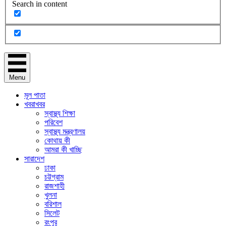
Search in content
Menu
মূল পাতা
খবরাখবর
স্বাস্থ্য শিক্ষা
পরিবেশ
স্বাস্থ্য মন্ত্রণালয়
কোথায় কী
আমরা কী খাচ্ছি
সারাদেশ
ঢাকা
চট্টগ্রাম
রাজশাহী
খুলনা
বরিশাল
সিলেট
রংপুর