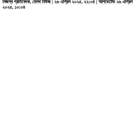
নিজস্ব প্রতিবেদক, হেলথ নিউজ | ২৬ এপ্রিল ২০২৫, ২২:০৪ | আপডেটেড ২৬ এপ্রিল
২০২৫, ১০:০৪