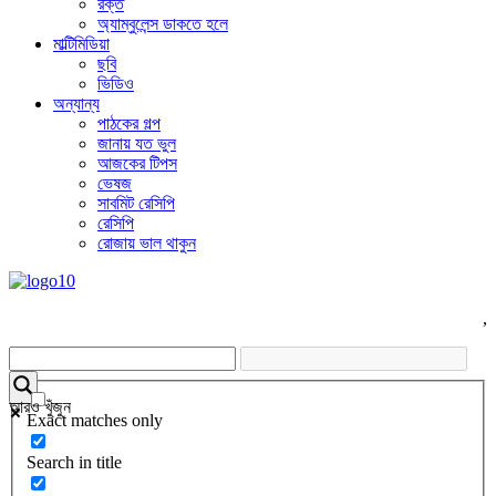
রক্ত
অ্যাম্বুলেন্স ডাকতে হলে
মাল্টিমিডিয়া
ছবি
ভিডিও
অন্যান্য
পাঠকের গল্প
জানায় যত ভুল
আজকের টিপস
ভেষজ
সাবমিট রেসিপি
রেসিপি
রোজায় ভাল থাকুন
,
আরও খুঁজুন
Exact matches only
Search in title