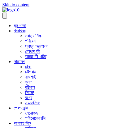
Skip to content
মূল পাতা
খবরাখবর
স্বাস্থ্য শিক্ষা
পরিবেশ
স্বাস্থ্য মন্ত্রণালয়
কোথায় কী
আমরা কী খাচ্ছি
সারাদেশ
ঢাকা
চট্টগ্রাম
রাজশাহী
খুলনা
বরিশাল
সিলেট
রংপুর
ময়মনসিংহ
প্রেগনেন্সি
মেনোপজ
গাইনোকোলজি
আপনার শিশু