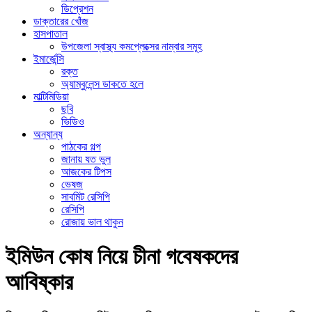
ডিপ্রেশন
ডাক্তারের খোঁজ
হাসপাতাল
উপজেলা স্বাস্থ্য কমপ্লেক্সের নাম্বার সমূহ
ইমার্জেন্সি
রক্ত
অ্যাম্বুলেন্স ডাকতে হলে
মাল্টিমিডিয়া
ছবি
ভিডিও
অন্যান্য
পাঠকের গল্প
জানায় যত ভুল
আজকের টিপস
ভেষজ
সাবমিট রেসিপি
রেসিপি
রোজায় ভাল থাকুন
ইমিউন কোষ নিয়ে চীনা গবেষকদের
আবিষ্কার