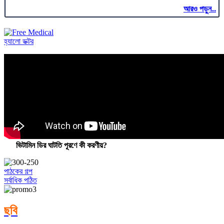
আরও পড়ুন...
হ্যালো ডক্টর
ভিটামিন ডির ঘাটতি পূরণে কী করণীয়?
পাঠকের গল্প
সর্বাধিক পঠিত
ছবি