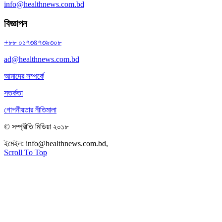
info@healthnews.com.bd
বিজ্ঞাপন
+৮৮ ০১৭৩৪৭৩৯৩০৮
ad@healthnews.com.bd
আমাদের সম্পর্কে
সতর্কতা
গোপনীয়তার নীতিমালা
© সম্প্রীতি মিডিয়া ২০১৮
ইমেইল:
info@healthnews.com.bd,
ফোন: +৮৮ ০১৭৩৪৭৩৯৩০৮।
Scroll To Top