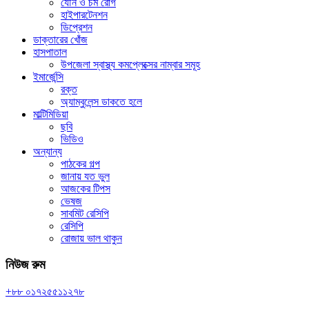
যৌন ও চর্ম রোগ
হাইপারটেনশন
ডিপ্রেশন
ডাক্তারের খোঁজ
হাসপাতাল
উপজেলা স্বাস্থ্য কমপ্লেক্সের নাম্বার সমূহ
ইমার্জেন্সি
রক্ত
অ্যাম্বুলেন্স ডাকতে হলে
মাল্টিমিডিয়া
ছবি
ভিডিও
অন্যান্য
পাঠকের গল্প
জানায় যত ভুল
আজকের টিপস
ভেষজ
সাবমিট রেসিপি
রেসিপি
রোজায় ভাল থাকুন
নিউজ রুম
+৮৮ ০১৭২৫৫১১২৭৮