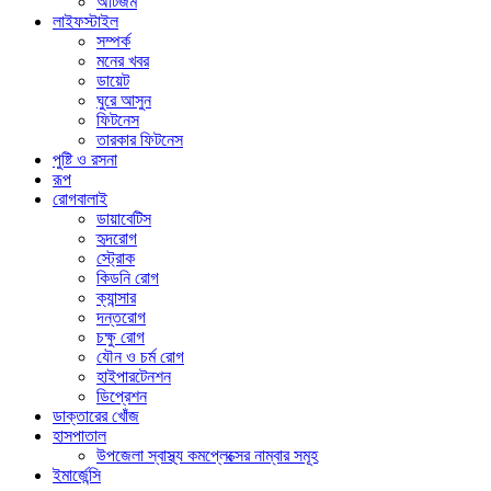
অটিজম
লাইফস্টাইল
সম্পর্ক
মনের খবর
ডায়েট
ঘুরে আসুন
ফিটনেস
তারকার ফিটনেস
পুষ্টি ও রসনা
রূপ
রোগবালাই
ডায়াবেটিস
হৃদরোগ
স্ট্রোক
কিডনি রোগ
ক্যান্সার
দন্তরোগ
চক্ষু রোগ
যৌন ও চর্ম রোগ
হাইপারটেনশন
ডিপ্রেশন
ডাক্তারের খোঁজ
হাসপাতাল
উপজেলা স্বাস্থ্য কমপ্লেক্সের নাম্বার সমূহ
ইমার্জেন্সি