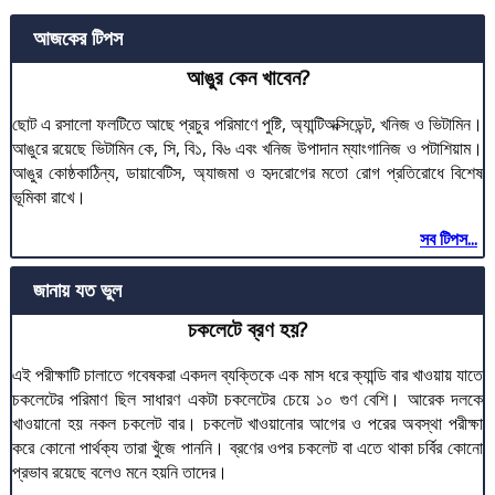
আজকের টিপস
আঙুর কেন খাবেন?
ছোট এ রসালো ফলটিতে আছে প্রচুর পরিমাণে পুষ্টি, অ্যান্টিঅক্সিডেন্ট, খনিজ ও ভিটামিন।
আঙুরে রয়েছে ভিটামিন কে, সি, বি১, বি৬ এবং খনিজ উপাদান ম্যাংগানিজ ও পটাশিয়াম।
আঙুর কোষ্ঠকাঠিন্য, ডায়াবেটিস, অ্যাজমা ও হৃদরোগের মতো রোগ প্রতিরোধে বিশেষ
ভূমিকা রাখে।
সব টিপস...
জানায় যত ভুল
চকলেটে ব্রণ হয়?
এই পরীক্ষাটি চালাতে গবেষকরা একদল ব্যক্তিকে এক মাস ধরে ক্যান্ডি বার খাওয়ায় যাতে
চকলেটের পরিমাণ ছিল সাধারণ একটা চকলেটের চেয়ে ১০ গুণ বেশি। আরেক দলকে
খাওয়ানো হয় নকল চকলেট বার। চকলেট খাওয়ানোর আগের ও পরের অবস্থা পরীক্ষা
করে কোনো পার্থক্য তারা খুঁজে পাননি। ব্রণের ওপর চকলেট বা এতে থাকা চর্বির কোনো
প্রভাব রয়েছে বলেও মনে হয়নি তাদের।