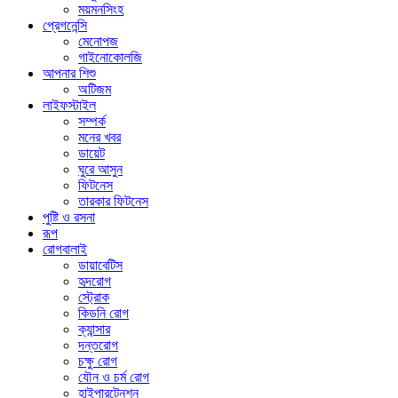
ময়মনসিংহ
প্রেগনেন্সি
মেনোপজ
গাইনোকোলজি
আপনার শিশু
অটিজম
লাইফস্টাইল
সম্পর্ক
মনের খবর
ডায়েট
ঘুরে আসুন
ফিটনেস
তারকার ফিটনেস
পুষ্টি ও রসনা
রূপ
রোগবালাই
ডায়াবেটিস
হৃদরোগ
স্ট্রোক
কিডনি রোগ
ক্যান্সার
দন্তরোগ
চক্ষু রোগ
যৌন ও চর্ম রোগ
হাইপারটেনশন