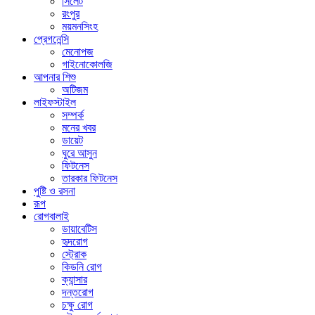
সিলেট
রংপুর
ময়মনসিংহ
প্রেগনেন্সি
মেনোপজ
গাইনোকোলজি
আপনার শিশু
অটিজম
লাইফস্টাইল
সম্পর্ক
মনের খবর
ডায়েট
ঘুরে আসুন
ফিটনেস
তারকার ফিটনেস
পুষ্টি ও রসনা
রূপ
রোগবালাই
ডায়াবেটিস
হৃদরোগ
স্ট্রোক
কিডনি রোগ
ক্যান্সার
দন্তরোগ
চক্ষু রোগ