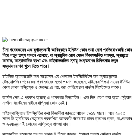
চীনা
গবেষকদের
এক
যুগান্তকারী
আবিষ্কারে
ইমিউন
কোষ
তথা
রোগ
প্রতিরোধকারী
কোষ
নিয়ে
নতুন
তথ্য
সামনে
এসেছে,
যা
স্নায়ুবিক
রোগ
যেমন
বিকাশজনিত
সমস্যা,
স্নায়ুতে
আঘাত,
অস্বাভাবিক
ব্যথা
এবং
ভাইরাসজনিত
স্নায়ু
সংক্রমণের
চিকিৎসায়
নতুন
সম্ভাবনার
পথ
খুলে
দিতে
পারে।
চাইনিজ অ্যাকাডেমি অব সায়েন্সেস-এর শেনচেন ইনস্টিটিউটস অব অ্যাডভান্সড
টেকনোলজির গবেষকরা প্রথমবারের মতো প্রমাণ করেছেন, মাইক্রোগ্লিয়া নামের ইমিউন
কোষ কেবল মস্তিষ্ক ও মেরুদণ্ডে নয়, বরং পেরিফেরাল নার্ভাস সিস্টেমেও থাকে।
জার্নাল সেল-এ প্রকাশ হয়েছে এ গবেষণার বিস্তারিত। এত দিন ধারণা করা হতো সেন্ট্রাল
নার্ভাস সিস্টেমের মাইক্রোগ্লিয়া কোষ নেই।
মাইক্রোগ্লিয়ার উপস্থিতির কথা বিজ্ঞানীরা জানতে পারেন ১৯১৯ সালে। পরে ২০২৩
সালে লি হানচিয়ের নেতৃত্বে প্রকাশিত আরেকটি গবেষণায় মানব ভ্রূণের ত্বক, অণ্ডকোষ
ও হৃদযন্ত্রে এই কোষের অস্তিত্ব পাওয়া যায়।
সাম্প্রতিক গবেষণার প্রধান লেখক উ চিশেং জানান, ‘আমরা প্রথম সেন্ট্রাল নার্ভাস