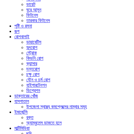
ডায়েট
ঘুরে আসুন
ফিটনেস
তারকার ফিটনেস
পুষ্টি ও রসনা
রূপ
রোগবালাই
ডায়াবেটিস
হৃদরোগ
স্ট্রোক
কিডনি রোগ
ক্যান্সার
দন্তরোগ
চক্ষু রোগ
যৌন ও চর্ম রোগ
হাইপারটেনশন
ডিপ্রেশন
ডাক্তারের খোঁজ
হাসপাতাল
উপজেলা স্বাস্থ্য কমপ্লেক্সের নাম্বার সমূহ
ইমার্জেন্সি
রক্ত
অ্যাম্বুলেন্স ডাকতে হলে
মাল্টিমিডিয়া
ছবি