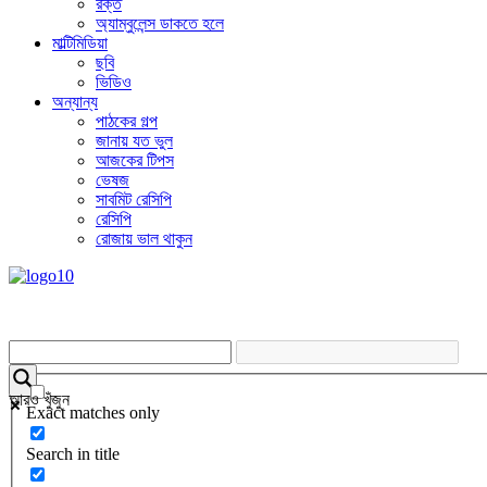
রক্ত
অ্যাম্বুলেন্স ডাকতে হলে
মাল্টিমিডিয়া
ছবি
ভিডিও
অন্যান্য
পাঠকের গল্প
জানায় যত ভুল
আজকের টিপস
ভেষজ
সাবমিট রেসিপি
রেসিপি
রোজায় ভাল থাকুন
আরও খুঁজুন
Exact matches only
Search in title