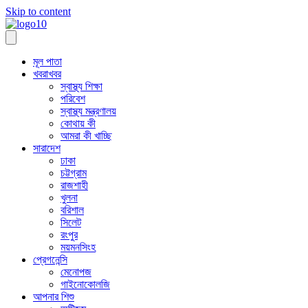
Skip to content
মূল পাতা
খবরাখবর
স্বাস্থ্য শিক্ষা
পরিবেশ
স্বাস্থ্য মন্ত্রণালয়
কোথায় কী
আমরা কী খাচ্ছি
সারাদেশ
ঢাকা
চট্টগ্রাম
রাজশাহী
খুলনা
বরিশাল
সিলেট
রংপুর
ময়মনসিংহ
প্রেগনেন্সি
মেনোপজ
গাইনোকোলজি
আপনার শিশু