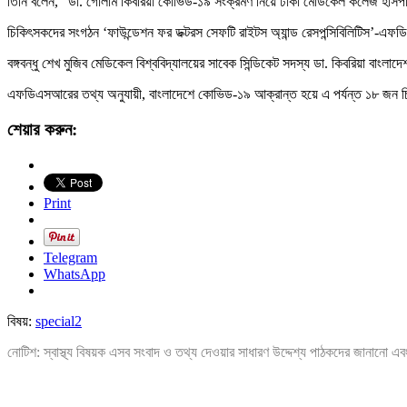
তিনি বলেন, “ডা. গোলাম কিবরিয়া কোভিড-১৯ সংক্রমণ নিয়ে ঢাকা মেডিকেল কলেজ হাসপাতা
চিকিৎসকদের সংগঠন ‘ফাউন্ডেশন ফর ডক্টরস সেফটি রাইটস অ্যান্ড রেসপন্সিবিলিটিস’-এফ
বঙ্গবন্ধু শেখ মুজিব মেডিকেল বিশ্ববিদ্যালয়ের সাবেক সিন্ডিকেট সদস্য ডা. কিবরিয়া বাংলাদ
এফডিএসআরের তথ্য অনুযায়ী, বাংলাদেশে কোভিড-১৯ আক্রান্ত হয়ে এ পর্যন্ত ১৮ জন চ
শেয়ার করুন:
Print
Telegram
WhatsApp
বিষয়:
special2
নোটিশ: স্বাস্থ্য বিষয়ক এসব সংবাদ ও তথ্য দেওয়ার সাধারণ উদ্দেশ্য পাঠকদের জানানো এব