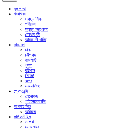
মূল পাতা
খবরাখবর
স্বাস্থ্য শিক্ষা
পরিবেশ
স্বাস্থ্য মন্ত্রণালয়
কোথায় কী
আমরা কী খাচ্ছি
সারাদেশ
ঢাকা
চট্টগ্রাম
রাজশাহী
খুলনা
বরিশাল
সিলেট
রংপুর
ময়মনসিংহ
প্রেগনেন্সি
মেনোপজ
গাইনোকোলজি
আপনার শিশু
অটিজম
লাইফস্টাইল
সম্পর্ক
মনের খবর