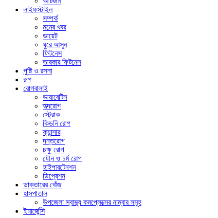
অটিজম
লাইফস্টাইল
সম্পর্ক
মনের খবর
ডায়েট
ঘুরে আসুন
ফিটনেস
তারকার ফিটনেস
পুষ্টি ও রসনা
রূপ
রোগবালাই
ডায়াবেটিস
হৃদরোগ
স্ট্রোক
কিডনি রোগ
ক্যান্সার
দন্তরোগ
চক্ষু রোগ
যৌন ও চর্ম রোগ
হাইপারটেনশন
ডিপ্রেশন
ডাক্তারের খোঁজ
হাসপাতাল
উপজেলা স্বাস্থ্য কমপ্লেক্সের নাম্বার সমূহ
ইমার্জেন্সি