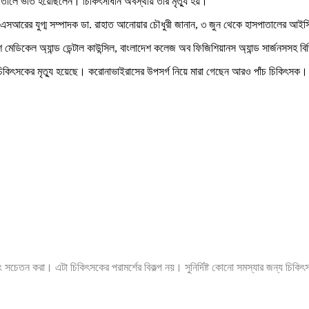
লে ভর্তি হয়েছিলেন। চিকিৎসাধীন অবস্থায় তার মৃত্যু হয়।”
ডিএসআরের যুগ্ম সম্পাদক ডা. রাহাত আনোয়ার চৌধুরী জানান, ৩ জুন থেকে হাসপাতালের আ
েশ মেডিকেল অ্যান্ড ডেন্টাল কাউন্সিল, বাংলাদেশ কলেজ অব ফিজিশিয়ানস অ্যান্ড সার্জনসসহ বিভি
িকিৎসকের মৃত্যু হয়েছে। করোনাভাইরাসের উপসর্গ নিয়ে মারা গেছেন আরও পাঁচ চিকিৎস
ং সচেতন করা। এটা চিকিৎসকের পরামর্শের বিকল্প নয়। সুনির্দিষ্ট কোনো সমস্যার জন্য চিকি