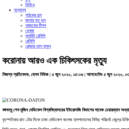
ভিডিও
অন্যান্য
পাঠকের গল্প
জানায় যত ভুল
আজকের টিপস
ভেষজ
সাবমিট রেসিপি
রেসিপি
রোজায় ভাল থাকুন
করোনায় আরও এক চিকিৎসকের মৃত্যু
নিজস্ব প্রতিবেদক, হেলথ নিউজ | ৫ জুন ২০২০, ১৫:০৬ | আপডেটেড ৫ জুন ২০২০, ০
বঙ্গবন্ধু শেখ মুজিব মেডিকেল বিশ্ববিদ্যালয়ের ইউরোলজি বিভাগের সাবেক চেয়ারম্যান 
বৃহস্পতিবার রাত ১টার দিকে ঢাকা মেডিকেল কলেজ হাসপাতালের নিবিড় পরিচর্যা কেন্দ্রে চিকিৎ