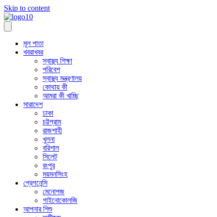
Skip to content
মূল পাতা
খবরাখবর
স্বাস্থ্য শিক্ষা
পরিবেশ
স্বাস্থ্য মন্ত্রণালয়
কোথায় কী
আমরা কী খাচ্ছি
সারাদেশ
ঢাকা
চট্টগ্রাম
রাজশাহী
খুলনা
বরিশাল
সিলেট
রংপুর
ময়মনসিংহ
প্রেগনেন্সি
মেনোপজ
গাইনোকোলজি
আপনার শিশু