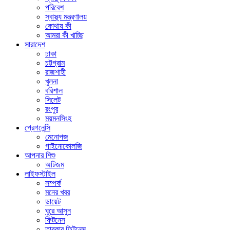
পরিবেশ
স্বাস্থ্য মন্ত্রণালয়
কোথায় কী
আমরা কী খাচ্ছি
সারাদেশ
ঢাকা
চট্টগ্রাম
রাজশাহী
খুলনা
বরিশাল
সিলেট
রংপুর
ময়মনসিংহ
প্রেগনেন্সি
মেনোপজ
গাইনোকোলজি
আপনার শিশু
অটিজম
লাইফস্টাইল
সম্পর্ক
মনের খবর
ডায়েট
ঘুরে আসুন
ফিটনেস
তারকার ফিটনেস