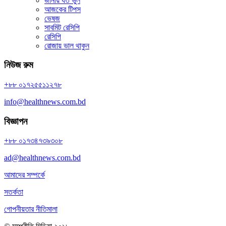
জানায় যত ভুল
আজকের টিপস
ভেষজ
সাবমিট রেসিপি
রেসিপি
রোজায় ভাল থাকুন
নিউজ রুম
+৮৮ ০১৭২৫৫১১২৭৮
info@healthnews.com.bd
বিজ্ঞাপন
+৮৮ ০১৭৩৪৭৩৯৩০৮
ad@healthnews.com.bd
আমাদের সম্পর্কে
সতর্কতা
গোপনীয়তার নীতিমালা