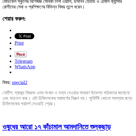
মেডিকেল স্কুলের বিশেষজ্ঞ সেবিকা নিশা ওয়ালি, ডসনিন হেভার্ড ও এমিলি ক্যান্সার
রোগীদের সেবা ও প্রশিক্ষণের বিভিন্ন বিষয় তুলে ধরেন।
শেয়ার করুন:
Print
Telegram
WhatsApp
বিষয়:
special2
নোটিশ: স্বাস্থ্য বিষয়ক এসব সংবাদ ও তথ্য দেওয়ার সাধারণ উদ্দেশ্য পাঠকদের জানানো
এবং সচেতন করা। এটা চিকিৎসকের পরামর্শের বিকল্প নয়। সুনির্দিষ্ট কোনো সমস্যার জন্য
চিকিৎসকের পরামর্শ নেওয়াই শ্রেয়।
ওষুধের আরো ১৭ কাঁচামাল আমদানিতে শুল্কছাড়