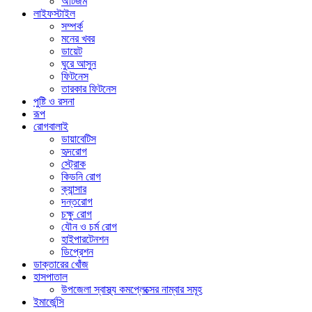
অটিজম
লাইফস্টাইল
সম্পর্ক
মনের খবর
ডায়েট
ঘুরে আসুন
ফিটনেস
তারকার ফিটনেস
পুষ্টি ও রসনা
রূপ
রোগবালাই
ডায়াবেটিস
হৃদরোগ
স্ট্রোক
কিডনি রোগ
ক্যান্সার
দন্তরোগ
চক্ষু রোগ
যৌন ও চর্ম রোগ
হাইপারটেনশন
ডিপ্রেশন
ডাক্তারের খোঁজ
হাসপাতাল
উপজেলা স্বাস্থ্য কমপ্লেক্সের নাম্বার সমূহ
ইমার্জেন্সি