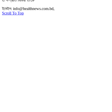
© সম্প্রীতি মিডিয়া ২০১৮
ইমেইল:
info@healthnews.com.bd,
ফোন: +৮৮ ০১৭৩৪৭৩৯৩০৮।
Scroll To Top