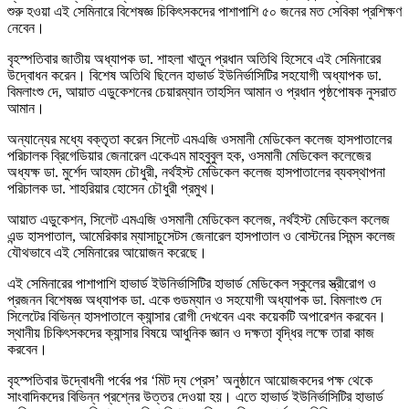
শুরু হওয়া এই সেমিনারে বিশেষজ্ঞ চিকিৎসকদের পাশাপাশি ৫০ জনের মত সেবিকা প্রশিক্ষণ
নেবেন।
বৃহস্পতিবার জাতীয় অধ্যাপক ডা. শাহলা খাতুন প্রধান অতিথি হিসেবে এই সেমিনারের
উদ্বোধন করেন। বিশেষ অতিথি ছিলেন হাভার্ড ইউনির্ভাসিটির সহযোগী অধ্যাপক ডা.
বিমলাংশু দে, আয়াত এডুকেশনের চেয়ারম্যান তাহসিন আমান ও প্রধান পৃষ্ঠপোষক নুসরাত
আমান।
অন্যান্যের মধ্যে বক্তৃতা করেন সিলেট এমএজি ওসমানী মেডিকেল কলেজ হাসপাতালের
পরিচালক ব্রিগেডিয়ার জেনারেল একেএম মাহবুবুল হক, ওসমানী মেডিকেল কলেজের
অধ্যক্ষ ডা. মুর্শেদ আহমদ চৌধুরী, নর্থইস্ট মেডিকেল কলেজ হাসপাতালের ব্যবস্থাপনা
পরিচালক ডা. শাহরিয়ার হোসেন চৌধুরী প্রমুখ।
আয়াত এডুকেশন, সিলেট এমএজি ওসমানী মেডিকেল কলেজ, নর্থইস্ট মেডিকেল কলেজ
এন্ড হাসপাতাল, আমেরিকার ম্যাসাচুসেটস জেনারেল হাসপাতাল ও বোস্টনের সিমন্স কলেজ
যৌথভাবে এই সেমিনারের আয়োজন করেছে।
এই সেমিনারের পাশাপাশি হাভার্ড ইউনির্ভাসিটির হাভার্ড মেডিকেল স্কুলের স্ত্রীরোগ ও
প্রজনন বিশেষজ্ঞ অধ্যাপক ডা. একে গুডম্যান ও সহযোগী অধ্যাপক ডা. বিমলাংশু দে
সিলেটের বিভিন্ন হাসপাতালে ক্যান্সার রোগী দেখবেন এবং কয়েকটি অপারেশন করবেন।
স্থানীয় চিকিৎসকদের ক্যান্সার বিষয়ে আধুনিক জ্ঞান ও দক্ষতা বৃদ্ধির লক্ষে তারা কাজ
করবেন।
বৃহস্পতিবার উদ্বোধনী পর্বের পর ‘মিট দ্য প্রেস’ অনুষ্ঠানে আয়োজকদের পক্ষ থেকে
সাংবাদিকদের বিভিন্ন প্রশ্নের উত্তর দেওয়া হয়। এতে হাভার্ড ইউনির্ভাসিটির হাভার্ড