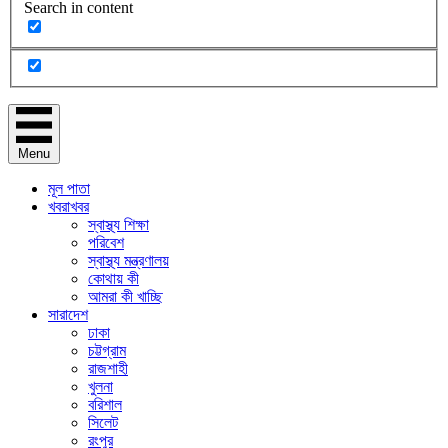
Search in content
Menu
মূল পাতা
খবরাখবর
স্বাস্থ্য শিক্ষা
পরিবেশ
স্বাস্থ্য মন্ত্রণালয়
কোথায় কী
আমরা কী খাচ্ছি
সারাদেশ
ঢাকা
চট্টগ্রাম
রাজশাহী
খুলনা
বরিশাল
সিলেট
রংপুর