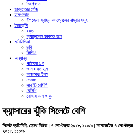
ডিপ্রেশন
ডাক্তারের খোঁজ
হাসপাতাল
উপজেলা স্বাস্থ্য কমপ্লেক্সের নাম্বার সমূহ
ইমার্জেন্সি
রক্ত
অ্যাম্বুলেন্স ডাকতে হলে
মাল্টিমিডিয়া
ছবি
ভিডিও
অন্যান্য
পাঠকের গল্প
জানায় যত ভুল
আজকের টিপস
ভেষজ
সাবমিট রেসিপি
রেসিপি
রোজায় ভাল থাকুন
ক্যান্সারের ঝুঁকি সিলেটে বেশি
সিলেট প্রতিনিধি, হেলথ নিউজ | ৭ সেপ্টেম্বর ২০১৮, ১১:০৯ | আপডেটেড ৭ সেপ্টেম্বর
২০১৮, ১১:০৯