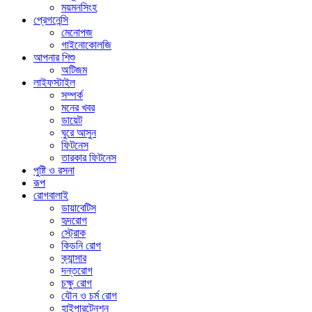
ময়মনসিংহ
প্রেগনেন্সি
মেনোপজ
গাইনোকোলজি
আপনার শিশু
অটিজম
লাইফস্টাইল
সম্পর্ক
মনের খবর
ডায়েট
ঘুরে আসুন
ফিটনেস
তারকার ফিটনেস
পুষ্টি ও রসনা
রূপ
রোগবালাই
ডায়াবেটিস
হৃদরোগ
স্ট্রোক
কিডনি রোগ
ক্যান্সার
দন্তরোগ
চক্ষু রোগ
যৌন ও চর্ম রোগ
হাইপারটেনশন