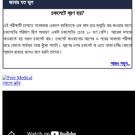
জানায় যত ভুল
চকলেটে ব্রণ হয়?
এই পরীক্ষাটি চালাতে গবেষকরা একদল ব্যক্তিকে এক মাস ধরে ক্যান্ডি বার খাওয়ায় যাতে
চকলেটের পরিমাণ ছিল সাধারণ একটা চকলেটের চেয়ে ১০ গুণ বেশি। আরেক দলকে
খাওয়ানো হয় নকল চকলেট বার। চকলেট খাওয়ানোর আগের ও পরের অবস্থা পরীক্ষা
করে কোনো পার্থক্য তারা খুঁজে পাননি। ব্রণের ওপর চকলেট বা এতে থাকা চর্বির কোনো
প্রভাব রয়েছে বলেও মনে হয়নি তাদের।
আরও পড়ুন...
হ্যালো ডক্টর