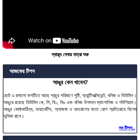
স্বাস্থ্য সেবায় যাত্রা শুরু
আজকের টিপস
আঙুর কেন খাবেন?
ছোট এ রসালো ফলটিতে আছে প্রচুর পরিমাণে পুষ্টি, অ্যান্টিঅক্সিডেন্ট, খনিজ ও ভিটামিন।
আঙুরে রয়েছে ভিটামিন কে, সি, বি১, বি৬ এবং খনিজ উপাদান ম্যাংগানিজ ও পটাশিয়াম।
আঙুর কোষ্ঠকাঠিন্য, ডায়াবেটিস, অ্যাজমা ও হৃদরোগের মতো রোগ প্রতিরোধে বিশেষ
ভূমিকা রাখে।
সব টিপস...