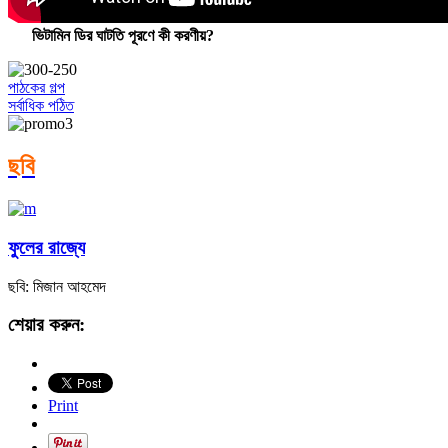
ভিটামিন ডির ঘাটতি পূরণে কী করণীয়?
পাঠকের গল্প
সর্বাধিক পঠিত
ছবি
ফুলের রাজ্যে
ছবি: মিজান আহমেদ
শেয়ার করুন:
Print