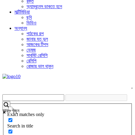
রক্ত
অ্যাম্বুলেন্স ডাকতে হলে
মাল্টিমিডিয়া
ছবি
ভিডিও
অন্যান্য
পাঠকের গল্প
জানায় যত ভুল
আজকের টিপস
ভেষজ
সাবমিট রেসিপি
রেসিপি
রোজায় ভাল থাকুন
,
আরও খুঁজুন
Exact matches only
Search in title