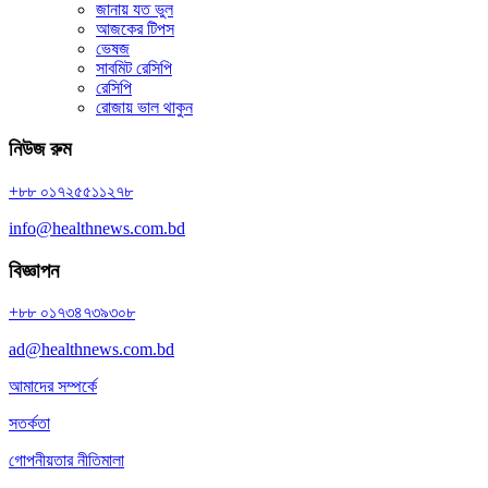
জানায় যত ভুল
আজকের টিপস
ভেষজ
সাবমিট রেসিপি
রেসিপি
রোজায় ভাল থাকুন
নিউজ রুম
+৮৮ ০১৭২৫৫১১২৭৮
info@healthnews.com.bd
বিজ্ঞাপন
+৮৮ ০১৭৩৪৭৩৯৩০৮
ad@healthnews.com.bd
আমাদের সম্পর্কে
সতর্কতা
গোপনীয়তার নীতিমালা