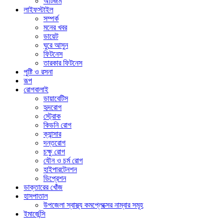
অটিজম
লাইফস্টাইল
সম্পর্ক
মনের খবর
ডায়েট
ঘুরে আসুন
ফিটনেস
তারকার ফিটনেস
পুষ্টি ও রসনা
রূপ
রোগবালাই
ডায়াবেটিস
হৃদরোগ
স্ট্রোক
কিডনি রোগ
ক্যান্সার
দন্তরোগ
চক্ষু রোগ
যৌন ও চর্ম রোগ
হাইপারটেনশন
ডিপ্রেশন
ডাক্তারের খোঁজ
হাসপাতাল
উপজেলা স্বাস্থ্য কমপ্লেক্সের নাম্বার সমূহ
ইমার্জেন্সি