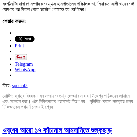
সংগঠনটির সাধারণ সম্পাদক ও ম্যাক্স হাসপাতালের পরিচালক ডা. লিয়াকত আলী খানের ওই
ঘোষণার পর বিকাল থেকে দুর্ভোগ পোহাতে হয় রোগীদের।
শেয়ার করুন:
Print
Telegram
WhatsApp
বিষয়:
special2
নোটিশ: স্বাস্থ্য বিষয়ক এসব সংবাদ ও তথ্য দেওয়ার সাধারণ উদ্দেশ্য পাঠকদের জানানো
এবং সচেতন করা। এটা চিকিৎসকের পরামর্শের বিকল্প নয়। সুনির্দিষ্ট কোনো সমস্যার জন্য
চিকিৎসকের পরামর্শ নেওয়াই শ্রেয়।
ওষুধের আরো ১৭ কাঁচামাল আমদানিতে শুল্কছাড়