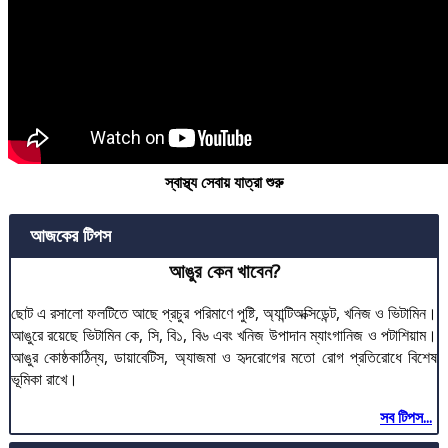
স্বাস্থ্য সেবায় যাত্রা শুরু
আজকের টিপস
আঙুর কেন খাবেন?
ছোট এ রসালো ফলটিতে আছে প্রচুর পরিমাণে পুষ্টি, অ্যান্টিঅক্সিডেন্ট, খনিজ ও ভিটামিন।
আঙুরে রয়েছে ভিটামিন কে, সি, বি১, বি৬ এবং খনিজ উপাদান ম্যাংগানিজ ও পটাশিয়াম।
আঙুর কোষ্ঠকাঠিন্য, ডায়াবেটিস, অ্যাজমা ও হৃদরোগের মতো রোগ প্রতিরোধে বিশেষ
ভূমিকা রাখে।
সব টিপস...