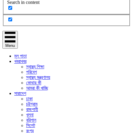
Search in content
Menu
মূল পাতা
খবরাখবর
স্বাস্থ্য শিক্ষা
পরিবেশ
স্বাস্থ্য মন্ত্রণালয়
কোথায় কী
আমরা কী খাচ্ছি
সারাদেশ
ঢাকা
চট্টগ্রাম
রাজশাহী
খুলনা
বরিশাল
সিলেট
রংপুর