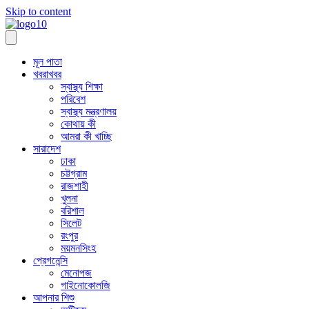
Skip to content
মূল পাতা
খবরাখবর
স্বাস্থ্য শিক্ষা
পরিবেশ
স্বাস্থ্য মন্ত্রণালয়
কোথায় কী
আমরা কী খাচ্ছি
সারাদেশ
ঢাকা
চট্টগ্রাম
রাজশাহী
খুলনা
বরিশাল
সিলেট
রংপুর
ময়মনসিংহ
প্রেগনেন্সি
মেনোপজ
গাইনোকোলজি
আপনার শিশু