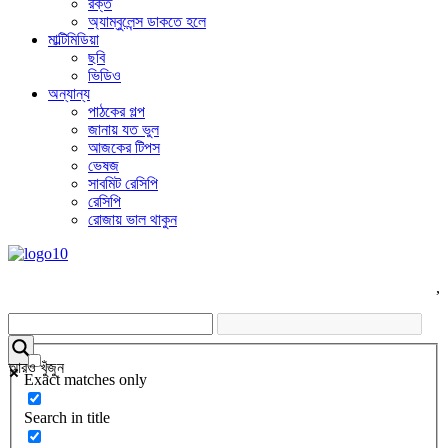
রক্ত
অ্যাম্বুলেন্স ডাকতে হলে
মাল্টিমিডিয়া
ছবি
ভিডিও
অন্যান্য
পাঠকের গল্প
জানায় যত ভুল
আজকের টিপস
ভেষজ
সাবমিট রেসিপি
রেসিপি
রোজায় ভাল থাকুন
,
আরও খুঁজুন
Exact matches only
Search in title