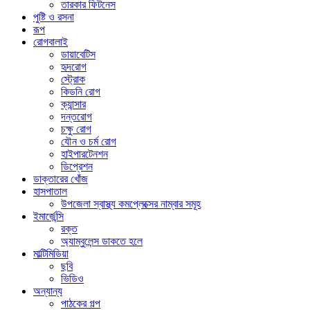
তারকার ফিটনেস
পুষ্টি ও রসনা
রূপ
রোগবালাই
ডায়াবেটিস
হৃদরোগ
স্ট্রোক
কিডনি রোগ
ক্যান্সার
দন্তরোগ
চক্ষু রোগ
যৌন ও চর্ম রোগ
হাইপারটেনশন
ডিপ্রেশন
ডাক্তারের খোঁজ
হাসপাতাল
উপজেলা স্বাস্থ্য কমপ্লেক্সের নাম্বার সমূহ
ইমার্জেন্সি
রক্ত
অ্যাম্বুলেন্স ডাকতে হলে
মাল্টিমিডিয়া
ছবি
ভিডিও
অন্যান্য
পাঠকের গল্প