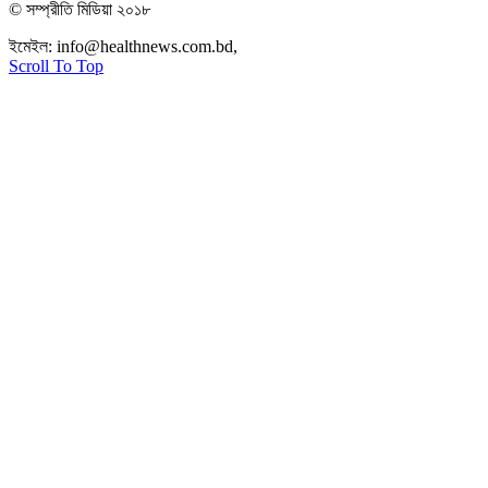
© সম্প্রীতি মিডিয়া ২০১৮
ইমেইল:
info@healthnews.com.bd,
ফোন: +৮৮ ০১৭৩৪৭৩৯৩০৮।
Scroll To Top