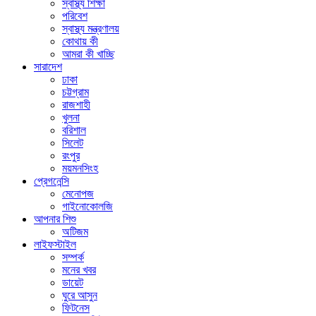
স্বাস্থ্য শিক্ষা
পরিবেশ
স্বাস্থ্য মন্ত্রণালয়
কোথায় কী
আমরা কী খাচ্ছি
সারাদেশ
ঢাকা
চট্টগ্রাম
রাজশাহী
খুলনা
বরিশাল
সিলেট
রংপুর
ময়মনসিংহ
প্রেগনেন্সি
মেনোপজ
গাইনোকোলজি
আপনার শিশু
অটিজম
লাইফস্টাইল
সম্পর্ক
মনের খবর
ডায়েট
ঘুরে আসুন
ফিটনেস