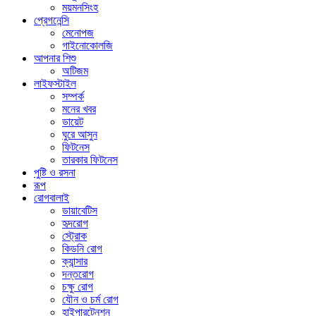
ময়মনসিংহ
প্রেগনেন্সি
মেনোপজ
গাইনোকোলজি
আপনার শিশু
অটিজম
লাইফস্টাইল
সম্পর্ক
মনের খবর
ডায়েট
ঘুরে আসুন
ফিটনেস
তারকার ফিটনেস
পুষ্টি ও রসনা
রূপ
রোগবালাই
ডায়াবেটিস
হৃদরোগ
স্ট্রোক
কিডনি রোগ
ক্যান্সার
দন্তরোগ
চক্ষু রোগ
যৌন ও চর্ম রোগ
হাইপারটেনশন