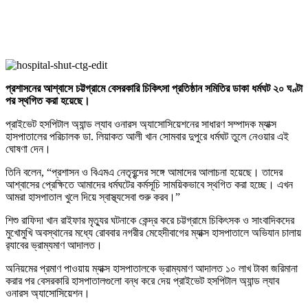
প্রশাসনের আশ্বাসে চট্টগ্রামে বেসরকারি চিকিৎসা প্রতিষ্ঠান সমিতির ডাকা ধর্মঘট ২০ ঘণ্টা
পর স্থগিত করা হয়েছে।
প্রাইভেট হসপিটাল অ্যান্ড ল্যাব ওনারস অ্যাসোসিয়েশনের সাধারণ সম্পাদক ম্যাক্স
হাসপাতালের পরিচালক ডা. লিয়াকত আলী খান সোমবার দুপুরে ধর্মঘট তুলে নেওয়ার এই
ঘোষণা দেন।
তিনি বলেন, “প্রশাসন ও বিএমএ নেতৃবৃন্দের সঙ্গে আমাদের আলাচনা হয়েছে। তাদের
আশ্বাসের প্রেক্ষিতে আমাদের ধর্মঘটের কর্মসূচি সাময়িকভাবে স্থগিত করা হচ্ছে। এখন
আমরা হাসপাতাল খুলে দিয়ে স্বাস্থ্যসেবা শুরু করব।”
শিশু রাফিদা খান রাইফার মৃত্যুর ঘটনাকে কেন্দ্র করে চট্টগ্রামে চিকিৎসক ও সাংবাদিকদের
মুখোমুখি অবস্থানের মধ্যে রোববার নগরীর মেহেদীবাগের ম্যাক্স হাসপাতালে অভিযান চালায়
র‌্যাবের ভ্রাম্যমাণ আদালত।
অনিয়মের প্রমাণ পাওয়ায় ম্যাক্স হাসপাতালকে ভ্রাম্যমাণ আদালত ১০ লাখ টাকা জরিমানা
করার পর বেসরকারি হাসপাতালগুলো বন্ধ করে দেয় প্রাইভেট হসপিটাল অ্যান্ড ল্যাব
ওনারস অ্যাসোসিয়েশন।