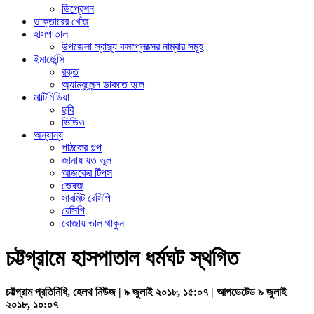
ডিপ্রেশন
ডাক্তারের খোঁজ
হাসপাতাল
উপজেলা স্বাস্থ্য কমপ্লেক্সের নাম্বার সমূহ
ইমার্জেন্সি
রক্ত
অ্যাম্বুলেন্স ডাকতে হলে
মাল্টিমিডিয়া
ছবি
ভিডিও
অন্যান্য
পাঠকের গল্প
জানায় যত ভুল
আজকের টিপস
ভেষজ
সাবমিট রেসিপি
রেসিপি
রোজায় ভাল থাকুন
চট্টগ্রামে হাসপাতাল ধর্মঘট স্থগিত
চট্টগ্রাম প্রতিনিধি, হেলথ নিউজ | ৯ জুলাই ২০১৮, ১৫:০৭ | আপডেটেড ৯ জুলাই
২০১৮, ১০:০৭