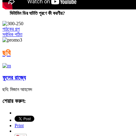
ভিটামিন ডির ঘাটতি পূরণে কী করণীয়?
পাঠকের গল্প
সর্বাধিক পঠিত
ছবি
ফুলের রাজ্যে
ছবি: মিজান আহমেদ
শেয়ার করুন:
Print