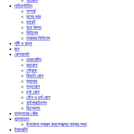
অটিজম
লাইফস্টাইল
সম্পর্ক
মনের খবর
ডায়েট
ঘুরে আসুন
ফিটনেস
তারকার ফিটনেস
পুষ্টি ও রসনা
রূপ
রোগবালাই
ডায়াবেটিস
হৃদরোগ
স্ট্রোক
কিডনি রোগ
ক্যান্সার
দন্তরোগ
চক্ষু রোগ
যৌন ও চর্ম রোগ
হাইপারটেনশন
ডিপ্রেশন
ডাক্তারের খোঁজ
হাসপাতাল
উপজেলা স্বাস্থ্য কমপ্লেক্সের নাম্বার সমূহ
ইমার্জেন্সি