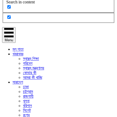
Search in content
Menu
মূল পাতা
খবরাখবর
স্বাস্থ্য শিক্ষা
পরিবেশ
স্বাস্থ্য মন্ত্রণালয়
কোথায় কী
আমরা কী খাচ্ছি
সারাদেশ
ঢাকা
চট্টগ্রাম
রাজশাহী
খুলনা
বরিশাল
সিলেট
রংপুর