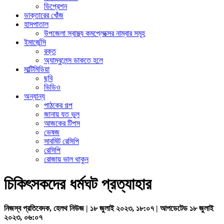
ডিপ্রেশন
ডাক্তারের খোঁজ
হাসপাতাল
উপজেলা স্বাস্থ্য কমপ্লেক্সের নাম্বার সমূহ
ইমার্জেন্সি
রক্ত
অ্যাম্বুলেন্স ডাকতে হলে
মাল্টিমিডিয়া
ছবি
ভিডিও
অন্যান্য
পাঠকের গল্প
জানায় যত ভুল
আজকের টিপস
ভেষজ
সাবমিট রেসিপি
রেসিপি
রোজায় ভাল থাকুন
চিকিৎসকদের ধর্মঘট প্রত্যাহার
নিজস্ব প্রতিবেদক, হেলথ নিউজ | ১৮ জুলাই ২০২৩, ১৮:০৭ | আপডেটেড ১৮ জুলাই
২০২৩, ০৬:০৭