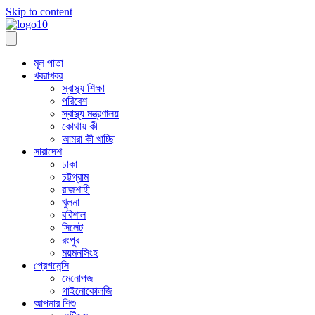
Skip to content
মূল পাতা
খবরাখবর
স্বাস্থ্য শিক্ষা
পরিবেশ
স্বাস্থ্য মন্ত্রণালয়
কোথায় কী
আমরা কী খাচ্ছি
সারাদেশ
ঢাকা
চট্টগ্রাম
রাজশাহী
খুলনা
বরিশাল
সিলেট
রংপুর
ময়মনসিংহ
প্রেগনেন্সি
মেনোপজ
গাইনোকোলজি
আপনার শিশু