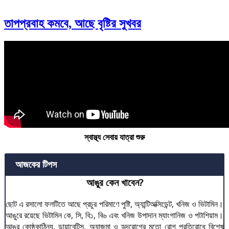
তাপপ্রবাহ কমবে, আছে বৃষ্টির সুখবর
স্বাস্থ্য সেবায় যাত্রা শুরু
আজকের টিপস
আঙুর কেন খাবেন?
ছোট এ রসালো ফলটিতে আছে প্রচুর পরিমাণে পুষ্টি, অ্যান্টিঅক্সিডেন্ট, খনিজ ও ভিটামিন।
আঙুরে রয়েছে ভিটামিন কে, সি, বি১, বি৬ এবং খনিজ উপাদান ম্যাংগানিজ ও পটাশিয়াম।
আঙুর কোষ্ঠকাঠিন্য, ডায়াবেটিস, অ্যাজমা ও হৃদরোগের মতো রোগ প্রতিরোধে বিশেষ