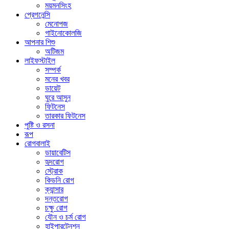
ময়মনসিংহ
প্রেগনেন্সি
মেনোপজ
গাইনোকোলজি
আপনার শিশু
অটিজম
লাইফস্টাইল
সম্পর্ক
মনের খবর
ডায়েট
ঘুরে আসুন
ফিটনেস
তারকার ফিটনেস
পুষ্টি ও রসনা
রূপ
রোগবালাই
ডায়াবেটিস
হৃদরোগ
স্ট্রোক
কিডনি রোগ
ক্যান্সার
দন্তরোগ
চক্ষু রোগ
যৌন ও চর্ম রোগ
হাইপারটেনশন