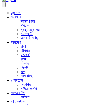
মূল পাতা
খবরাখবর
স্বাস্থ্য শিক্ষা
পরিবেশ
স্বাস্থ্য মন্ত্রণালয়
কোথায় কী
আমরা কী খাচ্ছি
সারাদেশ
ঢাকা
চট্টগ্রাম
রাজশাহী
খুলনা
বরিশাল
সিলেট
রংপুর
ময়মনসিংহ
প্রেগনেন্সি
মেনোপজ
গাইনোকোলজি
আপনার শিশু
অটিজম
লাইফস্টাইল