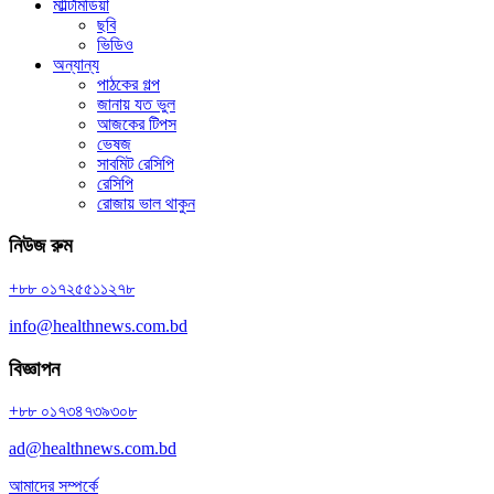
মাল্টিমিডিয়া
ছবি
ভিডিও
অন্যান্য
পাঠকের গল্প
জানায় যত ভুল
আজকের টিপস
ভেষজ
সাবমিট রেসিপি
রেসিপি
রোজায় ভাল থাকুন
নিউজ রুম
+৮৮ ০১৭২৫৫১১২৭৮
info@healthnews.com.bd
বিজ্ঞাপন
+৮৮ ০১৭৩৪৭৩৯৩০৮
ad@healthnews.com.bd
আমাদের সম্পর্কে