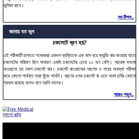
ভূমিকা রাখে।
সব টিপস...
জানায় যত ভুল
চকলেটে ব্রণ হয়?
এই পরীক্ষাটি চালাতে গবেষকরা একদল ব্যক্তিকে এক মাস ধরে ক্যান্ডি বার খাওয়ায় যাতে
চকলেটের পরিমাণ ছিল সাধারণ একটা চকলেটের চেয়ে ১০ গুণ বেশি। আরেক দলকে
খাওয়ানো হয় নকল চকলেট বার। চকলেট খাওয়ানোর আগের ও পরের অবস্থা পরীক্ষা
করে কোনো পার্থক্য তারা খুঁজে পাননি। ব্রণের ওপর চকলেট বা এতে থাকা চর্বির কোনো
প্রভাব রয়েছে বলেও মনে হয়নি তাদের।
আরও পড়ুন...
হ্যালো ডক্টর