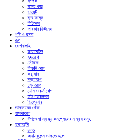
সম্পর্ক
মনের খবর
ডায়েট
ঘুরে আসুন
ফিটনেস
তারকার ফিটনেস
পুষ্টি ও রসনা
রূপ
রোগবালাই
ডায়াবেটিস
হৃদরোগ
স্ট্রোক
কিডনি রোগ
ক্যান্সার
দন্তরোগ
চক্ষু রোগ
যৌন ও চর্ম রোগ
হাইপারটেনশন
ডিপ্রেশন
ডাক্তারের খোঁজ
হাসপাতাল
উপজেলা স্বাস্থ্য কমপ্লেক্সের নাম্বার সমূহ
ইমার্জেন্সি
রক্ত
অ্যাম্বুলেন্স ডাকতে হলে