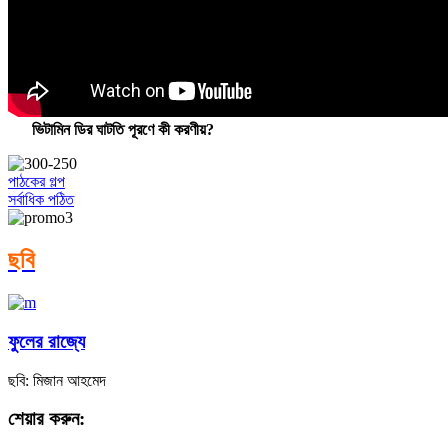
ভিটামিন ডির ঘাটতি পূরণে কী করণীয়?
পাঠকের গল্প
সর্বাধিক পঠিত
ছবি
ফুলের রাজ্যে
ছবি: মিজান আহমেদ
শেয়ার করুন: