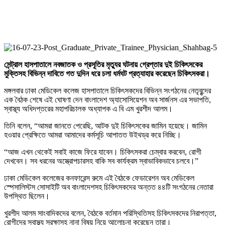
সেন্ট্রাল
হাসপাতালে
নবজাতক
ও
প্রসূতির
মৃত্যুর
ঘটনায়
গ্রেপ্তার
দুই
চিকিৎসকের
মুক্তিসহ
বিভিন্ন
দাবিতে
গত
দুদিন
ধরে
চলা
ধর্মঘট
প্রত্যাহার
করেছেন
চিকিৎসকরা
।
মঙ্গলবার ঢাকা মেডিকেল কলেজ হাসপাতালে চিকিৎসকদের বিভিন্ন সংগঠনের নেতৃবৃন্দের
এক বৈঠক শেষে এই ঘোষণা দেন বাংলাদেশ অ্যাসোসিয়েশন অব সার্জনস এর সভাপতি,
স্বাস্থ্য অধিদপ্তরের মহাপরিচালক অধ্যাপক এ বি এম খুরশীদ আলম।
তিনি বলেন, “আমরা জানতে পেরেছি, আটক দুই চিকিৎসকের জামিন হয়েছে। জামিন
হওয়ার প্রেক্ষিতে আমরা আমাদের কর্মসূচি আপাতত উইথড্র করে নিচ্ছি।
“আজ এখন থেকেই সবাই কাজে ফিরে যাবেন। চিকিৎসকরা চেম্বার করবেন, রোগী
দেখবেন। সব ধরনের অস্ত্রোপচারসহ বাকি সব কার্যক্রম স্বাভাবিকভাবে চলবে।”
ঢাকা মেডিকেল কলেজের কনফারেন্স রুমে এই বৈঠকে ফেডারেশন অব মেডিকেল
স্পেসালিস্টস সোসাইটি অব বাংলাদেশসহ চিকিৎসকদের অন্তত ৪৪টি সংগঠনের নেতারা
উপস্থিত ছিলেন।
খুরশীদ আলম সাংবাদিকদের বলেন, বৈঠকে বর্তমান পরিস্থিতিসহ চিকিৎসকদের নিরাপত্তা,
রোগীদের স্বাস্থ্য সুরক্ষাসহ নানা বিষয় নিয়ে আলোচনা করেছেন তারা।