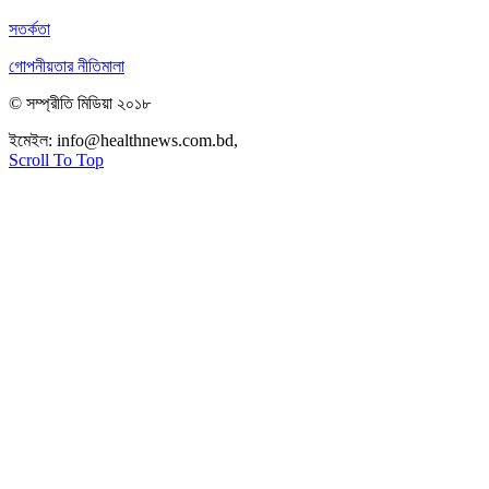
সতর্কতা
গোপনীয়তার নীতিমালা
© সম্প্রীতি মিডিয়া ২০১৮
ইমেইল:
info@healthnews.com.bd,
ফোন: +৮৮ ০১৭৩৪৭৩৯৩০৮।
Scroll To Top