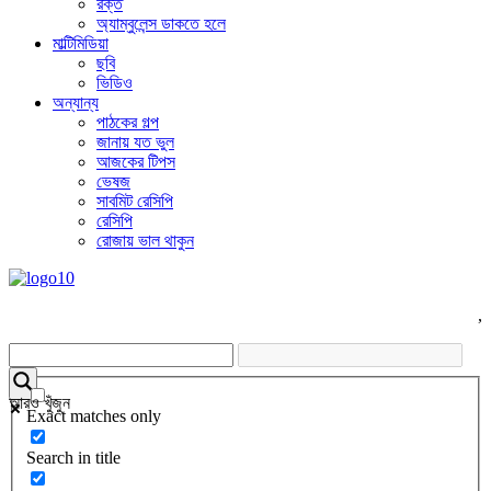
রক্ত
অ্যাম্বুলেন্স ডাকতে হলে
মাল্টিমিডিয়া
ছবি
ভিডিও
অন্যান্য
পাঠকের গল্প
জানায় যত ভুল
আজকের টিপস
ভেষজ
সাবমিট রেসিপি
রেসিপি
রোজায় ভাল থাকুন
,
আরও খুঁজুন
Exact matches only
Search in title