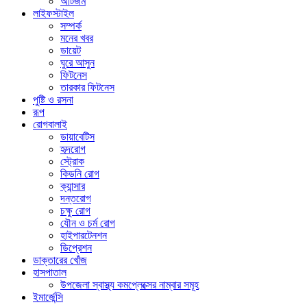
অটিজম
লাইফস্টাইল
সম্পর্ক
মনের খবর
ডায়েট
ঘুরে আসুন
ফিটনেস
তারকার ফিটনেস
পুষ্টি ও রসনা
রূপ
রোগবালাই
ডায়াবেটিস
হৃদরোগ
স্ট্রোক
কিডনি রোগ
ক্যান্সার
দন্তরোগ
চক্ষু রোগ
যৌন ও চর্ম রোগ
হাইপারটেনশন
ডিপ্রেশন
ডাক্তারের খোঁজ
হাসপাতাল
উপজেলা স্বাস্থ্য কমপ্লেক্সের নাম্বার সমূহ
ইমার্জেন্সি