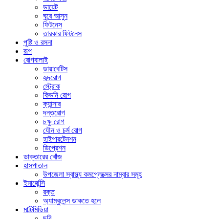
ডায়েট
ঘুরে আসুন
ফিটনেস
তারকার ফিটনেস
পুষ্টি ও রসনা
রূপ
রোগবালাই
ডায়াবেটিস
হৃদরোগ
স্ট্রোক
কিডনি রোগ
ক্যান্সার
দন্তরোগ
চক্ষু রোগ
যৌন ও চর্ম রোগ
হাইপারটেনশন
ডিপ্রেশন
ডাক্তারের খোঁজ
হাসপাতাল
উপজেলা স্বাস্থ্য কমপ্লেক্সের নাম্বার সমূহ
ইমার্জেন্সি
রক্ত
অ্যাম্বুলেন্স ডাকতে হলে
মাল্টিমিডিয়া
ছবি