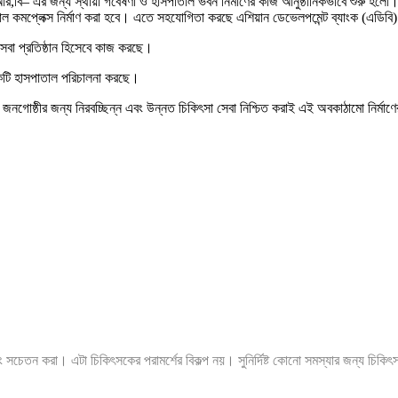
বি– এর জন্য স্থায়ী গবেষণা ও হাসপাতাল ভবন নির্মাণের কাজ আনুষ্ঠানিকভাবে শুরু হলো। 
াল কমপ্লেক্স নির্মাণ করা হবে। এতে সহযোগিতা করছে এশিয়ান ডেভেলপমেন্ট ব্যাংক (এডিবি
সেবা প্রতিষ্ঠান হিসেবে কাজ করছে।
কটি হাসপাতাল পরিচালনা করছে।
্গা জনগোষ্ঠীর জন্য নিরবচ্ছিন্ন এবং উন্নত চিকিৎসা সেবা নিশ্চিত করাই এই অবকাঠামো নির্ম
ং সচেতন করা। এটা চিকিৎসকের পরামর্শের বিকল্প নয়। সুনির্দিষ্ট কোনো সমস্যার জন্য চিকি