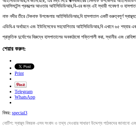
আইসিডিডিআর,বি জানিয়েছে, এর মধ্য দিয়ে কক্সবাজারের টেকনাফ উপজেলায় আইসিডিডিআর,
অ্যাসিসটেন্স প্রকল্পের আওতায় আইসিডিডিআর,বি-এর জন্য এই স্থায়ী গবেষণা ও হাসপাত
নাফ নদীর তীরে টেকনাফ উপজেলায় আইসিডিডিআর,বি হাসপাতাল একটি গুরুত্বপূর্ণ স্বাস্থ্য
এডিবি-র অর্থায়নে এবং ইউনিসেফের সহযোগিতায় আইসিডিডিআর,বি এখানে ৬৫ শয্যার এ
প্রাকৃতিক দুর্যোগের বিরুদ্ধে হাসপাতালের অবকাঠামো শক্তিশালী করা, স্থানীয় এবং রোহিঙ
শেয়ার করুন:
Print
Telegram
WhatsApp
বিষয়:
special3
নোটিশ: স্বাস্থ্য বিষয়ক এসব সংবাদ ও তথ্য দেওয়ার সাধারণ উদ্দেশ্য পাঠকদের জানানো এব