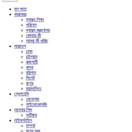
মূল পাতা
খবরাখবর
স্বাস্থ্য শিক্ষা
পরিবেশ
স্বাস্থ্য মন্ত্রণালয়
কোথায় কী
আমরা কী খাচ্ছি
সারাদেশ
ঢাকা
চট্টগ্রাম
রাজশাহী
খুলনা
বরিশাল
সিলেট
রংপুর
ময়মনসিংহ
প্রেগনেন্সি
মেনোপজ
গাইনোকোলজি
আপনার শিশু
অটিজম
লাইফস্টাইল
সম্পর্ক
মনের খবর