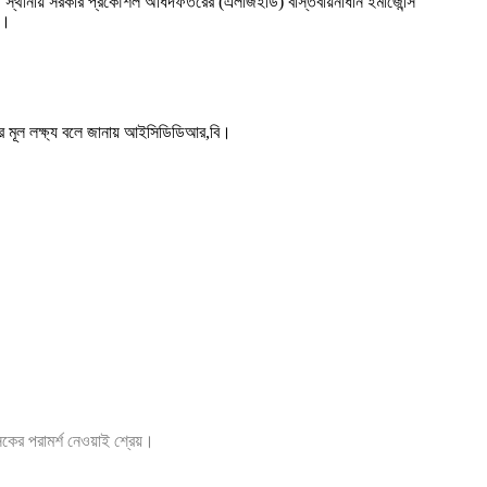
স্থানীয় সরকার প্রকৌশল অধিদফতরের (এলজিইডি) বাস্তবায়নাধীন ইমার্জেন্সি
)।
াণের মূল লক্ষ্য বলে জানায় আইসিডিডিআর,বি।
ৎসকের পরামর্শ নেওয়াই শ্রেয়।