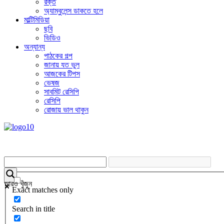
রক্ত
অ্যাম্বুলেন্স ডাকতে হলে
মাল্টিমিডিয়া
ছবি
ভিডিও
অন্যান্য
পাঠকের গল্প
জানায় যত ভুল
আজকের টিপস
ভেষজ
সাবমিট রেসিপি
রেসিপি
রোজায় ভাল থাকুন
আরও খুঁজুন
Exact matches only
Search in title