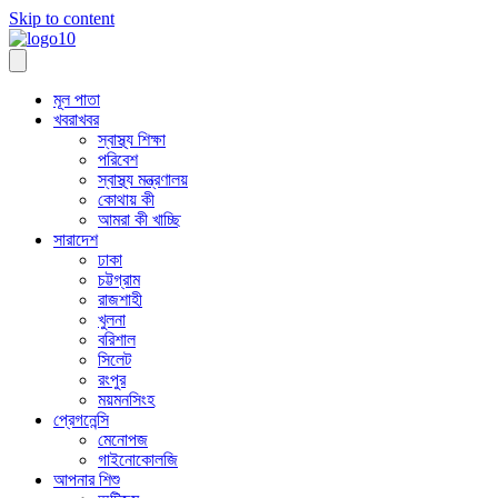
Skip to content
মূল পাতা
খবরাখবর
স্বাস্থ্য শিক্ষা
পরিবেশ
স্বাস্থ্য মন্ত্রণালয়
কোথায় কী
আমরা কী খাচ্ছি
সারাদেশ
ঢাকা
চট্টগ্রাম
রাজশাহী
খুলনা
বরিশাল
সিলেট
রংপুর
ময়মনসিংহ
প্রেগনেন্সি
মেনোপজ
গাইনোকোলজি
আপনার শিশু