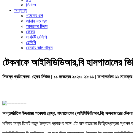
ভিডিও
অন্যান্য
পাঠকের গল্প
জানায় যত ভুল
আজকের টিপস
ভেষজ
সাবমিট রেসিপি
রেসিপি
রোজায় ভাল থাকুন
টেকনাফে আইসিডিডিআর,বি হাসপাতালের ভিত
নিজস্ব প্রতিবেদক, হেলথ নিউজ | ১১ নভেম্বর ২০২৩, ২১:১১ | আপডেটেড ১১ নভেম্ব
আন্তর্জাতিক
উদরাময়
গবেষণা
কেন্দ্র,
বাংলাদেশের (
আইসিডিডিআর,
বি)
কক্সবাজারের
টেকন
শনিবার অন্য তিনটি নতুন উন্নয়ন প্রকল্পের সঙ্গে এই হাসপাতালের ভিত্তিপ্রস্তর স্থাপন ক