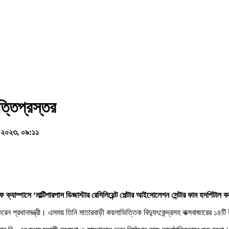
্তিপ্রস্তর
র ২০২৩, ০৯:১১
াফ
ক্যাম্পাসে ‘
মাল্টিপারপাস
ডিজাস্টার
রেসিলিয়েন্ট
শেল্টার
আইসোলেশন
সেন্টার
কাম
হসপিটাল
কম
রেন প্রধানমন্ত্রী। এসময় তিনি মাতারবাড়ী কয়লাভিত্তিক বিদ্যুৎকেন্দ্রসহ কক্সবাজারের ১৪