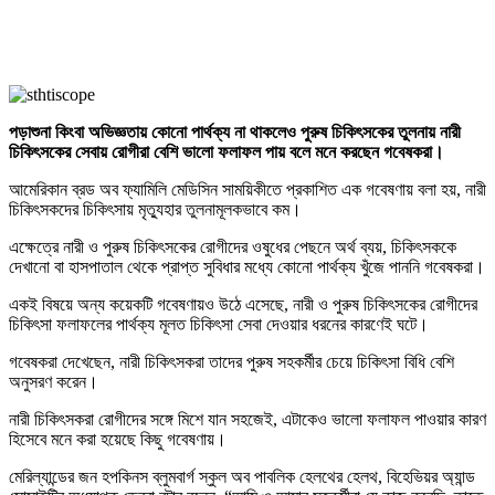
পড়াশুনা কিংবা অভিজ্ঞতায় কোনো পার্থক্য না থাকলেও পুরুষ চিকিৎসকের তুলনায় নারী
চিকিৎসকের সেবায় রোগীরা বেশি ভালো ফলাফল পায় বলে মনে করছেন গবেষকরা।
আমেরিকান ব্রড অব ফ্যামিলি মেডিসিন সাময়িকীতে প্রকাশিত এক গবেষণায় বলা হয়, নারী
চিকিৎসকদের চিকিৎসায় মৃত্যুহার তুলনামূলকভাবে কম।
এক্ষেত্রে নারী ও পুরুষ চিকিৎসকের রোগীদের ওষুধের পেছনে অর্থ ব্যয়, চিকিৎসককে
দেখানো বা হাসপাতাল থেকে প্রাপ্ত সুবিধার মধ্যে কোনো পার্থক্য খুঁজে পাননি গবেষকরা।
একই বিষয়ে অন্য কয়েকটি গবেষণায়ও উঠে এসেছে, নারী ও পুরুষ চিকিৎসকের রোগীদের
চিকিৎসা ফলাফলের পার্থক্য মূলত চিকিৎসা সেবা দেওয়ার ধরনের কারণেই ঘটে।
গবেষকরা দেখেছেন, নারী চিকিৎসকরা তাদের পুরুষ সহকর্মীর চেয়ে চিকিৎসা বিধি বেশি
অনুসরণ করেন।
নারী চিকিৎসকরা রোগীদের সঙ্গে মিশে যান সহজেই, এটাকেও ভালো ফলাফল পাওয়ার কারণ
হিসেবে মনে করা হয়েছে কিছু গবেষণায়।
মেরিল্যান্ডের জন হপকিনস ব্লুমবার্গ স্কুল অব পাবলিক হেলথের হেলথ, বিহেভিয়র অ্যান্ড