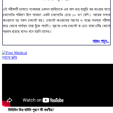
এই পরীক্ষাটি চালাতে গবেষকরা একদল ব্যক্তিকে এক মাস ধরে ক্যান্ডি বার খাওয়ায় যাতে
চকলেটের পরিমাণ ছিল সাধারণ একটা চকলেটের চেয়ে ১০ গুণ বেশি। আরেক দলকে
খাওয়ানো হয় নকল চকলেট বার। চকলেট খাওয়ানোর আগের ও পরের অবস্থা পরীক্ষা
করে কোনো পার্থক্য তারা খুঁজে পাননি। ব্রণের ওপর চকলেট বা এতে থাকা চর্বির কোনো
প্রভাব রয়েছে বলেও মনে হয়নি তাদের।
আরও পড়ুন...
হ্যালো ডক্টর
ভিটামিন ডির ঘাটতি পূরণে কী করণীয়?