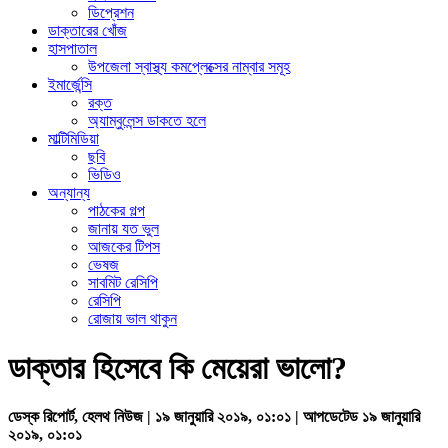
ডিপ্রেশন
ডাক্তারের খোঁজ
হাসপাতাল
উপজেলা স্বাস্থ্য কমপ্লেক্সের নাম্বার সমূহ
ইমার্জেন্সি
রক্ত
অ্যাম্বুলেন্স ডাকতে হলে
মাল্টিমিডিয়া
ছবি
ভিডিও
অন্যান্য
পাঠকের গল্প
জানায় যত ভুল
আজকের টিপস
ভেষজ
সাবমিট রেসিপি
রেসিপি
রোজায় ভাল থাকুন
ডাক্তার হিসেবে কি মেয়েরা ভালো?
ডেস্ক রিপোর্ট, হেলথ নিউজ | ১৯ জানুয়ারি ২০১৯, ০১:০১ | আপডেটেড ১৯ জানুয়ারি
২০১৯, ০১:০১