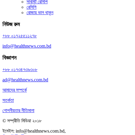
সাবমিট রেসিপি
রেসিপি
রোজায় ভাল থাকুন
নিউজ রুম
+৮৮ ০১৭২৫৫১১২৭৮
info@healthnews.com.bd
বিজ্ঞাপন
+৮৮ ০১৭৩৪৭৩৯৩০৮
ad@healthnews.com.bd
আমাদের সম্পর্কে
সতর্কতা
গোপনীয়তার নীতিমালা
© সম্প্রীতি মিডিয়া ২০১৮
ইমেইল:
info@healthnews.com.bd,
ফোন: +৮৮ ০১৭৩৪৭৩৯৩০৮।