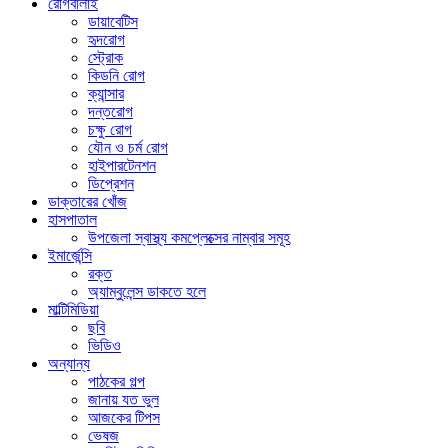
রোগবালাই
ডায়াবেটিস
হৃদরোগ
স্ট্রোক
কিডনি রোগ
ক্যান্সার
দন্তরোগ
চক্ষু রোগ
যৌন ও চর্ম রোগ
হাইপারটেনশন
ডিপ্রেশন
ডাক্তারের খোঁজ
হাসপাতাল
উপজেলা স্বাস্থ্য কমপ্লেক্সের নাম্বার সমূহ
ইমার্জেন্সি
রক্ত
অ্যাম্বুলেন্স ডাকতে হলে
মাল্টিমিডিয়া
ছবি
ভিডিও
অন্যান্য
পাঠকের গল্প
জানায় যত ভুল
আজকের টিপস
ভেষজ