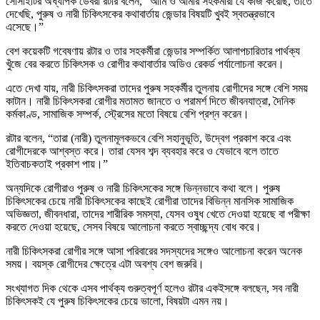
সোসাইটির অধ্যাপক ডেবরা রটার বলেন, “আমি ও আমার সহকর্মীরা যে কাজ করেছি, তাতে
দেখেছি, পুরুষ ও নারী চিকিৎসকের কথাবার্তায় জেন্ডার বিষয়টি খুবই স্বতন্ত্রভাবে
এসেছে।”
বেশ কয়েকটি গবেষণায় রটার ও তার সহকর্মীরা জেন্ডার সম্পর্কিত আলাপচারিতার পার্থক্য
খুঁজে বের করতে চিকিৎসক ও রোগীর কথাবার্তার অডিও রেকর্ড পর্যালোচনা করেন।
এতে দেখা যায়, নারী চিকিৎসকরা তাদের পুরুষ সহকর্মীর তুলনায় রোগীদের সঙ্গে বেশি সময়
কাটান। নারী চিকিৎসকরা রোগীর মতামত জানতে ও পরামর্শ দিতে জীবনযাত্রা, দৈনিক
কর্মকাণ্ড, সামাজিক সম্পর্ক, স্ট্রেসের মতো বিষয়ে বেশি প্রশ্ন করেন।
রটার বলেন, “তারা (নারী) তুলনামূলকভবে বেশি সহানুভূতি, উদ্বেগ প্রকাশ করে এবং
রোগীদেরকে আশ্বস্ত করে। তারা যেসব শব্দ ব্যবহার করে ও যেভাবে বলে তাতে
ইতিবাচকতাই প্রকাশ পায়।”
অন্যদিকে রোগীরাও পুরুষ ও নারী চিকিৎসকের সঙ্গে ভিন্নভাবে কথা বলে। পুরুষ
চিকিৎসকের চেয়ে নারী চিকিৎসকের কাছেই রোগীরা তাদের বিভিন্ন মানসিক সামাজিক
অভিজ্ঞতা, জীবনধারা, তাদের শারীরিক সমস্যা, যেসব ওষুধ খেতে দেওয়া হয়েছে বা পরীক্ষা
করতে দেওয়া হয়েছে, সেসব বিষয়ে আলোচনা করতে স্বাচ্ছন্দ্য বোধ করে।
নারী চিকিৎসকরা রোগীর সঙ্গে আসা পরিবারের সদস্যদের সঙ্গেও আলোচনা করেন অনেক
সময়। বয়স্ক রোগীদের ক্ষেত্রে এটা অবশ্য বেশ জরুরি।
সংখ্যাগত দিক থেকে এসব পার্থক্য গুরুত্বপূর্ণ হলেও রটার একইসঙ্গে বলছেন, সব নারী
চিকিৎসকই যে পুরুষ চিকিৎসকের চেয়ে ভালো, বিষয়টা এমন নয়।