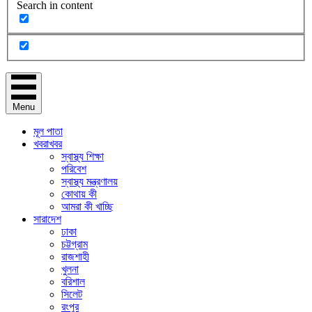
Search in content
Menu
মূল পাতা
খবরাখবর
স্বাস্থ্য শিক্ষা
পরিবেশ
স্বাস্থ্য মন্ত্রণালয়
কোথায় কী
আমরা কী খাচ্ছি
সারাদেশ
ঢাকা
চট্টগ্রাম
রাজশাহী
খুলনা
বরিশাল
সিলেট
রংপুর