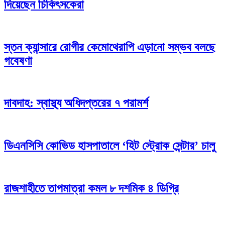
দিয়েছেন চিকিৎসকেরা
স্তন ক্যান্সারে রোগীর কেমোথেরাপি এড়ানো সম্ভব বলছে
গবেষণা
দাবদাহ: স্বাস্থ্য অধিদপ্তরের ৭ পরামর্শ
ডিএনসিসি কোভিড হাসপাতালে ‘হিট স্ট্রোক সেন্টার’ চালু
রাজশাহীতে তাপমাত্রা কমল ৮ দশমিক ৪ ডিগ্রি