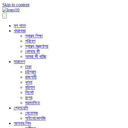
Skip to content
মূল পাতা
খবরাখবর
স্বাস্থ্য শিক্ষা
পরিবেশ
স্বাস্থ্য মন্ত্রণালয়
কোথায় কী
আমরা কী খাচ্ছি
সারাদেশ
ঢাকা
চট্টগ্রাম
রাজশাহী
খুলনা
বরিশাল
সিলেট
রংপুর
ময়মনসিংহ
প্রেগনেন্সি
মেনোপজ
গাইনোকোলজি
আপনার শিশু