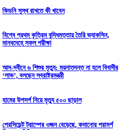
কিডনি সুস্থ রাখতে কী খাবেন
বিশ্বে প্রথম কৃত্রিম বুদ্ধিমত্তায় তৈরি ভ্যাকসিন,
মানবদেহে সফল পরীক্ষা
আদ-দ্বীনে ৬ শিশুর মৃত্যু: ময়নাতদন্ত না হলে বিবাদীর
‘লাভ’, বলছেন স্বরাষ্ট্রমন্ত্রী
হামের উপসর্গ নিয়ে মৃত্যু ৫০০ ছাড়াল
প্রেসিডেন্ট ট্রাম্পের ওজন বেড়েছে, কমানোর পরামর্শ