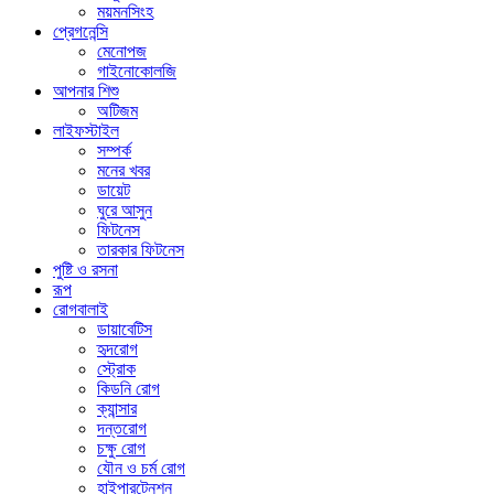
ময়মনসিংহ
প্রেগনেন্সি
মেনোপজ
গাইনোকোলজি
আপনার শিশু
অটিজম
লাইফস্টাইল
সম্পর্ক
মনের খবর
ডায়েট
ঘুরে আসুন
ফিটনেস
তারকার ফিটনেস
পুষ্টি ও রসনা
রূপ
রোগবালাই
ডায়াবেটিস
হৃদরোগ
স্ট্রোক
কিডনি রোগ
ক্যান্সার
দন্তরোগ
চক্ষু রোগ
যৌন ও চর্ম রোগ
হাইপারটেনশন