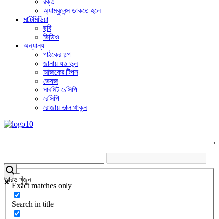
রক্ত
অ্যাম্বুলেন্স ডাকতে হলে
মাল্টিমিডিয়া
ছবি
ভিডিও
অন্যান্য
পাঠকের গল্প
জানায় যত ভুল
আজকের টিপস
ভেষজ
সাবমিট রেসিপি
রেসিপি
রোজায় ভাল থাকুন
,
আরও খুঁজুন
Exact matches only
Search in title