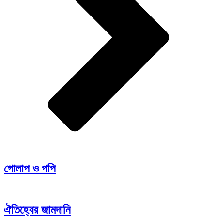
গোলাপ ও পপি
ঐতিহ্যের জামদানি