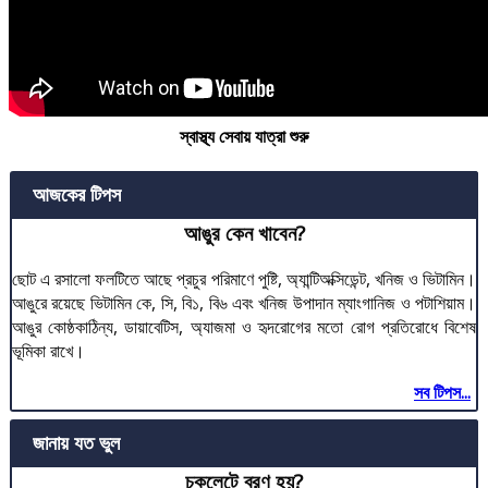
স্বাস্থ্য সেবায় যাত্রা শুরু
আজকের টিপস
আঙুর কেন খাবেন?
ছোট এ রসালো ফলটিতে আছে প্রচুর পরিমাণে পুষ্টি, অ্যান্টিঅক্সিডেন্ট, খনিজ ও ভিটামিন।
আঙুরে রয়েছে ভিটামিন কে, সি, বি১, বি৬ এবং খনিজ উপাদান ম্যাংগানিজ ও পটাশিয়াম।
আঙুর কোষ্ঠকাঠিন্য, ডায়াবেটিস, অ্যাজমা ও হৃদরোগের মতো রোগ প্রতিরোধে বিশেষ
ভূমিকা রাখে।
সব টিপস...
জানায় যত ভুল
চকলেটে ব্রণ হয়?