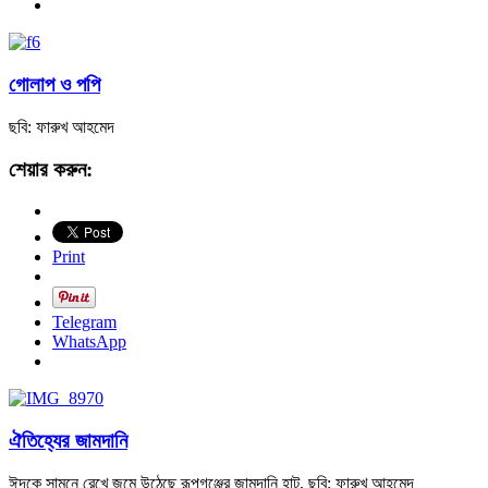
গোলাপ ও পপি
ছবি: ফারুখ আহমেদ
শেয়ার করুন:
Print
Telegram
WhatsApp
ঐতিহ্যের জামদানি
ঈদকে সামনে রেখে জমে উঠেছে রূপগঞ্জের জামদানি হাট, ছবি: ফারুখ আহমেদ