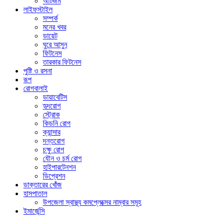
অটিজম
লাইফস্টাইল
সম্পর্ক
মনের খবর
ডায়েট
ঘুরে আসুন
ফিটনেস
তারকার ফিটনেস
পুষ্টি ও রসনা
রূপ
রোগবালাই
ডায়াবেটিস
হৃদরোগ
স্ট্রোক
কিডনি রোগ
ক্যান্সার
দন্তরোগ
চক্ষু রোগ
যৌন ও চর্ম রোগ
হাইপারটেনশন
ডিপ্রেশন
ডাক্তারের খোঁজ
হাসপাতাল
উপজেলা স্বাস্থ্য কমপ্লেক্সের নাম্বার সমূহ
ইমার্জেন্সি