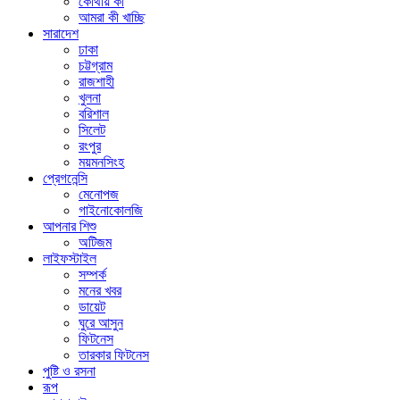
কোথায় কী
আমরা কী খাচ্ছি
সারাদেশ
ঢাকা
চট্টগ্রাম
রাজশাহী
খুলনা
বরিশাল
সিলেট
রংপুর
ময়মনসিংহ
প্রেগনেন্সি
মেনোপজ
গাইনোকোলজি
আপনার শিশু
অটিজম
লাইফস্টাইল
সম্পর্ক
মনের খবর
ডায়েট
ঘুরে আসুন
ফিটনেস
তারকার ফিটনেস
পুষ্টি ও রসনা
রূপ