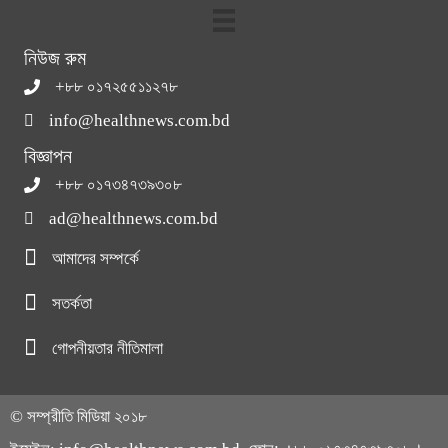
নিউজ রুম
+৮৮ ০১৭২৫৫১১২৭৮
info@healthnews.com.bd
বিজ্ঞাপন
+৮৮ ০১৭৩৪৭৩৯৩০৮
ad@healthnews.com.bd
আমাদের সম্পর্কে
সতর্কতা
গোপনীয়তার নীতিমালা
© সম্প্রীতি মিডিয়া ২০১৮