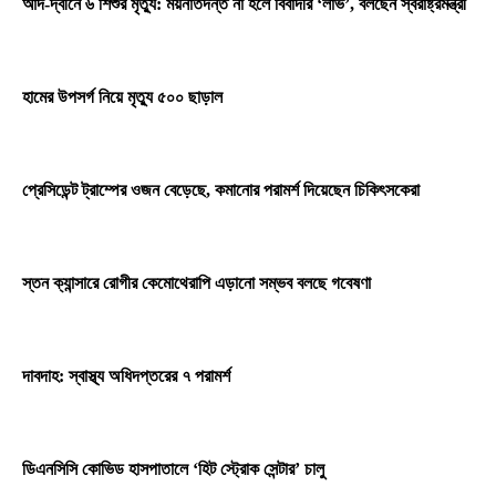
আদ-দ্বীনে ৬ শিশুর মৃত্যু: ময়নাতদন্ত না হলে বিবাদীর ‘লাভ’, বলছেন স্বরাষ্ট্রমন্ত্রী
হামের উপসর্গ নিয়ে মৃত্যু ৫০০ ছাড়াল
প্রেসিডেন্ট ট্রাম্পের ওজন বেড়েছে, কমানোর পরামর্শ দিয়েছেন চিকিৎসকেরা
স্তন ক্যান্সারে রোগীর কেমোথেরাপি এড়ানো সম্ভব বলছে গবেষণা
দাবদাহ: স্বাস্থ্য অধিদপ্তরের ৭ পরামর্শ
ডিএনসিসি কোভিড হাসপাতালে ‘হিট স্ট্রোক সেন্টার’ চালু