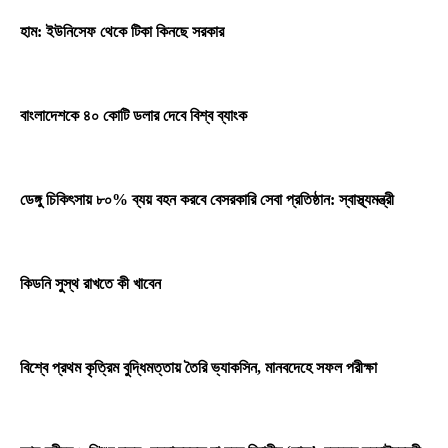
হাম: ইউনিসেফ থেকে টিকা কিনছে সরকার
বাংলাদেশকে ৪০ কোটি ডলার দেবে বিশ্ব ব্যাংক
ডেঙ্গু চিকিৎসায় ৮০% ব্যয় বহন করবে বেসরকারি সেবা প্রতিষ্ঠান: স্বাস্থ্যমন্ত্রী
কিডনি সুস্থ রাখতে কী খাবেন
বিশ্বে প্রথম কৃত্রিম বুদ্ধিমত্তায় তৈরি ভ্যাকসিন, মানবদেহে সফল পরীক্ষা