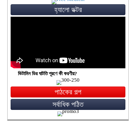
হ্যালো ডক্টর
ভিটামিন ডির ঘাটতি পূরণে কী করণীয়?
পাঠকের গল্প
সর্বাধিক পঠিত