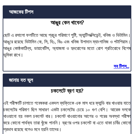
আজকের টিপস
আঙুর কেন খাবেন?
ছোট এ রসালো ফলটিতে আছে প্রচুর পরিমাণে পুষ্টি, অ্যান্টিঅক্সিডেন্ট, খনিজ ও ভিটামিন।
আঙুরে রয়েছে ভিটামিন কে, সি, বি১, বি৬ এবং খনিজ উপাদান ম্যাংগানিজ ও পটাশিয়াম।
আঙুর কোষ্ঠকাঠিন্য, ডায়াবেটিস, অ্যাজমা ও হৃদরোগের মতো রোগ প্রতিরোধে বিশেষ
ভূমিকা রাখে।
সব টিপস...
জানায় যত ভুল
চকলেটে ব্রণ হয়?
এই পরীক্ষাটি চালাতে গবেষকরা একদল ব্যক্তিকে এক মাস ধরে ক্যান্ডি বার খাওয়ায় যাতে
চকলেটের পরিমাণ ছিল সাধারণ একটা চকলেটের চেয়ে ১০ গুণ বেশি। আরেক দলকে
খাওয়ানো হয় নকল চকলেট বার। চকলেট খাওয়ানোর আগের ও পরের অবস্থা পরীক্ষা
করে কোনো পার্থক্য তারা খুঁজে পাননি। ব্রণের ওপর চকলেট বা এতে থাকা চর্বির কোনো
প্রভাব রয়েছে বলেও মনে হয়নি তাদের।