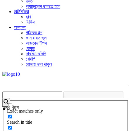
রক্ত
অ্যাম্বুলেন্স ডাকতে হলে
মাল্টিমিডিয়া
ছবি
ভিডিও
অন্যান্য
পাঠকের গল্প
জানায় যত ভুল
আজকের টিপস
ভেষজ
সাবমিট রেসিপি
রেসিপি
রোজায় ভাল থাকুন
,
আরও খুঁজুন
Exact matches only
Search in title