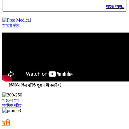
আরও পড়ুন...
হ্যালো ডক্টর
ভিটামিন ডির ঘাটতি পূরণে কী করণীয়?
পাঠকের গল্প
সর্বাধিক পঠিত
ছবি