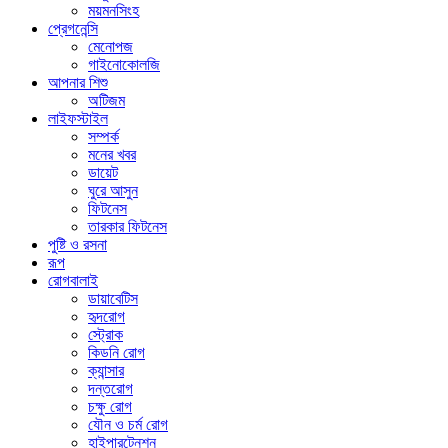
ময়মনসিংহ
প্রেগনেন্সি
মেনোপজ
গাইনোকোলজি
আপনার শিশু
অটিজম
লাইফস্টাইল
সম্পর্ক
মনের খবর
ডায়েট
ঘুরে আসুন
ফিটনেস
তারকার ফিটনেস
পুষ্টি ও রসনা
রূপ
রোগবালাই
ডায়াবেটিস
হৃদরোগ
স্ট্রোক
কিডনি রোগ
ক্যান্সার
দন্তরোগ
চক্ষু রোগ
যৌন ও চর্ম রোগ
হাইপারটেনশন