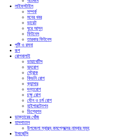
অটিজম
লাইফস্টাইল
সম্পর্ক
মনের খবর
ডায়েট
ঘুরে আসুন
ফিটনেস
তারকার ফিটনেস
পুষ্টি ও রসনা
রূপ
রোগবালাই
ডায়াবেটিস
হৃদরোগ
স্ট্রোক
কিডনি রোগ
ক্যান্সার
দন্তরোগ
চক্ষু রোগ
যৌন ও চর্ম রোগ
হাইপারটেনশন
ডিপ্রেশন
ডাক্তারের খোঁজ
হাসপাতাল
উপজেলা স্বাস্থ্য কমপ্লেক্সের নাম্বার সমূহ
ইমার্জেন্সি