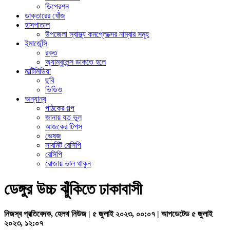
ডিপ্রেশন
ডাক্তারের খোঁজ
হাসপাতাল
উপজেলা স্বাস্থ্য কমপ্লেক্সের নাম্বার সমূহ
ইমার্জেন্সি
রক্ত
অ্যাম্বুলেন্স ডাকতে হলে
মাল্টিমিডিয়া
ছবি
ভিডিও
অন্যান্য
পাঠকের গল্প
জানায় যত ভুল
আজকের টিপস
ভেষজ
সাবমিট রেসিপি
রেসিপি
রোজায় ভাল থাকুন
ডেঙ্গুর উচ্চ ঝুঁকিতে ঢাকাবাসী
নিজস্ব প্রতিবেদক, হেলথ নিউজ | ৫ জুলাই ২০২৩, ০০:০৭ | আপডেটেড ৫ জুলাই
২০২৩, ১২:০৭