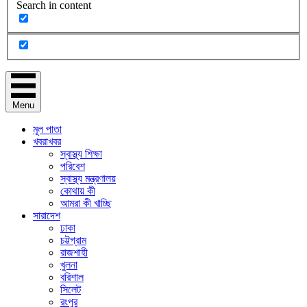
Search in content
Menu
মূল পাতা
খবরাখবর
স্বাস্থ্য শিক্ষা
পরিবেশ
স্বাস্থ্য মন্ত্রণালয়
কোথায় কী
আমরা কী খাচ্ছি
সারাদেশ
ঢাকা
চট্টগ্রাম
রাজশাহী
খুলনা
বরিশাল
সিলেট
রংপুর