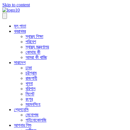
Skip to content
মূল পাতা
খবরাখবর
স্বাস্থ্য শিক্ষা
পরিবেশ
স্বাস্থ্য মন্ত্রণালয়
কোথায় কী
আমরা কী খাচ্ছি
সারাদেশ
ঢাকা
চট্টগ্রাম
রাজশাহী
খুলনা
বরিশাল
সিলেট
রংপুর
ময়মনসিংহ
প্রেগনেন্সি
মেনোপজ
গাইনোকোলজি
আপনার শিশু