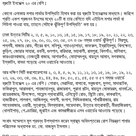
ব্রুটো ইনডেক্স ২০ এর বেশি।
কোনো এলাকায় মশার লার্ভার উপস্থিতি হিসাব করা হয় ব্রুটো ইনডেক্সের মাধ্যমে। জরিপে
প্রতি একশ প্রজনন উৎসের মধ্যে ২০টি বা তার বেশিতে যদি এইডিস মশার লার্ভা বা
পিউপা পাওয়া যায়, তাহলে সেটাকে ঝুঁকিপূর্ণ উপস্থিতি’ বলা হয়।
ঢাকা উত্তর সিটির ২, ৩, ৫, ৬, ১০, ১৩, ১৪, ১৫, ১৬, ১৭, ১৮, ১৯, ২০, ২১, ২২, ২৩,
২৫, ২৬, ২৭, ২৮, ২৯, ৩০, ৩১, ৩৩, ৩৫, ৩৭ ও ৩৮ নম্বর ওয়ার্ড ঝুঁকিপূর্ণ। মিরপুর,
পল্লবী, মাজার রোড, পীরের বাগ. মনিপুর, শ্যাওড়াপাড়া, কাফরুল, ইব্রাহিমপুর, খিলক্ষেত,
কুড়িল, জোয়ার সাহারা, বনানী, গুলশান, বারিধারা, মহাখালী, রামপুরা, খিলগাঁও, মালিবাগ,
কারওয়ানবাজার, তেজতুরী বাজার, আগারগাঁও, মোহাম্মদপুর, বায়তুল আমান, মগবাজার,
ইস্কাটন, বাড্ডা পড়েছে এসব ওয়ার্ডের আওতায়।
আর দক্ষিণ সিটি করপোরেশনের ২, ৩, ৪, ৫, ৬, ৯, ১১, ১২, ১৩, ১৫, ১৬, ১৮, ১৯, ২২,
২৩, ২৬, ৩৩, ৩৪, ৩৬, ৪১, ৪৪, ৪৬, ৪৮, ৫০, ৫১, ৫৪, ৫৫ ও ৫৭ নম্বর ওয়ার্ডে
ব্রুটো ইনডেক্স ২০ এর বেশি। গোরান, মেরাদিয়া, বাসাবো, সবুজবাগ, মুগদা, মাদারটেক,
ফকিরাপুল, আরামবাগ, শাহজাহানপুর, রাজারবাগ, পুরানা পল্টন, বায়তুল মোকাররম, ধানমণ্ডি,
রায়েরবাজার, নীলক্ষেত, সায়েন্স ল্যাবরেটরি, এলিফেন্ট রোড, মিন্টো রোড, কাকরাইল,
হাজারীবাগ, লালবাগ, আজিমপুর, পলাশী, বংলাশ, সিদ্দিকবাজার, শাঁখারীবাজার, রায়
সাহেববাজার, ওয়ারী, সূত্রাপুর, মিলব্যারাক, সায়েদাবাদ, উত্তর যাত্রাবাড়ী, মীরহাজিরবাগ,
ধোলাইপাড়, গেণ্ডারিয়া, জুরাইন এবং কামরাঙ্গীরচর এসব ওয়ার্ডের আওতায় পড়েছে।
সংবাদ সম্মেলনে মূল প্রবন্ধ উপস্থাপন করেন স্বাস্থ্য অধিদপ্তরের রোগ নিয়ন্ত্রণ শাখার
পরিচালক অধ্যাপক ডা. মো. নাজমুল ইসলাম।