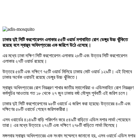
ঢাকার
দুই
সিটি
করপোরেশন
এলাকার
৫৫টি
ওয়ার্ড
মশাবাহিত
রোগ
ডেঙ্গুর
উচ্চ
ঝুঁকিতে
রয়েছে
বলে
স্বাস্থ্য
অধিদপ্তরের
এক
জরিপে
উঠে
এসেছে
।
এর মধ্যে ঢাকা দক্ষিণ সিটি করপোরেশন এলাকার ২৮টি এবং উত্তর সিটি করপোরেশন
এলাকার ২৭টি ওয়ার্ড রয়েছে।
উত্তরে ৫৪টি এবং দক্ষিণে ৭৫টি ওয়ার্ড মিলিয়ে ঢাকায় মোট ওয়ার্ড ১২৯টি। এই হিসাবে
ঢাকার অর্ধেক ওয়ার্ডই রয়েছে ডেঙ্গুর উচ্চ ঝুঁকিতে।
স্বাস্থ্য অধিদপ্তরের রোগ নিয়ন্ত্রণ শাখার জাতীয় ম্যালেরিয়া ও এডিসবাহিত রোগ নিয়ন্ত্রণ
কর্মসূচির আওতায় গত ১৮ থেকে ২৭ জুন ঢাকায় বর্ষা মৌসুম পূর্ববর্তী এই জরিপ চলে।
ঢাকার দুই সিটি করপোরেশনের ৯৮টি ওয়ার্ডে এ জরিপ করা হয়েছে৷ উত্তরের ৪০টি এবং
দক্ষিণের ৫৮টি ওয়ার্ডে গেছেন জরিপকারীরা।
এসব ওয়ার্ডের ৪১৪৯টি বাড়ি পরিদর্শন করে ৫৪৯টি বাড়িতে এডিস মশার লার্ভা পেয়েছেন
তারা। এর মধ্যে উত্তরে ২৭২টি এবং দক্ষিণে ২৭৮টি বাড়িতে লার্ভা মিলেছে।
মঙ্গলবার স্বাস্থ্য অধিদপ্তরের এক সংবাদ সম্মেলনে জানানো হয়, এসব ওয়ার্ডে এডিস মশার