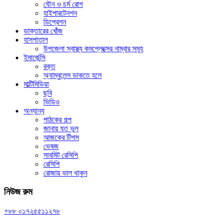
যৌন ও চর্ম রোগ
হাইপারটেনশন
ডিপ্রেশন
ডাক্তারের খোঁজ
হাসপাতাল
উপজেলা স্বাস্থ্য কমপ্লেক্সের নাম্বার সমূহ
ইমার্জেন্সি
রক্ত
অ্যাম্বুলেন্স ডাকতে হলে
মাল্টিমিডিয়া
ছবি
ভিডিও
অন্যান্য
পাঠকের গল্প
জানায় যত ভুল
আজকের টিপস
ভেষজ
সাবমিট রেসিপি
রেসিপি
রোজায় ভাল থাকুন
নিউজ রুম
+৮৮ ০১৭২৫৫১১২৭৮