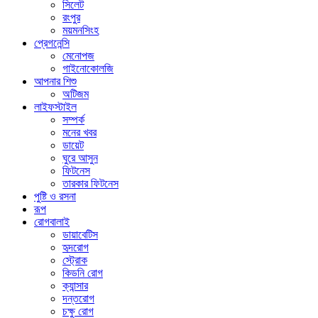
সিলেট
রংপুর
ময়মনসিংহ
প্রেগনেন্সি
মেনোপজ
গাইনোকোলজি
আপনার শিশু
অটিজম
লাইফস্টাইল
সম্পর্ক
মনের খবর
ডায়েট
ঘুরে আসুন
ফিটনেস
তারকার ফিটনেস
পুষ্টি ও রসনা
রূপ
রোগবালাই
ডায়াবেটিস
হৃদরোগ
স্ট্রোক
কিডনি রোগ
ক্যান্সার
দন্তরোগ
চক্ষু রোগ