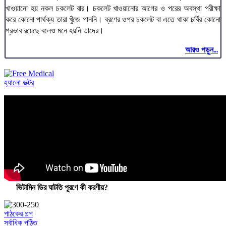
খাওয়ানো হয় নকল চকলেট বার। চকলেট খাওয়ানোর আগের ও পরের অবস্থা পরীক্ষা
করে কোনো পার্থক্য তারা খুঁজে পাননি। ব্রণের ওপর চকলেট বা এতে থাকা চর্বির কোনো
প্রভাব রয়েছে বলেও মনে হয়নি তাদের।
আরও পড়ুন...
হ্যালো ডক্টর
ভিটামিন ডির ঘাটতি পূরণে কী করণীয়?
পাঠকের গল্প
সর্বাধিক পঠিত