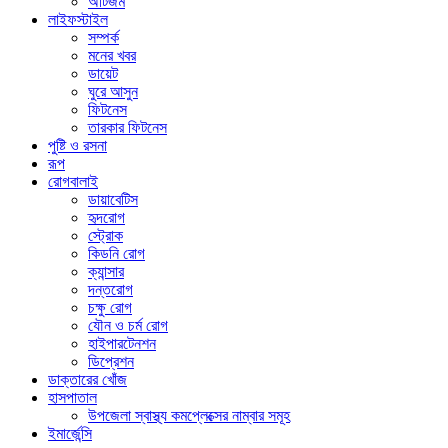
অটিজম
লাইফস্টাইল
সম্পর্ক
মনের খবর
ডায়েট
ঘুরে আসুন
ফিটনেস
তারকার ফিটনেস
পুষ্টি ও রসনা
রূপ
রোগবালাই
ডায়াবেটিস
হৃদরোগ
স্ট্রোক
কিডনি রোগ
ক্যান্সার
দন্তরোগ
চক্ষু রোগ
যৌন ও চর্ম রোগ
হাইপারটেনশন
ডিপ্রেশন
ডাক্তারের খোঁজ
হাসপাতাল
উপজেলা স্বাস্থ্য কমপ্লেক্সের নাম্বার সমূহ
ইমার্জেন্সি