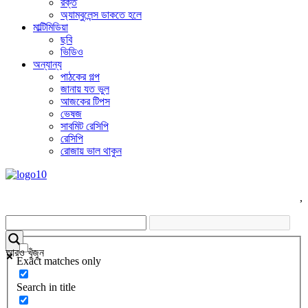
রক্ত
অ্যাম্বুলেন্স ডাকতে হলে
মাল্টিমিডিয়া
ছবি
ভিডিও
অন্যান্য
পাঠকের গল্প
জানায় যত ভুল
আজকের টিপস
ভেষজ
সাবমিট রেসিপি
রেসিপি
রোজায় ভাল থাকুন
,
আরও খুঁজুন
Exact matches only
Search in title