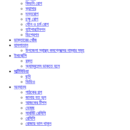
কিডনি রোগ
ক্যান্সার
দন্তরোগ
চক্ষু রোগ
যৌন ও চর্ম রোগ
হাইপারটেনশন
ডিপ্রেশন
ডাক্তারের খোঁজ
হাসপাতাল
উপজেলা স্বাস্থ্য কমপ্লেক্সের নাম্বার সমূহ
ইমার্জেন্সি
রক্ত
অ্যাম্বুলেন্স ডাকতে হলে
মাল্টিমিডিয়া
ছবি
ভিডিও
অন্যান্য
পাঠকের গল্প
জানায় যত ভুল
আজকের টিপস
ভেষজ
সাবমিট রেসিপি
রেসিপি
রোজায় ভাল থাকুন