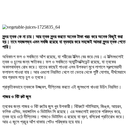
সুন্দর ত্বক কে না চায়। আর ত্বক সুন্দর করতে অনেক টাকা খরচ করে অনেক কিছুই করা
হয়। তবে সহজলভ্য এমন সবজি রয়েছে যা ব্যবহার করে সহজেই আমরা সুন্দর ত্বক পেতে
পারি।
অধিকাংশ ফল ও সবজিতে আঁশ রয়েছে, যা শরীরের টক্সিন বের করে দেয়। এ টক্সিনগুলোই
ত্বক ও চুলের জন্য ক্ষতিকর। ফল ও সবজিতে অ্যান্টিঅক্সিডেন্ট রয়েছে, যা ত্বকের
অকালবার্ধক্য রোধ করে। হাতের কাছেই পাওয়া এসব উপকরণ মুখে লাগালে স্বল্পমেয়াদী
ফলাফল পাওয়া যায়। আর এগুলো নিয়মিত খেলে তা ভেতর থেকে পুষ্টি যোগায়, দীর্ঘমেয়াদে
যার প্রভাব পড়ে চুল ও ত্বকে।
প্রাকৃতিকভাবে ত্বককে উজ্জ্বল, দীপ্তিময় করতে এই জুসগুলো খাওয়া উচিৎ নিয়মিত।
গাজর ও বিট রুট জুস
ত্বকের জন্য গাজর ও বিট রুটের জুস খুব উপকারী। বিটরুটে পটাসিয়াম, জিঙ্ক, আয়রন,
ফলিক এসিড, ম্যাঙ্গানিস ও ভিটামিন সি রয়েছে। এর সবগুলোই রক্তকে পরিশুদ্ধ করে,
ত্বক হয়ে ওঠে দীপ্তিময়। গাজওে ভিটামিন এ রয়েছে যা ব্রণ, বলিরেখা প্রতিরোধ করে।
আর এ জুসে প্রচুর আঁশ থাকায় পেটও পরিষ্কার হয়ে যায়।