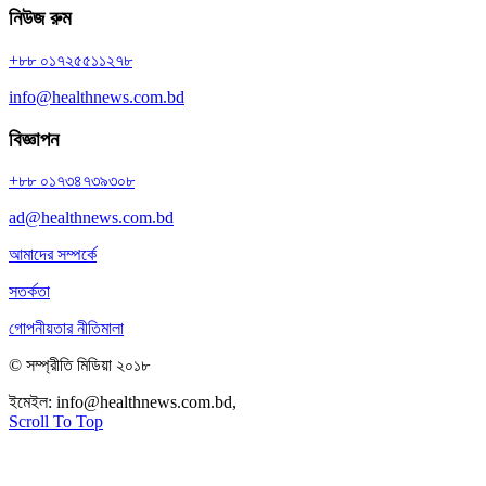
নিউজ রুম
+৮৮ ০১৭২৫৫১১২৭৮
info@healthnews.com.bd
বিজ্ঞাপন
+৮৮ ০১৭৩৪৭৩৯৩০৮
ad@healthnews.com.bd
আমাদের সম্পর্কে
সতর্কতা
গোপনীয়তার নীতিমালা
© সম্প্রীতি মিডিয়া ২০১৮
ইমেইল:
info@healthnews.com.bd,
ফোন: +৮৮ ০১৭৩৪৭৩৯৩০৮।
Scroll To Top