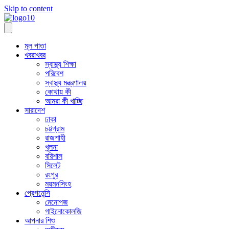
Skip to content
মূল পাতা
খবরাখবর
স্বাস্থ্য শিক্ষা
পরিবেশ
স্বাস্থ্য মন্ত্রণালয়
কোথায় কী
আমরা কী খাচ্ছি
সারাদেশ
ঢাকা
চট্টগ্রাম
রাজশাহী
খুলনা
বরিশাল
সিলেট
রংপুর
ময়মনসিংহ
প্রেগনেন্সি
মেনোপজ
গাইনোকোলজি
আপনার শিশু