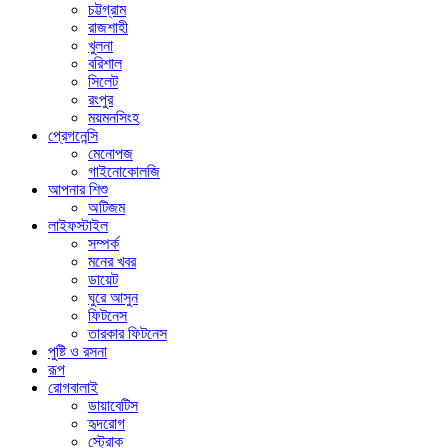
চট্টগ্রাম
রাজশাহী
খুলনা
বরিশাল
সিলেট
রংপুর
ময়মনসিংহ
প্রেগনেন্সি
মেনোপজ
গাইনোকোলজি
আপনার শিশু
অটিজম
লাইফস্টাইল
সম্পর্ক
মনের খবর
ডায়েট
ঘুরে আসুন
ফিটনেস
তারকার ফিটনেস
পুষ্টি ও রসনা
রূপ
রোগবালাই
ডায়াবেটিস
হৃদরোগ
স্ট্রোক