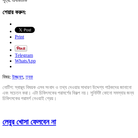
সূত্র: এনডিটিভি
শেয়ার করুন:
Print
Telegram
WhatsApp
বিষয়:
উজ্জ্বল
,
ত্বক
নোটিশ: স্বাস্থ্য বিষয়ক এসব সংবাদ ও তথ্য দেওয়ার সাধারণ উদ্দেশ্য পাঠকদের জানানো
এবং সচেতন করা। এটা চিকিৎসকের পরামর্শের বিকল্প নয়। সুনির্দিষ্ট কোনো সমস্যার জন্য
চিকিৎসকের পরামর্শ নেওয়াই শ্রেয়।
লেবুর খোসা ফেলবেন না