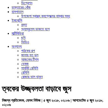
ডিপ্রেশন
ডাক্তারের খোঁজ
হাসপাতাল
উপজেলা স্বাস্থ্য কমপ্লেক্সের নাম্বার সমূহ
ইমার্জেন্সি
রক্ত
অ্যাম্বুলেন্স ডাকতে হলে
মাল্টিমিডিয়া
ছবি
ভিডিও
অন্যান্য
পাঠকের গল্প
জানায় যত ভুল
আজকের টিপস
ভেষজ
সাবমিট রেসিপি
রেসিপি
রোজায় ভাল থাকুন
ত্বকের উজ্জ্বলতা বাড়াবে জুস
নিজস্ব প্রতিবেদক, হেলথ নিউজ | ৫ জুন ২০১৮, ০২:০৬ | আপডেটেড ৫ জুন ২০১৮,
০২:০৬