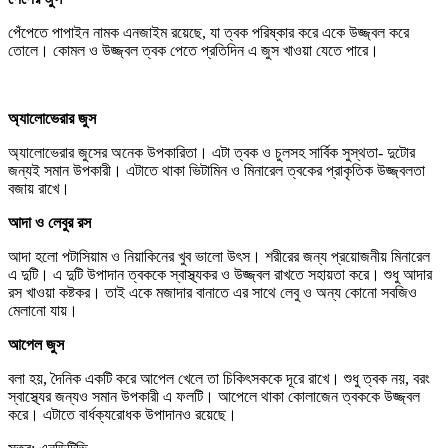
পেঁপেতে পাপাইন নামক এনজাইম রয়েছে, যা ত্বক পরিষ্কার করে একে উজ্জ্বল করে
তোলে। কোমল ও উজ্জ্বল ত্বক পেতে প্রতিদিন এ জুস খাওয়া যেতে পারে।
অ্যালোভেরার জুস
অ্যালোভেরার জুসের অনেক উপকারিতা। এটা ত্বক ও চুলসহ সার্বিক সুস্থতা- দুটোর
জন্যই সমান উপকারী। এটাতে থাকা ভিটামিন ও মিনারেল ত্বকের প্রাকৃতিক উজ্জ্বলতা
বজায় রাখে।
আদা ও লেবুর রস
আদা হলো পটাসিয়াম ও নিয়াকিনের খুব ভালো উৎস। শরীরের জন্য প্রয়োজনীয় মিনারেল
এ দুটি। এ দুটি উপাদান ত্বককে স্বাস্থ্যকর ও উজ্জ্বল রাখতে সহায়তা করে। শুধু আদার
রস খাওয়া কষ্টকর। তাই একে মজাদার বানাতে এর সাথে লেবু ও অন্য কোনো সবজিও
মেলানো যায়।
আপেল জুস
বলা হয়, দৈনিক একটি করে আপেল খেলে তা চিকিৎসককে দূরে রাখে। শুধু ত্বক নয়, বরং
স্বাস্থ্যের জন্যও সমান উপকারী এ ফলটি। আপেলে থাকা কোলাজেন ত্বককে উজ্জ্বল
করে। এটাতে বার্ধক্যরোধক উপাদানও রয়েছে।