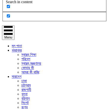
Search in content
Menu
মূল পাতা
খবরাখবর
স্বাস্থ্য শিক্ষা
পরিবেশ
স্বাস্থ্য মন্ত্রণালয়
কোথায় কী
আমরা কী খাচ্ছি
সারাদেশ
ঢাকা
চট্টগ্রাম
রাজশাহী
খুলনা
বরিশাল
সিলেট
রংপুর