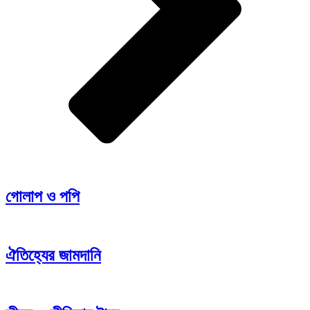
গোলাপ ও পপি
ঐতিহ্যের জামদানি