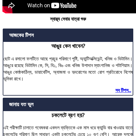
স্বাস্থ্য সেবায় যাত্রা শুরু
আজকের টিপস
আঙুর কেন খাবেন?
ছোট এ রসালো ফলটিতে আছে প্রচুর পরিমাণে পুষ্টি, অ্যান্টিঅক্সিডেন্ট, খনিজ ও ভিটামিন।
আঙুরে রয়েছে ভিটামিন কে, সি, বি১, বি৬ এবং খনিজ উপাদান ম্যাংগানিজ ও পটাশিয়াম।
আঙুর কোষ্ঠকাঠিন্য, ডায়াবেটিস, অ্যাজমা ও হৃদরোগের মতো রোগ প্রতিরোধে বিশেষ
ভূমিকা রাখে।
সব টিপস...
জানায় যত ভুল
চকলেটে ব্রণ হয়?
এই পরীক্ষাটি চালাতে গবেষকরা একদল ব্যক্তিকে এক মাস ধরে ক্যান্ডি বার খাওয়ায় যাতে
চকলেটের পরিমাণ ছিল সাধারণ একটা চকলেটের চেয়ে ১০ গুণ বেশি। আরেক দলকে