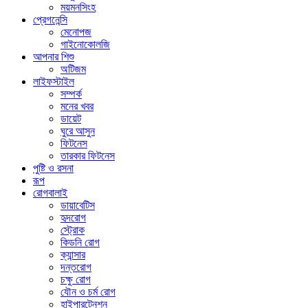
ময়মনসিংহ
প্রেগনেন্সি
মেনোপজ
গাইনোকোলজি
আপনার শিশু
অটিজম
লাইফস্টাইল
সম্পর্ক
মনের খবর
ডায়েট
ঘুরে আসুন
ফিটনেস
তারকার ফিটনেস
পুষ্টি ও রসনা
রূপ
রোগবালাই
ডায়াবেটিস
হৃদরোগ
স্ট্রোক
কিডনি রোগ
ক্যান্সার
দন্তরোগ
চক্ষু রোগ
যৌন ও চর্ম রোগ
হাইপারটেনশন