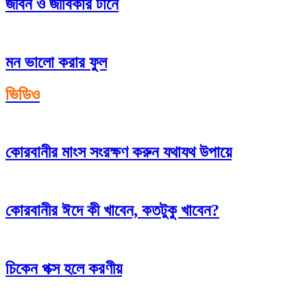
জীবন ও জীবিকার টানে
মন ভালো করার ফুল
ভিডিও
কোরবানীর মাংস সংরক্ষণ করুন যথাযথ উপায়ে
কোরবানীর ঈদে কী খাবেন, কতটুকু খাবেন?
চিকেন পক্স হলে করণীয়