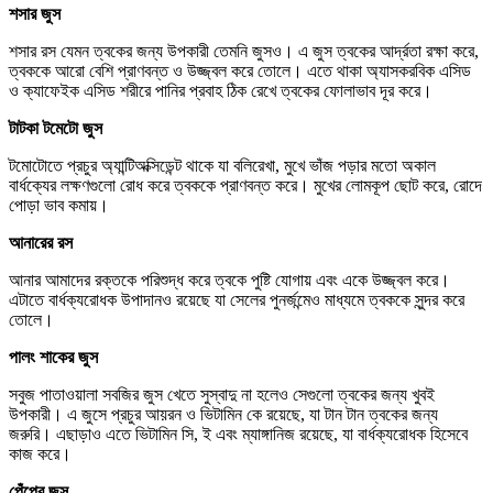
শসার জুস
শসার রস যেমন ত্বকের জন্য উপকারী তেমনি জুসও। এ জুস ত্বকের আর্দ্রতা রক্ষা করে,
ত্বককে আরো বেশি প্রাণবন্ত ও উজ্জ্বল করে তোলে। এতে থাকা অ্যাসকরবিক এসিড
ও ক্যাফেইক এসিড শরীরে পানির প্রবাহ ঠিক রেখে ত্বকের ফোলাভাব দূর করে।
টাটকা টমেটো জুস
টমোটোতে প্রচুর অ্যান্টিঅক্সিডেন্ট থাকে যা বলিরেখা, মুখে ভাঁজ পড়ার মতো অকাল
বার্ধক্যের লক্ষণগুলো রোধ করে ত্বককে প্রাণবন্ত করে। মুখের লোমকূপ ছোট করে, রোদে
পোড়া ভাব কমায়।
আনারের রস
আনার আমাদের রক্তকে পরিশুদ্ধ করে ত্বকে পুষ্টি যোগায় এবং একে উজ্জ্বল করে।
এটাতে বার্ধক্যরোধক উপাদানও রয়েছে যা সেলের পুনর্জন্মেও মাধ্যমে ত্বককে সুন্দর করে
তোলে।
পালং শাকের জুস
সবুজ পাতাওয়ালা সবজির জুস খেতে সুস্বাদু না হলেও সেগুলো ত্বকের জন্য খুবই
উপকারী। এ জুসে প্রচুর আয়রন ও ভিটামিন কে রয়েছে, যা টান টান ত্বকের জন্য
জরুরি। এছাড়াও এতে ভিটামিন সি, ই এবং ম্যাঙ্গানিজ রয়েছে, যা বার্ধক্যরোধক হিসেবে
কাজ করে।
পেঁপের জুস