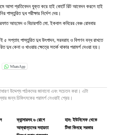
যমে আসা প্রতিবেদন যুক্ত করে হাই কোর্টে রিট আবেদন করলে হাই
পাস্তুরিত দুধ পরীক্ষার নির্দেশ দেয়।
দ রেফাত আহমেদ ও বিচারপতি মো. ইকবাল কবিরের বেঞ্চ রোববার
৫ সপ্তাহ পাস্তুরিত দুধ উৎপাদন, সরবরাহ ও বিপণন বন্ধ রাখতে
দুধ কেনা ও খাওয়ায় ক্ষেত্রে সতর্ক থাকার পরামর্শ দেওয়া হয়।
WhatsApp
 সাধারণ উদ্দেশ্য পাঠকদের জানানো এবং সচেতন করা। এটা
মস্যার জন্য চিকিৎসকের পরামর্শ নেওয়াই শ্রেয়।
মল
ক্যান্সারসহ ৬ রোগে
হাম: ইউনিসেফ থেকে
আক্রান্তদের সহায়তা
টিকা কিনছে সরকার