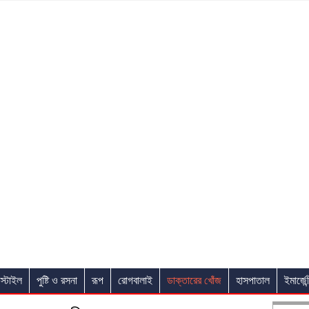
স্টাইল
পুষ্টি ও রসনা
রূপ
রোগবালাই
ডাক্তারের খোঁজ
হাসপাতাল
ইমার্জেন্