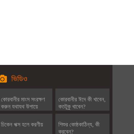
ভিডিও
কোরবানীর মাংস সংরক্ষণ
কোরবানীর ঈদে কী খাবেন,
করুন যথাযথ উপায়ে
কতটুকু খাবেন?
চিকেন পক্স হলে করণীয়
শিশুর কোষ্ঠকাঠিন্য, কী
করবেন?