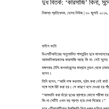
দুধ বিতর্ক: ‘কারসাজি’ কিনা, সন্দে
নিজস্ব প্রতিবেদক, হেলথ নিউজ | ৩০ জুলাই ২০১
ফাইল ফটো
বিএসটিআইয়ের অনুমোদিত পাস্তুরিত দুধে মানবদেহ
আমদানিকারকদের কারসাজি আছে কি না- সেই সন্দেহ প্
মঙ্গলবার টেলি-কনফারেন্সের মাধ্যমে লন্ডন থেকে ঢাক
বলেন।
তিনি বলেন, “আমি লক্ষ করলাম, হঠাৎ কথা নেই বার্তা
সঙ্গে সঙ্গে রিট করা হয়। সে কারণে বলে দেওয়া হয় পা
“আমদানি করা গুঁড়ো দুধের ব্যাপারে কোনো পরীক্ষা
কি-না সেটিই এখন বড় প্রশ্ন হয়ে দেখা দিয়েছে।”
দুধে এন্টিবায়োটিকের উপস্থিতি নিয়ে গুজব ছড়িয়ে র