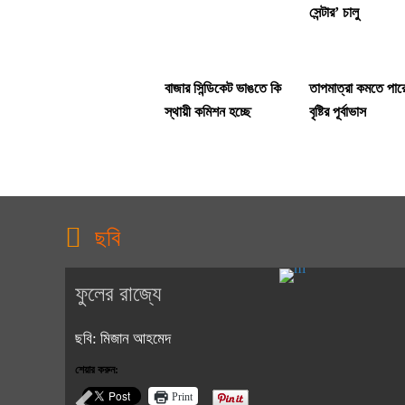
সেন্টার’ চালু
বাজার সিন্ডিকেট ভাঙতে কি
তাপমাত্রা কমতে পার
স্থায়ী কমিশন হচ্ছে
বৃষ্টির পূর্বাভাস
ছবি
ফুলের রাজ্যে
ছবি: মিজান আহমেদ
শেয়ার করুন:
Print