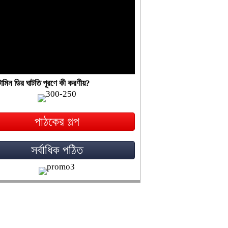
ামিন ডির ঘাটতি পূরণে কী করণীয়?
পাঠকের গল্প
সর্বাধিক পঠিত