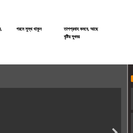
ে,
গরমে সুস্থ থাকুন
তাপপ্রবাহ কমবে, আছে
বৃষ্টির সুখবর