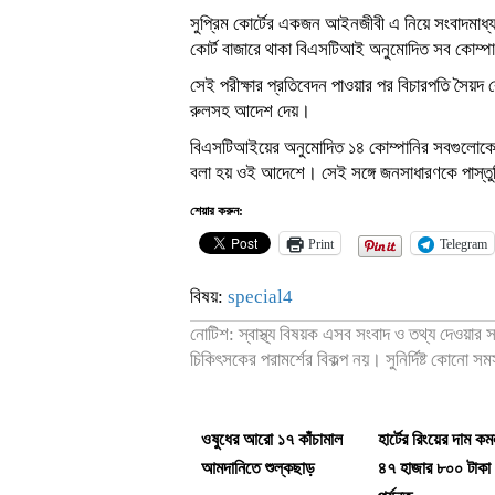
সুপ্রিম কোর্টের একজন আইনজীবী এ নিয়ে সংবাদমাধ্
কোর্ট বাজারে থাকা বিএসটিআই অনুমোদিত সব কোম্পানির 
সেই পরীক্ষার প্রতিবেদন পাওয়ার পর বিচারপতি সৈয়
রুলসহ আদেশ দেয়।
বিএসটিআইয়ের অনুমোদিত ১৪ কোম্পানির সবগুলোকেই 
বলা হয় ওই আদেশে। সেই সঙ্গে জনসাধারণকে পাস্তুরিত 
শেয়ার করুন:
Print
Telegram
বিষয়:
special4
নোটিশ: স্বাস্থ্য বিষয়ক এসব সংবাদ ও তথ্য দেওয়ার
চিকিৎসকের পরামর্শের বিকল্প নয়। সুনির্দিষ্ট কোনো স
ওষুধের আরো ১৭ কাঁচামাল
হার্টের রিংয়ের দাম ক
আমদানিতে শুল্কছাড়
৪৭ হাজার ৮০০ টাকা