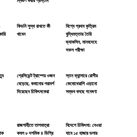
দ্বিগুণ করার প্রস্তাব
%
কিডনি সুস্থ রাখতে কী
বিশ্বে প্রথম কৃত্রিম
কারি
খাবেন
বুদ্ধিমত্তায় তৈরি
ভ্যাকসিন, মানবদেহে
সফল পরীক্ষা
্যু
প্রেসিডেন্ট ট্রাম্পের ওজন
স্তন ক্যান্সারে রোগীর
বেড়েছে, কমানোর পরামর্শ
কেমোথেরাপি এড়ানো
দিয়েছেন চিকিৎসকেরা
সম্ভব বলছে গবেষণা
রাজশাহীতে তাপমাত্রা
বিদেশে চিকিৎসা: নেওয়া
রোক
কমল ৮ দশমিক ৪ ডিগ্রি
যাবে ১৫ হাজার ডলার