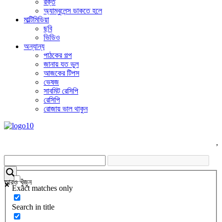
রক্ত
অ্যাম্বুলেন্স ডাকতে হলে
মাল্টিমিডিয়া
ছবি
ভিডিও
অন্যান্য
পাঠকের গল্প
জানায় যত ভুল
আজকের টিপস
ভেষজ
সাবমিট রেসিপি
রেসিপি
রোজায় ভাল থাকুন
,
আরও খুঁজুন
Exact matches only
Search in title