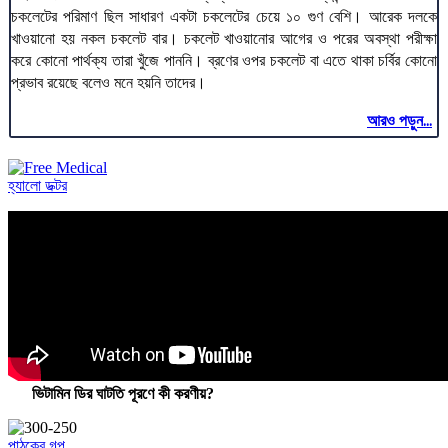
চকলেটের পরিমাণ ছিল সাধারণ একটা চকলেটের চেয়ে ১০ গুণ বেশি। আরেক দলকে
খাওয়ানো হয় নকল চকলেট বার। চকলেট খাওয়ানোর আগের ও পরের অবস্থা পরীক্ষা
করে কোনো পার্থক্য তারা খুঁজে পাননি। ব্রণের ওপর চকলেট বা এতে থাকা চর্বির কোনো
প্রভাব রয়েছে বলেও মনে হয়নি তাদের।
আরও পড়ুন...
হ্যালো ডক্টর
ভিটামিন ডির ঘাটতি পূরণে কী করণীয়?
পাঠকের গল্প