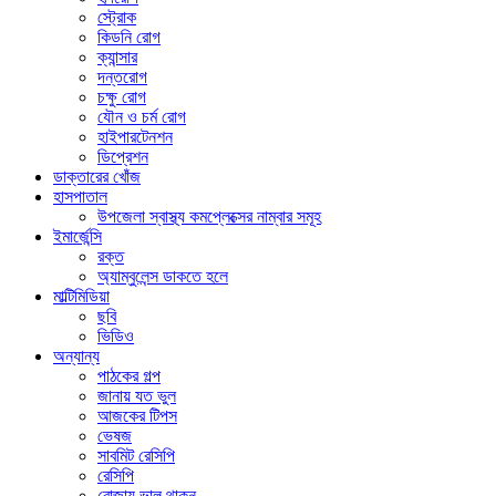
স্ট্রোক
কিডনি রোগ
ক্যান্সার
দন্তরোগ
চক্ষু রোগ
যৌন ও চর্ম রোগ
হাইপারটেনশন
ডিপ্রেশন
ডাক্তারের খোঁজ
হাসপাতাল
উপজেলা স্বাস্থ্য কমপ্লেক্সের নাম্বার সমূহ
ইমার্জেন্সি
রক্ত
অ্যাম্বুলেন্স ডাকতে হলে
মাল্টিমিডিয়া
ছবি
ভিডিও
অন্যান্য
পাঠকের গল্প
জানায় যত ভুল
আজকের টিপস
ভেষজ
সাবমিট রেসিপি
রেসিপি
রোজায় ভাল থাকুন