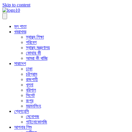
Skip to content
মূল পাতা
খবরাখবর
স্বাস্থ্য শিক্ষা
পরিবেশ
স্বাস্থ্য মন্ত্রণালয়
কোথায় কী
আমরা কী খাচ্ছি
সারাদেশ
ঢাকা
চট্টগ্রাম
রাজশাহী
খুলনা
বরিশাল
সিলেট
রংপুর
ময়মনসিংহ
প্রেগনেন্সি
মেনোপজ
গাইনোকোলজি
আপনার শিশু