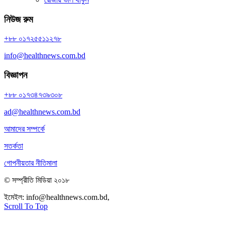
নিউজ রুম
+৮৮ ০১৭২৫৫১১২৭৮
info@healthnews.com.bd
বিজ্ঞাপন
+৮৮ ০১৭৩৪৭৩৯৩০৮
ad@healthnews.com.bd
আমাদের সম্পর্কে
সতর্কতা
গোপনীয়তার নীতিমালা
© সম্প্রীতি মিডিয়া ২০১৮
ইমেইল:
info@healthnews.com.bd,
ফোন: +৮৮ ০১৭৩৪৭৩৯৩০৮।
Scroll To Top