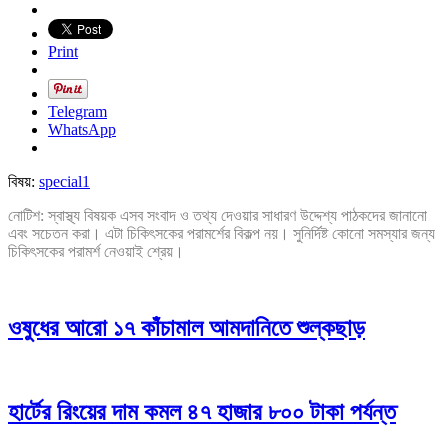
Print
Telegram
WhatsApp
বিষয়:
special1
নোটিশ: স্বাস্থ্য বিষয়ক এসব সংবাদ ও তথ্য দেওয়ার সাধারণ উদ্দেশ্য পাঠকদের জানানো
এবং সচেতন করা। এটা চিকিৎসকের পরামর্শের বিকল্প নয়। সুনির্দিষ্ট কোনো সমস্যার জন্য
চিকিৎসকের পরামর্শ নেওয়াই শ্রেয়।
ওষুধের আরো ১৭ কাঁচামাল আমদানিতে শুল্কছাড়
হার্টের রিংয়ের দাম কমল ৪৭ হাজার ৮০০ টাকা পর্যন্ত