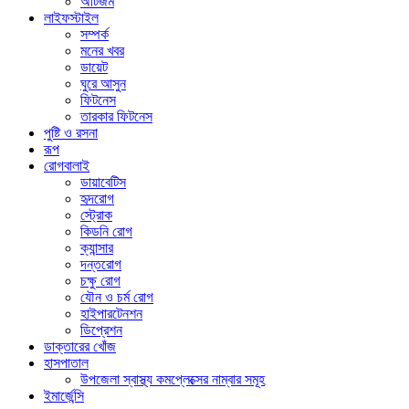
অটিজম
লাইফস্টাইল
সম্পর্ক
মনের খবর
ডায়েট
ঘুরে আসুন
ফিটনেস
তারকার ফিটনেস
পুষ্টি ও রসনা
রূপ
রোগবালাই
ডায়াবেটিস
হৃদরোগ
স্ট্রোক
কিডনি রোগ
ক্যান্সার
দন্তরোগ
চক্ষু রোগ
যৌন ও চর্ম রোগ
হাইপারটেনশন
ডিপ্রেশন
ডাক্তারের খোঁজ
হাসপাতাল
উপজেলা স্বাস্থ্য কমপ্লেক্সের নাম্বার সমূহ
ইমার্জেন্সি