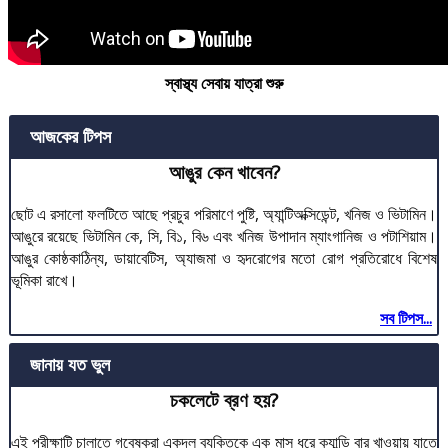
স্বাস্থ্য সেবায় যাত্রা শুরু
আজকের টিপস
আঙুর কেন খাবেন?
ছোট এ রসালো ফলটিতে আছে প্রচুর পরিমাণে পুষ্টি, অ্যান্টিঅক্সিডেন্ট, খনিজ ও ভিটামিন।
আঙুরে রয়েছে ভিটামিন কে, সি, বি১, বি৬ এবং খনিজ উপাদান ম্যাংগানিজ ও পটাশিয়াম।
আঙুর কোষ্ঠকাঠিন্য, ডায়াবেটিস, অ্যাজমা ও হৃদরোগের মতো রোগ প্রতিরোধে বিশেষ
ভূমিকা রাখে।
সব টিপস...
জানায় যত ভুল
চকলেটে ব্রণ হয়?
এই পরীক্ষাটি চালাতে গবেষকরা একদল ব্যক্তিকে এক মাস ধরে ক্যান্ডি বার খাওয়ায় যাতে