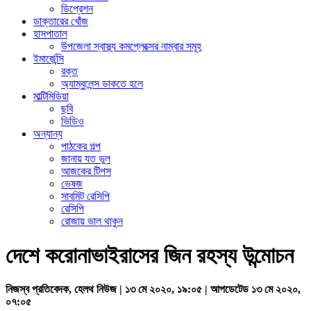
ডিপ্রেশন
ডাক্তারের খোঁজ
হাসপাতাল
উপজেলা স্বাস্থ্য কমপ্লেক্সের নাম্বার সমূহ
ইমার্জেন্সি
রক্ত
অ্যাম্বুলেন্স ডাকতে হলে
মাল্টিমিডিয়া
ছবি
ভিডিও
অন্যান্য
পাঠকের গল্প
জানায় যত ভুল
আজকের টিপস
ভেষজ
সাবমিট রেসিপি
রেসিপি
রোজায় ভাল থাকুন
দেশে করোনাভাইরাসের জিন রহস্য উন্মোচন
নিজস্ব প্রতিবেদক, হেলথ নিউজ | ১৩ মে ২০২০, ১৯:০৫ | আপডেটেড ১৩ মে ২০২০,
০৭:০৫