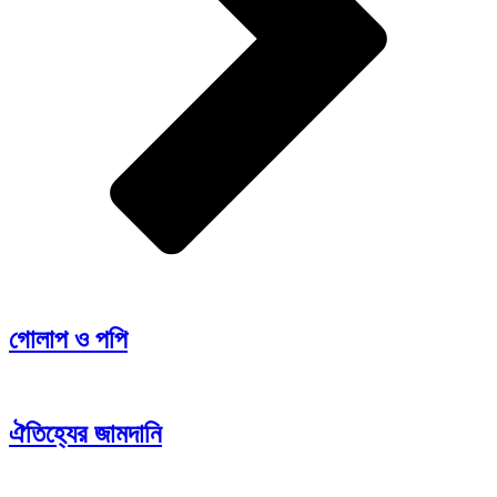
গোলাপ ও পপি
ঐতিহ্যের জামদানি