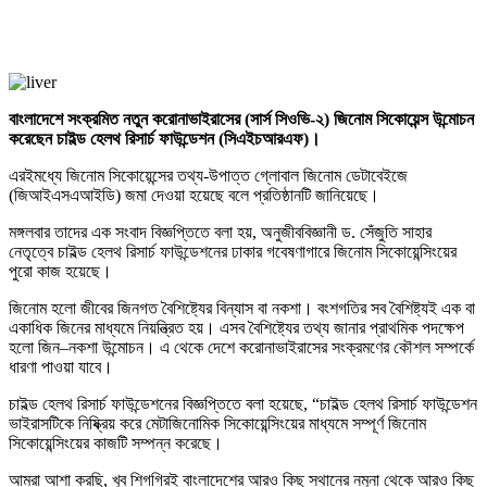
বাংলাদেশে সংক্রমিত নতুন করোনাভাইরাসের (সার্স সিওভি-২) জিনোম সিকোয়েন্স উন্মোচন
করেছেন চাইল্ড হেলথ রিসার্চ ফাউন্ডেশন (সিএইচআরএফ)।
এরইমধ্যে জিনোম সিকোয়েন্সের তথ্য-উপাত্ত গ্লোবাল জিনোম ডেটাবেইজে
(জিআইএসএআইডি) জমা দেওয়া হয়েছে বলে প্রতিষ্ঠানটি জানিয়েছে।
মঙ্গলবার তাদের এক সংবাদ বিজ্ঞপ্তিতে বলা হয়, অনুজীববিজ্ঞানী ড. সেঁজুতি সাহার
নেতৃত্বে চাইল্ড হেলথ রিসার্চ ফাউন্ডেশনের ঢাকার গবেষণাগারে জিনোম সিকোয়েন্সিংয়ের
পুরো কাজ হয়েছে।
জিনোম হলো জীবের জিনগত বৈশিষ্ট্যের বিন্যাস বা নকশা। বংশগতির সব বৈশিষ্ট্যই এক বা
একাধিক জিনের মাধ্যমে নিয়ন্ত্রিত হয়। এসব বৈশিষ্ট্যের তথ্য জানার প্রাথমিক পদক্ষেপ
হলো জিন–নকশা উন্মোচন। এ থেকে দেশে করোনাভাইরাসের সংক্রমণের কৌশল সম্পর্কে
ধারণা পাওয়া যাবে।
চাইল্ড হেলথ রিসার্চ ফাউন্ডেশনের বিজ্ঞপ্তিতে বলা হয়েছে, “চাইল্ড হেলথ রিসার্চ ফাউন্ডেশন
ভাইরাসটিকে নিষ্ক্রিয় করে মেটাজিনোমিক সিকোয়েন্সিংয়ের মাধ্যমে সম্পূর্ণ জিনোম
সিকোয়েন্সিংয়ের কাজটি সম্পন্ন করেছে।
আমরা আশা করছি, খুব শিগগিরই বাংলাদেশের আরও কিছু স্থানের নমুনা থেকে আরও কিছু