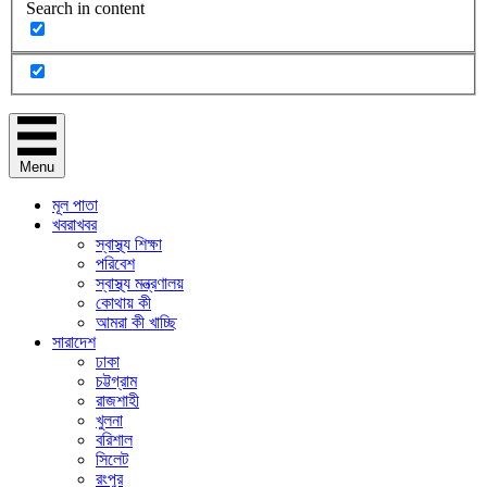
Search in content
Menu
মূল পাতা
খবরাখবর
স্বাস্থ্য শিক্ষা
পরিবেশ
স্বাস্থ্য মন্ত্রণালয়
কোথায় কী
আমরা কী খাচ্ছি
সারাদেশ
ঢাকা
চট্টগ্রাম
রাজশাহী
খুলনা
বরিশাল
সিলেট
রংপুর