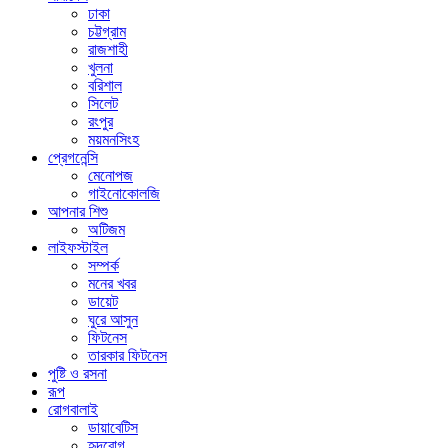
ঢাকা
চট্টগ্রাম
রাজশাহী
খুলনা
বরিশাল
সিলেট
রংপুর
ময়মনসিংহ
প্রেগনেন্সি
মেনোপজ
গাইনোকোলজি
আপনার শিশু
অটিজম
লাইফস্টাইল
সম্পর্ক
মনের খবর
ডায়েট
ঘুরে আসুন
ফিটনেস
তারকার ফিটনেস
পুষ্টি ও রসনা
রূপ
রোগবালাই
ডায়াবেটিস
হৃদরোগ