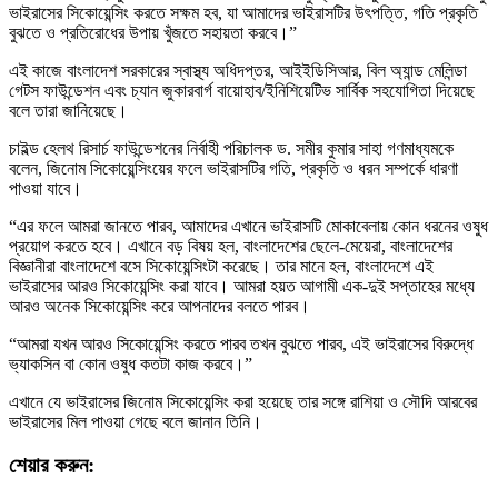
ভাইরাসের সিকোয়েন্সিং করতে সক্ষম হব, যা আমাদের ভাইরাসটির উৎপত্তি, গতি প্রকৃতি
বুঝতে ও প্রতিরোধের উপায় খুঁজতে সহায়তা করবে।”
এই কাজে বাংলাদেশ সরকারের স্বাস্থ্য অধিদপ্তর, আইইডিসিআর, বিল অ্যান্ড মেলিন্ডা
গেটস ফাউন্ডেশন এবং চ্যান জুকারবার্গ বায়োহাব/ইনিশিয়েটিভ সার্বিক সহযোগিতা দিয়েছে
বলে তারা জানিয়েছে।
চাইল্ড হেলথ রিসার্চ ফাউন্ডেশনের নির্বাহী পরিচালক ড. সমীর কুমার সাহা গণমাধ্যমকে
বলেন, জিনোম সিকোয়েন্সিংয়ের ফলে ভাইরাসটির গতি, প্রকৃতি ও ধরন সম্পর্কে ধারণা
পাওয়া যাবে।
“এর ফলে আমরা জানতে পারব, আমাদের এখানে ভাইরাসটি মোকাবেলায় কোন ধরনের ওষুধ
প্রয়োগ করতে হবে। এখানে বড় বিষয় হল, বাংলাদেশের ছেলে-মেয়েরা, বাংলাদেশের
বিজ্ঞানীরা বাংলাদেশে বসে সিকোয়েন্সিংটা করেছে। তার মানে হল, বাংলাদেশে এই
ভাইরাসের আরও সিকোয়েন্সিং করা যাবে। আমরা হয়ত আগামী এক-দুই সপ্তাহের মধ্যে
আরও অনেক সিকোয়েন্সিং করে আপনাদের বলতে পারব।
“আমরা যখন আরও সিকোয়েন্সিং করতে পারব তখন বুঝতে পারব, এই ভাইরাসের বিরুদ্ধে
ভ্যাকসিন বা কোন ওষুধ কতটা কাজ করবে।”
এখানে যে ভাইরাসের জিনোম সিকোয়েন্সিং করা হয়েছে তার সঙ্গে রাশিয়া ও সৌদি আরবের
ভাইরাসের মিল পাওয়া গেছে বলে জানান তিনি।
শেয়ার করুন: