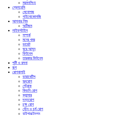
ময়মনসিংহ
প্রেগনেন্সি
মেনোপজ
গাইনোকোলজি
আপনার শিশু
অটিজম
লাইফস্টাইল
সম্পর্ক
মনের খবর
ডায়েট
ঘুরে আসুন
ফিটনেস
তারকার ফিটনেস
পুষ্টি ও রসনা
রূপ
রোগবালাই
ডায়াবেটিস
হৃদরোগ
স্ট্রোক
কিডনি রোগ
ক্যান্সার
দন্তরোগ
চক্ষু রোগ
যৌন ও চর্ম রোগ
হাইপারটেনশন