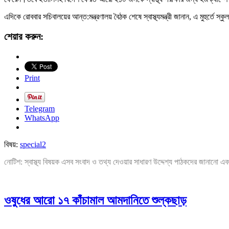
এদিকে রোববার সচিবালয়ের আন্ত:মন্ত্রণালয় বৈঠক শেষে স্বাস্থ্যমন্ত্রী জানান, এ মুহুর্তে
শেয়ার করুন:
Print
Telegram
WhatsApp
বিষয়:
special2
নোটিশ: স্বাস্থ্য বিষয়ক এসব সংবাদ ও তথ্য দেওয়ার সাধারণ উদ্দেশ্য পাঠকদের জানানো এব
ওষুধের আরো ১৭ কাঁচামাল আমদানিতে শুল্কছাড়