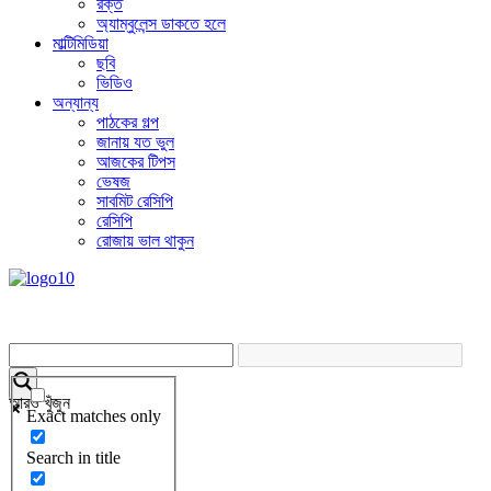
রক্ত
অ্যাম্বুলেন্স ডাকতে হলে
মাল্টিমিডিয়া
ছবি
ভিডিও
অন্যান্য
পাঠকের গল্প
জানায় যত ভুল
আজকের টিপস
ভেষজ
সাবমিট রেসিপি
রেসিপি
রোজায় ভাল থাকুন
আরও খুঁজুন
Exact matches only
Search in title