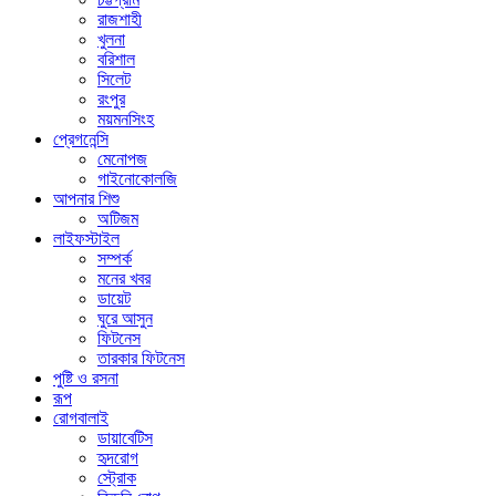
রাজশাহী
খুলনা
বরিশাল
সিলেট
রংপুর
ময়মনসিংহ
প্রেগনেন্সি
মেনোপজ
গাইনোকোলজি
আপনার শিশু
অটিজম
লাইফস্টাইল
সম্পর্ক
মনের খবর
ডায়েট
ঘুরে আসুন
ফিটনেস
তারকার ফিটনেস
পুষ্টি ও রসনা
রূপ
রোগবালাই
ডায়াবেটিস
হৃদরোগ
স্ট্রোক