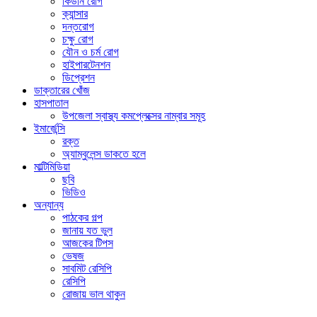
কিডনি রোগ
ক্যান্সার
দন্তরোগ
চক্ষু রোগ
যৌন ও চর্ম রোগ
হাইপারটেনশন
ডিপ্রেশন
ডাক্তারের খোঁজ
হাসপাতাল
উপজেলা স্বাস্থ্য কমপ্লেক্সের নাম্বার সমূহ
ইমার্জেন্সি
রক্ত
অ্যাম্বুলেন্স ডাকতে হলে
মাল্টিমিডিয়া
ছবি
ভিডিও
অন্যান্য
পাঠকের গল্প
জানায় যত ভুল
আজকের টিপস
ভেষজ
সাবমিট রেসিপি
রেসিপি
রোজায় ভাল থাকুন