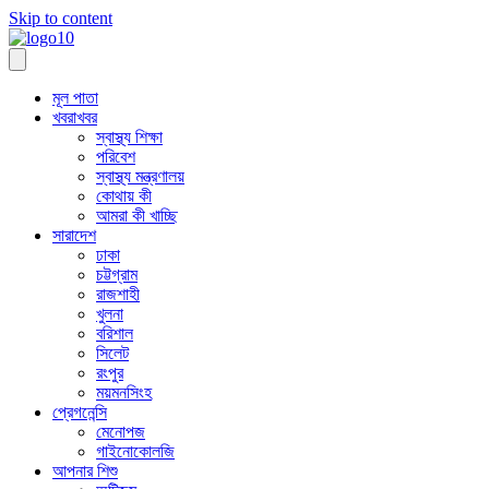
Skip to content
মূল পাতা
খবরাখবর
স্বাস্থ্য শিক্ষা
পরিবেশ
স্বাস্থ্য মন্ত্রণালয়
কোথায় কী
আমরা কী খাচ্ছি
সারাদেশ
ঢাকা
চট্টগ্রাম
রাজশাহী
খুলনা
বরিশাল
সিলেট
রংপুর
ময়মনসিংহ
প্রেগনেন্সি
মেনোপজ
গাইনোকোলজি
আপনার শিশু