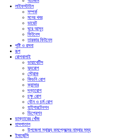
অটিজম
লাইফস্টাইল
সম্পর্ক
মনের খবর
ডায়েট
ঘুরে আসুন
ফিটনেস
তারকার ফিটনেস
পুষ্টি ও রসনা
রূপ
রোগবালাই
ডায়াবেটিস
হৃদরোগ
স্ট্রোক
কিডনি রোগ
ক্যান্সার
দন্তরোগ
চক্ষু রোগ
যৌন ও চর্ম রোগ
হাইপারটেনশন
ডিপ্রেশন
ডাক্তারের খোঁজ
হাসপাতাল
উপজেলা স্বাস্থ্য কমপ্লেক্সের নাম্বার সমূহ
ইমার্জেন্সি