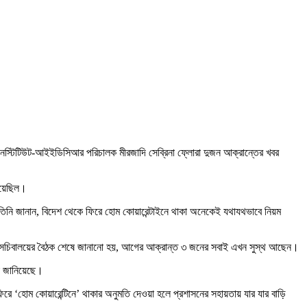
ণা ইনস্টিটিউট-আইইডিসিআর পরিচালক মীরজাদি সেব্রিনা ফ্লোরা দুজন আক্রান্তের খবর
য়েছিল।
িনি জানান, বিদেশ থেকে ফিরে হোম কোয়ারেন্টাইনে থাকা অনেকেই যথাযথভাবে নিয়ম
 সচিবালয়ের বৈঠক শেষে জানানো হয়, আগের আক্রান্ত ৩ জনের সবাই এখন সুস্থ আছেন।
থা জানিয়েছে।
িরে ‘হোম কোয়ারেন্টিনে’ থাকার অনুমতি দেওয়া হলে প্রশাসনের সহায়তায় যার যার বাড়ি