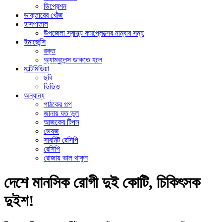
ডিপ্রেশন
ডাক্তারের খোঁজ
হাসপাতাল
উপজেলা স্বাস্থ্য কমপ্লেক্সের নাম্বার সমূহ
ইমার্জেন্সি
রক্ত
অ্যাম্বুলেন্স ডাকতে হলে
মাল্টিমিডিয়া
ছবি
ভিডিও
অন্যান্য
পাঠকের গল্প
জানায় যত ভুল
আজকের টিপস
ভেষজ
সাবমিট রেসিপি
রেসিপি
রোজায় ভাল থাকুন
দেশে মানসিক রোগী দুই কোটি, চিকিৎসক
দুইশ!