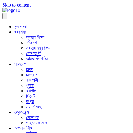
Skip to content
মূল পাতা
খবরাখবর
স্বাস্থ্য শিক্ষা
পরিবেশ
স্বাস্থ্য মন্ত্রণালয়
কোথায় কী
আমরা কী খাচ্ছি
সারাদেশ
ঢাকা
চট্টগ্রাম
রাজশাহী
খুলনা
বরিশাল
সিলেট
রংপুর
ময়মনসিংহ
প্রেগনেন্সি
মেনোপজ
গাইনোকোলজি
আপনার শিশু