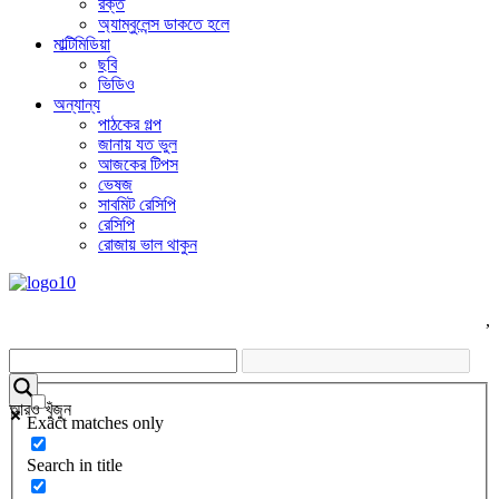
রক্ত
অ্যাম্বুলেন্স ডাকতে হলে
মাল্টিমিডিয়া
ছবি
ভিডিও
অন্যান্য
পাঠকের গল্প
জানায় যত ভুল
আজকের টিপস
ভেষজ
সাবমিট রেসিপি
রেসিপি
রোজায় ভাল থাকুন
,
আরও খুঁজুন
Exact matches only
Search in title