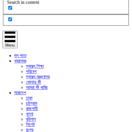
Search in content
Menu
মূল পাতা
খবরাখবর
স্বাস্থ্য শিক্ষা
পরিবেশ
স্বাস্থ্য মন্ত্রণালয়
কোথায় কী
আমরা কী খাচ্ছি
সারাদেশ
ঢাকা
চট্টগ্রাম
রাজশাহী
খুলনা
বরিশাল
সিলেট
রংপুর