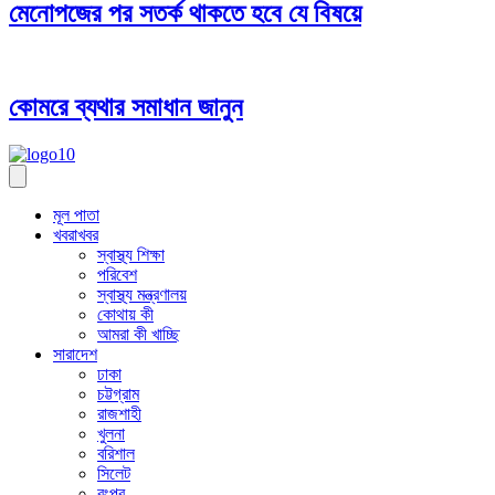
মেনোপজের পর সতর্ক থাকতে হবে যে বিষয়ে
কোমরে ব্যথার সমাধান জানুন
মূল পাতা
খবরাখবর
স্বাস্থ্য শিক্ষা
পরিবেশ
স্বাস্থ্য মন্ত্রণালয়
কোথায় কী
আমরা কী খাচ্ছি
সারাদেশ
ঢাকা
চট্টগ্রাম
রাজশাহী
খুলনা
বরিশাল
সিলেট
রংপুর