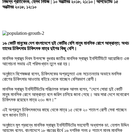
নিজস্ব প্রতিবেদক, হেলথ নিউজ | ১০ অক্টোবর ২০১৮, ২১:১০ | আপডেটেড ১৫
অক্টোবর ২০১৮, ১২:১০
১৬ কোটি মানুষের দেশ বাংলাদেশে দুই কোটির বেশি মানুষ মানসিক রোগে আক্রান্ত; অথচ
তাদের চিকিৎসায় চিকিৎসক মাত্র দুইশর কিছু বেশি।
মানসিক স্বাস্থ্য দিবস উপলক্ষে বুধবার জাতীয় মানসিক স্বাস্থ্য ইনস্টিটিউটে আয়োজিত এক
আলোচনা সভায় এই পরিসংখ্যান তুলে ধরা হয়।
অনুষ্ঠানে বিশেষজ্ঞরা বলেন, চিকিৎসকের অপ্রতুলতা এবং সচেতনতার অভাবে মনসিক
রোগের চিকিৎসার আওতায় বাইরে থেকে যাচ্ছেন বেশিরভাগ রোগী।
মানসিক স্বাস্থ্য ইনস্টিটিউটের পরিচালক ফারুক আলম বলেন, “দেশে সোয়া দুই কোটি
মানুষ মানসিক রোগে আক্রান্ত বলে জরিপ চালিয়ে জানা গেছে। আর সারা দেশে মনোরোগ
চিকিৎসক রয়েছেন মাত্র ২৩০ জন।”
এই অপ্রতুল চিকিৎসকদের কাছে থেকে মাত্র ১৫ থেকে ২০ শতাংশ রোগী সেবা পাচ্ছেন
বলে জানান তিনি।
অনুষ্ঠানে মূল প্রবন্ধে মানসিক স্বাস্থ্য ইনস্টিটিউটের সহযোগী অধ্যাপক ডা. হেলাল উদ্দিন
আহমেদ বলেন, বাংলাদেশে ১৮ বছরের ঊর্ধে ১৬ দশমিক শূন্য ৫ শতাংশ মানুষ মানসিক