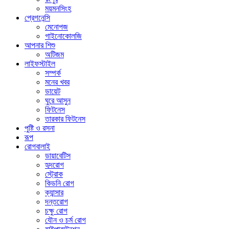
ময়মনসিংহ
প্রেগনেন্সি
মেনোপজ
গাইনোকোলজি
আপনার শিশু
অটিজম
লাইফস্টাইল
সম্পর্ক
মনের খবর
ডায়েট
ঘুরে আসুন
ফিটনেস
তারকার ফিটনেস
পুষ্টি ও রসনা
রূপ
রোগবালাই
ডায়াবেটিস
হৃদরোগ
স্ট্রোক
কিডনি রোগ
ক্যান্সার
দন্তরোগ
চক্ষু রোগ
যৌন ও চর্ম রোগ