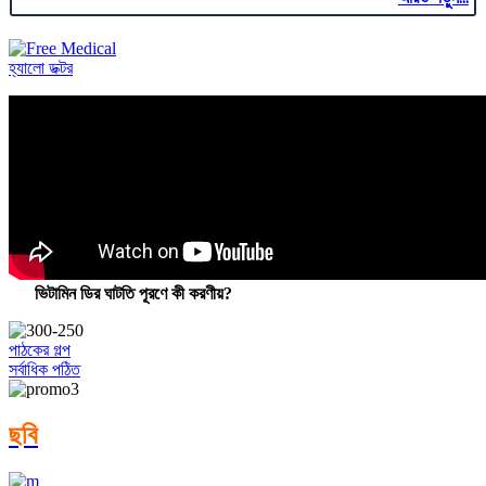
হ্যালো ডক্টর
ভিটামিন ডির ঘাটতি পূরণে কী করণীয়?
পাঠকের গল্প
সর্বাধিক পঠিত
ছবি