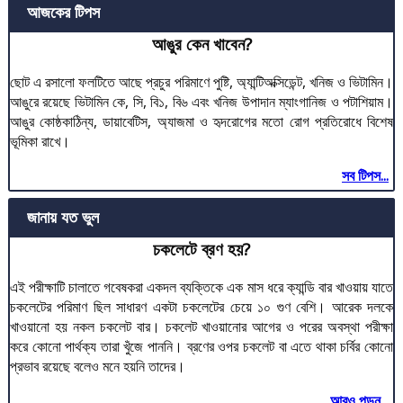
আজকের টিপস
আঙুর কেন খাবেন?
ছোট এ রসালো ফলটিতে আছে প্রচুর পরিমাণে পুষ্টি, অ্যান্টিঅক্সিডেন্ট, খনিজ ও ভিটামিন।
আঙুরে রয়েছে ভিটামিন কে, সি, বি১, বি৬ এবং খনিজ উপাদান ম্যাংগানিজ ও পটাশিয়াম।
আঙুর কোষ্ঠকাঠিন্য, ডায়াবেটিস, অ্যাজমা ও হৃদরোগের মতো রোগ প্রতিরোধে বিশেষ
ভূমিকা রাখে।
সব টিপস...
জানায় যত ভুল
চকলেটে ব্রণ হয়?
এই পরীক্ষাটি চালাতে গবেষকরা একদল ব্যক্তিকে এক মাস ধরে ক্যান্ডি বার খাওয়ায় যাতে
চকলেটের পরিমাণ ছিল সাধারণ একটা চকলেটের চেয়ে ১০ গুণ বেশি। আরেক দলকে
খাওয়ানো হয় নকল চকলেট বার। চকলেট খাওয়ানোর আগের ও পরের অবস্থা পরীক্ষা
করে কোনো পার্থক্য তারা খুঁজে পাননি। ব্রণের ওপর চকলেট বা এতে থাকা চর্বির কোনো
প্রভাব রয়েছে বলেও মনে হয়নি তাদের।
আরও পড়ুন...