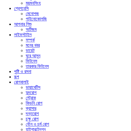
ময়মনসিংহ
প্রেগনেন্সি
মেনোপজ
গাইনোকোলজি
আপনার শিশু
অটিজম
লাইফস্টাইল
সম্পর্ক
মনের খবর
ডায়েট
ঘুরে আসুন
ফিটনেস
তারকার ফিটনেস
পুষ্টি ও রসনা
রূপ
রোগবালাই
ডায়াবেটিস
হৃদরোগ
স্ট্রোক
কিডনি রোগ
ক্যান্সার
দন্তরোগ
চক্ষু রোগ
যৌন ও চর্ম রোগ
হাইপারটেনশন