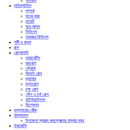
অটিজম
লাইফস্টাইল
সম্পর্ক
মনের খবর
ডায়েট
ঘুরে আসুন
ফিটনেস
তারকার ফিটনেস
পুষ্টি ও রসনা
রূপ
রোগবালাই
ডায়াবেটিস
হৃদরোগ
স্ট্রোক
কিডনি রোগ
ক্যান্সার
দন্তরোগ
চক্ষু রোগ
যৌন ও চর্ম রোগ
হাইপারটেনশন
ডিপ্রেশন
ডাক্তারের খোঁজ
হাসপাতাল
উপজেলা স্বাস্থ্য কমপ্লেক্সের নাম্বার সমূহ
ইমার্জেন্সি