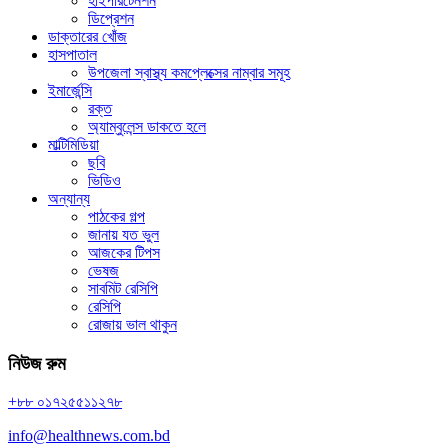
হাইপারটেনশন
ডিপ্রেশন
ডাক্তারের খোঁজ
হাসপাতাল
উপজেলা স্বাস্থ্য কমপ্লেক্সের নাম্বার সমূহ
ইমার্জেন্সি
রক্ত
অ্যাম্বুলেন্স ডাকতে হলে
মাল্টিমিডিয়া
ছবি
ভিডিও
অন্যান্য
পাঠকের গল্প
জানায় যত ভুল
আজকের টিপস
ভেষজ
সাবমিট রেসিপি
রেসিপি
রোজায় ভাল থাকুন
নিউজ রুম
+৮৮ ০১৭২৫৫১১২৭৮
info@healthnews.com.bd