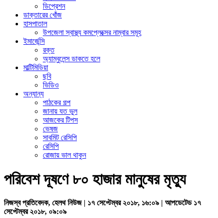
ডিপ্রেশন
ডাক্তারের খোঁজ
হাসপাতাল
উপজেলা স্বাস্থ্য কমপ্লেক্সের নাম্বার সমূহ
ইমার্জেন্সি
রক্ত
অ্যাম্বুলেন্স ডাকতে হলে
মাল্টিমিডিয়া
ছবি
ভিডিও
অন্যান্য
পাঠকের গল্প
জানায় যত ভুল
আজকের টিপস
ভেষজ
সাবমিট রেসিপি
রেসিপি
রোজায় ভাল থাকুন
পরিবেশ দূষণে ৮০ হাজার মানুষের মৃত্যু
নিজস্ব প্রতিবেদক, হেলথ নিউজ | ১৭ সেপ্টেম্বর ২০১৮, ১৬:০৯ | আপডেটেড ১৭
সেপ্টেম্বর ২০১৮, ০৯:০৯