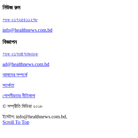
নিউজ রুম
+৮৮ ০১৭২৫৫১১২৭৮
info@healthnews.com.bd
বিজ্ঞাপন
+৮৮ ০১৭৩৪৭৩৯৩০৮
ad@healthnews.com.bd
আমাদের সম্পর্কে
সতর্কতা
গোপনীয়তার নীতিমালা
© সম্প্রীতি মিডিয়া ২০১৮
ইমেইল:
info@healthnews.com.bd,
ফোন: +৮৮ ০১৭৩৪৭৩৯৩০৮।
Scroll To Top