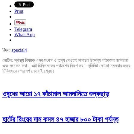
Print
Telegram
WhatsApp
বিষয়:
special4
নোটিশ: স্বাস্থ্য বিষয়ক এসব সংবাদ ও তথ্য দেওয়ার সাধারণ উদ্দেশ্য পাঠকদের জানানো
এবং সচেতন করা। এটা চিকিৎসকের পরামর্শের বিকল্প নয়। সুনির্দিষ্ট কোনো সমস্যার জন্য
চিকিৎসকের পরামর্শ নেওয়াই শ্রেয়।
ওষুধের আরো ১৭ কাঁচামাল আমদানিতে শুল্কছাড়
হার্টের রিংয়ের দাম কমল ৪৭ হাজার ৮০০ টাকা পর্যন্ত