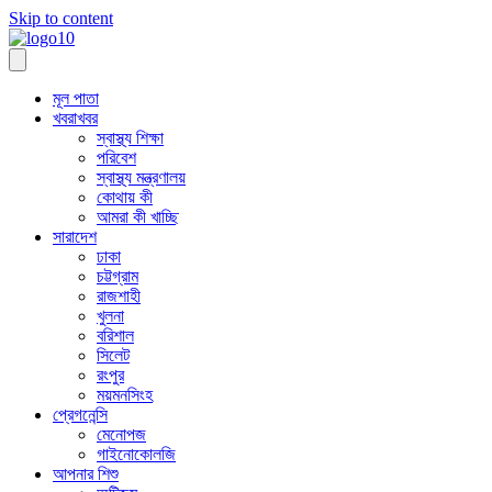
Skip to content
মূল পাতা
খবরাখবর
স্বাস্থ্য শিক্ষা
পরিবেশ
স্বাস্থ্য মন্ত্রণালয়
কোথায় কী
আমরা কী খাচ্ছি
সারাদেশ
ঢাকা
চট্টগ্রাম
রাজশাহী
খুলনা
বরিশাল
সিলেট
রংপুর
ময়মনসিংহ
প্রেগনেন্সি
মেনোপজ
গাইনোকোলজি
আপনার শিশু