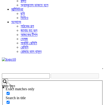
রক্ত
অ্যাম্বুলেন্স ডাকতে হলে
মাল্টিমিডিয়া
ছবি
ভিডিও
অন্যান্য
পাঠকের গল্প
জানায় যত ভুল
আজকের টিপস
ভেষজ
সাবমিট রেসিপি
রেসিপি
রোজায় ভাল থাকুন
,
আরও খুঁজুন
Exact matches only
Search in title