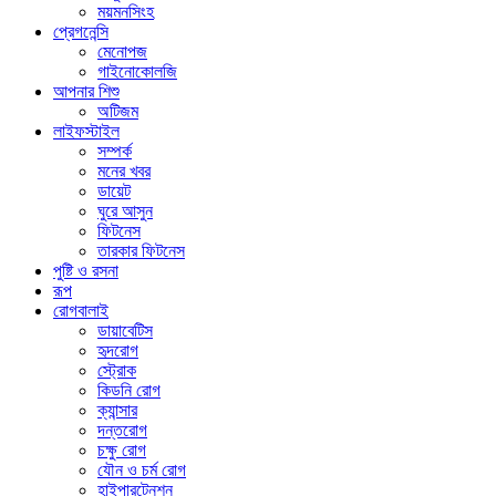
ময়মনসিংহ
প্রেগনেন্সি
মেনোপজ
গাইনোকোলজি
আপনার শিশু
অটিজম
লাইফস্টাইল
সম্পর্ক
মনের খবর
ডায়েট
ঘুরে আসুন
ফিটনেস
তারকার ফিটনেস
পুষ্টি ও রসনা
রূপ
রোগবালাই
ডায়াবেটিস
হৃদরোগ
স্ট্রোক
কিডনি রোগ
ক্যান্সার
দন্তরোগ
চক্ষু রোগ
যৌন ও চর্ম রোগ
হাইপারটেনশন