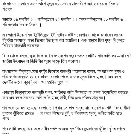
বাংলাদেশে যেখানে ২৮ শতাংশ মৃত্যু হয় সেখানে মালদ্বীপে এই হার ১১ দশমিক ৫
শতাংশ।
ভারতে ২৬ দশমিক ৫। পাকিস্তানে ২২ দশমিক ২। আফগানিস্তানে ২০ দশমিক ৬।
শ্রীলঙ্কায় ১৩ দশমিক ৭।
এর আগে ইকোনমিক ইন্টেলিজেন্স ইউনিটের একটি গবেষণায় ঢাকাকে বসবাসের জন্যে
দ্বিতীয় অযোগ্য শহর হিসেবে উল্লেখ করা হয়েছিল। এক নম্বরে ছিল যুদ্ধ-বিধ্বস্ত
সিরিয়ার রাজধানী দামেস্ক।
বিশ্বব্যাংক বলছে, দূষণের কারণে বাংলাদেশের বছরে ৬৫০ কোটি ডলার ক্ষতি হয় – যা মোট
জাতীয় উৎপাদন বা জিডিপির প্রায় সাড়ে তিন শতাংশ।
বাংলাদেশে বিশ্বব্যাংকের কান্ট্রি ডিরেক্টর রাজশ্রী পারালকার বলেন, “নগরাঞ্চলে দূষণ ও
পরিবেশের অবনতি হওয়ার কারণে বাংলাদেশকে অনেক মূল্য দিতে হচ্ছে। এর ফলে
দেশটির ভালো প্রবৃদ্ধিও এখন হুমকির মুখে।”
এজন্যে বিশ্বব্যাংক জলাভূমি দখল, ক্ষতিকর বর্জ্য ঠিকমতো না ফেলা ইত্যাদিকে করেছে।
আর এর ফলে সবচেয়ে বেশি ক্ষতি হচ্ছে নারী, শিশু এবং দরিদ্র মানুষের।
প্রতিবেদনে বলা হয়েছে, বাংলাদেশে প্রায় ১০ লাখ মানুষ, যাদের বেশিরভাগই দরিদ্র, সীসা
দূষণের ঝুঁকিতে রয়েছে। এর ফলে শিশুদের বুদ্ধির বিকাশসহ স্নায়ু-জনিত ক্ষতি হতে
পারে।
গবেষণাটি বলছে, এর ফলে নারীর গর্ভপাত এবং মৃত শিশুর জন্মদানের ঝুঁকিও বৃদ্ধি পেতে