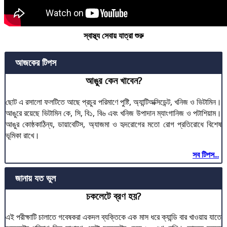
স্বাস্থ্য সেবায় যাত্রা শুরু
আজকের টিপস
আঙুর কেন খাবেন?
ছোট এ রসালো ফলটিতে আছে প্রচুর পরিমাণে পুষ্টি, অ্যান্টিঅক্সিডেন্ট, খনিজ ও ভিটামিন।
আঙুরে রয়েছে ভিটামিন কে, সি, বি১, বি৬ এবং খনিজ উপাদান ম্যাংগানিজ ও পটাশিয়াম।
আঙুর কোষ্ঠকাঠিন্য, ডায়াবেটিস, অ্যাজমা ও হৃদরোগের মতো রোগ প্রতিরোধে বিশেষ
ভূমিকা রাখে।
সব টিপস...
জানায় যত ভুল
চকলেটে ব্রণ হয়?
এই পরীক্ষাটি চালাতে গবেষকরা একদল ব্যক্তিকে এক মাস ধরে ক্যান্ডি বার খাওয়ায় যাতে