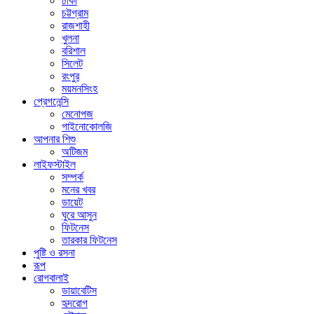
ঢাকা
চট্টগ্রাম
রাজশাহী
খুলনা
বরিশাল
সিলেট
রংপুর
ময়মনসিংহ
প্রেগনেন্সি
মেনোপজ
গাইনোকোলজি
আপনার শিশু
অটিজম
লাইফস্টাইল
সম্পর্ক
মনের খবর
ডায়েট
ঘুরে আসুন
ফিটনেস
তারকার ফিটনেস
পুষ্টি ও রসনা
রূপ
রোগবালাই
ডায়াবেটিস
হৃদরোগ