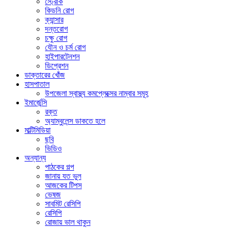
স্ট্রোক
কিডনি রোগ
ক্যান্সার
দন্তরোগ
চক্ষু রোগ
যৌন ও চর্ম রোগ
হাইপারটেনশন
ডিপ্রেশন
ডাক্তারের খোঁজ
হাসপাতাল
উপজেলা স্বাস্থ্য কমপ্লেক্সের নাম্বার সমূহ
ইমার্জেন্সি
রক্ত
অ্যাম্বুলেন্স ডাকতে হলে
মাল্টিমিডিয়া
ছবি
ভিডিও
অন্যান্য
পাঠকের গল্প
জানায় যত ভুল
আজকের টিপস
ভেষজ
সাবমিট রেসিপি
রেসিপি
রোজায় ভাল থাকুন