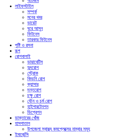
অটিজম
লাইফস্টাইল
সম্পর্ক
মনের খবর
ডায়েট
ঘুরে আসুন
ফিটনেস
তারকার ফিটনেস
পুষ্টি ও রসনা
রূপ
রোগবালাই
ডায়াবেটিস
হৃদরোগ
স্ট্রোক
কিডনি রোগ
ক্যান্সার
দন্তরোগ
চক্ষু রোগ
যৌন ও চর্ম রোগ
হাইপারটেনশন
ডিপ্রেশন
ডাক্তারের খোঁজ
হাসপাতাল
উপজেলা স্বাস্থ্য কমপ্লেক্সের নাম্বার সমূহ
ইমার্জেন্সি