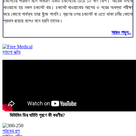
চকলেটের পরিমাণ ছিল সাধারণ একটা চকলেটের চেয়ে ১০ গুণ বেশি। আরেক দলকে
খাওয়ানো হয় নকল চকলেট বার। চকলেট খাওয়ানোর আগের ও পরের অবস্থা পরীক্ষা
করে কোনো পার্থক্য তারা খুঁজে পাননি। ব্রণের ওপর চকলেট বা এতে থাকা চর্বির কোনো
প্রভাব রয়েছে বলেও মনে হয়নি তাদের।
আরও পড়ুন...
হ্যালো ডক্টর
ভিটামিন ডির ঘাটতি পূরণে কী করণীয়?
পাঠকের গল্প