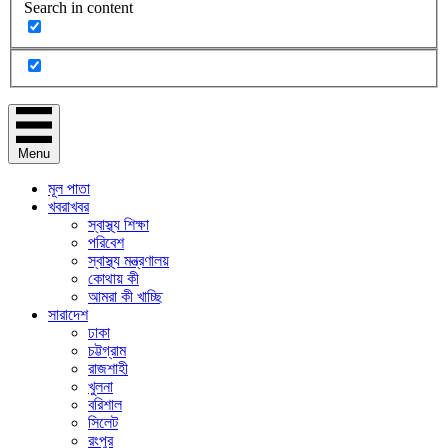
Search in content
Menu
মূল পাতা
খবরাখবর
স্বাস্থ্য শিক্ষা
পরিবেশ
স্বাস্থ্য মন্ত্রণালয়
কোথায় কী
আমরা কী খাচ্ছি
সারাদেশ
ঢাকা
চট্টগ্রাম
রাজশাহী
খুলনা
বরিশাল
সিলেট
রংপুর