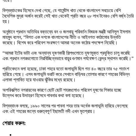
পারে।
বিশ্বব্যাংকের হিসেবে দেখা গেছে, যে গার্মেন্টস খাত থেকে বাংলাদেশ সবচেয়ে বেশি
বৈদেশিক মুদ্রা অর্জন করেই সেই খাত থেকেই প্রতি বছর ২৮ লাখ টনেরও বেশি বর্জ্য তৈরি
হয়।
অনুষ্ঠানে প্রধান অতিথির বক্তব্যে বন ও জলবায়ু পরিবর্তন বিষয়ক মন্ত্রী আনিসুল ইসলাম
মাহমুদ বলেন, “বিগত এক দশকে বাংলাদেশের নীতি ও আইনগত কাঠামোর উন্নতি
করেছে। বিশেষ করে পরিবেশ সংরক্ষণে আমরা অনেক কঠোর পদক্ষেপ নিয়েছি।
“আমরা ইটের ভাটা এবং অন্যান্য দূষণকারী শিল্পগুলোতে দূষণমুক্ত প্রযুক্তি চালু করেছি
এবং প্রধান নগরগুলোতে নিরবিচ্ছিন্নভাবে বায়ুর গুণমান পর্যবেক্ষণ কেন্দ্র স্থাপন করেছি।”
প্রতিবেদনে বলা হয়েছে, ঢাকা শহরে যতো জলাভূমি ছিল গত ৪০ বছরে তার ৭৫ শতাংশ
হারিয়ে গেছে। এসব জলাভূমি ভরাট করে সেখানে বাড়িঘর তোলার কারণে শহরের বিভিন্ন
এলাকা প্লাবিত হয়ে যাওয়ার ঝুঁকির মধ্যে রয়েছে।
অপরিকল্পিত নগরায়নের কারণে ছোট ছোট শহরগুলোও পরিবেশ দূষণের শিকার হচ্ছে
উল্লেখ করে উদাহরণ হিসেবে পাবনার কথা বলা হয়েছে।
বিশ্বব্যাংক বলছে, ১৯৯০ সালের পর পাবনা শহর তার অর্ধেক জলাভূমি হারিয়ে ফেলেছে
এবং এই শহরের জন্যে গুরুত্বপূর্ণ ইছামতী নদী এখন মৃতপ্রায়।
শেয়ার করুন: