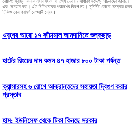
নোটিশ: স্বাস্থ্য বিষয়ক এসব সংবাদ ও তথ্য দেওয়ার সাধারণ উদ্দেশ্য পাঠকদের জানানো
এবং সচেতন করা। এটা চিকিৎসকের পরামর্শের বিকল্প নয়। সুনির্দিষ্ট কোনো সমস্যার জন্য
চিকিৎসকের পরামর্শ নেওয়াই শ্রেয়।
ওষুধের আরো ১৭ কাঁচামাল আমদানিতে শুল্কছাড়
হার্টের রিংয়ের দাম কমল ৪৭ হাজার ৮০০ টাকা পর্যন্ত
ক্যান্সারসহ ৬ রোগে আক্রান্তদের সহায়তা দ্বিগুণ করার
প্রস্তাব
হাম: ইউনিসেফ থেকে টিকা কিনছে সরকার