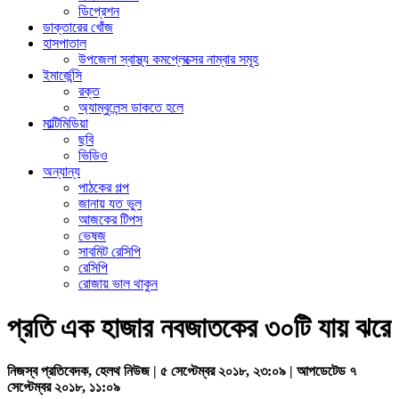
ডিপ্রেশন
ডাক্তারের খোঁজ
হাসপাতাল
উপজেলা স্বাস্থ্য কমপ্লেক্সের নাম্বার সমূহ
ইমার্জেন্সি
রক্ত
অ্যাম্বুলেন্স ডাকতে হলে
মাল্টিমিডিয়া
ছবি
ভিডিও
অন্যান্য
পাঠকের গল্প
জানায় যত ভুল
আজকের টিপস
ভেষজ
সাবমিট রেসিপি
রেসিপি
রোজায় ভাল থাকুন
প্রতি এক হাজার নবজাতকের ৩০টি যায় ঝরে
নিজস্ব প্রতিবেদক, হেলথ নিউজ | ৫ সেপ্টেম্বর ২০১৮, ২৩:০৯ | আপডেটেড ৭
সেপ্টেম্বর ২০১৮, ১১:০৯