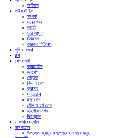
অটিজম
লাইফস্টাইল
সম্পর্ক
মনের খবর
ডায়েট
ঘুরে আসুন
ফিটনেস
তারকার ফিটনেস
পুষ্টি ও রসনা
রূপ
রোগবালাই
ডায়াবেটিস
হৃদরোগ
স্ট্রোক
কিডনি রোগ
ক্যান্সার
দন্তরোগ
চক্ষু রোগ
যৌন ও চর্ম রোগ
হাইপারটেনশন
ডিপ্রেশন
ডাক্তারের খোঁজ
হাসপাতাল
উপজেলা স্বাস্থ্য কমপ্লেক্সের নাম্বার সমূহ