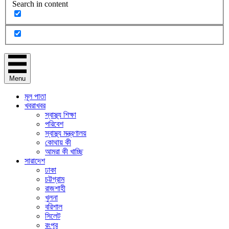
Search in content
Menu
মূল পাতা
খবরাখবর
স্বাস্থ্য শিক্ষা
পরিবেশ
স্বাস্থ্য মন্ত্রণালয়
কোথায় কী
আমরা কী খাচ্ছি
সারাদেশ
ঢাকা
চট্টগ্রাম
রাজশাহী
খুলনা
বরিশাল
সিলেট
রংপুর