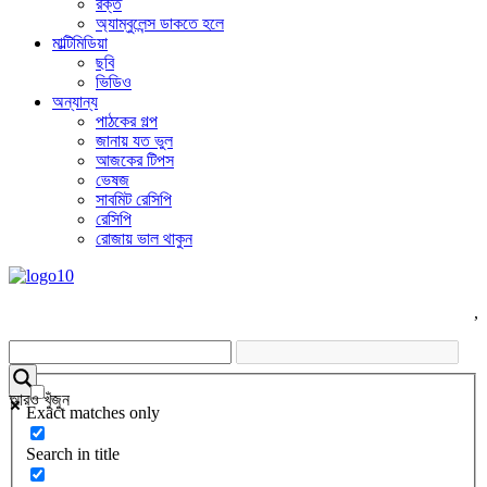
রক্ত
অ্যাম্বুলেন্স ডাকতে হলে
মাল্টিমিডিয়া
ছবি
ভিডিও
অন্যান্য
পাঠকের গল্প
জানায় যত ভুল
আজকের টিপস
ভেষজ
সাবমিট রেসিপি
রেসিপি
রোজায় ভাল থাকুন
,
আরও খুঁজুন
Exact matches only
Search in title