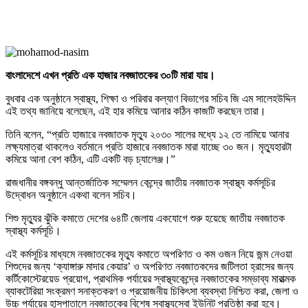
বাংলাদেশে এখন প্রতি এক হাজার নবজাতকের ৩০টি মারা যায়।
বুধবার এক অনুষ্ঠানে স্বাস্থ্য, শিক্ষা ও পরিবার কল্যাণ বিভাগের সচিব জি এম সালেহউদ্দিন
এই তথ্য জানিয়ে বলেছেন, এই হার কমিয়ে আনার কঠিন কাজটি করছেন তারা।
তিনি বলেন, “প্রতি হাজারে নবজাতক মৃত্যু ২০৩০ সালের মধ্যে ১২ তে নামিয়ে আনার
লক্ষ্যমাত্রা থাকলেও বর্তমানে প্রতি হাজারে নবজাতক মারা যাচ্ছে ৩০ জন। মৃত্যুহারটা
কমিয়ে আনা বেশ কঠিন, এটি একটি বড় চ্যালেঞ্জ।”
রাজধানীর বঙ্গবন্ধু আন্তর্জাতিক সম্মেলন কেন্দ্রে জাতীয় নবজাতক স্বাস্থ্য কর্মসূচির
উদ্বোধন অনুষ্ঠানে একথা বলেন সচিব।
শিশু মৃত্যুর ঝুঁকি কমাতে দেশের ৬৪টি জেলায় একযোগে শুরু হয়েছে জাতীয় নবজাতক
স্বাস্থ্য কর্মসূচি।
এই কর্মসূচির মাধ্যমে নবজাতকের মৃত্যু কমাতে অপরিণত ও কম ওজন নিয়ে জন্ম নেওয়া
শিশুদের জন্য ‘ক্যাঙ্গারু মাদার কেয়ার’ ও অপরিণত নবজাতকদের জটিলতা হ্রাসের জন্য
কর্টিকোস্টেরয়েড প্রয়োগ, প্রাথমিক পর্যায়ের স্বাস্থ্যকেন্দ্রে নবজাতকের সম্ভাব্য মারাত্মক
ব্যাকটেরিয়া সংক্রমণ সনাক্তকরণ ও প্রয়োজনীয় চিকিৎসা ব্যবস্থা নিশ্চিত করা, জেলা ও
উচ্চ পর্যায়ের হাসপাতালে নবজাতকের বিশেষ স্বাস্থ্যসেবা ইউনিট প্রতিষ্ঠা করা হবে।