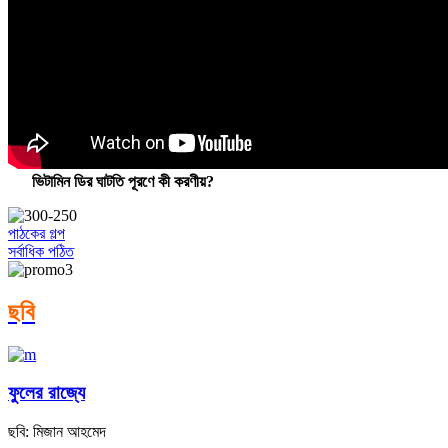
ভিটামিন ডির ঘাটতি পূরণে কী করণীয়?
পাঠকের গল্প
সর্বাধিক পঠিত
ছবি
ফুলের রাজ্যে
ছবি: মিজান আহমেদ