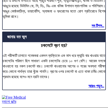
ছোট এ রসালো ফলটিতে আছে প্রচুর পরিমাণে পুষ্টি, অ্যান্টিঅক্সিডেন্ট, খনিজ ও ভিটামিন।
আঙুরে রয়েছে ভিটামিন কে, সি, বি১, বি৬ এবং খনিজ উপাদান ম্যাংগানিজ ও পটাশিয়াম।
আঙুর কোষ্ঠকাঠিন্য, ডায়াবেটিস, অ্যাজমা ও হৃদরোগের মতো রোগ প্রতিরোধে বিশেষ
ভূমিকা রাখে।
সব টিপস...
জানায় যত ভুল
চকলেটে ব্রণ হয়?
এই পরীক্ষাটি চালাতে গবেষকরা একদল ব্যক্তিকে এক মাস ধরে ক্যান্ডি বার খাওয়ায় যাতে
চকলেটের পরিমাণ ছিল সাধারণ একটা চকলেটের চেয়ে ১০ গুণ বেশি। আরেক দলকে
খাওয়ানো হয় নকল চকলেট বার। চকলেট খাওয়ানোর আগের ও পরের অবস্থা পরীক্ষা
করে কোনো পার্থক্য তারা খুঁজে পাননি। ব্রণের ওপর চকলেট বা এতে থাকা চর্বির কোনো
প্রভাব রয়েছে বলেও মনে হয়নি তাদের।
আরও পড়ুন...
হ্যালো ডক্টর