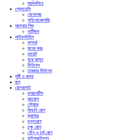
ময়মনসিংহ
প্রেগনেন্সি
মেনোপজ
গাইনোকোলজি
আপনার শিশু
অটিজম
লাইফস্টাইল
সম্পর্ক
মনের খবর
ডায়েট
ঘুরে আসুন
ফিটনেস
তারকার ফিটনেস
পুষ্টি ও রসনা
রূপ
রোগবালাই
ডায়াবেটিস
হৃদরোগ
স্ট্রোক
কিডনি রোগ
ক্যান্সার
দন্তরোগ
চক্ষু রোগ
যৌন ও চর্ম রোগ
হাইপারটেনশন