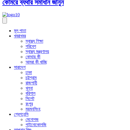
কোমরে ব্যথার সমাধান জানুন
মূল পাতা
খবরাখবর
স্বাস্থ্য শিক্ষা
পরিবেশ
স্বাস্থ্য মন্ত্রণালয়
কোথায় কী
আমরা কী খাচ্ছি
সারাদেশ
ঢাকা
চট্টগ্রাম
রাজশাহী
খুলনা
বরিশাল
সিলেট
রংপুর
ময়মনসিংহ
প্রেগনেন্সি
মেনোপজ
গাইনোকোলজি
আপনার শিশু