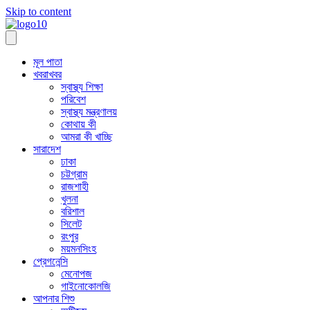
Skip to content
মূল পাতা
খবরাখবর
স্বাস্থ্য শিক্ষা
পরিবেশ
স্বাস্থ্য মন্ত্রণালয়
কোথায় কী
আমরা কী খাচ্ছি
সারাদেশ
ঢাকা
চট্টগ্রাম
রাজশাহী
খুলনা
বরিশাল
সিলেট
রংপুর
ময়মনসিংহ
প্রেগনেন্সি
মেনোপজ
গাইনোকোলজি
আপনার শিশু