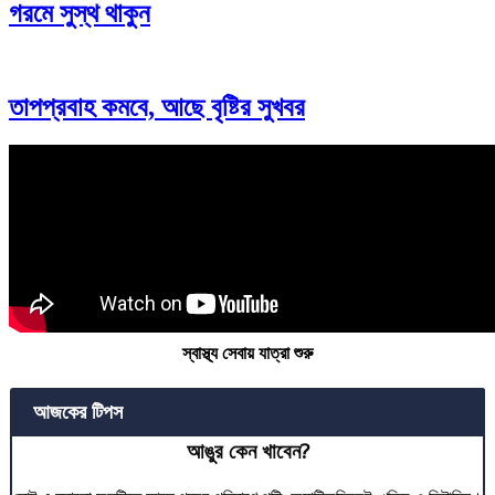
গরমে সুস্থ থাকুন
তাপপ্রবাহ কমবে, আছে বৃষ্টির সুখবর
স্বাস্থ্য সেবায় যাত্রা শুরু
আজকের টিপস
আঙুর কেন খাবেন?