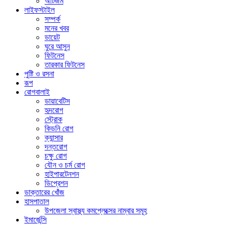
অটিজম
লাইফস্টাইল
সম্পর্ক
মনের খবর
ডায়েট
ঘুরে আসুন
ফিটনেস
তারকার ফিটনেস
পুষ্টি ও রসনা
রূপ
রোগবালাই
ডায়াবেটিস
হৃদরোগ
স্ট্রোক
কিডনি রোগ
ক্যান্সার
দন্তরোগ
চক্ষু রোগ
যৌন ও চর্ম রোগ
হাইপারটেনশন
ডিপ্রেশন
ডাক্তারের খোঁজ
হাসপাতাল
উপজেলা স্বাস্থ্য কমপ্লেক্সের নাম্বার সমূহ
ইমার্জেন্সি