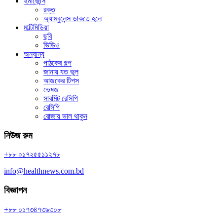
ইমার্জেন্সি
রক্ত
অ্যাম্বুলেন্স ডাকতে হলে
মাল্টিমিডিয়া
ছবি
ভিডিও
অন্যান্য
পাঠকের গল্প
জানায় যত ভুল
আজকের টিপস
ভেষজ
সাবমিট রেসিপি
রেসিপি
রোজায় ভাল থাকুন
নিউজ রুম
+৮৮ ০১৭২৫৫১১২৭৮
info@healthnews.com.bd
বিজ্ঞাপন
+৮৮ ০১৭৩৪৭৩৯৩০৮