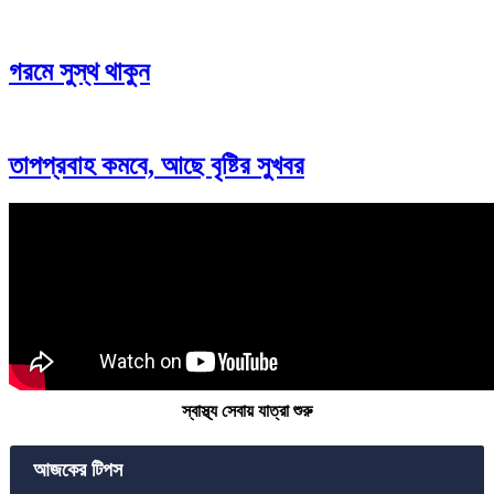
গরমে সুস্থ থাকুন
তাপপ্রবাহ কমবে, আছে বৃষ্টির সুখবর
স্বাস্থ্য সেবায় যাত্রা শুরু
আজকের টিপস