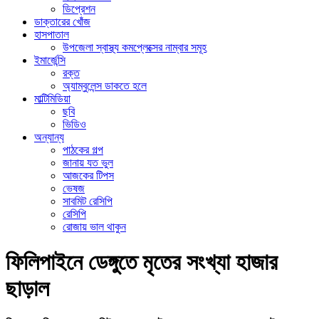
ডিপ্রেশন
ডাক্তারের খোঁজ
হাসপাতাল
উপজেলা স্বাস্থ্য কমপ্লেক্সের নাম্বার সমূহ
ইমার্জেন্সি
রক্ত
অ্যাম্বুলেন্স ডাকতে হলে
মাল্টিমিডিয়া
ছবি
ভিডিও
অন্যান্য
পাঠকের গল্প
জানায় যত ভুল
আজকের টিপস
ভেষজ
সাবমিট রেসিপি
রেসিপি
রোজায় ভাল থাকুন
ফিলিপাইনে ডেঙ্গুতে মৃতের সংখ্যা হাজার
ছাড়াল