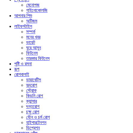
মেনোপজ
গাইনোকোলজি
আপনার শিশু
অটিজম
লাইফস্টাইল
সম্পর্ক
মনের খবর
ডায়েট
ঘুরে আসুন
ফিটনেস
তারকার ফিটনেস
পুষ্টি ও রসনা
রূপ
রোগবালাই
ডায়াবেটিস
হৃদরোগ
স্ট্রোক
কিডনি রোগ
ক্যান্সার
দন্তরোগ
চক্ষু রোগ
যৌন ও চর্ম রোগ
হাইপারটেনশন
ডিপ্রেশন