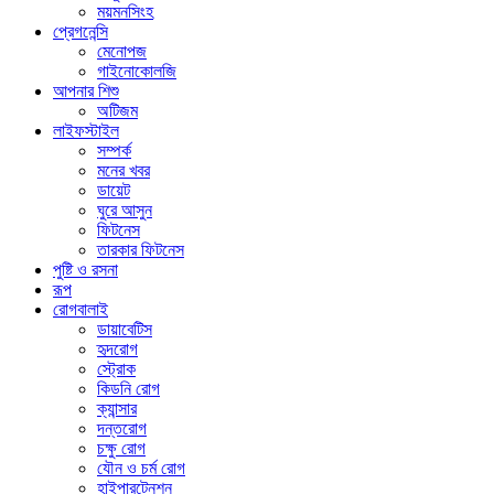
ময়মনসিংহ
প্রেগনেন্সি
মেনোপজ
গাইনোকোলজি
আপনার শিশু
অটিজম
লাইফস্টাইল
সম্পর্ক
মনের খবর
ডায়েট
ঘুরে আসুন
ফিটনেস
তারকার ফিটনেস
পুষ্টি ও রসনা
রূপ
রোগবালাই
ডায়াবেটিস
হৃদরোগ
স্ট্রোক
কিডনি রোগ
ক্যান্সার
দন্তরোগ
চক্ষু রোগ
যৌন ও চর্ম রোগ
হাইপারটেনশন