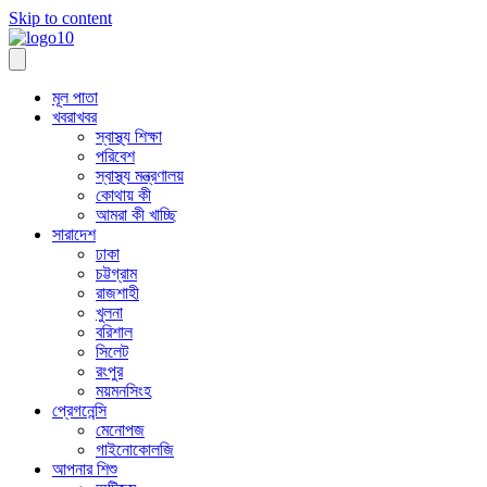
Skip to content
মূল পাতা
খবরাখবর
স্বাস্থ্য শিক্ষা
পরিবেশ
স্বাস্থ্য মন্ত্রণালয়
কোথায় কী
আমরা কী খাচ্ছি
সারাদেশ
ঢাকা
চট্টগ্রাম
রাজশাহী
খুলনা
বরিশাল
সিলেট
রংপুর
ময়মনসিংহ
প্রেগনেন্সি
মেনোপজ
গাইনোকোলজি
আপনার শিশু