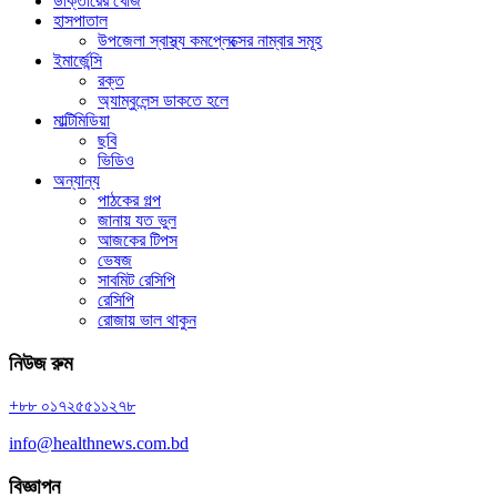
ডাক্তারের খোঁজ
হাসপাতাল
উপজেলা স্বাস্থ্য কমপ্লেক্সের নাম্বার সমূহ
ইমার্জেন্সি
রক্ত
অ্যাম্বুলেন্স ডাকতে হলে
মাল্টিমিডিয়া
ছবি
ভিডিও
অন্যান্য
পাঠকের গল্প
জানায় যত ভুল
আজকের টিপস
ভেষজ
সাবমিট রেসিপি
রেসিপি
রোজায় ভাল থাকুন
নিউজ রুম
+৮৮ ০১৭২৫৫১১২৭৮
info@healthnews.com.bd
বিজ্ঞাপন