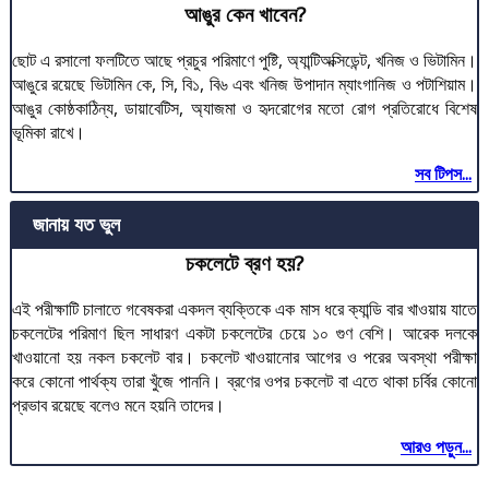
আঙুর কেন খাবেন?
ছোট এ রসালো ফলটিতে আছে প্রচুর পরিমাণে পুষ্টি, অ্যান্টিঅক্সিডেন্ট, খনিজ ও ভিটামিন।
আঙুরে রয়েছে ভিটামিন কে, সি, বি১, বি৬ এবং খনিজ উপাদান ম্যাংগানিজ ও পটাশিয়াম।
আঙুর কোষ্ঠকাঠিন্য, ডায়াবেটিস, অ্যাজমা ও হৃদরোগের মতো রোগ প্রতিরোধে বিশেষ
ভূমিকা রাখে।
সব টিপস...
জানায় যত ভুল
চকলেটে ব্রণ হয়?
এই পরীক্ষাটি চালাতে গবেষকরা একদল ব্যক্তিকে এক মাস ধরে ক্যান্ডি বার খাওয়ায় যাতে
চকলেটের পরিমাণ ছিল সাধারণ একটা চকলেটের চেয়ে ১০ গুণ বেশি। আরেক দলকে
খাওয়ানো হয় নকল চকলেট বার। চকলেট খাওয়ানোর আগের ও পরের অবস্থা পরীক্ষা
করে কোনো পার্থক্য তারা খুঁজে পাননি। ব্রণের ওপর চকলেট বা এতে থাকা চর্বির কোনো
প্রভাব রয়েছে বলেও মনে হয়নি তাদের।
আরও পড়ুন...