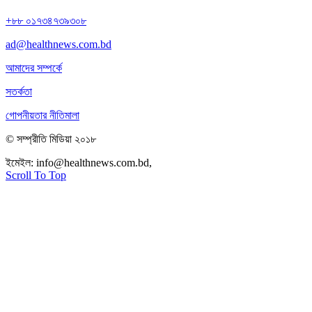
+৮৮ ০১৭৩৪৭৩৯৩০৮
ad@healthnews.com.bd
আমাদের সম্পর্কে
সতর্কতা
গোপনীয়তার নীতিমালা
© সম্প্রীতি মিডিয়া ২০১৮
ইমেইল:
info@healthnews.com.bd,
ফোন: +৮৮ ০১৭৩৪৭৩৯৩০৮।
Scroll To Top