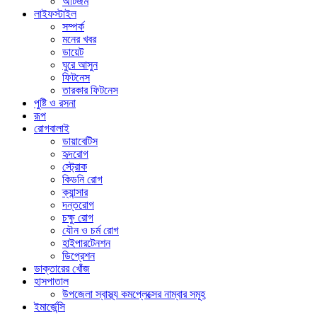
অটিজম
লাইফস্টাইল
সম্পর্ক
মনের খবর
ডায়েট
ঘুরে আসুন
ফিটনেস
তারকার ফিটনেস
পুষ্টি ও রসনা
রূপ
রোগবালাই
ডায়াবেটিস
হৃদরোগ
স্ট্রোক
কিডনি রোগ
ক্যান্সার
দন্তরোগ
চক্ষু রোগ
যৌন ও চর্ম রোগ
হাইপারটেনশন
ডিপ্রেশন
ডাক্তারের খোঁজ
হাসপাতাল
উপজেলা স্বাস্থ্য কমপ্লেক্সের নাম্বার সমূহ
ইমার্জেন্সি