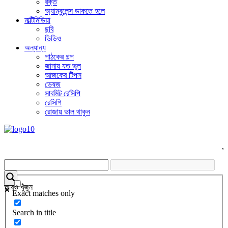
রক্ত
অ্যাম্বুলেন্স ডাকতে হলে
মাল্টিমিডিয়া
ছবি
ভিডিও
অন্যান্য
পাঠকের গল্প
জানায় যত ভুল
আজকের টিপস
ভেষজ
সাবমিট রেসিপি
রেসিপি
রোজায় ভাল থাকুন
,
আরও খুঁজুন
Exact matches only
Search in title