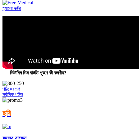
হ্যালো ডক্টর
ভিটামিন ডির ঘাটতি পূরণে কী করণীয়?
পাঠকের গল্প
সর্বাধিক পঠিত
ছবি
ফুলের রাজ্যে