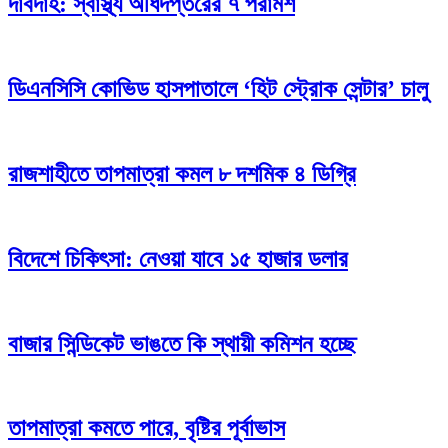
দাবদাহ: স্বাস্থ্য অধিদপ্তরের ৭ পরামর্শ
ডিএনসিসি কোভিড হাসপাতালে ‘হিট স্ট্রোক সেন্টার’ চালু
রাজশাহীতে তাপমাত্রা কমল ৮ দশমিক ৪ ডিগ্রি
বিদেশে চিকিৎসা: নেওয়া যাবে ১৫ হাজার ডলার
বাজার সিন্ডিকেট ভাঙতে কি স্থায়ী কমিশন হচ্ছে
তাপমাত্রা কমতে পারে, বৃষ্টির পূর্বাভাস