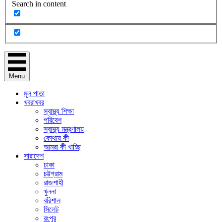
Search in content
Menu
মূল পাতা
খবরাখবর
স্বাস্থ্য শিক্ষা
পরিবেশ
স্বাস্থ্য মন্ত্রণালয়
কোথায় কী
আমরা কী খাচ্ছি
সারাদেশ
ঢাকা
চট্টগ্রাম
রাজশাহী
খুলনা
বরিশাল
সিলেট
রংপুর