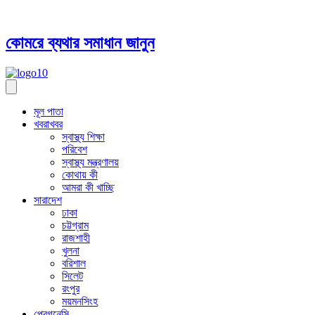
কোমরে ব্যথার সমাধান জানুন
মূল পাতা
খবরাখবর
স্বাস্থ্য শিক্ষা
পরিবেশ
স্বাস্থ্য মন্ত্রণালয়
কোথায় কী
আমরা কী খাচ্ছি
সারাদেশ
ঢাকা
চট্টগ্রাম
রাজশাহী
খুলনা
বরিশাল
সিলেট
রংপুর
ময়মনসিংহ
প্রেগনেন্সি