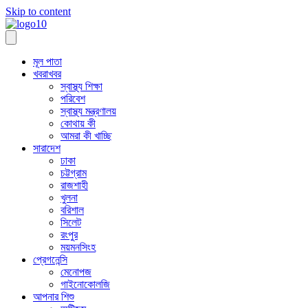
Skip to content
মূল পাতা
খবরাখবর
স্বাস্থ্য শিক্ষা
পরিবেশ
স্বাস্থ্য মন্ত্রণালয়
কোথায় কী
আমরা কী খাচ্ছি
সারাদেশ
ঢাকা
চট্টগ্রাম
রাজশাহী
খুলনা
বরিশাল
সিলেট
রংপুর
ময়মনসিংহ
প্রেগনেন্সি
মেনোপজ
গাইনোকোলজি
আপনার শিশু