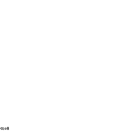
০৩:০৪