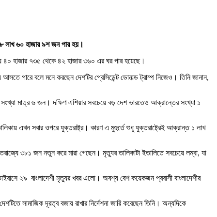
্যা ৮ লাখ ৬০ হাজার ৯শ জন পার হয়।
ত্যু ৪০ হাজার ৭৩৫ থেকে ৪২ হাজার ৩৬০ এর ঘর পার হয়েছে।
ে আসতে পারে বলে মনে করছেন দেশটির প্রেসিডেন্ট ডোনাল্ড ট্রাম্প নিজেও। তিনি জানান,
 সংখ্যা মাত্র ৬ জন। দক্ষিণ এশিয়ার সবচেয়ে বড় দেশ ভারতেও আক্রান্তের সংখ্যা ১
ায় এখন সবার ওপরে যুক্তরাষ্ট্র। কারণ এ মুহুর্তে শুধু যুক্তরাষ্ট্রেই আক্রান্ত ১ লাখ
রাজ্যে ৩৮১ জন নতুন করে মারা গেছেন। মৃত্যুর তালিকাটা ইতালিতে সবচেয়ে লম্বা, যা
নাভাইরাসে ২৯ বাংলাদেশী মৃত্যুর খবর এলো। অবশ্য বেশ কয়েকজন প্রবাসী বাংলাদেশীর
্ত দেশটিতে সামাজিক দূরত্ব বজায় রাখার নির্দেশনা জারি করেছেন তিনি। অন্যদিকে