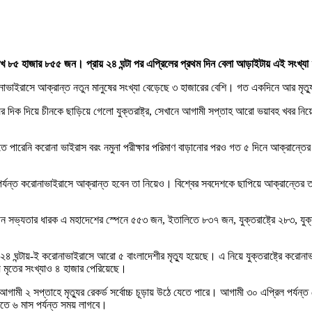
ল ৭ লাখ ৮৫ হাজার ৮৫৫ জন। প্রায় ২৪ ঘন্টা পর এপ্রিলের প্রথম দিন বেলা আড়াইটায় এই সংখ
নাভাইরাসে আক্রান্ত নতুন মানুষের সংখ্যা বেড়েছে ৩ হাজারের বেশি। গত একদিনে আর মৃ
ুর দিক দিয়ে চীনকে ছাড়িয়ে গেলো যুক্তরাষ্ট্র, সেখানে আগামী সপ্তাহ আরো ভয়াবহ খবর নিয়
পারেনি করোনা ভাইরাস বরং নমুনা পরীক্ষার পরিমাণ বাড়ানোর পরও গত ৫ দিনে আক্রান্তের
পর্যন্ত করোনাভাইরাসে আক্রান্ত হবেন তা নিয়েও। বিশ্বের সবদেশকে ছাপিয়ে আক্রান্তের তালিক
ন সভ্যতার ধারক এ মহাদেশের স্পেনে ৫৫৩ জন, ইতালিতে ৮৩৭ জন, যুক্তরাষ্ট্রে ২৮৩, যুক্ত
২৪ ঘন্টায়-ই করোনাভাইরাসে আরো ৫ বাংলাদেশীর মৃত্যু হয়েছে। এ নিয়ে যুক্তরাষ্ট্রে করো
 মৃতের সংখ্যাও ৪ হাজার পেরিয়েছে।
 আগামী ২ সপ্তাহে মৃত্যুর রেকর্ড সর্বোচ্চ চূড়ায় উঠে যেতে পারে। আগামী ৩০ এপ্রিল পর্যন
ে ৬ মাস পর্যন্ত সময় লাগবে।