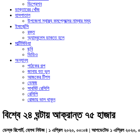
ডিপ্রেশন
ডাক্তারের খোঁজ
হাসপাতাল
উপজেলা স্বাস্থ্য কমপ্লেক্সের নাম্বার সমূহ
ইমার্জেন্সি
রক্ত
অ্যাম্বুলেন্স ডাকতে হলে
মাল্টিমিডিয়া
ছবি
ভিডিও
অন্যান্য
পাঠকের গল্প
জানায় যত ভুল
আজকের টিপস
ভেষজ
সাবমিট রেসিপি
রেসিপি
রোজায় ভাল থাকুন
বিশ্বে ২৪ ঘন্টায় আক্রান্ত ৭৫ হাজার
ডেস্ক রিপোর্ট, হেলথ নিউজ | ১ এপ্রিল ২০২০, ০০:০৪ | আপডেটেড ১ এপ্রিল ২০২০, 