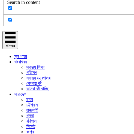
Search in content
Menu
মূল পাতা
খবরাখবর
স্বাস্থ্য শিক্ষা
পরিবেশ
স্বাস্থ্য মন্ত্রণালয়
কোথায় কী
আমরা কী খাচ্ছি
সারাদেশ
ঢাকা
চট্টগ্রাম
রাজশাহী
খুলনা
বরিশাল
সিলেট
রংপুর