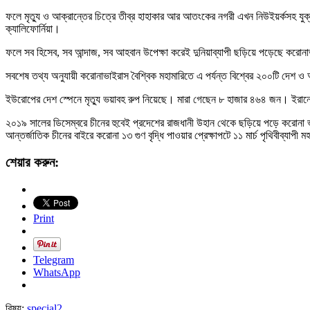
ফলে মৃত্যু ও আক্রান্তের চিত্রে তীব্র হাহাকার আর আতংকের নগরী এখন নিউইয়র্কসহ যুক্ত
ক্যালিফোর্নিয়া।
ফলে সব হিসেব, সব আন্দাজ, সব আহবান উপেক্ষা করেই দুনিয়াব্যাপী ছড়িয়ে পড়েছে কর
সবশেষ তথ্য অনুযায়ী করোনাভাইরাস বৈশ্বিক মহামারিতে এ পর্যন্ত বিশ্বের ২০০টি দেশ 
ইউরোপের দেশ স্পেনে মৃত্যু ভয়াবহ রুপ নিয়েছে। মারা গেছেন ৮ হাজার ৪৬৪ জন। ইরানে
২০১৯ সালের ডিসেম্বরে চীনের হুবেই প্রদেশের রাজধানী উহান থেকে ছড়িয়ে পড়ে করোনা
আন্তর্জাতিক চীনের বাইরে করোনা ১৩ গুণ বৃদ্ধি পাওয়ার প্রেক্ষাপটে ১১ মার্চ পৃথিবীব্যাপী ম
শেয়ার করুন:
Print
Telegram
WhatsApp
বিষয়:
special2