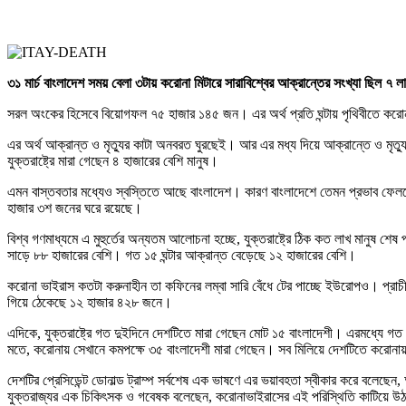
৩১ মার্চ বাংলাদেশ সময় বেলা ৩টায় করোনা মিটারে সারাবিশ্বের আক্রান্তের সংখ্যা ছি
সরল অংকের হিসেবে বিয়োগফল ৭৫ হাজার ১৪৫ জন। এর অর্থ প্রতি ঘন্টায় পৃথিবীতে করো
এর অর্থ আক্রান্ত ও মৃত্যুর কাটা অনবরত ঘুরছেই। আর এর মধ্য দিয়ে আক্রান্তে ও মৃত্য
যুক্তরাষ্ট্রে মারা গেছেন ৪ হাজারের বেশি মানুষ।
এমন বাস্তবতার মধ্যেও স্বস্তিতে আছে বাংলাদেশ। কারণ বাংলাদেশে তেমন প্রভাব ফেলতে 
হাজার ৩শ জনের ঘরে রয়েছে।
বিশ্ব গণমাধ্যমে এ মুহুর্তের অন্যতম আলোচনা হচ্ছে, যুক্তরাষ্ট্রে ঠিক কত লাখ মানুষ শেষ 
সাড়ে ৮৮ হাজারের বেশি। গত ১৫ ঘন্টার আক্রান্ত বেড়েছে ১২ হাজারের বেশি।
করোনা ভাইরাস কতটা করুনাহীন তা কফিনের লম্বা সারি বেঁধে টের পাচ্ছে ইউরোপও। প্রাচী
গিয়ে ঠেকেছে ১২ হাজার ৪২৮ জনে।
এদিকে, যুক্তরাষ্ট্রে গত দুইদিনে দেশটিতে মারা গেছেন মোট ১৫ বাংলাদেশী। এরমধ্যে গত 
মতে, করোনায় সেখানে কমপক্ষে ৩৫ বাংলাদেশী মারা গেছেন। সব মিলিয়ে দেশটিতে করোনায়
দেশটির প্রেসিডেন্ট ডোনাল্ড ট্রাম্প সর্বশেষ এক ভাষণে এর ভয়াবহতা স্বীকার করে বলেছেন,
যুক্তরাজ্যর এক চিকিৎসক ও গবেষক বলেছেন, করোনাভাইরাসের এই পরিস্থিতি কাটিয়ে উঠত