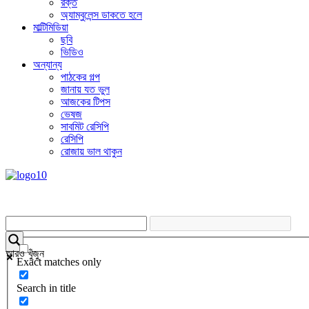
রক্ত
অ্যাম্বুলেন্স ডাকতে হলে
মাল্টিমিডিয়া
ছবি
ভিডিও
অন্যান্য
পাঠকের গল্প
জানায় যত ভুল
আজকের টিপস
ভেষজ
সাবমিট রেসিপি
রেসিপি
রোজায় ভাল থাকুন
আরও খুঁজুন
Exact matches only
Search in title