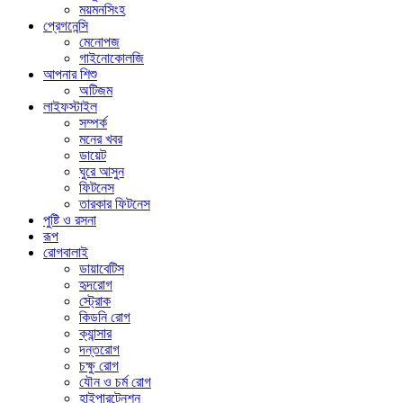
ময়মনসিংহ
প্রেগনেন্সি
মেনোপজ
গাইনোকোলজি
আপনার শিশু
অটিজম
লাইফস্টাইল
সম্পর্ক
মনের খবর
ডায়েট
ঘুরে আসুন
ফিটনেস
তারকার ফিটনেস
পুষ্টি ও রসনা
রূপ
রোগবালাই
ডায়াবেটিস
হৃদরোগ
স্ট্রোক
কিডনি রোগ
ক্যান্সার
দন্তরোগ
চক্ষু রোগ
যৌন ও চর্ম রোগ
হাইপারটেনশন