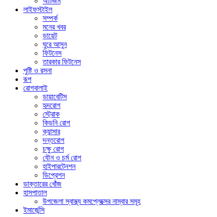
অটিজম
লাইফস্টাইল
সম্পর্ক
মনের খবর
ডায়েট
ঘুরে আসুন
ফিটনেস
তারকার ফিটনেস
পুষ্টি ও রসনা
রূপ
রোগবালাই
ডায়াবেটিস
হৃদরোগ
স্ট্রোক
কিডনি রোগ
ক্যান্সার
দন্তরোগ
চক্ষু রোগ
যৌন ও চর্ম রোগ
হাইপারটেনশন
ডিপ্রেশন
ডাক্তারের খোঁজ
হাসপাতাল
উপজেলা স্বাস্থ্য কমপ্লেক্সের নাম্বার সমূহ
ইমার্জেন্সি