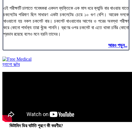
এই পরীক্ষাটি চালাতে গবেষকরা একদল ব্যক্তিকে এক মাস ধরে ক্যান্ডি বার খাওয়ায় যাতে
চকলেটের পরিমাণ ছিল সাধারণ একটা চকলেটের চেয়ে ১০ গুণ বেশি। আরেক দলকে
খাওয়ানো হয় নকল চকলেট বার। চকলেট খাওয়ানোর আগের ও পরের অবস্থা পরীক্ষা
করে কোনো পার্থক্য তারা খুঁজে পাননি। ব্রণের ওপর চকলেট বা এতে থাকা চর্বির কোনো
প্রভাব রয়েছে বলেও মনে হয়নি তাদের।
আরও পড়ুন...
হ্যালো ডক্টর
ভিটামিন ডির ঘাটতি পূরণে কী করণীয়?