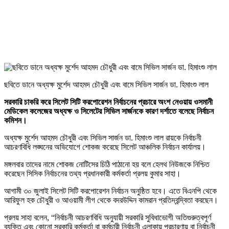
ছবিতে ডানে অধ্যক্ষ মুর্শেদ আহমদ চৌধুরী এবং বামে সিভিল সার্জন ডা. হিমাংশু লাল
সরকারি চাকরি করে সিলেট সিটি করপোরেশন নির্বাচনের প্রচারে অংশ নেওয়ায় ওসমানী
মেডিকেল কলেজের অধ্যক্ষ ও সিলেটের সিভিল সার্জনকে কারণ দর্শাতে বলেছে নির্বাচন
কমিশন।
অধ্যক্ষ মুর্শেদ আহমদ চৌধুরী এবং সিভিল সার্জন ডা. হিমাংশু লাল রায়কে নির্বাচনী
আচরণবিধি লঙ্ঘনের অভিযোগে শোকজ করেছে সিলেট আঞ্চলিক নির্বাচন কার্যালয়।
মঙ্গলবার তাদের নামে শোকজ নোটিসের চিঠি পাঠানো হয় বলে হেলথ নিউজকে নিশ্চিত
করেছেন সিসিক নির্বাচনের তথ্য প্রধানকারী কর্মকর্তা প্রলয় কুমার সাহা।
আগামী ৩০ জুলাই সিলেট সিটি করপোরেশন নির্বাচন অনুষ্ঠিত হবে। এতে বিএনপি থেকে
আরিফুল হক চৌধুরী ও আওয়ামী লীগ থেকে বদরউদ্দিন কামরান প্রতিদ্বন্দ্বিতা করছেন।
প্রলয় সাহা বলেন, “নির্বাচনী আচরণবিধি অনুযায়ী সরকারি সুবিধাভোগী অতিগুরুত্বপূর্ণ
ব্যক্তি এবং কোনো সরকারি কর্মকর্তা বা কর্মচারী নির্বাচনী এলাকায় প্রচারণায় বা নির্বাচনী