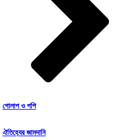
গোলাপ ও পপি
ঐতিহ্যের জামদানি