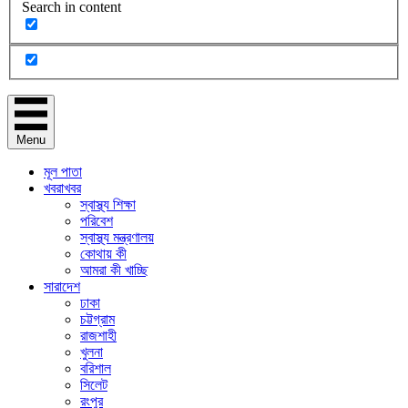
Search in content
Menu
মূল পাতা
খবরাখবর
স্বাস্থ্য শিক্ষা
পরিবেশ
স্বাস্থ্য মন্ত্রণালয়
কোথায় কী
আমরা কী খাচ্ছি
সারাদেশ
ঢাকা
চট্টগ্রাম
রাজশাহী
খুলনা
বরিশাল
সিলেট
রংপুর