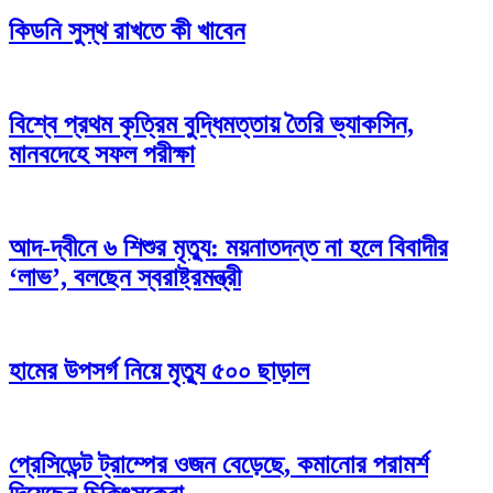
কিডনি সুস্থ রাখতে কী খাবেন
বিশ্বে প্রথম কৃত্রিম বুদ্ধিমত্তায় তৈরি ভ্যাকসিন,
মানবদেহে সফল পরীক্ষা
আদ-দ্বীনে ৬ শিশুর মৃত্যু: ময়নাতদন্ত না হলে বিবাদীর
‘লাভ’, বলছেন স্বরাষ্ট্রমন্ত্রী
হামের উপসর্গ নিয়ে মৃত্যু ৫০০ ছাড়াল
প্রেসিডেন্ট ট্রাম্পের ওজন বেড়েছে, কমানোর পরামর্শ