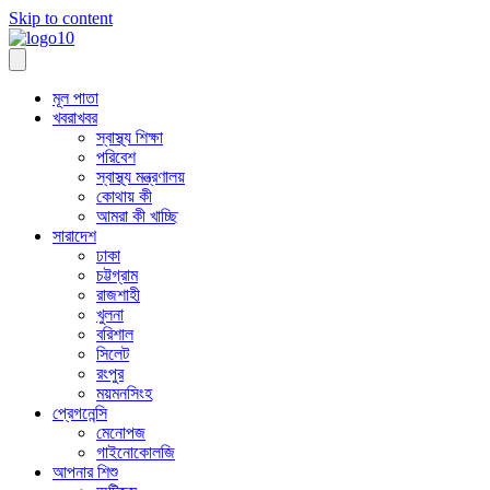
Skip to content
মূল পাতা
খবরাখবর
স্বাস্থ্য শিক্ষা
পরিবেশ
স্বাস্থ্য মন্ত্রণালয়
কোথায় কী
আমরা কী খাচ্ছি
সারাদেশ
ঢাকা
চট্টগ্রাম
রাজশাহী
খুলনা
বরিশাল
সিলেট
রংপুর
ময়মনসিংহ
প্রেগনেন্সি
মেনোপজ
গাইনোকোলজি
আপনার শিশু