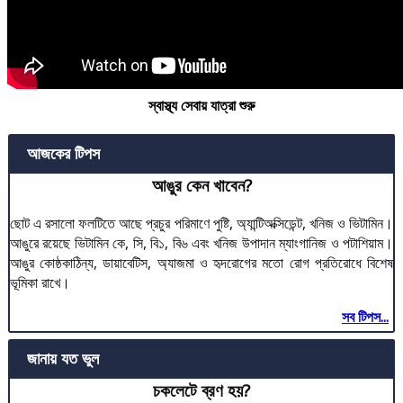
স্বাস্থ্য সেবায় যাত্রা শুরু
আজকের টিপস
আঙুর কেন খাবেন?
ছোট এ রসালো ফলটিতে আছে প্রচুর পরিমাণে পুষ্টি, অ্যান্টিঅক্সিডেন্ট, খনিজ ও ভিটামিন।
আঙুরে রয়েছে ভিটামিন কে, সি, বি১, বি৬ এবং খনিজ উপাদান ম্যাংগানিজ ও পটাশিয়াম।
আঙুর কোষ্ঠকাঠিন্য, ডায়াবেটিস, অ্যাজমা ও হৃদরোগের মতো রোগ প্রতিরোধে বিশেষ
ভূমিকা রাখে।
সব টিপস...
জানায় যত ভুল
চকলেটে ব্রণ হয়?