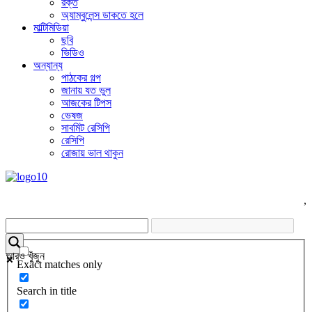
রক্ত
অ্যাম্বুলেন্স ডাকতে হলে
মাল্টিমিডিয়া
ছবি
ভিডিও
অন্যান্য
পাঠকের গল্প
জানায় যত ভুল
আজকের টিপস
ভেষজ
সাবমিট রেসিপি
রেসিপি
রোজায় ভাল থাকুন
,
আরও খুঁজুন
Exact matches only
Search in title