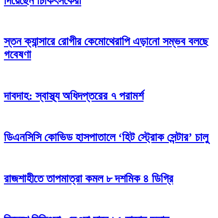
দিয়েছেন চিকিৎসকেরা
স্তন ক্যান্সারে রোগীর কেমোথেরাপি এড়ানো সম্ভব বলছে
গবেষণা
দাবদাহ: স্বাস্থ্য অধিদপ্তরের ৭ পরামর্শ
ডিএনসিসি কোভিড হাসপাতালে ‘হিট স্ট্রোক সেন্টার’ চালু
রাজশাহীতে তাপমাত্রা কমল ৮ দশমিক ৪ ডিগ্রি