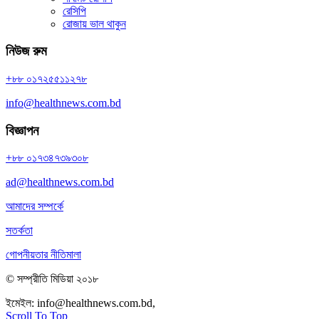
রেসিপি
রোজায় ভাল থাকুন
নিউজ রুম
+৮৮ ০১৭২৫৫১১২৭৮
info@healthnews.com.bd
বিজ্ঞাপন
+৮৮ ০১৭৩৪৭৩৯৩০৮
ad@healthnews.com.bd
আমাদের সম্পর্কে
সতর্কতা
গোপনীয়তার নীতিমালা
© সম্প্রীতি মিডিয়া ২০১৮
ইমেইল:
info@healthnews.com.bd,
ফোন: +৮৮ ০১৭৩৪৭৩৯৩০৮।
Scroll To Top