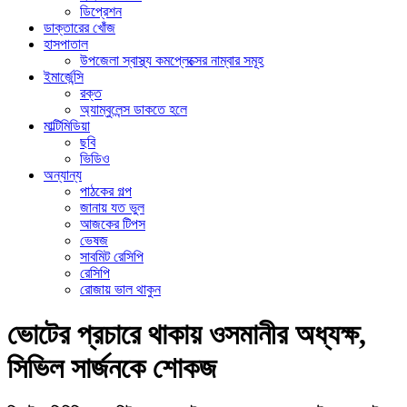
ডিপ্রেশন
ডাক্তারের খোঁজ
হাসপাতাল
উপজেলা স্বাস্থ্য কমপ্লেক্সের নাম্বার সমূহ
ইমার্জেন্সি
রক্ত
অ্যাম্বুলেন্স ডাকতে হলে
মাল্টিমিডিয়া
ছবি
ভিডিও
অন্যান্য
পাঠকের গল্প
জানায় যত ভুল
আজকের টিপস
ভেষজ
সাবমিট রেসিপি
রেসিপি
রোজায় ভাল থাকুন
ভোটের প্রচারে থাকায় ওসমানীর অধ্যক্ষ,
সিভিল সার্জনকে শোকজ