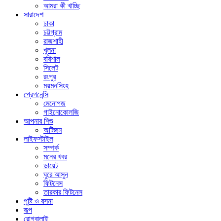
আমরা কী খাচ্ছি
সারাদেশ
ঢাকা
চট্টগ্রাম
রাজশাহী
খুলনা
বরিশাল
সিলেট
রংপুর
ময়মনসিংহ
প্রেগনেন্সি
মেনোপজ
গাইনোকোলজি
আপনার শিশু
অটিজম
লাইফস্টাইল
সম্পর্ক
মনের খবর
ডায়েট
ঘুরে আসুন
ফিটনেস
তারকার ফিটনেস
পুষ্টি ও রসনা
রূপ
রোগবালাই