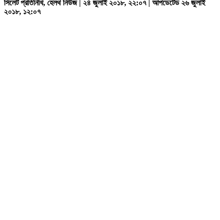
সিলেট প্রতিনিধি, হেলথ নিউজ | ২৪ জুলাই ২০১৮, ২২:০৭ | আপডেটেড ২৬ জুলাই
২০১৮, ১২:০৭