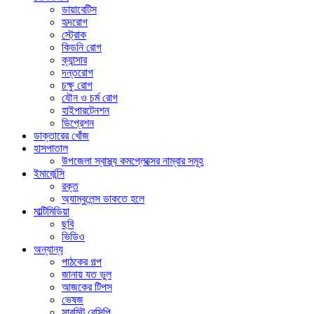
ডায়াবেটিস
হৃদরোগ
স্ট্রোক
কিডনি রোগ
ক্যান্সার
দন্তরোগ
চক্ষু রোগ
যৌন ও চর্ম রোগ
হাইপারটেনশন
ডিপ্রেশন
ডাক্তারের খোঁজ
হাসপাতাল
উপজেলা স্বাস্থ্য কমপ্লেক্সের নাম্বার সমূহ
ইমার্জেন্সি
রক্ত
অ্যাম্বুলেন্স ডাকতে হলে
মাল্টিমিডিয়া
ছবি
ভিডিও
অন্যান্য
পাঠকের গল্প
জানায় যত ভুল
আজকের টিপস
ভেষজ
সাবমিট রেসিপি