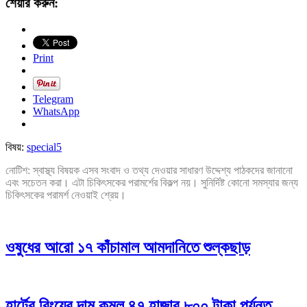
শেয়ার করুন:
Print
Telegram
WhatsApp
বিষয়:
special5
নোটিশ: স্বাস্থ্য বিষয়ক এসব সংবাদ ও তথ্য দেওয়ার সাধারণ উদ্দেশ্য পাঠকদের জানানো
এবং সচেতন করা। এটা চিকিৎসকের পরামর্শের বিকল্প নয়। সুনির্দিষ্ট কোনো সমস্যার জন্য
চিকিৎসকের পরামর্শ নেওয়াই শ্রেয়।
ওষুধের আরো ১৭ কাঁচামাল আমদানিতে শুল্কছাড়
হার্টের রিংয়ের দাম কমল ৪৭ হাজার ৮০০ টাকা পর্যন্ত