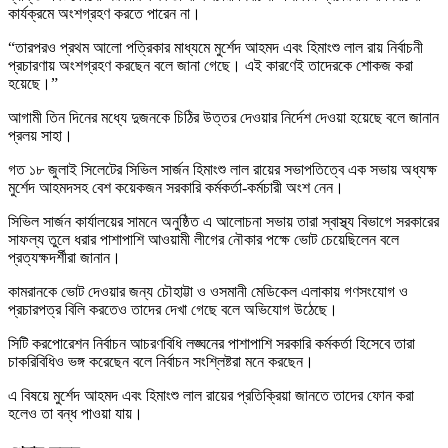
কার্যক্রমে অংশগ্রহণ করতে পারেন না।
“তারপরও প্রথম আলো পত্রিকার মাধ্যমে মুর্শেদ আহমদ এবং হিমাংশু লাল রায় নির্বাচনী
প্রচারণায় অংশগ্রহণ করছেন বলে জানা গেছে। এই কারণেই তাদেরকে শোকজ করা
হয়েছে।”
আগামী তিন দিনের মধ্যে দুজনকে চিঠির উত্তর দেওয়ার নির্দেশ দেওয়া হয়েছে বলে জানান
প্রলয় সাহা।
গত ১৮ জুলাই সিলেটের সিভিল সার্জন হিমাংশু লাল রায়ের সভাপতিত্বে এক সভায় অধ্যক্ষ
মুর্শেদ আহমদসহ বেশ কয়েকজন সরকারি কর্মকর্তা-কর্মচারী অংশ নেন।
সিভিল সার্জন কার্যালয়ের সামনে অনুষ্ঠিত এ আলোচনা সভায় তারা স্বাস্থ্য বিভাগে সরকারের
সাফল্য তুলে ধরার পাশাপাশি আওয়ামী লীগের নৌকার পক্ষে ভোট চেয়েছিলেন বলে
প্রত্যক্ষদর্শীরা জানান।
কামরানকে ভোট দেওয়ার জন্য চৌহাট্টা ও ওসমানী মেডিকেল এলাকায় গণসংযোগ ও
প্রচারপত্র বিলি করতেও তাদের দেখা গেছে বলে অভিযোগ উঠেছে।
সিটি করপোরেশন নির্বাচন আচরণবিধি লঙ্ঘনের পাশাপাশি সরকারি কর্মকর্তা হিসেবে তারা
চাকরিবিধিও ভঙ্গ করেছেন বলে নির্বাচন সংশ্লিষ্টরা মনে করছেন।
এ বিষয়ে মুর্শেদ আহমদ এবং হিমাংশু লাল রায়ের প্রতিক্রিয়া জানতে তাদের ফোন করা
হলেও তা বন্ধ পাওয়া যায়।