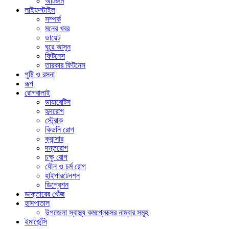
অটিজম
লাইফস্টাইল
সম্পর্ক
মনের খবর
ডায়েট
ঘুরে আসুন
ফিটনেস
তারকার ফিটনেস
পুষ্টি ও রসনা
রূপ
রোগবালাই
ডায়াবেটিস
হৃদরোগ
স্ট্রোক
কিডনি রোগ
ক্যান্সার
দন্তরোগ
চক্ষু রোগ
যৌন ও চর্ম রোগ
হাইপারটেনশন
ডিপ্রেশন
ডাক্তারের খোঁজ
হাসপাতাল
উপজেলা স্বাস্থ্য কমপ্লেক্সের নাম্বার সমূহ
ইমার্জেন্সি