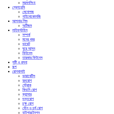
ময়মনসিংহ
প্রেগনেন্সি
মেনোপজ
গাইনোকোলজি
আপনার শিশু
অটিজম
লাইফস্টাইল
সম্পর্ক
মনের খবর
ডায়েট
ঘুরে আসুন
ফিটনেস
তারকার ফিটনেস
পুষ্টি ও রসনা
রূপ
রোগবালাই
ডায়াবেটিস
হৃদরোগ
স্ট্রোক
কিডনি রোগ
ক্যান্সার
দন্তরোগ
চক্ষু রোগ
যৌন ও চর্ম রোগ
হাইপারটেনশন