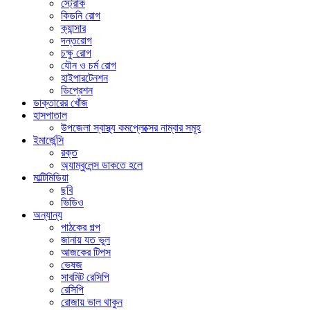
স্ট্রোক
কিডনি রোগ
ক্যান্সার
দন্তরোগ
চক্ষু রোগ
যৌন ও চর্ম রোগ
হাইপারটেনশন
ডিপ্রেশন
ডাক্তারের খোঁজ
হাসপাতাল
উপজেলা স্বাস্থ্য কমপ্লেক্সের নাম্বার সমূহ
ইমার্জেন্সি
রক্ত
অ্যাম্বুলেন্স ডাকতে হলে
মাল্টিমিডিয়া
ছবি
ভিডিও
অন্যান্য
পাঠকের গল্প
জানায় যত ভুল
আজকের টিপস
ভেষজ
সাবমিট রেসিপি
রেসিপি
রোজায় ভাল থাকুন