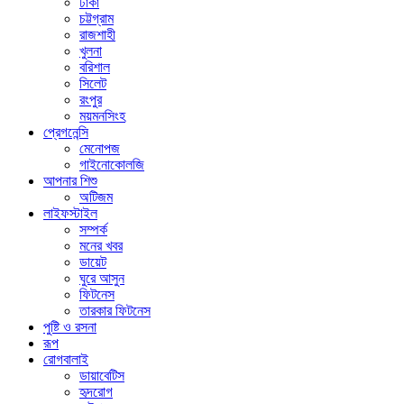
ঢাকা
চট্টগ্রাম
রাজশাহী
খুলনা
বরিশাল
সিলেট
রংপুর
ময়মনসিংহ
প্রেগনেন্সি
মেনোপজ
গাইনোকোলজি
আপনার শিশু
অটিজম
লাইফস্টাইল
সম্পর্ক
মনের খবর
ডায়েট
ঘুরে আসুন
ফিটনেস
তারকার ফিটনেস
পুষ্টি ও রসনা
রূপ
রোগবালাই
ডায়াবেটিস
হৃদরোগ