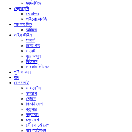
ময়মনসিংহ
প্রেগনেন্সি
মেনোপজ
গাইনোকোলজি
আপনার শিশু
অটিজম
লাইফস্টাইল
সম্পর্ক
মনের খবর
ডায়েট
ঘুরে আসুন
ফিটনেস
তারকার ফিটনেস
পুষ্টি ও রসনা
রূপ
রোগবালাই
ডায়াবেটিস
হৃদরোগ
স্ট্রোক
কিডনি রোগ
ক্যান্সার
দন্তরোগ
চক্ষু রোগ
যৌন ও চর্ম রোগ
হাইপারটেনশন