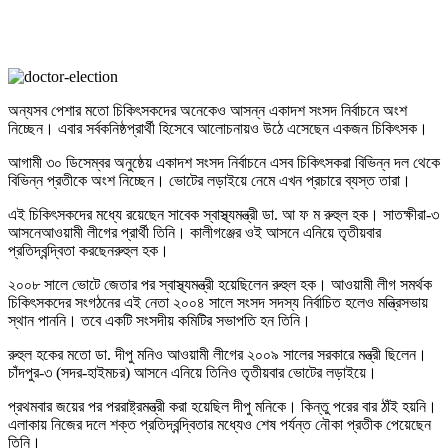
অন্যসব পেশার মতো চিকিৎসকদের অনেকেও আসন্ন একাদশ সংসদ নির্বাচনে অংশ
নিচ্ছেন। এবার সর্বকনিষ্ঠপ্রার্থী হিসেবে আলোচনায়ও উঠে এসেছেন একজন চিকিৎসক।
আগামী ৩০ ডিসেম্বর অনুষ্ঠেয় একাদশ সংসদ নির্বাচনে এসব চিকিৎসকরা বিভিন্ন দল থেকে
বিভিন্ন প্রতীকে অংশ নিচ্ছেন। ভোটের লড়াইয়ে নেমে এখন প্রচারে ব্যস্ত তারা।
এই চিকিৎসকদের মধ্যে রয়েছেন সাবেক স্বাস্থ্যমন্ত্রী ডা. আ ফ ম রুহুল হক। সাতক্ষীরা-৩
আসনেআওয়ামী লীগের প্রার্থী তিনি। কালীগঞ্জের ওই আসনে এনিয়ে তৃতীয়বার
প্রতিদ্বন্দ্বিতা করছেনরুহুল হক।
২০০৮ সালে ভোটে জেতার পর স্বাস্থ্যমন্ত্রী হয়েছিলেন রুহুল হক। আওয়ামী লীগ সমর্থক
চিকিৎসকদের সংগঠনের এই নেতা ২০০৪ সালে সংসদ সদস্য নির্বাচিত হলেও মন্ত্রিসভায়
স্থান পাননি। তবে একটি সংসদীয় কমিটির সভাপতি হন তিনি।
রুহুল হকের মতো ডা. দীপু মনিও আওয়ামী লীগের ২০০৯ সালের সরকারে মন্ত্রী ছিলেন।
চাঁদপুর-৩ (সদর-হাইমচর) আসনে এনিয়ে তিনিও তৃতীয়বার ভোটের লড়াইয়ে।
প্রথমবার জয়ের পর পররাষ্ট্রমন্ত্রী করা হয়েছিল দীপু মনিকে। কিন্তু পরের বার ঠাঁই হয়নি।
এলাকায় নিজের দলে শক্ত প্রতিদ্বন্দ্বিতার মধ্যেও শেষ পর্যন্ত নৌকা প্রতীক পেয়েছেন
তিনি।