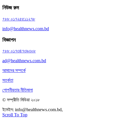
নিউজ রুম
+৮৮ ০১৭২৫৫১১২৭৮
info@healthnews.com.bd
বিজ্ঞাপন
+৮৮ ০১৭৩৪৭৩৯৩০৮
ad@healthnews.com.bd
আমাদের সম্পর্কে
সতর্কতা
গোপনীয়তার নীতিমালা
© সম্প্রীতি মিডিয়া ২০১৮
ইমেইল:
info@healthnews.com.bd,
ফোন: +৮৮ ০১৭৩৪৭৩৯৩০৮।
Scroll To Top