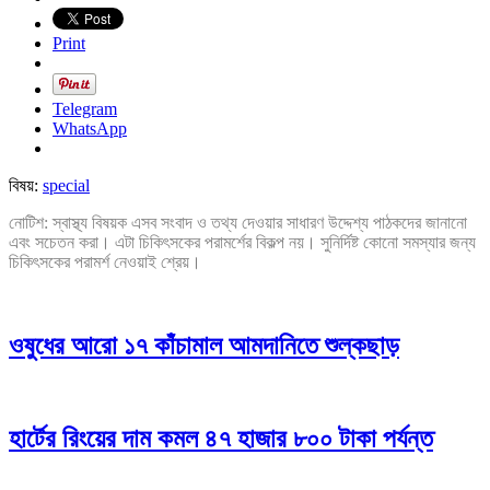
Print
Telegram
WhatsApp
বিষয়:
special
নোটিশ: স্বাস্থ্য বিষয়ক এসব সংবাদ ও তথ্য দেওয়ার সাধারণ উদ্দেশ্য পাঠকদের জানানো
এবং সচেতন করা। এটা চিকিৎসকের পরামর্শের বিকল্প নয়। সুনির্দিষ্ট কোনো সমস্যার জন্য
চিকিৎসকের পরামর্শ নেওয়াই শ্রেয়।
ওষুধের আরো ১৭ কাঁচামাল আমদানিতে শুল্কছাড়
হার্টের রিংয়ের দাম কমল ৪৭ হাজার ৮০০ টাকা পর্যন্ত