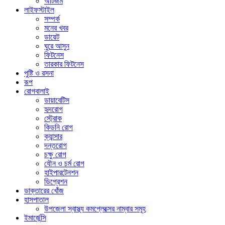
অটিজম
লাইফস্টাইল
সম্পর্ক
মনের খবর
ডায়েট
ঘুরে আসুন
ফিটনেস
তারকার ফিটনেস
পুষ্টি ও রসনা
রূপ
রোগবালাই
ডায়াবেটিস
হৃদরোগ
স্ট্রোক
কিডনি রোগ
ক্যান্সার
দন্তরোগ
চক্ষু রোগ
যৌন ও চর্ম রোগ
হাইপারটেনশন
ডিপ্রেশন
ডাক্তারের খোঁজ
হাসপাতাল
উপজেলা স্বাস্থ্য কমপ্লেক্সের নাম্বার সমূহ
ইমার্জেন্সি