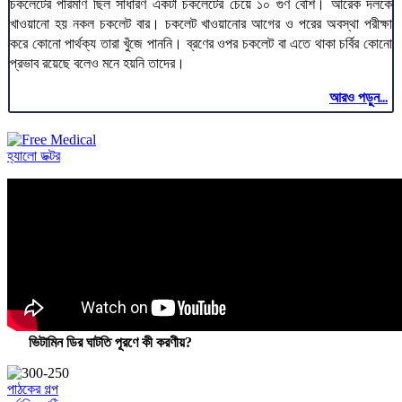
চকলেটের পরিমাণ ছিল সাধারণ একটা চকলেটের চেয়ে ১০ গুণ বেশি। আরেক দলকে
খাওয়ানো হয় নকল চকলেট বার। চকলেট খাওয়ানোর আগের ও পরের অবস্থা পরীক্ষা
করে কোনো পার্থক্য তারা খুঁজে পাননি। ব্রণের ওপর চকলেট বা এতে থাকা চর্বির কোনো
প্রভাব রয়েছে বলেও মনে হয়নি তাদের।
আরও পড়ুন...
হ্যালো ডক্টর
ভিটামিন ডির ঘাটতি পূরণে কী করণীয়?
পাঠকের গল্প