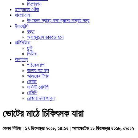
ডিপ্রেশন
ডাক্তারের খোঁজ
হাসপাতাল
উপজেলা স্বাস্থ্য কমপ্লেক্সের নাম্বার সমূহ
ইমার্জেন্সি
রক্ত
অ্যাম্বুলেন্স ডাকতে হলে
মাল্টিমিডিয়া
ছবি
ভিডিও
অন্যান্য
পাঠকের গল্প
জানায় যত ভুল
আজকের টিপস
ভেষজ
সাবমিট রেসিপি
রেসিপি
রোজায় ভাল থাকুন
ভোটের মাঠে চিকিৎসক যারা
হেলথ নিউজ | ১৭ ডিসেম্বর ২০১৮, ১৪:১২ | আপডেটেড ১৮ ডিসেম্বর ২০১৮, ০৯:১২