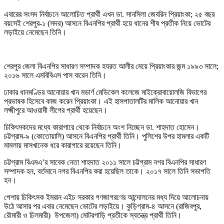
এবারের সংসদ নির্বাচনে আলোচিত প্রার্থী এখন ডা. সানসিলা জেবরিন প্রিয়াংকা; ২৫ বছর
বয়সেই শেরপুর-১ (সদর) আসনে বিএনপির প্রার্থী হয়ে ধানের শীষ প্রতীক নিয়ে ভোটের
লড়াইয়ে নেমেছেন তিনি।
শেরপুর জেলা বিএনপির সাধারণ সম্পাদক হযরত আলীর মেয়ে প্রিয়াংকার জন্ম ১৯৯৩ সালে;
২০১৬ সালে এমবিবিএস পাস করেন তিনি।
ঢাকার ধানমণ্ডির আনোয়ার খান মডার্ণ মেডিকেল কলেজে মাইক্রোবায়োলজি বিভাগের
প্রভাষক হিসেবে কাজ করেন প্রিয়াংকা। এই হাসপাতালটির মালিক আনোয়ার খান
লক্ষ্মীপুরে আওয়ামী লীগের প্রার্থী হয়েছেন।
চিকিৎসকদের মধ্যে কারাগারে থেকে নির্বাচনে অংশ নিচ্ছেন ডা. শাহদাত হোসেন।
চট্টগ্রাম-৯ (কোতোয়ালি) আসনে বিএনপির প্রার্থী তিনি। পুলিশের উপর হামলার একটি
মামলায় মাসখানেক ধরে কারাগারে রয়েছেন তিনি।
চট্টগ্রাম বিএমএ’র সাবেক নেতা শাহদাত ২০১১ সালে চট্টগ্রাম নগর বিএনপির সাধারণ
সম্পাদক হন, বর্তমানে নগর বিএনপির করা হয়েছিল তাকে। ২০১৭ সালে তিনি সভাপতি
হন।
পেশায় চিকিৎসক ইমরান এইচ সরকার গণজাগরণের আন্দোলনের মধ্য দিয়ে আলোচনায়
উঠে আসার পর এবার নেমেছেন ভোটের লড়াইয়ে। কুড়িগ্রাম-৪ আসনে (রাজিবপুর,
রৌমারী ও চিলমারী) উপজেলা) মোটরগাড়ি প্রতীকে স্বতন্ত্র প্রার্থী তিনি।