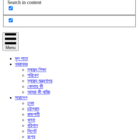
Search in content
Menu
মূল পাতা
খবরাখবর
স্বাস্থ্য শিক্ষা
পরিবেশ
স্বাস্থ্য মন্ত্রণালয়
কোথায় কী
আমরা কী খাচ্ছি
সারাদেশ
ঢাকা
চট্টগ্রাম
রাজশাহী
খুলনা
বরিশাল
সিলেট
রংপুর