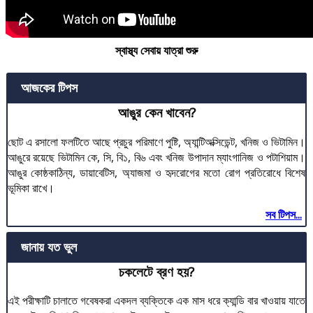
স্বাস্থ্য সেবায় যাত্রা শুরু
আজকের টিপস
আঙুর কেন খাবেন?
ছোট এ রসালো ফলটিতে আছে প্রচুর পরিমাণে পুষ্টি, অ্যান্টিঅক্সিডেন্ট, খনিজ ও ভিটামিন।
আঙুরে রয়েছে ভিটামিন কে, সি, বি১, বি৬ এবং খনিজ উপাদান ম্যাংগানিজ ও পটাশিয়াম।
আঙুর কোষ্ঠকাঠিন্য, ডায়াবেটিস, অ্যাজমা ও হৃদরোগের মতো রোগ প্রতিরোধে বিশেষ
ভূমিকা রাখে।
সব টিপস...
জানায় যত ভুল
চকলেটে ব্রণ হয়?
এই পরীক্ষাটি চালাতে গবেষকরা একদল ব্যক্তিকে এক মাস ধরে ক্যান্ডি বার খাওয়ায় যাতে