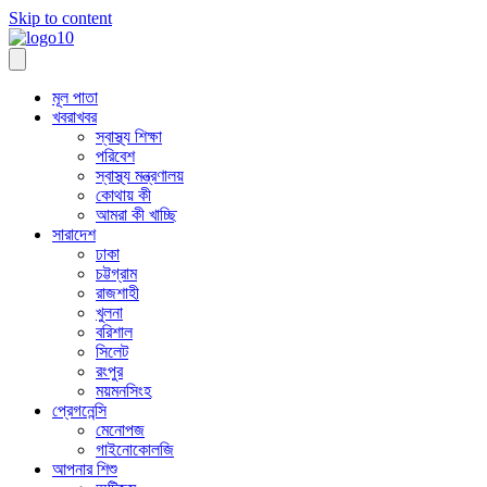
Skip to content
মূল পাতা
খবরাখবর
স্বাস্থ্য শিক্ষা
পরিবেশ
স্বাস্থ্য মন্ত্রণালয়
কোথায় কী
আমরা কী খাচ্ছি
সারাদেশ
ঢাকা
চট্টগ্রাম
রাজশাহী
খুলনা
বরিশাল
সিলেট
রংপুর
ময়মনসিংহ
প্রেগনেন্সি
মেনোপজ
গাইনোকোলজি
আপনার শিশু