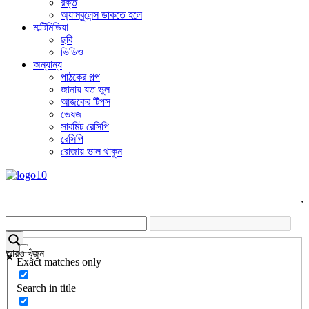
রক্ত
অ্যাম্বুলেন্স ডাকতে হলে
মাল্টিমিডিয়া
ছবি
ভিডিও
অন্যান্য
পাঠকের গল্প
জানায় যত ভুল
আজকের টিপস
ভেষজ
সাবমিট রেসিপি
রেসিপি
রোজায় ভাল থাকুন
,
আরও খুঁজুন
Exact matches only
Search in title