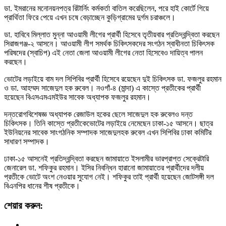
ডা. ইমরানের মনোনয়নপত্র রিটার্নিং কর্মকর্তা বাতিল করেছিলেন, পরে হাই কোর্টে গিয়ে
প্রার্থিতা ফিরে পেয়ে এখন চষে বেড়াচ্ছেন কুড়িগ্রামের দুর্গম চরাঞ্চলে।
ডা. হাবিবে মিল্লাত মুন্না আওয়ামী লীগের প্রার্থী হিসেবে তৃতীয়বার প্রতিদ্বন্দ্বিতা করছেন
সিরাজগঞ্জ-২ আসনে। আওয়ামী লীগ সমর্থক চিকিৎসকদের সংগঠন স্বাধীনতা চিকিৎসক
পরিষদের (স্বাচিপ) এই নেতা জেলা আওয়ামী লীগের নেতা হিসেবেও দায়িত্ব পালন
করছেন।
ভোটের লড়াইয়ে বাম দল সিপিবির প্রার্থী হিসেবে রয়েছেন দুই চিকিৎসক ডা. ফজলুর রহমান
ও ডা. আহম্মদ সাজেদুল হক রুবেল। নওগাঁ-৪ (মান্দা) এ কাস্তে প্রতীকের প্রার্থী
হয়েছেন বিএসএমএমইউর সাবেক অধ্যাপক ফজলুর রহমান।
দন্তরোগবিশেষজ্ঞ অধ্যাপক রেজাউল হকের ছেলে সাজেদুল হক রুবেলও দন্ত
চিকিৎসক। তিনি কাস্তে প্রতীকেভোটের লড়াইয়ে নেমেছেন ঢাকা-১৫ আসনে। ছাত্র
ইউনিয়নের সাবেক সাংগঠনিক সম্পাদক সাজেদুলহক রুবেল এখন সিপিবির ঢাকা কমিটির
সাধারণ সম্পাদক।
ঢাকা-১৫ আসনেই প্রতিদ্বন্দ্বিতা করছেন জামায়াতে ইসলামীর ভারপ্রাপ্ত সেক্রেটারি
জেনারেল ডা. শফিকুর রহমান। ইসির নিবন্ধিন হারানো জামায়াতের প্রার্থীদের দলীয়
প্রতীকে ভোটে অংশ নেওয়ার সুযোগ নেই। শফিকুর তাই প্রার্থী হয়েছেন জোটসঙ্গী দল
বিএনপির ধানের শীষ প্রতীকে।
শেয়ার করুন: