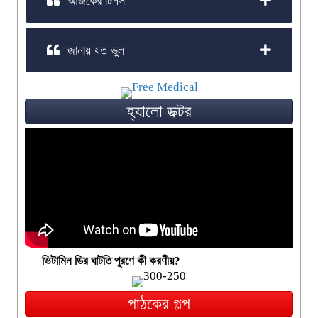
আজকের টিপস
জানায় যত ভুল
হ্যালো ডক্টর
ভিটামিন ডির ঘাটতি পূরণে কী করণীয়?
পাঠকের গল্প