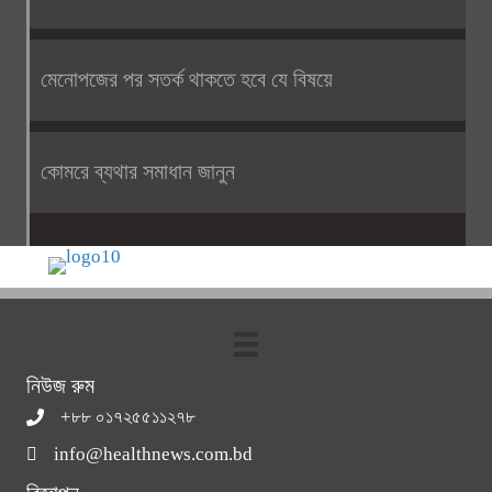
মেনোপজের পর সতর্ক থাকতে হবে যে বিষয়ে
কোমরে ব্যথার সমাধান জানুন
নিউজ রুম
+৮৮ ০১৭২৫৫১১২৭৮
info@healthnews.com.bd