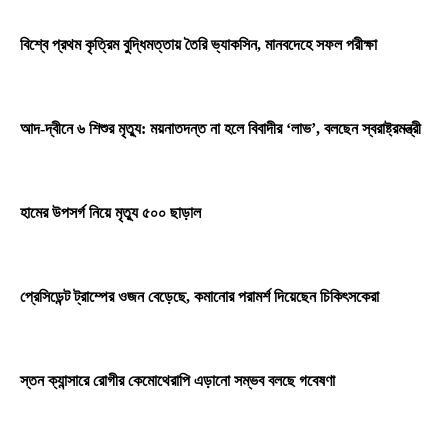
বিশ্বে প্রথম কৃত্রিম বুদ্ধিমত্তায় তৈরি ভ্যাকসিন, মানবদেহে সফল পরীক্ষা
আদ-দ্বীনে ৬ শিশুর মৃত্যু: ময়নাতদন্ত না হলে বিবাদীর ‘লাভ’, বলছেন স্বরাষ্ট্রমন্ত্রী
হামের উপসর্গ নিয়ে মৃত্যু ৫০০ ছাড়াল
প্রেসিডেন্ট ট্রাম্পের ওজন বেড়েছে, কমানোর পরামর্শ দিয়েছেন চিকিৎসকেরা
স্তন ক্যান্সারে রোগীর কেমোথেরাপি এড়ানো সম্ভব বলছে গবেষণা