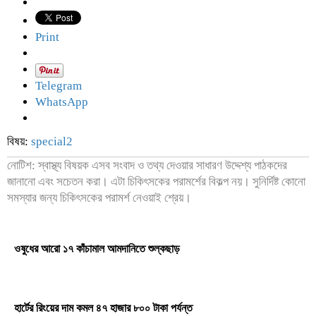
Print
Telegram
WhatsApp
বিষয়:
special2
নোটিশ: স্বাস্থ্য বিষয়ক এসব সংবাদ ও তথ্য দেওয়ার সাধারণ উদ্দেশ্য পাঠকদের
জানানো এবং সচেতন করা। এটা চিকিৎসকের পরামর্শের বিকল্প নয়। সুনির্দিষ্ট কোনো
সমস্যার জন্য চিকিৎসকের পরামর্শ নেওয়াই শ্রেয়।
ওষুধের আরো ১৭ কাঁচামাল আমদানিতে শুল্কছাড়
হার্টের রিংয়ের দাম কমল ৪৭ হাজার ৮০০ টাকা পর্যন্ত