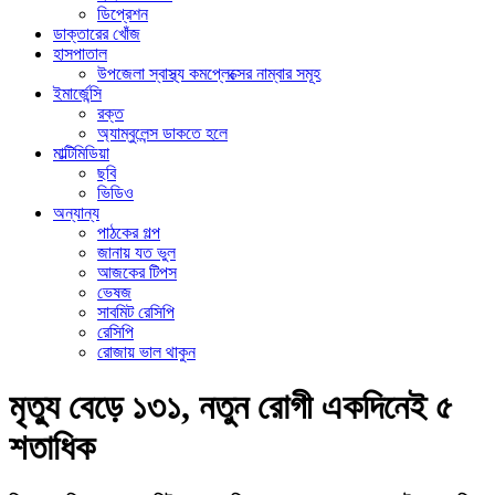
ডিপ্রেশন
ডাক্তারের খোঁজ
হাসপাতাল
উপজেলা স্বাস্থ্য কমপ্লেক্সের নাম্বার সমূহ
ইমার্জেন্সি
রক্ত
অ্যাম্বুলেন্স ডাকতে হলে
মাল্টিমিডিয়া
ছবি
ভিডিও
অন্যান্য
পাঠকের গল্প
জানায় যত ভুল
আজকের টিপস
ভেষজ
সাবমিট রেসিপি
রেসিপি
রোজায় ভাল থাকুন
মৃত্যু বেড়ে ১৩১, নতুন রোগী একদিনেই ৫
শতাধিক