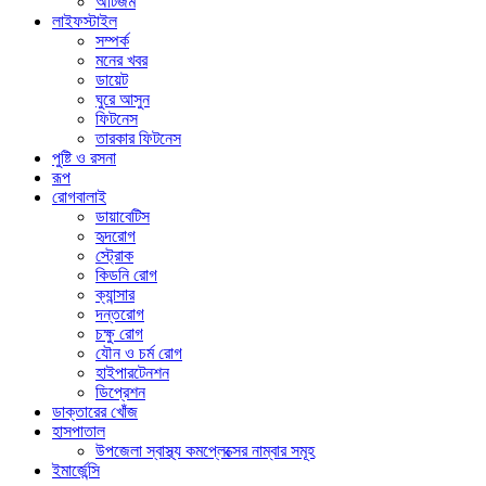
অটিজম
লাইফস্টাইল
সম্পর্ক
মনের খবর
ডায়েট
ঘুরে আসুন
ফিটনেস
তারকার ফিটনেস
পুষ্টি ও রসনা
রূপ
রোগবালাই
ডায়াবেটিস
হৃদরোগ
স্ট্রোক
কিডনি রোগ
ক্যান্সার
দন্তরোগ
চক্ষু রোগ
যৌন ও চর্ম রোগ
হাইপারটেনশন
ডিপ্রেশন
ডাক্তারের খোঁজ
হাসপাতাল
উপজেলা স্বাস্থ্য কমপ্লেক্সের নাম্বার সমূহ
ইমার্জেন্সি