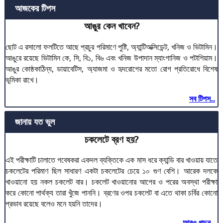
আজকের টিপস
আঙুর কেন খাবেন?
ছোট এ রসালো ফলটিতে আছে প্রচুর পরিমাণে পুষ্টি, অ্যান্টিঅক্সিডেন্ট, খনিজ ও ভিটামিন।
আঙুরে রয়েছে ভিটামিন কে, সি, বি১, বি৬ এবং খনিজ উপাদান ম্যাংগানিজ ও পটাশিয়াম।
আঙুর কোষ্ঠকাঠিন্য, ডায়াবেটিস, অ্যাজমা ও হৃদরোগের মতো রোগ প্রতিরোধে বিশেষ
ভূমিকা রাখে।
সব টিপস...
জানায় যত ভুল
চকলেটে ব্রণ হয়?
এই পরীক্ষাটি চালাতে গবেষকরা একদল ব্যক্তিকে এক মাস ধরে ক্যান্ডি বার খাওয়ায় যাতে
চকলেটের পরিমাণ ছিল সাধারণ একটা চকলেটের চেয়ে ১০ গুণ বেশি। আরেক দলকে
খাওয়ানো হয় নকল চকলেট বার। চকলেট খাওয়ানোর আগের ও পরের অবস্থা পরীক্ষা
করে কোনো পার্থক্য তারা খুঁজে পাননি। ব্রণের ওপর চকলেট বা এতে থাকা চর্বির কোনো
প্রভাব রয়েছে বলেও মনে হয়নি তাদের।
আরও পড়ুন...