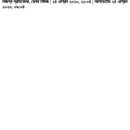
নিজস্ব প্রতিবেদক, হেলথ নিউজ | ২৪ এপ্রিল ২০২০, ২১:০৪ | আপডেটেড ২৪ এপ্রিল
২০২০, ০৯:০৪