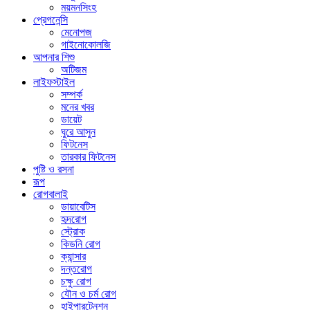
ময়মনসিংহ
প্রেগনেন্সি
মেনোপজ
গাইনোকোলজি
আপনার শিশু
অটিজম
লাইফস্টাইল
সম্পর্ক
মনের খবর
ডায়েট
ঘুরে আসুন
ফিটনেস
তারকার ফিটনেস
পুষ্টি ও রসনা
রূপ
রোগবালাই
ডায়াবেটিস
হৃদরোগ
স্ট্রোক
কিডনি রোগ
ক্যান্সার
দন্তরোগ
চক্ষু রোগ
যৌন ও চর্ম রোগ
হাইপারটেনশন