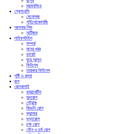
রংপুর
ময়মনসিংহ
প্রেগনেন্সি
মেনোপজ
গাইনোকোলজি
আপনার শিশু
অটিজম
লাইফস্টাইল
সম্পর্ক
মনের খবর
ডায়েট
ঘুরে আসুন
ফিটনেস
তারকার ফিটনেস
পুষ্টি ও রসনা
রূপ
রোগবালাই
ডায়াবেটিস
হৃদরোগ
স্ট্রোক
কিডনি রোগ
ক্যান্সার
দন্তরোগ
চক্ষু রোগ
যৌন ও চর্ম রোগ