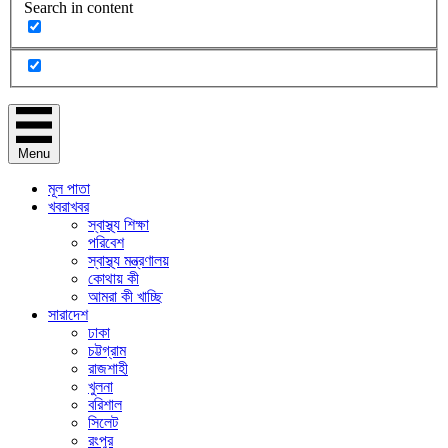
Search in content
Menu
মূল পাতা
খবরাখবর
স্বাস্থ্য শিক্ষা
পরিবেশ
স্বাস্থ্য মন্ত্রণালয়
কোথায় কী
আমরা কী খাচ্ছি
সারাদেশ
ঢাকা
চট্টগ্রাম
রাজশাহী
খুলনা
বরিশাল
সিলেট
রংপুর