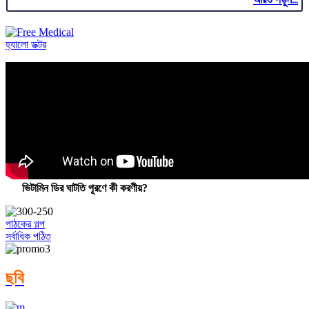
হ্যালো ডক্টর
ভিটামিন ডির ঘাটতি পূরণে কী করণীয়?
পাঠকের গল্প
সর্বাধিক পঠিত
ছবি