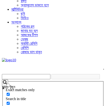
রক্ত
অ্যাম্বুলেন্স ডাকতে হলে
মাল্টিমিডিয়া
ছবি
ভিডিও
অন্যান্য
পাঠকের গল্প
জানায় যত ভুল
আজকের টিপস
ভেষজ
সাবমিট রেসিপি
রেসিপি
রোজায় ভাল থাকুন
,
আরও খুঁজুন
Exact matches only
Search in title