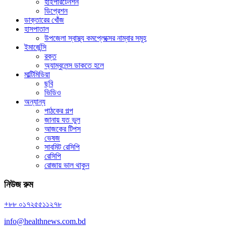
হাইপারটেনশন
ডিপ্রেশন
ডাক্তারের খোঁজ
হাসপাতাল
উপজেলা স্বাস্থ্য কমপ্লেক্সের নাম্বার সমূহ
ইমার্জেন্সি
রক্ত
অ্যাম্বুলেন্স ডাকতে হলে
মাল্টিমিডিয়া
ছবি
ভিডিও
অন্যান্য
পাঠকের গল্প
জানায় যত ভুল
আজকের টিপস
ভেষজ
সাবমিট রেসিপি
রেসিপি
রোজায় ভাল থাকুন
নিউজ রুম
+৮৮ ০১৭২৫৫১১২৭৮
info@healthnews.com.bd