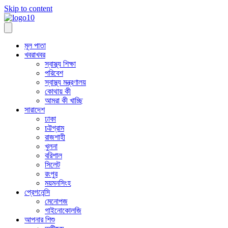
Skip to content
মূল পাতা
খবরাখবর
স্বাস্থ্য শিক্ষা
পরিবেশ
স্বাস্থ্য মন্ত্রণালয়
কোথায় কী
আমরা কী খাচ্ছি
সারাদেশ
ঢাকা
চট্টগ্রাম
রাজশাহী
খুলনা
বরিশাল
সিলেট
রংপুর
ময়মনসিংহ
প্রেগনেন্সি
মেনোপজ
গাইনোকোলজি
আপনার শিশু