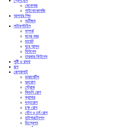
প্রেগনেন্সি
মেনোপজ
গাইনোকোলজি
আপনার শিশু
অটিজম
লাইফস্টাইল
সম্পর্ক
মনের খবর
ডায়েট
ঘুরে আসুন
ফিটনেস
তারকার ফিটনেস
পুষ্টি ও রসনা
রূপ
রোগবালাই
ডায়াবেটিস
হৃদরোগ
স্ট্রোক
কিডনি রোগ
ক্যান্সার
দন্তরোগ
চক্ষু রোগ
যৌন ও চর্ম রোগ
হাইপারটেনশন
ডিপ্রেশন