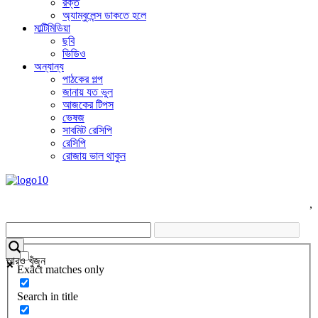
রক্ত
অ্যাম্বুলেন্স ডাকতে হলে
মাল্টিমিডিয়া
ছবি
ভিডিও
অন্যান্য
পাঠকের গল্প
জানায় যত ভুল
আজকের টিপস
ভেষজ
সাবমিট রেসিপি
রেসিপি
রোজায় ভাল থাকুন
,
আরও খুঁজুন
Exact matches only
Search in title