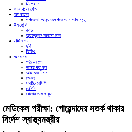
ডিপ্রেশন
ডাক্তারের খোঁজ
হাসপাতাল
উপজেলা স্বাস্থ্য কমপ্লেক্সের নাম্বার সমূহ
ইমার্জেন্সি
রক্ত
অ্যাম্বুলেন্স ডাকতে হলে
মাল্টিমিডিয়া
ছবি
ভিডিও
অন্যান্য
পাঠকের গল্প
জানায় যত ভুল
আজকের টিপস
ভেষজ
সাবমিট রেসিপি
রেসিপি
রোজায় ভাল থাকুন
মেডিকেল পরীক্ষা: গোয়েন্দাদের সতর্ক থাকার
নির্দেশ স্বাস্থ্যমন্ত্রীর