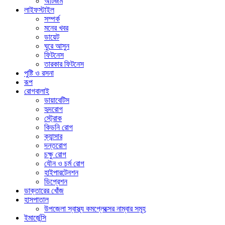
অটিজম
লাইফস্টাইল
সম্পর্ক
মনের খবর
ডায়েট
ঘুরে আসুন
ফিটনেস
তারকার ফিটনেস
পুষ্টি ও রসনা
রূপ
রোগবালাই
ডায়াবেটিস
হৃদরোগ
স্ট্রোক
কিডনি রোগ
ক্যান্সার
দন্তরোগ
চক্ষু রোগ
যৌন ও চর্ম রোগ
হাইপারটেনশন
ডিপ্রেশন
ডাক্তারের খোঁজ
হাসপাতাল
উপজেলা স্বাস্থ্য কমপ্লেক্সের নাম্বার সমূহ
ইমার্জেন্সি