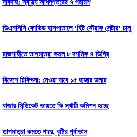
দাবদাহ: স্বাস্থ্য অধিদপ্তরের ৭ পরামর্শ
ডিএনসিসি কোভিড হাসপাতালে ‘হিট স্ট্রোক সেন্টার’ চালু
রাজশাহীতে তাপমাত্রা কমল ৮ দশমিক ৪ ডিগ্রি
বিদেশে চিকিৎসা: নেওয়া যাবে ১৫ হাজার ডলার
বাজার সিন্ডিকেট ভাঙতে কি স্থায়ী কমিশন হচ্ছে
তাপমাত্রা কমতে পারে, বৃষ্টির পূর্বাভাস