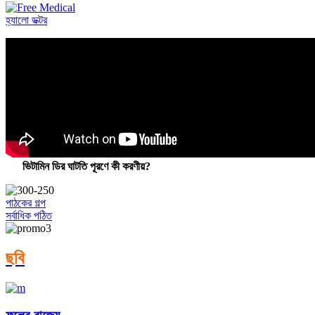
হ্যালো ডক্টর
ভিটামিন ডির ঘাটতি পূরণে কী করণীয়?
পাঠকের গল্প
সর্বাধিক পঠিত
ছবি