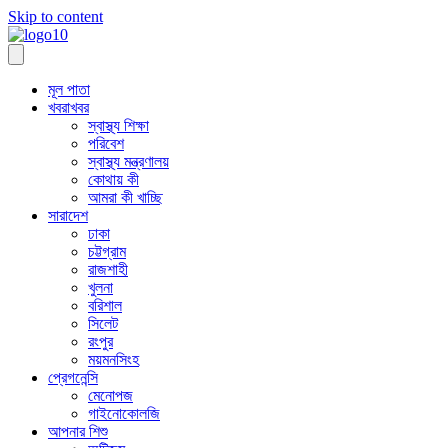
Skip to content
মূল পাতা
খবরাখবর
স্বাস্থ্য শিক্ষা
পরিবেশ
স্বাস্থ্য মন্ত্রণালয়
কোথায় কী
আমরা কী খাচ্ছি
সারাদেশ
ঢাকা
চট্টগ্রাম
রাজশাহী
খুলনা
বরিশাল
সিলেট
রংপুর
ময়মনসিংহ
প্রেগনেন্সি
মেনোপজ
গাইনোকোলজি
আপনার শিশু