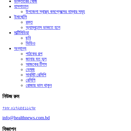
ডাক্তারের খোঁজ
হাসপাতাল
উপজেলা স্বাস্থ্য কমপ্লেক্সের নাম্বার সমূহ
ইমার্জেন্সি
রক্ত
অ্যাম্বুলেন্স ডাকতে হলে
মাল্টিমিডিয়া
ছবি
ভিডিও
অন্যান্য
পাঠকের গল্প
জানায় যত ভুল
আজকের টিপস
ভেষজ
সাবমিট রেসিপি
রেসিপি
রোজায় ভাল থাকুন
নিউজ রুম
+৮৮ ০১৭২৫৫১১২৭৮
info@healthnews.com.bd
বিজ্ঞাপন