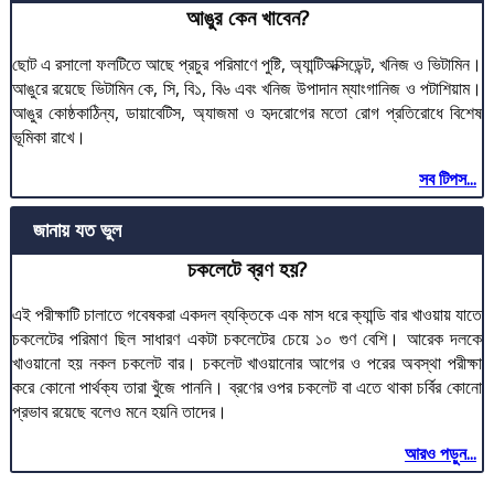
আঙুর কেন খাবেন?
ছোট এ রসালো ফলটিতে আছে প্রচুর পরিমাণে পুষ্টি, অ্যান্টিঅক্সিডেন্ট, খনিজ ও ভিটামিন।
আঙুরে রয়েছে ভিটামিন কে, সি, বি১, বি৬ এবং খনিজ উপাদান ম্যাংগানিজ ও পটাশিয়াম।
আঙুর কোষ্ঠকাঠিন্য, ডায়াবেটিস, অ্যাজমা ও হৃদরোগের মতো রোগ প্রতিরোধে বিশেষ
ভূমিকা রাখে।
সব টিপস...
জানায় যত ভুল
চকলেটে ব্রণ হয়?
এই পরীক্ষাটি চালাতে গবেষকরা একদল ব্যক্তিকে এক মাস ধরে ক্যান্ডি বার খাওয়ায় যাতে
চকলেটের পরিমাণ ছিল সাধারণ একটা চকলেটের চেয়ে ১০ গুণ বেশি। আরেক দলকে
খাওয়ানো হয় নকল চকলেট বার। চকলেট খাওয়ানোর আগের ও পরের অবস্থা পরীক্ষা
করে কোনো পার্থক্য তারা খুঁজে পাননি। ব্রণের ওপর চকলেট বা এতে থাকা চর্বির কোনো
প্রভাব রয়েছে বলেও মনে হয়নি তাদের।
আরও পড়ুন...