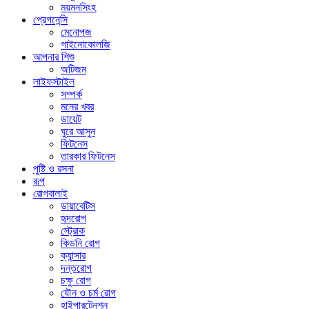
ময়মনসিংহ
প্রেগনেন্সি
মেনোপজ
গাইনোকোলজি
আপনার শিশু
অটিজম
লাইফস্টাইল
সম্পর্ক
মনের খবর
ডায়েট
ঘুরে আসুন
ফিটনেস
তারকার ফিটনেস
পুষ্টি ও রসনা
রূপ
রোগবালাই
ডায়াবেটিস
হৃদরোগ
স্ট্রোক
কিডনি রোগ
ক্যান্সার
দন্তরোগ
চক্ষু রোগ
যৌন ও চর্ম রোগ
হাইপারটেনশন