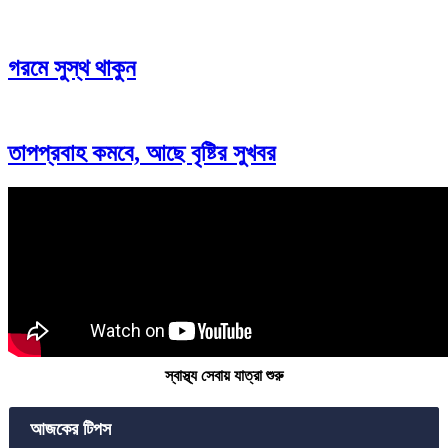
গরমে সুস্থ থাকুন
তাপপ্রবাহ কমবে, আছে বৃষ্টির সুখবর
স্বাস্থ্য সেবায় যাত্রা শুরু
আজকের টিপস