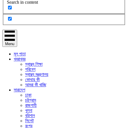
Search in content
Menu
মূল পাতা
খবরাখবর
স্বাস্থ্য শিক্ষা
পরিবেশ
স্বাস্থ্য মন্ত্রণালয়
কোথায় কী
আমরা কী খাচ্ছি
সারাদেশ
ঢাকা
চট্টগ্রাম
রাজশাহী
খুলনা
বরিশাল
সিলেট
রংপুর