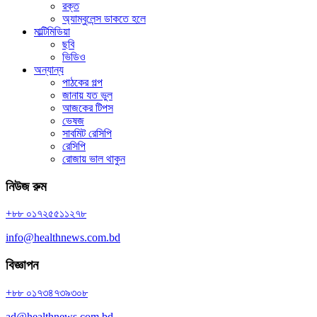
রক্ত
অ্যাম্বুলেন্স ডাকতে হলে
মাল্টিমিডিয়া
ছবি
ভিডিও
অন্যান্য
পাঠকের গল্প
জানায় যত ভুল
আজকের টিপস
ভেষজ
সাবমিট রেসিপি
রেসিপি
রোজায় ভাল থাকুন
নিউজ রুম
+৮৮ ০১৭২৫৫১১২৭৮
info@healthnews.com.bd
বিজ্ঞাপন
+৮৮ ০১৭৩৪৭৩৯৩০৮
ad@healthnews.com.bd