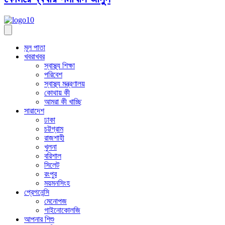
মূল পাতা
খবরাখবর
স্বাস্থ্য শিক্ষা
পরিবেশ
স্বাস্থ্য মন্ত্রণালয়
কোথায় কী
আমরা কী খাচ্ছি
সারাদেশ
ঢাকা
চট্টগ্রাম
রাজশাহী
খুলনা
বরিশাল
সিলেট
রংপুর
ময়মনসিংহ
প্রেগনেন্সি
মেনোপজ
গাইনোকোলজি
আপনার শিশু