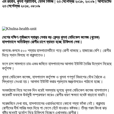
এম রহমান, খুলনা প্রতিনিধি, হেলথ নিউজ | ২৩ সেপ্টেম্বর ২০১৮, ২০:০৯ | আপডেটেড
২৩ সেপ্টেম্বর ২০১৮, ০৮:০৯
দেশের দক্ষিণ-পূর্বাঞ্চলে স্বাস্থ্য সেবার বড় কেন্দ্র খুলনা মেডিকেল কলেজ (খুমেক)
হাসপাতালে অতিরিক্ত রোগীর চাপে ব্যাহত হচ্ছে চিকিৎসা সেবা।
কাগজে-কলমে ৫০০ শয্যার হাসপাতালটিতে গড়ে রোগী থাকছে ১ হাজারের বেশি। রোগীর
ভিড়ে স্থান মিলছে না বারান্দাতেও।
ফলে চাপ সামলাতে চার একর জমিতে হাসপাতালের আলাদা ইউনিট তৈরির উদ্যোগ নিয়েছে
কর্তৃপক্ষ।
খুলনা মেডিকেল কলেজ, হাসপাতাল কর্তৃপক্ষ ও খুলনা গণপূর্ত বিভাগের যৌথ বৈঠকে এ
সিদ্ধান্ত নেওয়া হয়। আলাদা ইউনিট করার প্রস্তাব মন্ত্রণালয়েও পাঠানো হচ্ছে।
অবকাঠামো নিয়ে অনেক দিন ধরেই সমস্যায় ভুগছে খুলনা মেডিকেল কলেজ হাসপাতাল।
কয়েকটি ভবনকে ঊর্ধমুখী সম্প্রসারণ করেও রোগীর ধারণ ক্ষমতা যথেষ্ট বাড়ানো যায়নি।
সরেজমিনে দেখা যায়, হাসপাতালের ওয়ার্ডগুলোতে কোনো শয্যা ফাঁকা নেই। বারান্দায়
রোগীদের দীর্ঘ সারির মধ্য দিয়ে পা ফেলে হেঁটে যাওয়াও কষ্টকর। তীব্র গরম কিংবা ঝড়
বৃষ্টির মধ্যেই দুর্ভোগ নিয়ে চিকিৎসা নিচ্ছেন এখানকার রোগীরা।