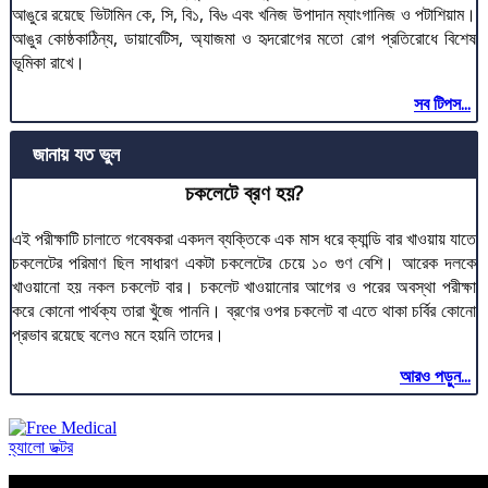
আঙুরে রয়েছে ভিটামিন কে, সি, বি১, বি৬ এবং খনিজ উপাদান ম্যাংগানিজ ও পটাশিয়াম।
আঙুর কোষ্ঠকাঠিন্য, ডায়াবেটিস, অ্যাজমা ও হৃদরোগের মতো রোগ প্রতিরোধে বিশেষ
ভূমিকা রাখে।
সব টিপস...
জানায় যত ভুল
চকলেটে ব্রণ হয়?
এই পরীক্ষাটি চালাতে গবেষকরা একদল ব্যক্তিকে এক মাস ধরে ক্যান্ডি বার খাওয়ায় যাতে
চকলেটের পরিমাণ ছিল সাধারণ একটা চকলেটের চেয়ে ১০ গুণ বেশি। আরেক দলকে
খাওয়ানো হয় নকল চকলেট বার। চকলেট খাওয়ানোর আগের ও পরের অবস্থা পরীক্ষা
করে কোনো পার্থক্য তারা খুঁজে পাননি। ব্রণের ওপর চকলেট বা এতে থাকা চর্বির কোনো
প্রভাব রয়েছে বলেও মনে হয়নি তাদের।
আরও পড়ুন...
হ্যালো ডক্টর