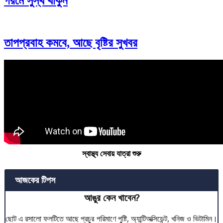
গরমে সুস্থ থাকুন
তাপপ্রবাহ কমবে, আছে বৃষ্টির সুখবর
স্বাস্থ্য সেবায় যাত্রা শুরু
আজকের টিপস
আঙুর কেন খাবেন?
ছোট এ রসালো ফলটিতে আছে প্রচুর পরিমাণে পুষ্টি, অ্যান্টিঅক্সিডেন্ট, খনিজ ও ভিটামিন।