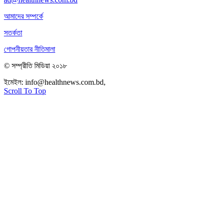
আমাদের সম্পর্কে
সতর্কতা
গোপনীয়তার নীতিমালা
© সম্প্রীতি মিডিয়া ২০১৮
ইমেইল:
info@healthnews.com.bd,
ফোন: +৮৮ ০১৭৩৪৭৩৯৩০৮।
Scroll To Top