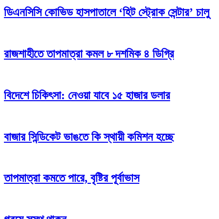
ডিএনসিসি কোভিড হাসপাতালে ‘হিট স্ট্রোক সেন্টার’ চালু
রাজশাহীতে তাপমাত্রা কমল ৮ দশমিক ৪ ডিগ্রি
বিদেশে চিকিৎসা: নেওয়া যাবে ১৫ হাজার ডলার
বাজার সিন্ডিকেট ভাঙতে কি স্থায়ী কমিশন হচ্ছে
তাপমাত্রা কমতে পারে, বৃষ্টির পূর্বাভাস