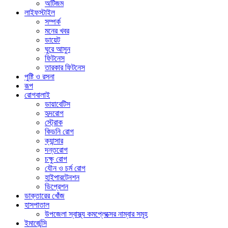
অটিজম
লাইফস্টাইল
সম্পর্ক
মনের খবর
ডায়েট
ঘুরে আসুন
ফিটনেস
তারকার ফিটনেস
পুষ্টি ও রসনা
রূপ
রোগবালাই
ডায়াবেটিস
হৃদরোগ
স্ট্রোক
কিডনি রোগ
ক্যান্সার
দন্তরোগ
চক্ষু রোগ
যৌন ও চর্ম রোগ
হাইপারটেনশন
ডিপ্রেশন
ডাক্তারের খোঁজ
হাসপাতাল
উপজেলা স্বাস্থ্য কমপ্লেক্সের নাম্বার সমূহ
ইমার্জেন্সি