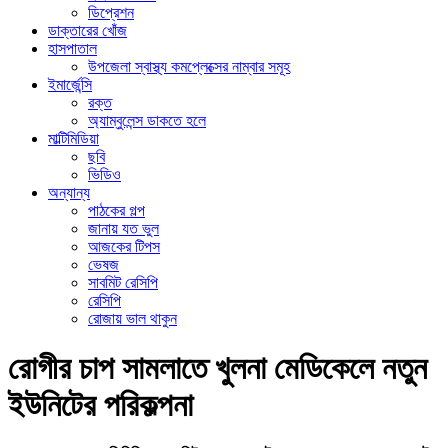
ডিপ্রেশন
ডাক্তারের খোঁজ
হাসপাতাল
উপজেলা স্বাস্থ্য কমপ্লেক্সের নাম্বার সমূহ
ইমার্জেন্সি
রক্ত
অ্যাম্বুলেন্স ডাকতে হলে
মাল্টিমিডিয়া
ছবি
ভিডিও
অন্যান্য
পাঠকের গল্প
জানায় যত ভুল
আজকের টিপস
ভেষজ
সাবমিট রেসিপি
রেসিপি
রোজায় ভাল থাকুন
রোগীর চাপ সামলাতে খুলনা মেডিকেলে নতুন
ইউনিটের পরিকল্পনা