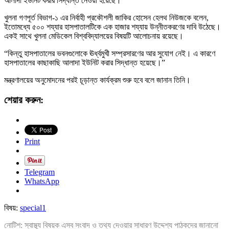
আলাদা ইউনিট করার সিদ্ধান্ত নেওয়া হয়েছে।”
খুলনা গণপূর্ত বিভাগ-১ এর নির্বাহী প্রকৌশলী জাকির হোসেন হেলথ নিউজকে বলেন,
ইতোমধ্যে ৫০০ শয্যার হাসপাতালটিকে এক হাজার শয্যায় উন্নীতকরণের দাবি উঠেছে।
একই সাথে খুলনা মেডিকেল বিশ্ববিদ্যালয়ের বিষয়টি আলোচনায় রয়েছে।
“কিন্তু হাসপাতালের ভবনগুলোকে ঊর্ধ্বমুখী সম্প্রসারণের আর সুযোগ নেই। এ কারণে
হাসপাতালের কাছাকাছি আলাদা ইউনিট করার সিদ্ধান্ত হয়েছে।”
মন্ত্রণালয়ের অনুমোদনের পরই চূড়ান্ত কার্যক্রম শুরু হবে বলে জানান তিনি।
শেয়ার করুন:
Print
Telegram
WhatsApp
বিষয়:
special1
নোটিশ: স্বাস্থ্য বিষয়ক এসব সংবাদ ও তথ্য দেওয়ার সাধারণ উদ্দেশ্য পাঠকদের জানানো