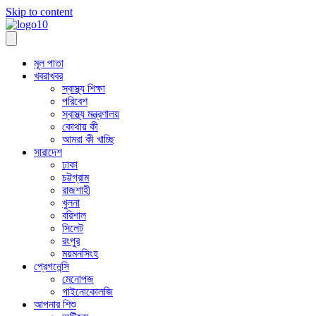
Skip to content
মূল পাতা
খবরাখবর
স্বাস্থ্য শিক্ষা
পরিবেশ
স্বাস্থ্য মন্ত্রণালয়
কোথায় কী
আমরা কী খাচ্ছি
সারাদেশ
ঢাকা
চট্টগ্রাম
রাজশাহী
খুলনা
বরিশাল
সিলেট
রংপুর
ময়মনসিংহ
প্রেগনেন্সি
মেনোপজ
গাইনোকোলজি
আপনার শিশু