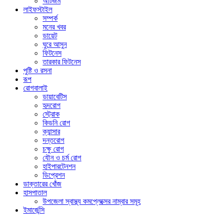
অটিজম
লাইফস্টাইল
সম্পর্ক
মনের খবর
ডায়েট
ঘুরে আসুন
ফিটনেস
তারকার ফিটনেস
পুষ্টি ও রসনা
রূপ
রোগবালাই
ডায়াবেটিস
হৃদরোগ
স্ট্রোক
কিডনি রোগ
ক্যান্সার
দন্তরোগ
চক্ষু রোগ
যৌন ও চর্ম রোগ
হাইপারটেনশন
ডিপ্রেশন
ডাক্তারের খোঁজ
হাসপাতাল
উপজেলা স্বাস্থ্য কমপ্লেক্সের নাম্বার সমূহ
ইমার্জেন্সি