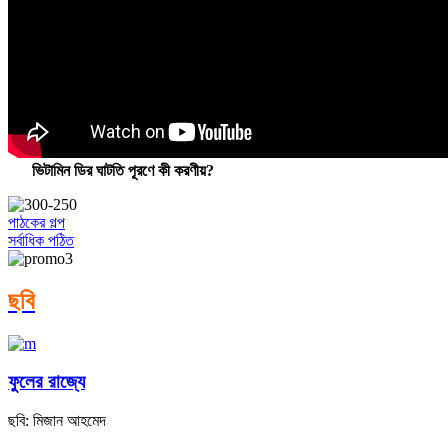
ভিটামিন ডির ঘাটতি পূরণে কী করণীয়?
পাঠকের গল্প
সর্বাধিক পঠিত
ছবি
ফুলের রাজ্যে
ছবি: মিজান আহমেদ