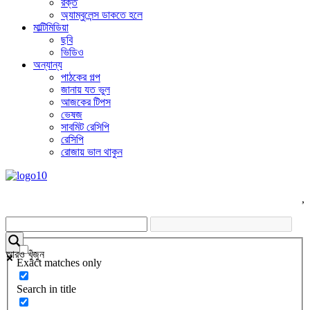
রক্ত
অ্যাম্বুলেন্স ডাকতে হলে
মাল্টিমিডিয়া
ছবি
ভিডিও
অন্যান্য
পাঠকের গল্প
জানায় যত ভুল
আজকের টিপস
ভেষজ
সাবমিট রেসিপি
রেসিপি
রোজায় ভাল থাকুন
,
আরও খুঁজুন
Exact matches only
Search in title