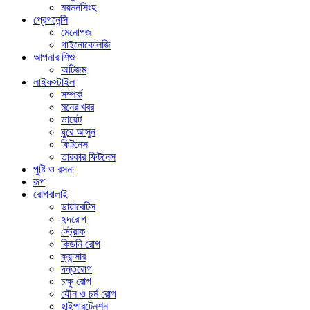
ময়মনসিংহ
প্রেগনেন্সি
মেনোপজ
গাইনোকোলজি
আপনার শিশু
অটিজম
লাইফস্টাইল
সম্পর্ক
মনের খবর
ডায়েট
ঘুরে আসুন
ফিটনেস
তারকার ফিটনেস
পুষ্টি ও রসনা
রূপ
রোগবালাই
ডায়াবেটিস
হৃদরোগ
স্ট্রোক
কিডনি রোগ
ক্যান্সার
দন্তরোগ
চক্ষু রোগ
যৌন ও চর্ম রোগ
হাইপারটেনশন