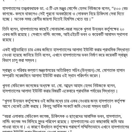
হাসপাতালের তত্ত্বাবধায়ক ডা. এ টি এম মঞ্জুর মোর্শেদ হেলথ নিউজকে বলেন, “৫০০ বেড
কাগজে- কলমে থাকলেও সেই পুরনো অবকাঠামো ও লোকবল নিয়ে চিকিৎসা সেবা দিতে
হচ্ছে। অনেক সময় রোগীর জায়গা দিতেই হিমশিম খেতে হয়।”
তিনি বলেন, হাসপাতালের কাছেই সোনাডাঙ্গা-বয়রা সড়কে খুলনা উন্নয়ন কর্তৃপক্ষের ২০
একর জমি রয়েছে। সেখানে নার্সিং কলেজ, আইএইচটি ভবন ও কয়েকটি আবাসন স্থাপনা
রয়েছে।
একই বাউন্ডারিতে চার একর জমিতে হাসপাতালের আলাদা ইউনিট করার প্রাথমিক সিদ্ধান্ত
নেওয়া হয়েছে জানিয়ে তিনি বলেন, এখানে হাসপাতালের ভবন নির্মাণ করে কয়েকটি স্বাস্থ্য
বিভাগ চালু করা সম্ভব।
স্বাস্থ্য ও পরিবার কল্যাণ মন্ত্রণালয়ের অতিরিক্ত সচিব (উন্নয়ন) মো. মোশতাক হাসান
সম্প্রতি সরেজমিনে আলাদা ইউনিট করার ওই স্থান পরিদর্শন করেন।
খুলনা মেডিকেল কলেজের অধ্যক্ষ ডা. মো. আব্দুল আহাদ হেলথ নিউজকে বলেন,
হাসপাতালের আলাদা ইউনিট করার বিষয়টি একেবারে প্রাথমিক পর্যায়ের সিদ্ধান্ত।
“খুলনা উন্নয়ন কর্তৃপক্ষের ওই জমির মধ্যে চার একর নেওয়ার জন্য হাসপাতাল কর্তৃপক্ষ
আগে থেকেই চেষ্টা করছে। কিন্তু আর্থিক সংকটে জমি নেওয়া সম্ভব হয়নি।
“বয়রা এলাকায় মেডিকেল কলেজ, চিকিৎসক ও ছাত্রদের আবাসিক ভবন, হাসপাতাল,
নার্সিং কলেজ সব মিলিয়ে সুন্দর পরিবেশ রয়েছে। হাসপাতালের এত কাছাকাছি জমি আর
পাওয়া যাবে না। এ কারণে ঊর্ধ্বতন কর্তৃপক্ষের পরামর্শে সম্মিলিতভাবে এখানে হাসপাতালের