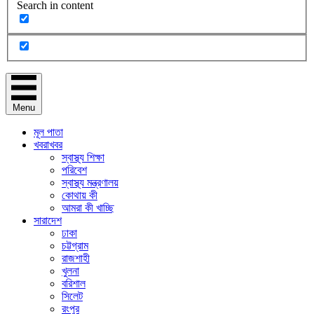
Search in content
Menu
মূল পাতা
খবরাখবর
স্বাস্থ্য শিক্ষা
পরিবেশ
স্বাস্থ্য মন্ত্রণালয়
কোথায় কী
আমরা কী খাচ্ছি
সারাদেশ
ঢাকা
চট্টগ্রাম
রাজশাহী
খুলনা
বরিশাল
সিলেট
রংপুর