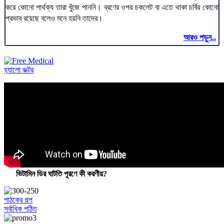
করে কোনো পার্থক্য তারা খুঁজে পাননি। ব্রণের ওপর চকলেট বা এতে থাকা চর্বির কোনো
প্রভাব রয়েছে বলেও মনে হয়নি তাদের।
আরও পড়ুন...
হ্যালো ডক্টর
ভিটামিন ডির ঘাটতি পূরণে কী করণীয়?
পাঠকের গল্প
সর্বাধিক পঠিত