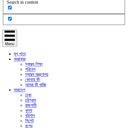
Search in content
Menu
মূল পাতা
খবরাখবর
স্বাস্থ্য শিক্ষা
পরিবেশ
স্বাস্থ্য মন্ত্রণালয়
কোথায় কী
আমরা কী খাচ্ছি
সারাদেশ
ঢাকা
চট্টগ্রাম
রাজশাহী
খুলনা
বরিশাল
সিলেট
রংপুর