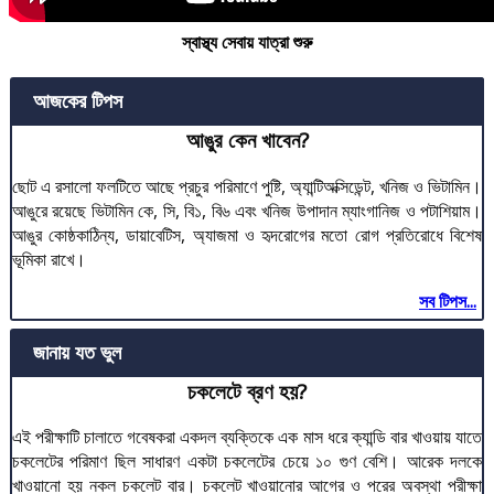
স্বাস্থ্য সেবায় যাত্রা শুরু
আজকের টিপস
আঙুর কেন খাবেন?
ছোট এ রসালো ফলটিতে আছে প্রচুর পরিমাণে পুষ্টি, অ্যান্টিঅক্সিডেন্ট, খনিজ ও ভিটামিন।
আঙুরে রয়েছে ভিটামিন কে, সি, বি১, বি৬ এবং খনিজ উপাদান ম্যাংগানিজ ও পটাশিয়াম।
আঙুর কোষ্ঠকাঠিন্য, ডায়াবেটিস, অ্যাজমা ও হৃদরোগের মতো রোগ প্রতিরোধে বিশেষ
ভূমিকা রাখে।
সব টিপস...
জানায় যত ভুল
চকলেটে ব্রণ হয়?
এই পরীক্ষাটি চালাতে গবেষকরা একদল ব্যক্তিকে এক মাস ধরে ক্যান্ডি বার খাওয়ায় যাতে
চকলেটের পরিমাণ ছিল সাধারণ একটা চকলেটের চেয়ে ১০ গুণ বেশি। আরেক দলকে
খাওয়ানো হয় নকল চকলেট বার। চকলেট খাওয়ানোর আগের ও পরের অবস্থা পরীক্ষা