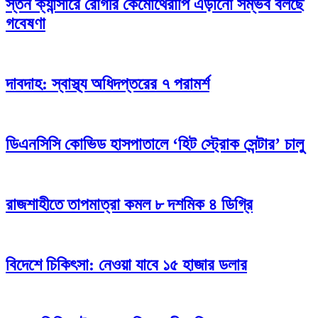
স্তন ক্যান্সারে রোগীর কেমোথেরাপি এড়ানো সম্ভব বলছে
গবেষণা
দাবদাহ: স্বাস্থ্য অধিদপ্তরের ৭ পরামর্শ
ডিএনসিসি কোভিড হাসপাতালে ‘হিট স্ট্রোক সেন্টার’ চালু
রাজশাহীতে তাপমাত্রা কমল ৮ দশমিক ৪ ডিগ্রি
বিদেশে চিকিৎসা: নেওয়া যাবে ১৫ হাজার ডলার