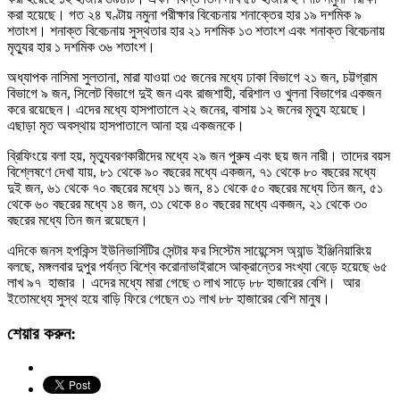
করা হয়েছে। গত ২৪ ঘণ্টায় নমুনা পরীক্ষার বিবেচনায় শনাক্তের হার ১৯ দশমিক ৯
শতাংশ। শনাক্ত বিবেচনায় সুস্থতার হার ২১ দশমিক ১৩ শতাংশ এবং শনাক্ত বিবেচনায়
মৃত্যুর হার ১ দশমিক ৩৬ শতাংশ।
অধ্যাপক নাসিমা সুলতানা, মারা যাওয়া ৩৫ জনের মধ্যে ঢাকা বিভাগে ২১ জন, চট্টগ্রাম
বিভাগে ৯ জন, সিলেট বিভাগে দুই জন এবং রাজশাহী, বরিশাল ও খুলনা বিভাগের একজন
করে রয়েছেন। এদের মধ্যে হাসপাতালে ২২ জনের, বাসায় ১২ জনের মৃত্যু হয়েছে।
এছাড়া মৃত অবস্থায় হাসপাতালে আনা হয় একজনকে।
ব্রিফিংয়ে বলা হয়, মৃত্যুবরণকারীদের মধ্যে ২৯ জন পুরুষ এবং ছয় জন নারী। তাদের বয়স
বিশ্লেষণে দেখা যায়, ৮১ থেকে ৯০ বছরের মধ্যে একজন, ৭১ থেকে ৮০ বছরের মধ্যে
দুই জন, ৬১ থেকে ৭০ বছরের মধ্যে ১১ জন, ৪১ থেকে ৫০ বছরের মধ্যে তিন জন, ৫১
থেকে ৬০ বছরের মধ্যে ১৪ জন, ৩১ থেকে ৪০ বছরের মধ্যে একজন, ২১ থেকে ৩০
বছরের মধ্যে তিন জন রয়েছেন।
এদিকে জনস হপকিন্স ইউনিভার্সিটির সেন্টার ফর সিস্টেম সায়েন্সেস অ্যান্ড ইঞ্জিনিয়ারিংয়
বলছে, মঙ্গলবার দুপুর পর্যন্ত বিশ্বে করোনাভাইরাসে আক্রান্তের সংখ্যা বেড়ে হয়েছে ৬৫
লাখ ৯৭ হাজার । এদের মধ্যে মারা গেছে ৩ লাখ সাড়ে ৮৮ হাজারের বেশি। আর
ইতোমধ্যে সুস্থ হয়ে বাড়ি ফিরে গেছেন ৩১ লাখ ৮৮ হাজারের বেশি মানুষ।
শেয়ার করুন: