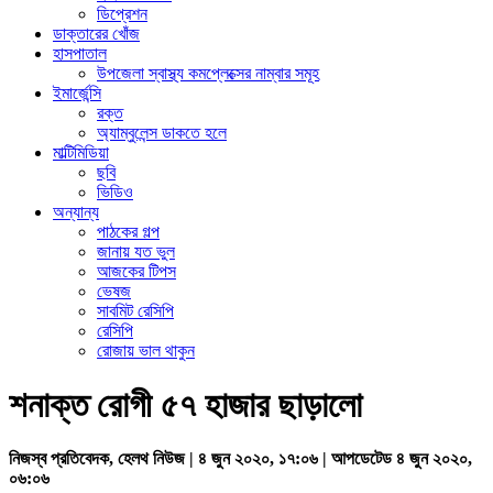
ডিপ্রেশন
ডাক্তারের খোঁজ
হাসপাতাল
উপজেলা স্বাস্থ্য কমপ্লেক্সের নাম্বার সমূহ
ইমার্জেন্সি
রক্ত
অ্যাম্বুলেন্স ডাকতে হলে
মাল্টিমিডিয়া
ছবি
ভিডিও
অন্যান্য
পাঠকের গল্প
জানায় যত ভুল
আজকের টিপস
ভেষজ
সাবমিট রেসিপি
রেসিপি
রোজায় ভাল থাকুন
শনাক্ত রোগী ৫৭ হাজার ছাড়ালো
নিজস্ব প্রতিবেদক, হেলথ নিউজ | ৪ জুন ২০২০, ১৭:০৬ | আপডেটেড ৪ জুন ২০২০,
০৬:০৬