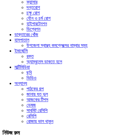
ক্যান্সার
দন্তরোগ
চক্ষু রোগ
যৌন ও চর্ম রোগ
হাইপারটেনশন
ডিপ্রেশন
ডাক্তারের খোঁজ
হাসপাতাল
উপজেলা স্বাস্থ্য কমপ্লেক্সের নাম্বার সমূহ
ইমার্জেন্সি
রক্ত
অ্যাম্বুলেন্স ডাকতে হলে
মাল্টিমিডিয়া
ছবি
ভিডিও
অন্যান্য
পাঠকের গল্প
জানায় যত ভুল
আজকের টিপস
ভেষজ
সাবমিট রেসিপি
রেসিপি
রোজায় ভাল থাকুন
নিউজ রুম