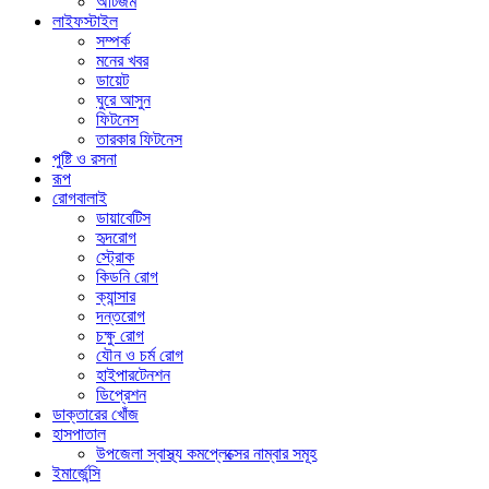
অটিজম
লাইফস্টাইল
সম্পর্ক
মনের খবর
ডায়েট
ঘুরে আসুন
ফিটনেস
তারকার ফিটনেস
পুষ্টি ও রসনা
রূপ
রোগবালাই
ডায়াবেটিস
হৃদরোগ
স্ট্রোক
কিডনি রোগ
ক্যান্সার
দন্তরোগ
চক্ষু রোগ
যৌন ও চর্ম রোগ
হাইপারটেনশন
ডিপ্রেশন
ডাক্তারের খোঁজ
হাসপাতাল
উপজেলা স্বাস্থ্য কমপ্লেক্সের নাম্বার সমূহ
ইমার্জেন্সি