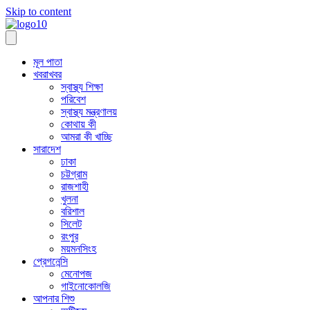
Skip to content
মূল পাতা
খবরাখবর
স্বাস্থ্য শিক্ষা
পরিবেশ
স্বাস্থ্য মন্ত্রণালয়
কোথায় কী
আমরা কী খাচ্ছি
সারাদেশ
ঢাকা
চট্টগ্রাম
রাজশাহী
খুলনা
বরিশাল
সিলেট
রংপুর
ময়মনসিংহ
প্রেগনেন্সি
মেনোপজ
গাইনোকোলজি
আপনার শিশু