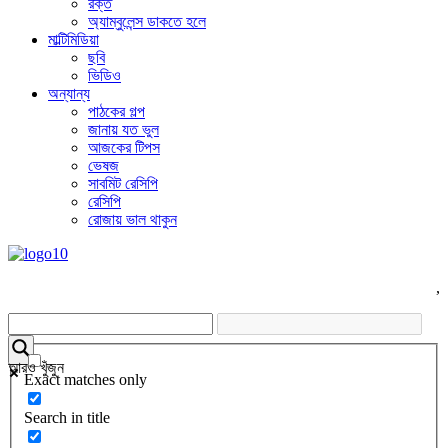
রক্ত
অ্যাম্বুলেন্স ডাকতে হলে
মাল্টিমিডিয়া
ছবি
ভিডিও
অন্যান্য
পাঠকের গল্প
জানায় যত ভুল
আজকের টিপস
ভেষজ
সাবমিট রেসিপি
রেসিপি
রোজায় ভাল থাকুন
,
আরও খুঁজুন
Exact matches only
Search in title