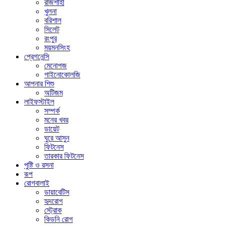
রাজশাহী
খুলনা
বরিশাল
সিলেট
রংপুর
ময়মনসিংহ
প্রেগনেন্সি
মেনোপজ
গাইনোকোলজি
আপনার শিশু
অটিজম
লাইফস্টাইল
সম্পর্ক
মনের খবর
ডায়েট
ঘুরে আসুন
ফিটনেস
তারকার ফিটনেস
পুষ্টি ও রসনা
রূপ
রোগবালাই
ডায়াবেটিস
হৃদরোগ
স্ট্রোক
কিডনি রোগ