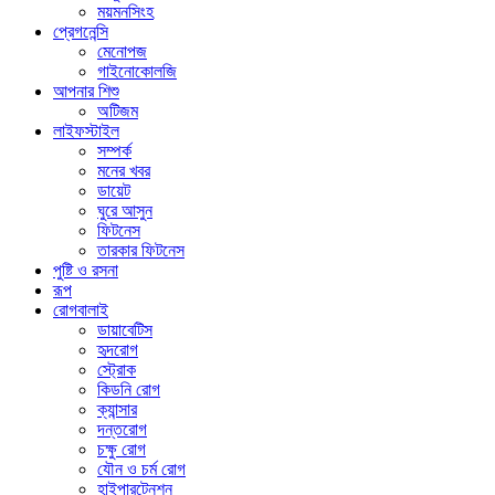
ময়মনসিংহ
প্রেগনেন্সি
মেনোপজ
গাইনোকোলজি
আপনার শিশু
অটিজম
লাইফস্টাইল
সম্পর্ক
মনের খবর
ডায়েট
ঘুরে আসুন
ফিটনেস
তারকার ফিটনেস
পুষ্টি ও রসনা
রূপ
রোগবালাই
ডায়াবেটিস
হৃদরোগ
স্ট্রোক
কিডনি রোগ
ক্যান্সার
দন্তরোগ
চক্ষু রোগ
যৌন ও চর্ম রোগ
হাইপারটেনশন