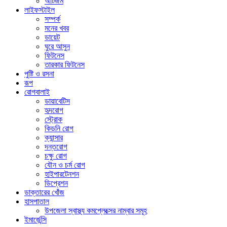
অটিজম
লাইফস্টাইল
সম্পর্ক
মনের খবর
ডায়েট
ঘুরে আসুন
ফিটনেস
তারকার ফিটনেস
পুষ্টি ও রসনা
রূপ
রোগবালাই
ডায়াবেটিস
হৃদরোগ
স্ট্রোক
কিডনি রোগ
ক্যান্সার
দন্তরোগ
চক্ষু রোগ
যৌন ও চর্ম রোগ
হাইপারটেনশন
ডিপ্রেশন
ডাক্তারের খোঁজ
হাসপাতাল
উপজেলা স্বাস্থ্য কমপ্লেক্সের নাম্বার সমূহ
ইমার্জেন্সি