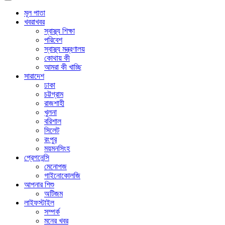
মূল পাতা
খবরাখবর
স্বাস্থ্য শিক্ষা
পরিবেশ
স্বাস্থ্য মন্ত্রণালয়
কোথায় কী
আমরা কী খাচ্ছি
সারাদেশ
ঢাকা
চট্টগ্রাম
রাজশাহী
খুলনা
বরিশাল
সিলেট
রংপুর
ময়মনসিংহ
প্রেগনেন্সি
মেনোপজ
গাইনোকোলজি
আপনার শিশু
অটিজম
লাইফস্টাইল
সম্পর্ক
মনের খবর