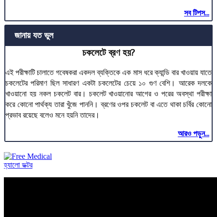
সব টিপস...
জানায় যত ভুল
চকলেটে ব্রণ হয়?
এই পরীক্ষাটি চালাতে গবেষকরা একদল ব্যক্তিকে এক মাস ধরে ক্যান্ডি বার খাওয়ায় যাতে
চকলেটের পরিমাণ ছিল সাধারণ একটা চকলেটের চেয়ে ১০ গুণ বেশি। আরেক দলকে
খাওয়ানো হয় নকল চকলেট বার। চকলেট খাওয়ানোর আগের ও পরের অবস্থা পরীক্ষা
করে কোনো পার্থক্য তারা খুঁজে পাননি। ব্রণের ওপর চকলেট বা এতে থাকা চর্বির কোনো
প্রভাব রয়েছে বলেও মনে হয়নি তাদের।
আরও পড়ুন...
হ্যালো ডক্টর