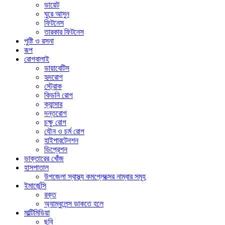
ডায়েট
ঘুরে আসুন
ফিটনেস
তারকার ফিটনেস
পুষ্টি ও রসনা
রূপ
রোগবালাই
ডায়াবেটিস
হৃদরোগ
স্ট্রোক
কিডনি রোগ
ক্যান্সার
দন্তরোগ
চক্ষু রোগ
যৌন ও চর্ম রোগ
হাইপারটেনশন
ডিপ্রেশন
ডাক্তারের খোঁজ
হাসপাতাল
উপজেলা স্বাস্থ্য কমপ্লেক্সের নাম্বার সমূহ
ইমার্জেন্সি
রক্ত
অ্যাম্বুলেন্স ডাকতে হলে
মাল্টিমিডিয়া
ছবি