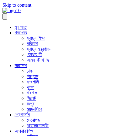
Skip to content
মূল পাতা
খবরাখবর
স্বাস্থ্য শিক্ষা
পরিবেশ
স্বাস্থ্য মন্ত্রণালয়
কোথায় কী
আমরা কী খাচ্ছি
সারাদেশ
ঢাকা
চট্টগ্রাম
রাজশাহী
খুলনা
বরিশাল
সিলেট
রংপুর
ময়মনসিংহ
প্রেগনেন্সি
মেনোপজ
গাইনোকোলজি
আপনার শিশু