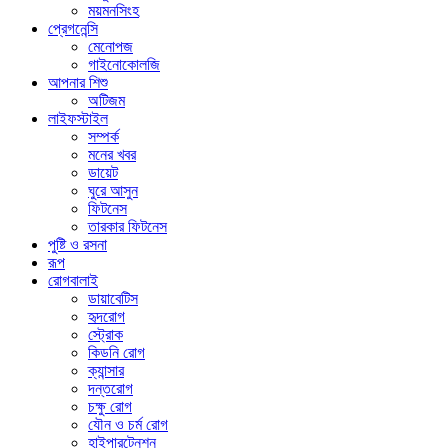
ময়মনসিংহ
প্রেগনেন্সি
মেনোপজ
গাইনোকোলজি
আপনার শিশু
অটিজম
লাইফস্টাইল
সম্পর্ক
মনের খবর
ডায়েট
ঘুরে আসুন
ফিটনেস
তারকার ফিটনেস
পুষ্টি ও রসনা
রূপ
রোগবালাই
ডায়াবেটিস
হৃদরোগ
স্ট্রোক
কিডনি রোগ
ক্যান্সার
দন্তরোগ
চক্ষু রোগ
যৌন ও চর্ম রোগ
হাইপারটেনশন