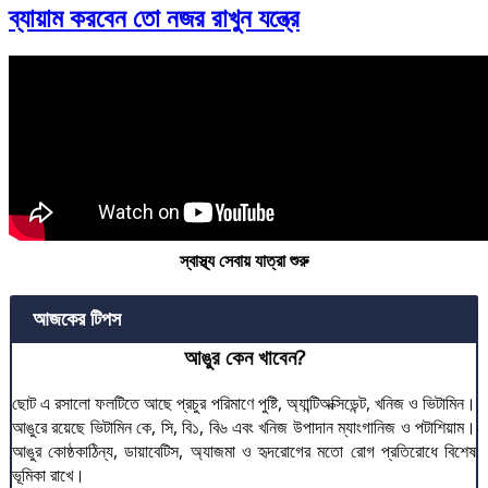
ব্যায়াম করবেন তো নজর রাখুন যন্ত্রে
স্বাস্থ্য সেবায় যাত্রা শুরু
আজকের টিপস
আঙুর কেন খাবেন?
ছোট এ রসালো ফলটিতে আছে প্রচুর পরিমাণে পুষ্টি, অ্যান্টিঅক্সিডেন্ট, খনিজ ও ভিটামিন।
আঙুরে রয়েছে ভিটামিন কে, সি, বি১, বি৬ এবং খনিজ উপাদান ম্যাংগানিজ ও পটাশিয়াম।
আঙুর কোষ্ঠকাঠিন্য, ডায়াবেটিস, অ্যাজমা ও হৃদরোগের মতো রোগ প্রতিরোধে বিশেষ
ভূমিকা রাখে।