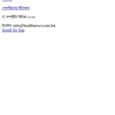
গোপনীয়তার নীতিমালা
© সম্প্রীতি মিডিয়া ২০১৮
ইমেইল:
info@healthnews.com.bd,
ফোন: +৮৮ ০১৭৩৪৭৩৯৩০৮।
Scroll To Top