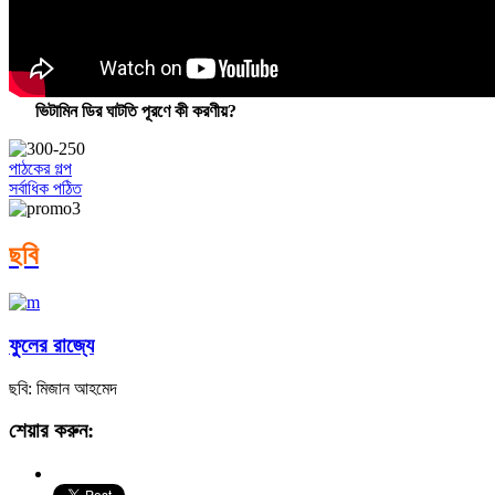
ভিটামিন ডির ঘাটতি পূরণে কী করণীয়?
পাঠকের গল্প
সর্বাধিক পঠিত
ছবি
ফুলের রাজ্যে
ছবি: মিজান আহমেদ
শেয়ার করুন: