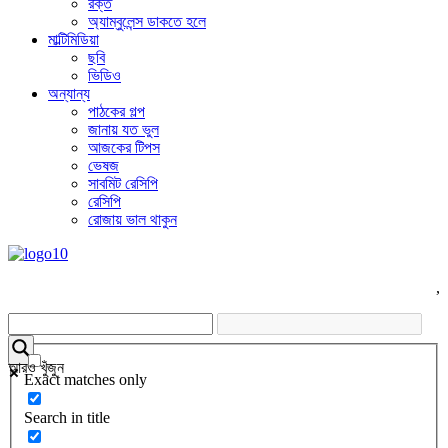
রক্ত
অ্যাম্বুলেন্স ডাকতে হলে
মাল্টিমিডিয়া
ছবি
ভিডিও
অন্যান্য
পাঠকের গল্প
জানায় যত ভুল
আজকের টিপস
ভেষজ
সাবমিট রেসিপি
রেসিপি
রোজায় ভাল থাকুন
,
আরও খুঁজুন
Exact matches only
Search in title