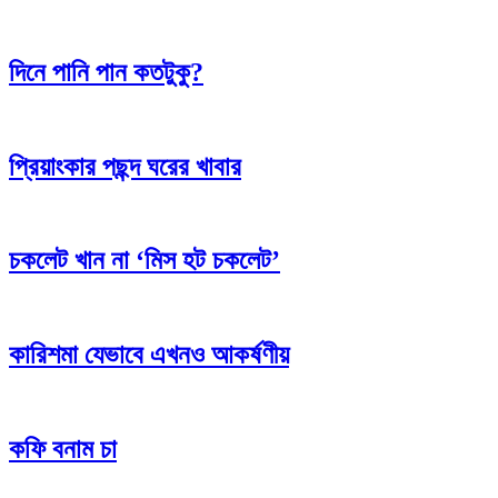
দিনে পানি পান কতটুকু?
প্রিয়াংকার পছন্দ ঘরের খাবার
চকলেট খান না ‘মিস হট চকলেট’
কারিশমা যেভাবে এখনও আকর্ষণীয়
কফি বনাম চা