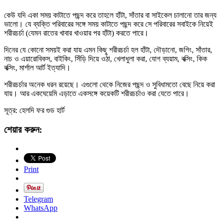
কেউ যদি একা সময় কাটাতে পছন্দ করে তাহলে হাঁটা, সাঁতার বা সাইকেল চালানো তার জন্য
ভালো। যে ব্যক্তি পরিবারের সঙ্গে সময় কাটাতে পছন্দ করে সে পরিবারের সবাইকে নিয়েই
শরীরচর্চা (যেমন রাতের খাবার খাওয়ার পর হাঁটা) করতে পারে।
দিনের যে কোনো সময়ই করা যায় এমন কিছু শরীরচর্চা হল হাঁটা, দৌড়ানো, জগিং, সাঁতার,
নাচ ও এয়ারোবিকস, বাইকিং, সিঁড়ি দিয়ে ওঠা, খেলাধুলা করা, যোগ ব্যয়াম, বক্সিং, কিক
বক্সিং, মার্শাল আর্ট ইত্যাদি।
শরীরচর্চার অনেক ধরন রয়েছে। এগুলো থেকে নিজের পছন্দ ও সুবিধামতো বেছে নিয়ে করা
যায়। আর একঘেয়েমি এড়াতে একসঙ্গে কয়েকটি শরীরচর্চাও করা যেতে পারে।
সূত্র: হেলদি ফর গুড হার্ট
শেয়ার করুন:
Print
Telegram
WhatsApp