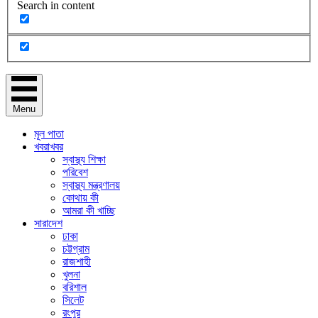
Search in content
Menu
মূল পাতা
খবরাখবর
স্বাস্থ্য শিক্ষা
পরিবেশ
স্বাস্থ্য মন্ত্রণালয়
কোথায় কী
আমরা কী খাচ্ছি
সারাদেশ
ঢাকা
চট্টগ্রাম
রাজশাহী
খুলনা
বরিশাল
সিলেট
রংপুর