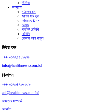
ভিডিও
অন্যান্য
পাঠকের গল্প
জানায় যত ভুল
আজকের টিপস
ভেষজ
সাবমিট রেসিপি
রেসিপি
রোজায় ভাল থাকুন
নিউজ রুম
+৮৮ ০১৭২৫৫১১২৭৮
info@healthnews.com.bd
বিজ্ঞাপন
+৮৮ ০১৭৩৪৭৩৯৩০৮
ad@healthnews.com.bd
আমাদের সম্পর্কে
সতর্কতা