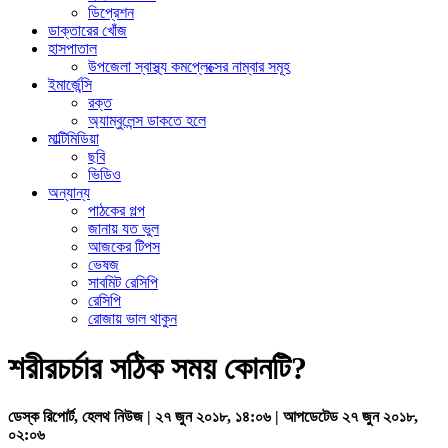
ডিপ্রেশন
ডাক্তারের খোঁজ
হাসপাতাল
উপজেলা স্বাস্থ্য কমপ্লেক্সের নাম্বার সমূহ
ইমার্জেন্সি
রক্ত
অ্যাম্বুলেন্স ডাকতে হলে
মাল্টিমিডিয়া
ছবি
ভিডিও
অন্যান্য
পাঠকের গল্প
জানায় যত ভুল
আজকের টিপস
ভেষজ
সাবমিট রেসিপি
রেসিপি
রোজায় ভাল থাকুন
শরীরচর্চার সঠিক সময় কোনটি?
ডেস্ক রিপোর্ট, হেলথ নিউজ | ২৭ জুন ২০১৮, ১৪:০৬ | আপডেটেড ২৭ জুন ২০১৮,
০২:০৬