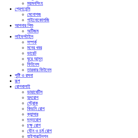
ময়মনসিংহ
প্রেগনেন্সি
মেনোপজ
গাইনোকোলজি
আপনার শিশু
অটিজম
লাইফস্টাইল
সম্পর্ক
মনের খবর
ডায়েট
ঘুরে আসুন
ফিটনেস
তারকার ফিটনেস
পুষ্টি ও রসনা
রূপ
রোগবালাই
ডায়াবেটিস
হৃদরোগ
স্ট্রোক
কিডনি রোগ
ক্যান্সার
দন্তরোগ
চক্ষু রোগ
যৌন ও চর্ম রোগ
হাইপারটেনশন