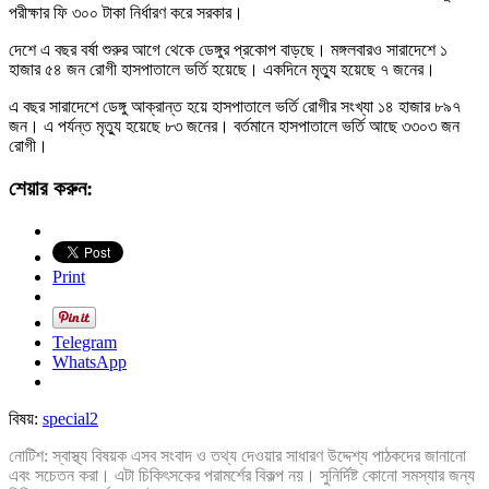
পরীক্ষার ফি ৩০০ টাকা নির্ধারণ করে সরকার।
দেশে এ বছর বর্ষা শুরুর আগে থেকে ডেঙ্গুর প্রকোপ বাড়ছে। মঙ্গলবারও সারাদেশে ১
হাজার ৫৪ জন রোগী হাসপাতালে ভর্তি হয়েছে। একদিনে মৃত্যু হয়েছে ৭ জনের।
এ বছর সারাদেশে ডেঙ্গু আক্রান্ত হয়ে হাসপাতালে ভর্তি রোগীর সংখ্যা ১৪ হাজার ৮৯৭
জন। এ পর্যন্ত মৃত্যু হয়েছে ৮৩ জনের। বর্তমানে হাসপাতালে ভর্তি আছে ৩৩০৩ জন
রোগী।
শেয়ার করুন:
Print
Telegram
WhatsApp
বিষয়:
special2
নোটিশ: স্বাস্থ্য বিষয়ক এসব সংবাদ ও তথ্য দেওয়ার সাধারণ উদ্দেশ্য পাঠকদের জানানো
এবং সচেতন করা। এটা চিকিৎসকের পরামর্শের বিকল্প নয়। সুনির্দিষ্ট কোনো সমস্যার জন্য