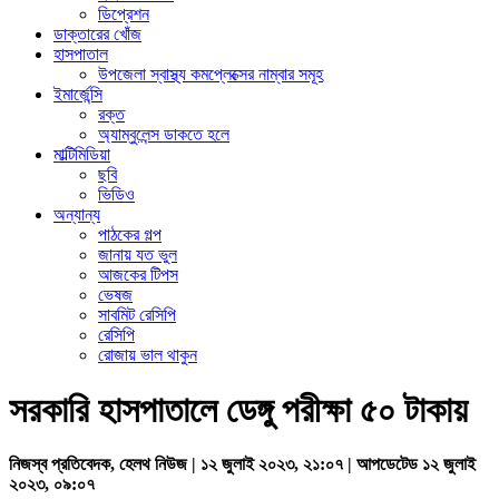
ডিপ্রেশন
ডাক্তারের খোঁজ
হাসপাতাল
উপজেলা স্বাস্থ্য কমপ্লেক্সের নাম্বার সমূহ
ইমার্জেন্সি
রক্ত
অ্যাম্বুলেন্স ডাকতে হলে
মাল্টিমিডিয়া
ছবি
ভিডিও
অন্যান্য
পাঠকের গল্প
জানায় যত ভুল
আজকের টিপস
ভেষজ
সাবমিট রেসিপি
রেসিপি
রোজায় ভাল থাকুন
সরকারি হাসপাতালে ডেঙ্গু পরীক্ষা ৫০ টাকায়
নিজস্ব প্রতিবেদক, হেলথ নিউজ | ১২ জুলাই ২০২৩, ২১:০৭ | আপডেটেড ১২ জুলাই
২০২৩, ০৯:০৭