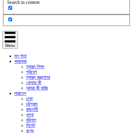
Search in content
Menu
মূল পাতা
খবরাখবর
স্বাস্থ্য শিক্ষা
পরিবেশ
স্বাস্থ্য মন্ত্রণালয়
কোথায় কী
আমরা কী খাচ্ছি
সারাদেশ
ঢাকা
চট্টগ্রাম
রাজশাহী
খুলনা
বরিশাল
সিলেট
রংপুর