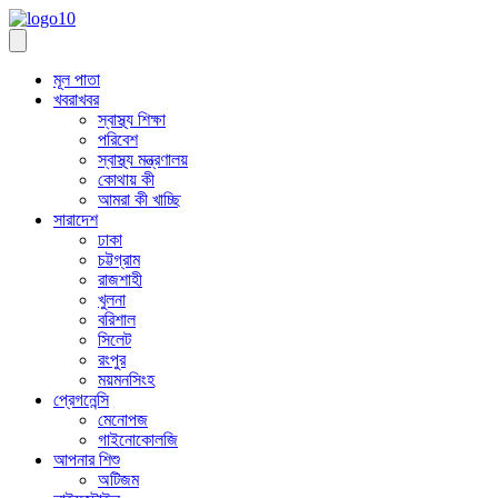
মূল পাতা
খবরাখবর
স্বাস্থ্য শিক্ষা
পরিবেশ
স্বাস্থ্য মন্ত্রণালয়
কোথায় কী
আমরা কী খাচ্ছি
সারাদেশ
ঢাকা
চট্টগ্রাম
রাজশাহী
খুলনা
বরিশাল
সিলেট
রংপুর
ময়মনসিংহ
প্রেগনেন্সি
মেনোপজ
গাইনোকোলজি
আপনার শিশু
অটিজম