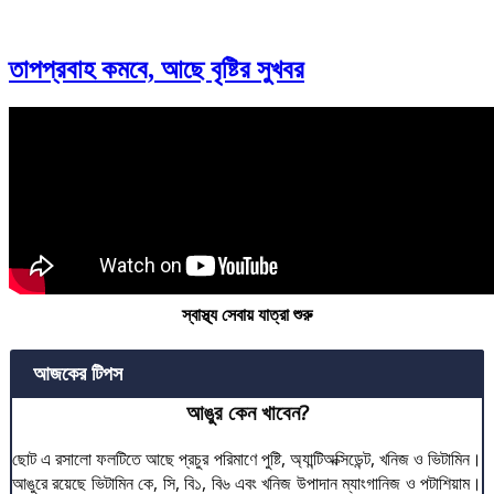
তাপপ্রবাহ কমবে, আছে বৃষ্টির সুখবর
স্বাস্থ্য সেবায় যাত্রা শুরু
আজকের টিপস
আঙুর কেন খাবেন?
ছোট এ রসালো ফলটিতে আছে প্রচুর পরিমাণে পুষ্টি, অ্যান্টিঅক্সিডেন্ট, খনিজ ও ভিটামিন।
আঙুরে রয়েছে ভিটামিন কে, সি, বি১, বি৬ এবং খনিজ উপাদান ম্যাংগানিজ ও পটাশিয়াম।