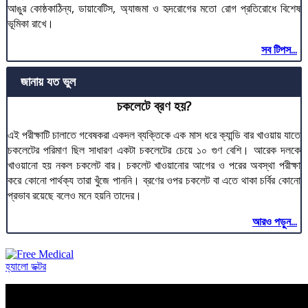
আঙুর কোষ্ঠকাঠিন্য, ডায়াবেটিস, অ্যাজমা ও হৃদরোগের মতো রোগ প্রতিরোধে বিশেষ
ভূমিকা রাখে।
সব টিপস...
জানায় যত ভুল
চকলেটে ব্রণ হয়?
এই পরীক্ষাটি চালাতে গবেষকরা একদল ব্যক্তিকে এক মাস ধরে ক্যান্ডি বার খাওয়ায় যাতে
চকলেটের পরিমাণ ছিল সাধারণ একটা চকলেটের চেয়ে ১০ গুণ বেশি। আরেক দলকে
খাওয়ানো হয় নকল চকলেট বার। চকলেট খাওয়ানোর আগের ও পরের অবস্থা পরীক্ষা
করে কোনো পার্থক্য তারা খুঁজে পাননি। ব্রণের ওপর চকলেট বা এতে থাকা চর্বির কোনো
প্রভাব রয়েছে বলেও মনে হয়নি তাদের।
আরও পড়ুন...
হ্যালো ডক্টর