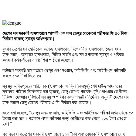
দেশের
সব
সরকারি
হাসপাতালে
আগামী
এক
মাস
ডেঙ্গুর
যেকোনো
পরীক্ষার
ফি
৫০
টাকা
নির্ধারণ
করেছে
স্বাস্থ্য
অধিদপ্তর
।
বুধবার দেশের সব মেডিকেল কলেজ হাসপাতাল, বিশেষায়িত হাসপাতাল, জেলা সদর
হাসপাতাল, জেনারেল হাসপাতাল, সিভিল সার্জন এবং সব উপজেলা স্বাস্থ্য ও পরিবার
কল্যাণ কর্মকর্তাদের এ নির্দেশনা পাঠানো হয়েছে।
বর্তমানে সরকারি হাসপাতালে ডেঙ্গুর এনএসওয়ান, আইজিজি এবং আইজিএম পরীক্ষাটি
করতে ১০০ টাকা দিতে হয়।
স্বাস্থ্য অধিদপ্তরের পরিচালক (হাসপাতাল ও ক্লিনিকসমুহ) শেখ দাউদ আদনানের
স্বাক্ষরে পাঠানো নির্দেশনায় বলা হয়েছে, ডেঙ্গু রোগের প্রকোপ বৃদ্ধি পাওয়ায় রোগীদের
চিকিৎসা দেওয়ার সুবিধার্থে স্বাস্থ্য ও পরিবার কল্যাণমন্ত্রীর নির্দেশনা অনুযায়ী দেশের সব
হাসপাতালে ডেঙ্গু রোগের পরীক্ষার এ ফি নির্ধারণ করা হয়েছে।
এতে বলা হয়েছে, “ডেঙ্গুর এনএসওয়ান, আইজিজি এবং আইজিএম পরীক্ষা এখন থেকে ৫০
টাকায় করা হবে। বর্তমানে এসব পরীক্ষার জন্য রোগীদের কাছ থেকে ১০০ টাকা নেওয়া
হয়।”
গত বছর সারাদেশের সরকারি হাসপাতালে ১০০ টাকা এবং বেসরকারি হাসপাতালে ডেঙ্গু