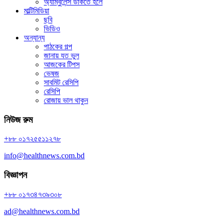
অ্যাম্বুলেন্স ডাকতে হলে
মাল্টিমিডিয়া
ছবি
ভিডিও
অন্যান্য
পাঠকের গল্প
জানায় যত ভুল
আজকের টিপস
ভেষজ
সাবমিট রেসিপি
রেসিপি
রোজায় ভাল থাকুন
নিউজ রুম
+৮৮ ০১৭২৫৫১১২৭৮
info@healthnews.com.bd
বিজ্ঞাপন
+৮৮ ০১৭৩৪৭৩৯৩০৮
ad@healthnews.com.bd