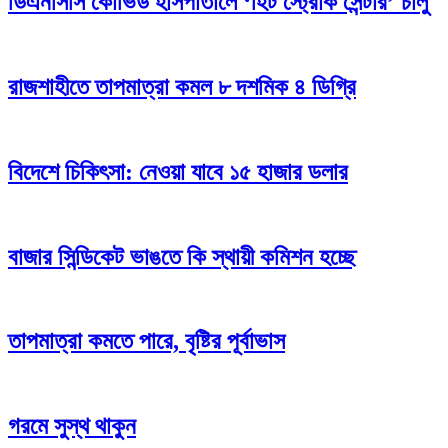
ডিএনসিসি কোভিড হাসপাতালে ‘হিট স্ট্রোক সেন্টার’ চালু
রাজশাহীতে তাপমাত্রা কমল ৮ দশমিক ৪ ডিগ্রি
বিদেশে চিকিৎসা: নেওয়া যাবে ১৫ হাজার ডলার
বাজার সিন্ডিকেট ভাঙতে কি স্থায়ী কমিশন হচ্ছে
তাপমাত্রা কমতে পারে, বৃষ্টির পূর্বাভাস
গরমে সুস্থ থাকুন