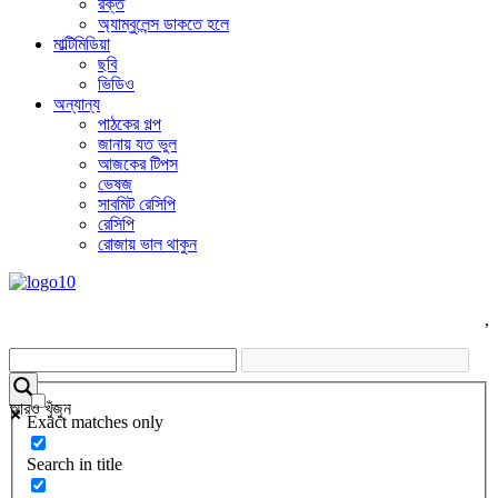
রক্ত
অ্যাম্বুলেন্স ডাকতে হলে
মাল্টিমিডিয়া
ছবি
ভিডিও
অন্যান্য
পাঠকের গল্প
জানায় যত ভুল
আজকের টিপস
ভেষজ
সাবমিট রেসিপি
রেসিপি
রোজায় ভাল থাকুন
,
আরও খুঁজুন
Exact matches only
Search in title