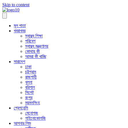
Skip to content
মূল পাতা
খবরাখবর
স্বাস্থ্য শিক্ষা
পরিবেশ
স্বাস্থ্য মন্ত্রণালয়
কোথায় কী
আমরা কী খাচ্ছি
সারাদেশ
ঢাকা
চট্টগ্রাম
রাজশাহী
খুলনা
বরিশাল
সিলেট
রংপুর
ময়মনসিংহ
প্রেগনেন্সি
মেনোপজ
গাইনোকোলজি
আপনার শিশু