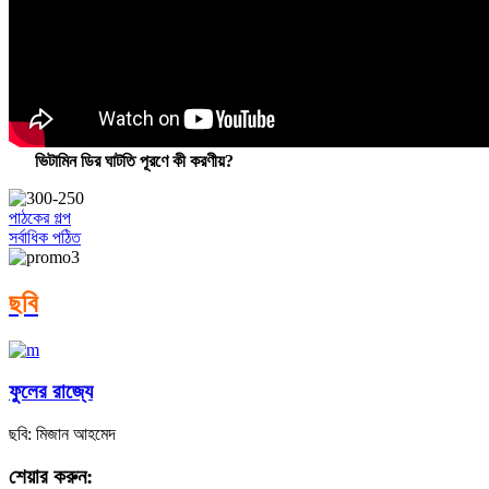
ভিটামিন ডির ঘাটতি পূরণে কী করণীয়?
পাঠকের গল্প
সর্বাধিক পঠিত
ছবি
ফুলের রাজ্যে
ছবি: মিজান আহমেদ
শেয়ার করুন: