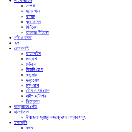
লাইফস্টাইল
সম্পর্ক
মনের খবর
ডায়েট
ঘুরে আসুন
ফিটনেস
তারকার ফিটনেস
পুষ্টি ও রসনা
রূপ
রোগবালাই
ডায়াবেটিস
হৃদরোগ
স্ট্রোক
কিডনি রোগ
ক্যান্সার
দন্তরোগ
চক্ষু রোগ
যৌন ও চর্ম রোগ
হাইপারটেনশন
ডিপ্রেশন
ডাক্তারের খোঁজ
হাসপাতাল
উপজেলা স্বাস্থ্য কমপ্লেক্সের নাম্বার সমূহ
ইমার্জেন্সি
রক্ত