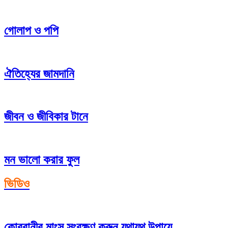
গোলাপ ও পপি
ঐতিহ্যের জামদানি
জীবন ও জীবিকার টানে
মন ভালো করার ফুল
ভিডিও
কোরবানীর মাংস সংরক্ষণ করুন যথাযথ উপায়ে