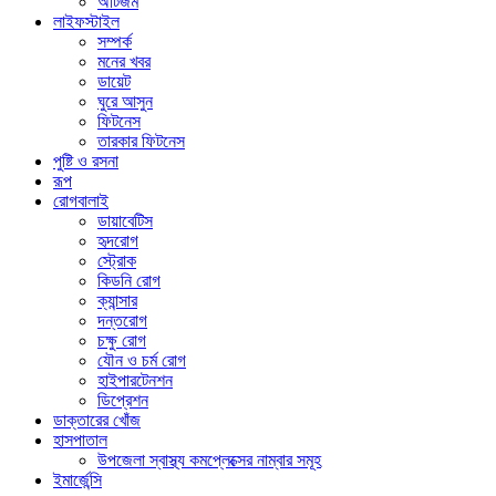
অটিজম
লাইফস্টাইল
সম্পর্ক
মনের খবর
ডায়েট
ঘুরে আসুন
ফিটনেস
তারকার ফিটনেস
পুষ্টি ও রসনা
রূপ
রোগবালাই
ডায়াবেটিস
হৃদরোগ
স্ট্রোক
কিডনি রোগ
ক্যান্সার
দন্তরোগ
চক্ষু রোগ
যৌন ও চর্ম রোগ
হাইপারটেনশন
ডিপ্রেশন
ডাক্তারের খোঁজ
হাসপাতাল
উপজেলা স্বাস্থ্য কমপ্লেক্সের নাম্বার সমূহ
ইমার্জেন্সি