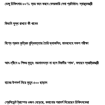
ডেঙ্গু চিকিৎসায় ৮০% ব্যয় বহন করবে বেসরকারি সেবা প্রতিষ্ঠান: স্বাস্থ্যমন্ত্রী
কিডনি সুস্থ রাখতে কী খাবেন
বিশ্বে প্রথম কৃত্রিম বুদ্ধিমত্তায় তৈরি ভ্যাকসিন, মানবদেহে সফল পরীক্ষা
আদ-দ্বীনে ৬ শিশুর মৃত্যু: ময়নাতদন্ত না হলে বিবাদীর ‘লাভ’, বলছেন স্বরাষ্ট্রমন্ত্রী
হামের উপসর্গ নিয়ে মৃত্যু ৫০০ ছাড়াল
প্রেসিডেন্ট ট্রাম্পের ওজন বেড়েছে, কমানোর পরামর্শ দিয়েছেন চিকিৎসকেরা