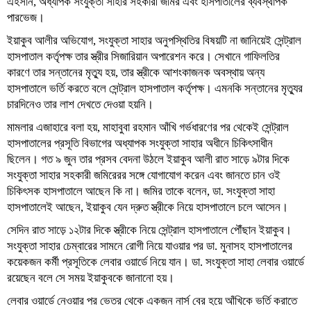
এহসান, অধ্যাপক সংযুক্তা সাহার সহকারী জমির এবং হাসপাতালের ব্যবস্থাপক
পারভেজ।
ইয়াকুব আলীর অভিযোগ, সংযুক্তা সাহার অনুপস্থিতির বিষয়টি না জানিয়েই সেন্ট্রাল
হাসপাতাল কর্তৃপক্ষ তার স্ত্রীর সিজারিয়ান অপারেশন করে। সেখানে গাফিলতির
কারণে তার সন্তানের মৃত্যু হয়, তার স্ত্রীকে আশংকাজনক অবস্থায় অন্য
হাসপাতালে ভর্তি করতে বলে সেন্ট্রাল হাসপাতাল কর্তৃপক্ষ। এমনকি সন্তানের মৃত্যুর
চারদিনেও তার লাশ দেখতে দেওয়া হয়নি।
মামলার এজাহারে বলা হয়, মাহাবুবা রহমান আঁখি গর্ভধারণের পর থেকেই সেন্ট্রাল
হাসপাতালের প্রসূতি বিভাগের অধ্যাপক সংযুক্তা সাহার অধীনে চিকিৎসাধীন
ছিলেন। গত ৯ জুন তার প্রসব বেদনা উঠলে ইয়াকুব আলী রাত সাড়ে ৯টার দিকে
সংযুক্তা সাহার সহকারী জমিরেরর সঙ্গে যোগাযোগ করেন এবং জানতে চান ওই
চিকিৎসক হাসপাতালে আছেন কি না। জমির তাকে বলেন, ডা. সংযুক্তা সাহা
হাসপাতালেই আছেন, ইয়াকুব যেন দ্রুত স্ত্রীকে নিয়ে হাসপাতালে চলে আসেন।
সেদিন রাত সাড়ে ১২টার দিকে স্ত্রীকে নিয়ে সেন্ট্রাল হাসপাতালে পৌঁছান ইয়াকুব।
সংযুক্তা সাহার চেম্বারের সামনে রোগী নিয়ে যাওয়ার পর ডা. মুনাসহ হাসপাতালের
কয়েকজন কর্মী প্রসূতিকে লেবার ওয়ার্ডে নিয়ে যান। ডা. সংযুক্তা সাহা লেবার ওয়ার্ডে
রয়েছেন বলে সে সময় ইয়াকুবকে জানানো হয়।
লেবার ওয়ার্ডে নেওয়ার পর ভেতর থেকে একজন নার্স বের হয়ে আঁখিকে ভর্তি করাতে