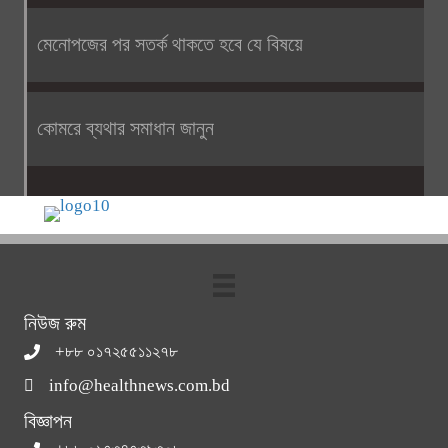
মেনোপজের পর সতর্ক থাকতে হবে যে বিষয়ে
কোমরে ব্যথার সমাধান জানুন
নিউজ রুম
+৮৮ ০১৭২৫৫১১২৭৮
info@healthnews.com.bd
বিজ্ঞাপন