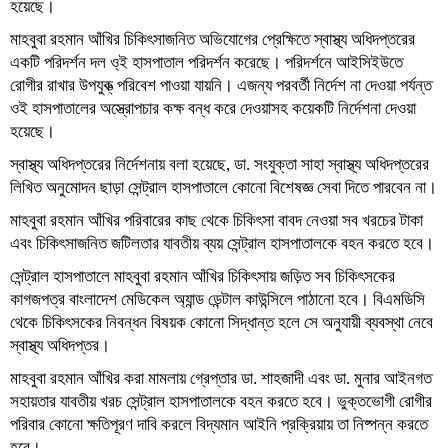
হয়েছে।
মাহবুবা রহমান আঁখির চিকিৎসাজনিত অভিযোগের প্রেক্ষিতে স্বাস্থ্য অধিদপ্তরের
একটি পরিদর্শন দল ও্ই হাসপাতাল পরিদর্শন করেছে। পরিদর্শনে আইসিইউতে
রোগীর রাখার উপযুক্ত্ পরিবেশ পাওয়া যায়নি। এজন্য পরবর্তী নির্দেশ না দেওয়া পর্যন্ত
ওই হাসপাতালের অস্ত্রোপচার কক্ষ বন্ধ করে দেওয়াসহ কয়েকটি নির্দেশনা দেওয়া
হয়েছে।
স্বাস্থ্য অধিদপ্তরের নির্দেশনায় বলা হয়েছে, ডা. সংযুক্তা সাহা স্বাস্থ্য অধিদপ্তরের
লিখিত অনুমোদন ছাড়া সেন্ট্রাল হাসপাতালে কোনো বিশেষজ্ঞ সেবা দিতে পারবেন না।
মাহবুবা রহমান আঁখির পরিবারের কাছ থেকে চিকিৎসা বাবদ নেওয়া সব খরচের টাকা
এবং চিকিৎসাজনিত জটিলতার যাবতীয় ব্যয় সেন্ট্রাল হাসপাতালকে বহন করতে হবে।
সেন্ট্রাল হাসপাতালে মাহবুবা রহমান আঁখির চিকিৎসায় জড়িত সব চিকিৎসকের
কাগজপত্র বাংলাদেশ মেডিকেল অ্যান্ড ডেন্টাল কাউন্সিলে পাঠানো হবে। বিএমডিসি
থেকে চিকিৎসকের নিবন্ধন বিষয়ক কোনো সিদ্ধান্ত হলে সে অনুযায়ী ব্যবস্থা নেবে
স্বাস্থ্য অধিদপ্তর।
মাহবুবা রহমান আঁখির করা মামলায় গ্রেপ্তার ডা. শাহজাদী এবং ডা. মুনার আইনগত
সহায়তার যাবতীয় খরচ সেন্ট্রাল হাসপাতালকে বহন করতে হবে। ভুক্তভোগী রোগীর
পরিবার কোনো ক্ষতিপূরণ দাবি করলে বিদ্যমান আইনি প্রক্রিয়ায় তা নিষ্পন্ন করতে
হবে।