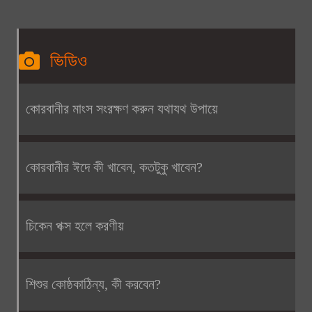
ভিডিও
কোরবানীর মাংস সংরক্ষণ করুন যথাযথ উপায়ে
কোরবানীর ঈদে কী খাবেন, কতটুকু খাবেন?
চিকেন পক্স হলে করণীয়
শিশুর কোষ্ঠকাঠিন্য, কী করবেন?