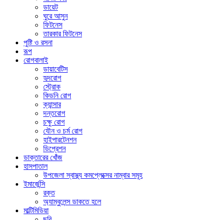
ডায়েট
ঘুরে আসুন
ফিটনেস
তারকার ফিটনেস
পুষ্টি ও রসনা
রূপ
রোগবালাই
ডায়াবেটিস
হৃদরোগ
স্ট্রোক
কিডনি রোগ
ক্যান্সার
দন্তরোগ
চক্ষু রোগ
যৌন ও চর্ম রোগ
হাইপারটেনশন
ডিপ্রেশন
ডাক্তারের খোঁজ
হাসপাতাল
উপজেলা স্বাস্থ্য কমপ্লেক্সের নাম্বার সমূহ
ইমার্জেন্সি
রক্ত
অ্যাম্বুলেন্স ডাকতে হলে
মাল্টিমিডিয়া
ছবি