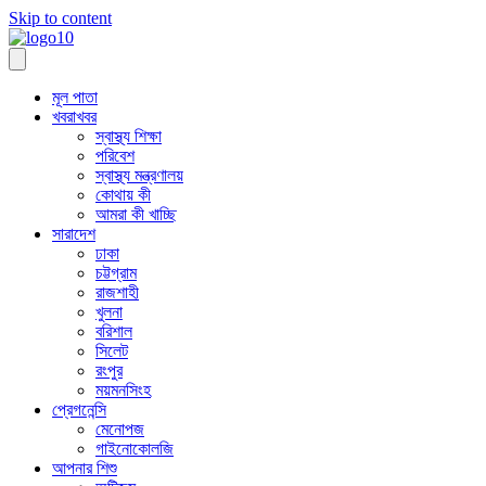
Skip to content
মূল পাতা
খবরাখবর
স্বাস্থ্য শিক্ষা
পরিবেশ
স্বাস্থ্য মন্ত্রণালয়
কোথায় কী
আমরা কী খাচ্ছি
সারাদেশ
ঢাকা
চট্টগ্রাম
রাজশাহী
খুলনা
বরিশাল
সিলেট
রংপুর
ময়মনসিংহ
প্রেগনেন্সি
মেনোপজ
গাইনোকোলজি
আপনার শিশু