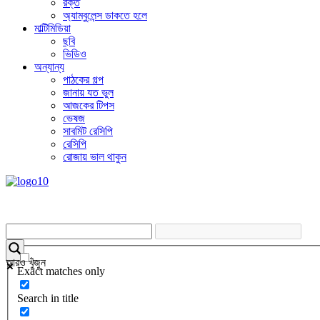
রক্ত
অ্যাম্বুলেন্স ডাকতে হলে
মাল্টিমিডিয়া
ছবি
ভিডিও
অন্যান্য
পাঠকের গল্প
জানায় যত ভুল
আজকের টিপস
ভেষজ
সাবমিট রেসিপি
রেসিপি
রোজায় ভাল থাকুন
আরও খুঁজুন
Exact matches only
Search in title