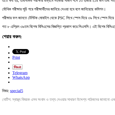
এতে বলা হয়, এমসিকিউ পরীক্ষার মাধ্যমে সহকারী সার্জন পদে ১৩ হাজার ২১৯ জন এবং সহক
মৌখিক পরীক্ষার সূচি পরে পরীক্ষার্থীদের জানিয়ে দেওয়া হবে বলে জানিয়েছে কমিশন।
পরীক্ষার ফল জানতে টেলিটক মোবাইল থেকে PSC লিখে স্পেস দিয়ে ৩৯ লিখে স্পেস দিয়ে
গত ৮ এপ্রিল ৩৯তম বিশেষ বিসিএসের বিজ্ঞপ্তি প্রকাশ করে পিএসসি। এই বিশেষ বিসিএ
শেয়ার করুন:
Print
Telegram
WhatsApp
বিষয়:
special5
নোটিশ: স্বাস্থ্য বিষয়ক এসব সংবাদ ও তথ্য দেওয়ার সাধারণ উদ্দেশ্য পাঠকদের জানানো এব