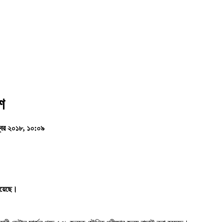
শ
ম্বর ২০১৮, ১০:০৯
 হয়েছে।