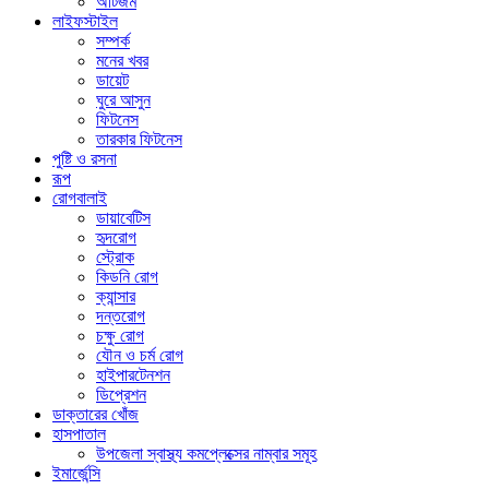
অটিজম
লাইফস্টাইল
সম্পর্ক
মনের খবর
ডায়েট
ঘুরে আসুন
ফিটনেস
তারকার ফিটনেস
পুষ্টি ও রসনা
রূপ
রোগবালাই
ডায়াবেটিস
হৃদরোগ
স্ট্রোক
কিডনি রোগ
ক্যান্সার
দন্তরোগ
চক্ষু রোগ
যৌন ও চর্ম রোগ
হাইপারটেনশন
ডিপ্রেশন
ডাক্তারের খোঁজ
হাসপাতাল
উপজেলা স্বাস্থ্য কমপ্লেক্সের নাম্বার সমূহ
ইমার্জেন্সি