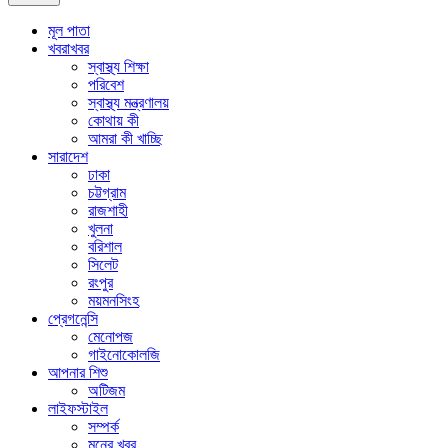
মূল পাতা
খবরাখবর
স্বাস্থ্য শিক্ষা
পরিবেশ
স্বাস্থ্য মন্ত্রণালয়
কোথায় কী
আমরা কী খাচ্ছি
সারাদেশ
ঢাকা
চট্টগ্রাম
রাজশাহী
খুলনা
বরিশাল
সিলেট
রংপুর
ময়মনসিংহ
প্রেগনেন্সি
মেনোপজ
গাইনোকোলজি
আপনার শিশু
অটিজম
লাইফস্টাইল
সম্পর্ক
মনের খবর