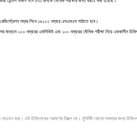
ারী ডেন্টাল সার্জন পদে ৫৩১ জনকে মৌখিক পরীক্ষার জন্য বাছাই করা হয়েছে।
 রেজিস্ট্রেশন নম্বর লিখে ১৬২২২ নম্বরে এসএমএস পাঠাতে হবে।
সের মাধ্যমে ২০০ নম্বরের এমসিকিউ এবং ১০০ নম্বরের মৌখিক পরীক্ষা নিয়ে এককালীন চি
ং সচেতন করা। এটা চিকিৎসকের পরামর্শের বিকল্প নয়। সুনির্দিষ্ট কোনো সমস্যার জন্য চিকি