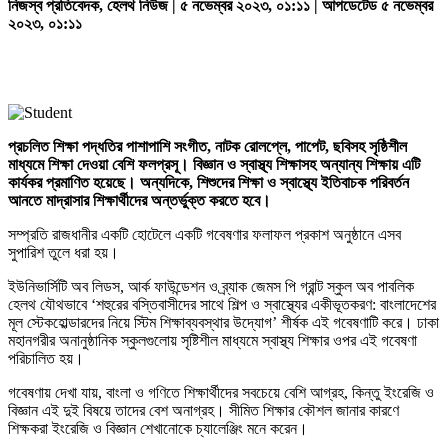
নিজস্ব প্রতিবেদক, হেলথ নিউজ | ৫ নভেম্বর ২০২৩, ০১:১১ | আপডেটেড ৫ নভেম্বর
২০২৩, ০১:১১
প্রচলিত শিক্ষা পদ্ধতির পাশাপাশি সংগীত, নাটক রোলপ্লে, পাপেট, ছবিসহ সৃষ্ঠিশীল
মাধ্যমে শিক্ষা দেওয়া বেশি ফলপ্রসূ। বিজ্ঞান ও স্বাস্থ্য শিক্ষাসহ অন্যান্য শিক্ষায় এটি
কার্যকর প্রমাণিত হয়েছে। অন্যদিকে, শিশুদের শিক্ষা ও স্বাস্থ্যে ইতিবাচক পরিবর্তন
আনতে মাদ্রাসার শিক্ষার্থীদের অন্তর্ভুক্ত করতে হবে।
সম্প্রতি রাজধানীর একটি হোটেলে একটি গবেষণার ফলাফল প্রকাশ অনুষ্ঠানে এসব
সুপারিশ তুলে ধরা হয়।
ইউনিভার্সিটি অব লিডস, আর্ক ফাউন্ডেশন ও ব্র্যাক জেমস পি গ্রান্ট স্কুল অব পাবলিক
হেলথ যৌথভাবে ‘শহুরের বস্তিবাসীদের সাথে শিল্প ও স্বাস্থ্যের একীভূতকরণ: বাংলাদেশের
মূল স্টেকহোল্ডারদের নিয়ে স্টিম শিক্ষাব্যবস্থার উদ্যোগ’ শীর্ষক এই গবেষণাটি করে। ঢাকা
মহানগরীর অনানুষ্ঠানিক স্কুলগুলোয় সৃষ্টিশীল মাধ্যমে স্বাস্থ্য শিক্ষার ওপর এই গবেষণা
পরিচালিত হয়।
গবেষণায় দেখা যায়, বাংলা ও গণিতে শিক্ষার্থীদের সবচেয়ে বেশি আগ্রহ, কিন্তু ইংরেজি ও
বিজ্ঞান এই দুই বিষয়ে তাদের বেশ অনাগ্রহ। সীমিত শিক্ষার কৌশল জানার কারণে
শিক্ষকরা ইংরেজি ও বিজ্ঞান শেখানোকে চ্যালেঞ্জিং মনে করেন।