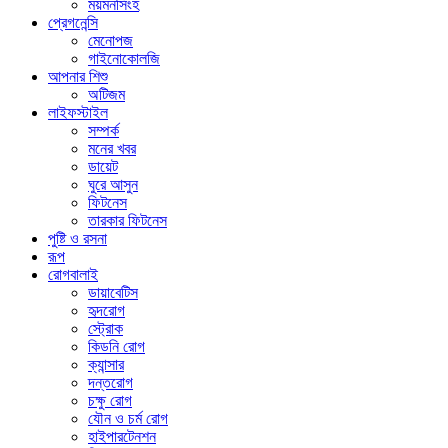
ময়মনসিংহ
প্রেগনেন্সি
মেনোপজ
গাইনোকোলজি
আপনার শিশু
অটিজম
লাইফস্টাইল
সম্পর্ক
মনের খবর
ডায়েট
ঘুরে আসুন
ফিটনেস
তারকার ফিটনেস
পুষ্টি ও রসনা
রূপ
রোগবালাই
ডায়াবেটিস
হৃদরোগ
স্ট্রোক
কিডনি রোগ
ক্যান্সার
দন্তরোগ
চক্ষু রোগ
যৌন ও চর্ম রোগ
হাইপারটেনশন