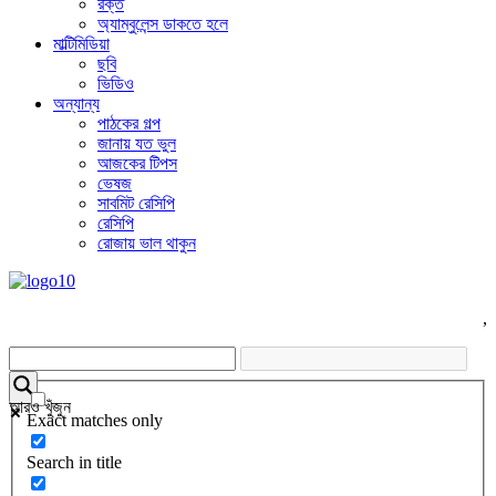
রক্ত
অ্যাম্বুলেন্স ডাকতে হলে
মাল্টিমিডিয়া
ছবি
ভিডিও
অন্যান্য
পাঠকের গল্প
জানায় যত ভুল
আজকের টিপস
ভেষজ
সাবমিট রেসিপি
রেসিপি
রোজায় ভাল থাকুন
,
আরও খুঁজুন
Exact matches only
Search in title