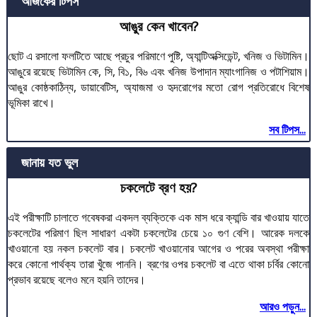
আজকের টিপস
আঙুর কেন খাবেন?
ছোট এ রসালো ফলটিতে আছে প্রচুর পরিমাণে পুষ্টি, অ্যান্টিঅক্সিডেন্ট, খনিজ ও ভিটামিন।
আঙুরে রয়েছে ভিটামিন কে, সি, বি১, বি৬ এবং খনিজ উপাদান ম্যাংগানিজ ও পটাশিয়াম।
আঙুর কোষ্ঠকাঠিন্য, ডায়াবেটিস, অ্যাজমা ও হৃদরোগের মতো রোগ প্রতিরোধে বিশেষ
ভূমিকা রাখে।
সব টিপস...
জানায় যত ভুল
চকলেটে ব্রণ হয়?
এই পরীক্ষাটি চালাতে গবেষকরা একদল ব্যক্তিকে এক মাস ধরে ক্যান্ডি বার খাওয়ায় যাতে
চকলেটের পরিমাণ ছিল সাধারণ একটা চকলেটের চেয়ে ১০ গুণ বেশি। আরেক দলকে
খাওয়ানো হয় নকল চকলেট বার। চকলেট খাওয়ানোর আগের ও পরের অবস্থা পরীক্ষা
করে কোনো পার্থক্য তারা খুঁজে পাননি। ব্রণের ওপর চকলেট বা এতে থাকা চর্বির কোনো
প্রভাব রয়েছে বলেও মনে হয়নি তাদের।
আরও পড়ুন...