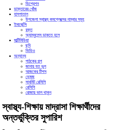
ডিপ্রেশন
ডাক্তারের খোঁজ
হাসপাতাল
উপজেলা স্বাস্থ্য কমপ্লেক্সের নাম্বার সমূহ
ইমার্জেন্সি
রক্ত
অ্যাম্বুলেন্স ডাকতে হলে
মাল্টিমিডিয়া
ছবি
ভিডিও
অন্যান্য
পাঠকের গল্প
জানায় যত ভুল
আজকের টিপস
ভেষজ
সাবমিট রেসিপি
রেসিপি
রোজায় ভাল থাকুন
স্বাস্থ্য-শিক্ষায় মাদ্রাসা শিক্ষার্থীদের
অন্তর্ভুক্তির সুপারিশ