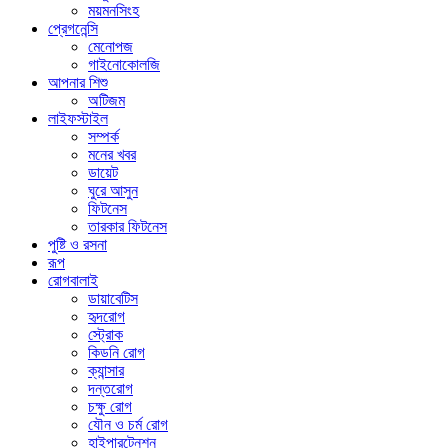
ময়মনসিংহ
প্রেগনেন্সি
মেনোপজ
গাইনোকোলজি
আপনার শিশু
অটিজম
লাইফস্টাইল
সম্পর্ক
মনের খবর
ডায়েট
ঘুরে আসুন
ফিটনেস
তারকার ফিটনেস
পুষ্টি ও রসনা
রূপ
রোগবালাই
ডায়াবেটিস
হৃদরোগ
স্ট্রোক
কিডনি রোগ
ক্যান্সার
দন্তরোগ
চক্ষু রোগ
যৌন ও চর্ম রোগ
হাইপারটেনশন