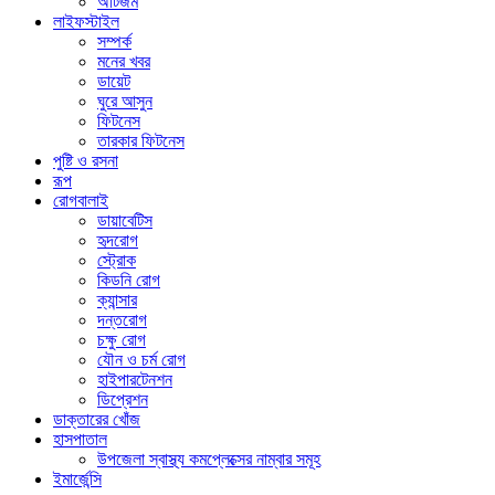
অটিজম
লাইফস্টাইল
সম্পর্ক
মনের খবর
ডায়েট
ঘুরে আসুন
ফিটনেস
তারকার ফিটনেস
পুষ্টি ও রসনা
রূপ
রোগবালাই
ডায়াবেটিস
হৃদরোগ
স্ট্রোক
কিডনি রোগ
ক্যান্সার
দন্তরোগ
চক্ষু রোগ
যৌন ও চর্ম রোগ
হাইপারটেনশন
ডিপ্রেশন
ডাক্তারের খোঁজ
হাসপাতাল
উপজেলা স্বাস্থ্য কমপ্লেক্সের নাম্বার সমূহ
ইমার্জেন্সি