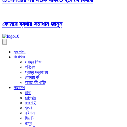
মেনোপজের পর সতর্ক থাকতে হবে যে বিষয়ে
কোমরে ব্যথার সমাধান জানুন
মূল পাতা
খবরাখবর
স্বাস্থ্য শিক্ষা
পরিবেশ
স্বাস্থ্য মন্ত্রণালয়
কোথায় কী
আমরা কী খাচ্ছি
সারাদেশ
ঢাকা
চট্টগ্রাম
রাজশাহী
খুলনা
বরিশাল
সিলেট
রংপুর