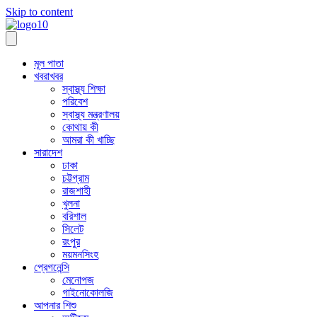
Skip to content
মূল পাতা
খবরাখবর
স্বাস্থ্য শিক্ষা
পরিবেশ
স্বাস্থ্য মন্ত্রণালয়
কোথায় কী
আমরা কী খাচ্ছি
সারাদেশ
ঢাকা
চট্টগ্রাম
রাজশাহী
খুলনা
বরিশাল
সিলেট
রংপুর
ময়মনসিংহ
প্রেগনেন্সি
মেনোপজ
গাইনোকোলজি
আপনার শিশু