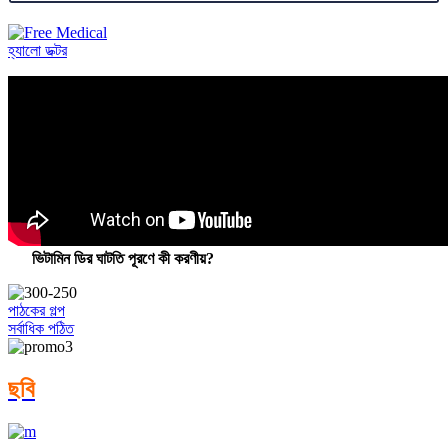
হ্যালো ডক্টর
ভিটামিন ডির ঘাটতি পূরণে কী করণীয়?
পাঠকের গল্প
সর্বাধিক পঠিত
ছবি