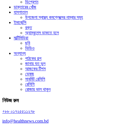
ডিপ্রেশন
ডাক্তারের খোঁজ
হাসপাতাল
উপজেলা স্বাস্থ্য কমপ্লেক্সের নাম্বার সমূহ
ইমার্জেন্সি
রক্ত
অ্যাম্বুলেন্স ডাকতে হলে
মাল্টিমিডিয়া
ছবি
ভিডিও
অন্যান্য
পাঠকের গল্প
জানায় যত ভুল
আজকের টিপস
ভেষজ
সাবমিট রেসিপি
রেসিপি
রোজায় ভাল থাকুন
নিউজ রুম
+৮৮ ০১৭২৫৫১১২৭৮
info@healthnews.com.bd