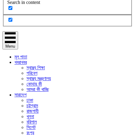
Search in content
Menu
মূল পাতা
খবরাখবর
স্বাস্থ্য শিক্ষা
পরিবেশ
স্বাস্থ্য মন্ত্রণালয়
কোথায় কী
আমরা কী খাচ্ছি
সারাদেশ
ঢাকা
চট্টগ্রাম
রাজশাহী
খুলনা
বরিশাল
সিলেট
রংপুর