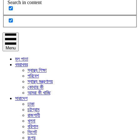
Search in content
Menu
মূল পাতা
খবরাখবর
স্বাস্থ্য শিক্ষা
পরিবেশ
স্বাস্থ্য মন্ত্রণালয়
কোথায় কী
আমরা কী খাচ্ছি
সারাদেশ
ঢাকা
চট্টগ্রাম
রাজশাহী
খুলনা
বরিশাল
সিলেট
রংপুর