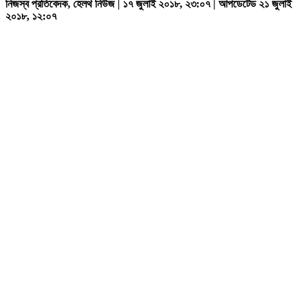
নিজস্ব প্রতিবেদক, হেলথ নিউজ | ১৭ জুলাই ২০১৮, ২৩:০৭ | আপডেটেড ২১ জুলাই
২০১৮, ১২:০৭