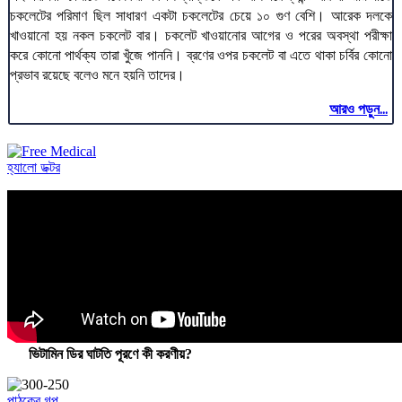
চকলেটের পরিমাণ ছিল সাধারণ একটা চকলেটের চেয়ে ১০ গুণ বেশি। আরেক দলকে
খাওয়ানো হয় নকল চকলেট বার। চকলেট খাওয়ানোর আগের ও পরের অবস্থা পরীক্ষা
করে কোনো পার্থক্য তারা খুঁজে পাননি। ব্রণের ওপর চকলেট বা এতে থাকা চর্বির কোনো
প্রভাব রয়েছে বলেও মনে হয়নি তাদের।
আরও পড়ুন...
হ্যালো ডক্টর
ভিটামিন ডির ঘাটতি পূরণে কী করণীয়?
পাঠকের গল্প