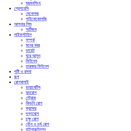
ময়মনসিংহ
প্রেগনেন্সি
মেনোপজ
গাইনোকোলজি
আপনার শিশু
অটিজম
লাইফস্টাইল
সম্পর্ক
মনের খবর
ডায়েট
ঘুরে আসুন
ফিটনেস
তারকার ফিটনেস
পুষ্টি ও রসনা
রূপ
রোগবালাই
ডায়াবেটিস
হৃদরোগ
স্ট্রোক
কিডনি রোগ
ক্যান্সার
দন্তরোগ
চক্ষু রোগ
যৌন ও চর্ম রোগ
হাইপারটেনশন