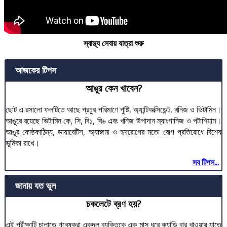
স্বাস্থ্য সেবায় যাত্রা শুরু
আজকের টিপস
আঙুর কেন খাবেন?
ছোট এ রসালো ফলটিতে আছে প্রচুর পরিমাণে পুষ্টি, অ্যান্টিঅক্সিডেন্ট, খনিজ ও ভিটামিন।
আঙুরে রয়েছে ভিটামিন কে, সি, বি১, বি৬ এবং খনিজ উপাদান ম্যাংগানিজ ও পটাশিয়াম।
আঙুর কোষ্ঠকাঠিন্য, ডায়াবেটিস, অ্যাজমা ও হৃদরোগের মতো রোগ প্রতিরোধে বিশেষ
ভূমিকা রাখে।
সব টিপস...
জানায় যত ভুল
চকলেটে ব্রণ হয়?
এই পরীক্ষাটি চালাতে গবেষকরা একদল ব্যক্তিকে এক মাস ধরে ক্যান্ডি বার খাওয়ায় যাতে