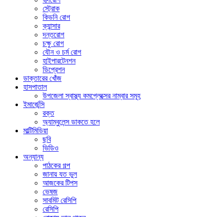
স্ট্রোক
কিডনি রোগ
ক্যান্সার
দন্তরোগ
চক্ষু রোগ
যৌন ও চর্ম রোগ
হাইপারটেনশন
ডিপ্রেশন
ডাক্তারের খোঁজ
হাসপাতাল
উপজেলা স্বাস্থ্য কমপ্লেক্সের নাম্বার সমূহ
ইমার্জেন্সি
রক্ত
অ্যাম্বুলেন্স ডাকতে হলে
মাল্টিমিডিয়া
ছবি
ভিডিও
অন্যান্য
পাঠকের গল্প
জানায় যত ভুল
আজকের টিপস
ভেষজ
সাবমিট রেসিপি
রেসিপি