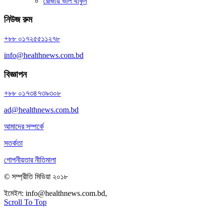
রোজায় ভাল থাকুন
নিউজ রুম
+৮৮ ০১৭২৫৫১১২৭৮
info@healthnews.com.bd
বিজ্ঞাপন
+৮৮ ০১৭৩৪৭৩৯৩০৮
ad@healthnews.com.bd
আমাদের সম্পর্কে
সতর্কতা
গোপনীয়তার নীতিমালা
© সম্প্রীতি মিডিয়া ২০১৮
ইমেইল:
info@healthnews.com.bd,
ফোন: +৮৮ ০১৭৩৪৭৩৯৩০৮।
Scroll To Top