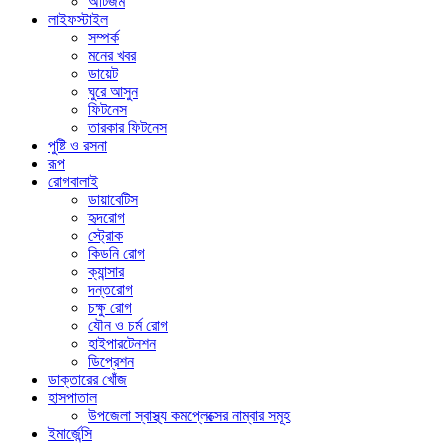
অটিজম
লাইফস্টাইল
সম্পর্ক
মনের খবর
ডায়েট
ঘুরে আসুন
ফিটনেস
তারকার ফিটনেস
পুষ্টি ও রসনা
রূপ
রোগবালাই
ডায়াবেটিস
হৃদরোগ
স্ট্রোক
কিডনি রোগ
ক্যান্সার
দন্তরোগ
চক্ষু রোগ
যৌন ও চর্ম রোগ
হাইপারটেনশন
ডিপ্রেশন
ডাক্তারের খোঁজ
হাসপাতাল
উপজেলা স্বাস্থ্য কমপ্লেক্সের নাম্বার সমূহ
ইমার্জেন্সি