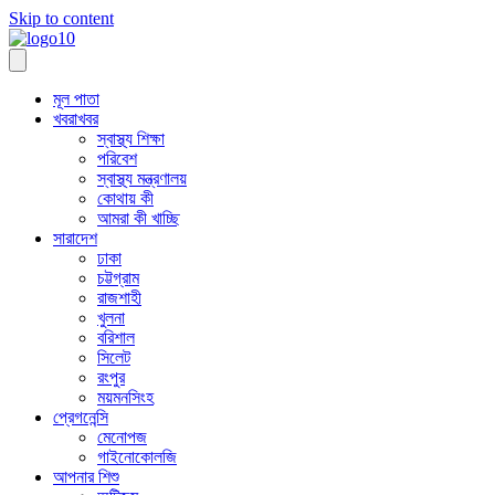
Skip to content
মূল পাতা
খবরাখবর
স্বাস্থ্য শিক্ষা
পরিবেশ
স্বাস্থ্য মন্ত্রণালয়
কোথায় কী
আমরা কী খাচ্ছি
সারাদেশ
ঢাকা
চট্টগ্রাম
রাজশাহী
খুলনা
বরিশাল
সিলেট
রংপুর
ময়মনসিংহ
প্রেগনেন্সি
মেনোপজ
গাইনোকোলজি
আপনার শিশু