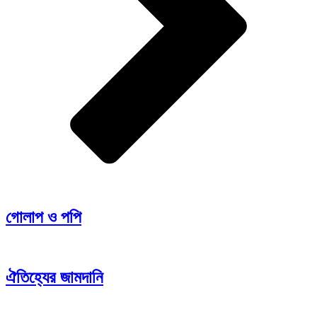
গোলাপ ও পপি
ঐতিহ্যের জামদানি