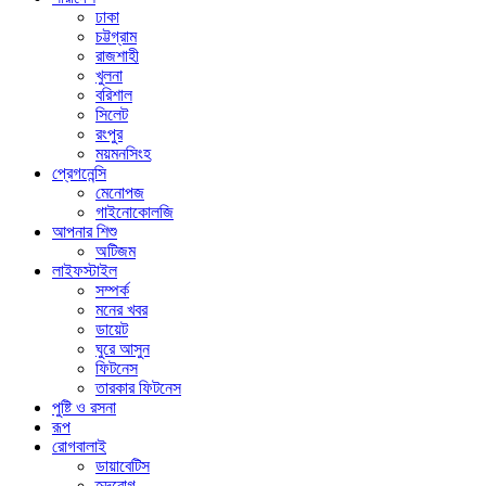
ঢাকা
চট্টগ্রাম
রাজশাহী
খুলনা
বরিশাল
সিলেট
রংপুর
ময়মনসিংহ
প্রেগনেন্সি
মেনোপজ
গাইনোকোলজি
আপনার শিশু
অটিজম
লাইফস্টাইল
সম্পর্ক
মনের খবর
ডায়েট
ঘুরে আসুন
ফিটনেস
তারকার ফিটনেস
পুষ্টি ও রসনা
রূপ
রোগবালাই
ডায়াবেটিস
হৃদরোগ