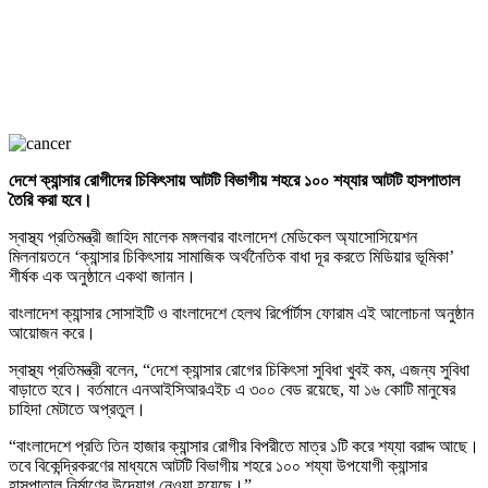
দেশে ক্যান্সার রোগীদের চিকিৎসায় আটটি বিভাগীয় শহরে ১০০ শয্যার আটটি হাসপাতাল
তৈরি করা হবে।
স্বাস্থ্য প্রতিমন্ত্রী জাহিদ মালেক মঙ্গলবার বাংলাদেশ মেডিকেল অ্যাসোসিয়েশন
মিলনায়তনে ‘ক্যান্সার চিকিৎসায় সামাজিক অর্থনৈতিক বাধা দূর করতে মিডিয়ার ভূমিকা’
শীর্ষক এক অনুষ্ঠানে একথা জানান।
বাংলাদেশ ক্যান্সার সোসাইটি ও বাংলাদেশে হেলথ রির্পোর্টাস ফোরাম এই আলোচনা অনুষ্ঠান
আয়োজন করে।
স্বাস্থ্য প্রতিমন্ত্রী বলেন, “দেশে ক্যান্সার রোগের চিকিৎসা সুবিধা খুবই কম, এজন্য সুবিধা
বাড়াতে হবে। বর্তমানে এনআইসিআরএইচ এ ৩০০ বেড রয়েছে, যা ১৬ কোটি মানুষের
চাহিদা মেটাতে অপ্রতুল।
“বাংলাদেশে প্রতি তিন হাজার ক্যান্সার রোগীর বিপরীতে মাত্র ১টি করে শয্যা বরাদ্দ আছে।
তবে বিকেন্দ্রিকরণের মাধ্যমে আটটি বিভাগীয় শহরে ১০০ শয্যা উপযোগী ক্যান্সার
হাসপাতাল নির্মাণের উদ্যোগ নেওয়া হয়েছে।”