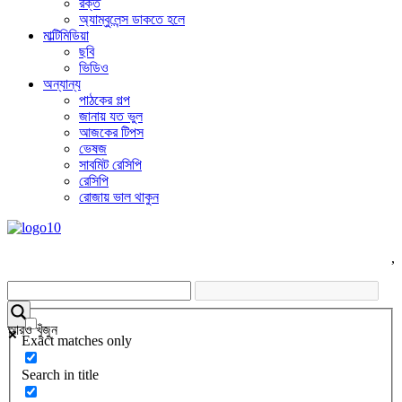
রক্ত
অ্যাম্বুলেন্স ডাকতে হলে
মাল্টিমিডিয়া
ছবি
ভিডিও
অন্যান্য
পাঠকের গল্প
জানায় যত ভুল
আজকের টিপস
ভেষজ
সাবমিট রেসিপি
রেসিপি
রোজায় ভাল থাকুন
,
আরও খুঁজুন
Exact matches only
Search in title