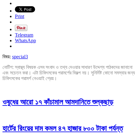
Print
Telegram
WhatsApp
বিষয়:
special3
নোটিশ: স্বাস্থ্য বিষয়ক এসব সংবাদ ও তথ্য দেওয়ার সাধারণ উদ্দেশ্য পাঠকদের জানানো
এবং সচেতন করা। এটা চিকিৎসকের পরামর্শের বিকল্প নয়। সুনির্দিষ্ট কোনো সমস্যার জন্য
চিকিৎসকের পরামর্শ নেওয়াই শ্রেয়।
ওষুধের আরো ১৭ কাঁচামাল আমদানিতে শুল্কছাড়
হার্টের রিংয়ের দাম কমল ৪৭ হাজার ৮০০ টাকা পর্যন্ত