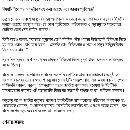
বিষয়টি নিয়ে প্রধানমন্ত্রীর সঙ্গে কথা হয়েছে বলে জানান প্রতিমন্ত্রী।
দেশে যে ৬০ শতাংশ মানুষের মৃত্যু অসংক্রামক রোগে হচ্ছে, তার মধ্যে ক্যান্সার দ্বিতীয়
স্থানে রয়েছে উল্লেখ করে এই রোগ প্রতিরোধে পরিবেশগত ও স্বাস্থ্যগত সচেতনতা
তৈরিতে জোর দেন জাহিদ মালেক।
তিনি আরও বলেন, “তাছাড়া ক্যান্সার রোগী দীর্ঘদিন বেঁচে থাকায় দীর্ঘমেয়াদি চিকিৎসা নিতে
হয় বলে খরচও বেশি হয়ে থাকে। এমনকি রোগ চিকিৎসায় ৪ শতাংশ মানুষ দারিদ্র্যসীমার
নিচে নেমে যায়।”
প্রাথমিক স্তরে রোগ সনাক্তের মাধ্যমে চিকিৎসা নিলে সুস্থ থাকা সম্ভব বলে উল্লেখ
করেন তিনি।
বাংলাদেশ হেলথ রিপোর্টার্স ফোরামের সভাপতি তৌফিক মারুফের সঞ্চালনায় অনুষ্ঠানে
স্বাগত বক্তব্য দেন বাংলাদেশ ক্যান্সার সোসাইটির প্রকল্প পরিচালক অধ্যাপক ডা. গোলাম
মহিউদ্দনি ফারুক, প্রবন্ধ উপস্থাপনা করেন জাতীয় ক্যানাসার গবেষণা ইনস্টিটিউট
হাসপাতালের ক্যান্সার এপিডেমোলজি বিভাগের সহযোগী অধ্যাপক ডা. জহিরুল ইসলাম।
বক্তব্য রাখেন জাতীয় ক্যান্সার গবেষণা ইনস্টিটিউট হাসপাতালের পরিচালক অধ্যাপক ডা.
মোয়াররফ হোসেন, বাংলাদেশ ক্যান্সার সোসাইটির মহাসচিব ডা. এসএম আব্দুর রহমান, রোশ
বাংলাদেশের হেড অব মেডিকেল ডা. ফারজানা হক।
শেয়ার করুন: