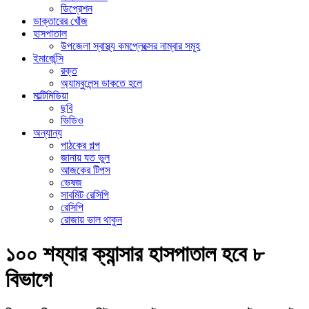
ডিপ্রেশন
ডাক্তারের খোঁজ
হাসপাতাল
উপজেলা স্বাস্থ্য কমপ্লেক্সের নাম্বার সমূহ
ইমার্জেন্সি
রক্ত
অ্যাম্বুলেন্স ডাকতে হলে
মাল্টিমিডিয়া
ছবি
ভিডিও
অন্যান্য
পাঠকের গল্প
জানায় যত ভুল
আজকের টিপস
ভেষজ
সাবমিট রেসিপি
রেসিপি
রোজায় ভাল থাকুন
১০০ শয্যার ক্যান্সার হাসপাতাল হবে ৮
বিভাগে