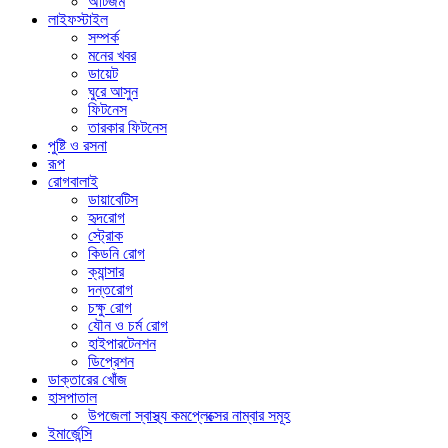
অটিজম
লাইফস্টাইল
সম্পর্ক
মনের খবর
ডায়েট
ঘুরে আসুন
ফিটনেস
তারকার ফিটনেস
পুষ্টি ও রসনা
রূপ
রোগবালাই
ডায়াবেটিস
হৃদরোগ
স্ট্রোক
কিডনি রোগ
ক্যান্সার
দন্তরোগ
চক্ষু রোগ
যৌন ও চর্ম রোগ
হাইপারটেনশন
ডিপ্রেশন
ডাক্তারের খোঁজ
হাসপাতাল
উপজেলা স্বাস্থ্য কমপ্লেক্সের নাম্বার সমূহ
ইমার্জেন্সি