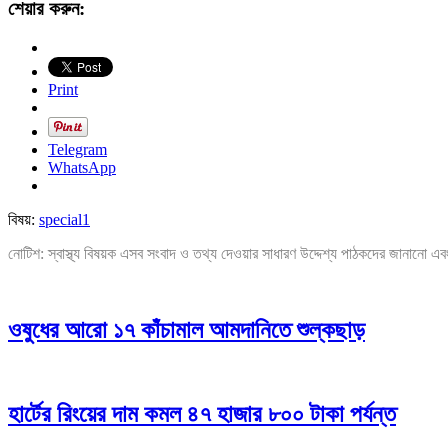
শেয়ার করুন:
Print
Telegram
WhatsApp
বিষয়:
special1
নোটিশ: স্বাস্থ্য বিষয়ক এসব সংবাদ ও তথ্য দেওয়ার সাধারণ উদ্দেশ্য পাঠকদের জানানো এব
ওষুধের আরো ১৭ কাঁচামাল আমদানিতে শুল্কছাড়
হার্টের রিংয়ের দাম কমল ৪৭ হাজার ৮০০ টাকা পর্যন্ত