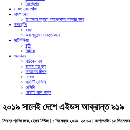
ডিপ্রেশন
ডাক্তারের খোঁজ
হাসপাতাল
উপজেলা স্বাস্থ্য কমপ্লেক্সের নাম্বার সমূহ
ইমার্জেন্সি
রক্ত
অ্যাম্বুলেন্স ডাকতে হলে
মাল্টিমিডিয়া
ছবি
ভিডিও
অন্যান্য
পাঠকের গল্প
জানায় যত ভুল
আজকের টিপস
ভেষজ
সাবমিট রেসিপি
রেসিপি
রোজায় ভাল থাকুন
২০১৯ সালেই দেশে এইডস আক্রান্ত ৯১৯
নিজস্ব প্রতিবেদক, হেলথ নিউজ | ১ ডিসেম্বর ২০১৯, ২০:১২ | আপডেটেড ১৬ ডিসেম্