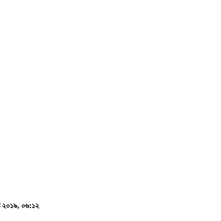
বর ২০১৯, ০৬:১২