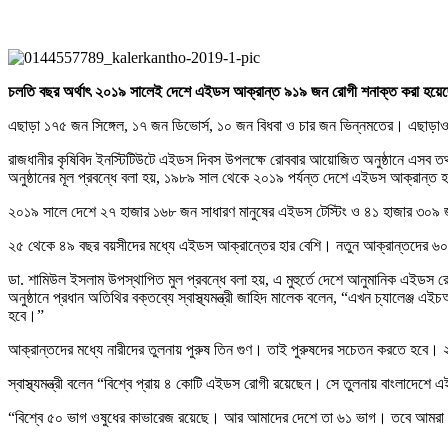
চলতি বছর অর্থাৎ ২০১৯ সালেই দেশে এইডস আক্রান্ত ৯১৯ জন রোগী শনাক্ত করা হয়েছ
এছাড়া ১৭৫ জন সিঙ্গেল, ১৭ জন ডিভোর্স, ১০ জন বিধবা ও চার জন ভিন্নমতের। এছাড়া
রাজধানীর কৃষিবিদ ইনস্টিটিউটে এইডস দিবস উপলক্ষে রোববার আয়োজিত অনুষ্ঠানে এসব তথ
অনুষ্ঠানের মূল প্রবন্ধে বলা হয়, ১৯৮৯ সাল থেকে ২০১৯ পর্যন্ত দেশে এইডস আক্রান
২০১৯ সালে দেশে ২৭ হাজার ১৬৮ জন সাধারণ মানুষের এইডস টেস্টিং ও ৪১ হাজার ৩০৯ জনক
২৫ থেকে ৪৯ বছর বয়সীদের মধ্যে এইডস আক্রান্তের হার বেশি। নতুন আক্রান্তদের 
ডা. শামিউল ইসলাম উপস্থাপিত মুল প্রবন্ধে বলা হয়, এ মুহুর্তে দেশে আনুমানিক এইডস
অনুষ্ঠানে প্রধান অতিথির বক্তব্যে স্বাস্থ্যমন্ত্রী জাহিদ মালেক বলেন, ‍“এখন চ্যাল
হবে।”
আক্রান্তদের মধ্যে নারীদের তুলনায় পুরুষ তিন গুণ। তাই পুরুষদের সচেতন করতে হবে। ২
স্বাস্থ্যমন্ত্রী বলেন “বিশ্বে প্রায় ৪ কোটি এইডস রোগী রয়েছেন। সে তুলনায় বাংলাদ
“বিশ্বে ৫০ ভাগ ওষুধের কাভারেজ রয়েছে। আর আমাদের দেশে তা ৬১ ভাগ। তবে আমরা এত