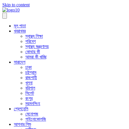
Skip to content
মূল পাতা
খবরাখবর
স্বাস্থ্য শিক্ষা
পরিবেশ
স্বাস্থ্য মন্ত্রণালয়
কোথায় কী
আমরা কী খাচ্ছি
সারাদেশ
ঢাকা
চট্টগ্রাম
রাজশাহী
খুলনা
বরিশাল
সিলেট
রংপুর
ময়মনসিংহ
প্রেগনেন্সি
মেনোপজ
গাইনোকোলজি
আপনার শিশু