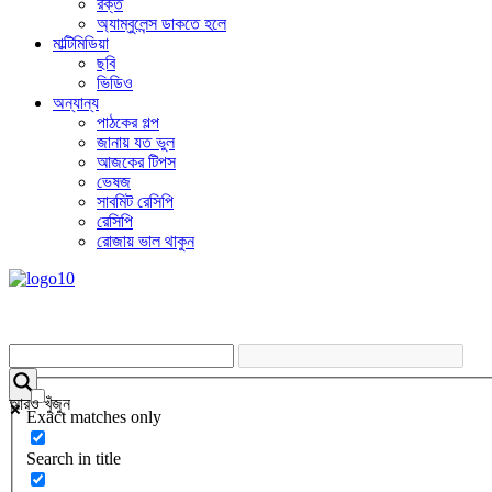
রক্ত
অ্যাম্বুলেন্স ডাকতে হলে
মাল্টিমিডিয়া
ছবি
ভিডিও
অন্যান্য
পাঠকের গল্প
জানায় যত ভুল
আজকের টিপস
ভেষজ
সাবমিট রেসিপি
রেসিপি
রোজায় ভাল থাকুন
আরও খুঁজুন
Exact matches only
Search in title