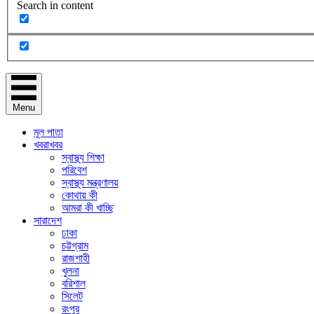
Search in content
Menu
মূল পাতা
খবরাখবর
স্বাস্থ্য শিক্ষা
পরিবেশ
স্বাস্থ্য মন্ত্রণালয়
কোথায় কী
আমরা কী খাচ্ছি
সারাদেশ
ঢাকা
চট্টগ্রাম
রাজশাহী
খুলনা
বরিশাল
সিলেট
রংপুর