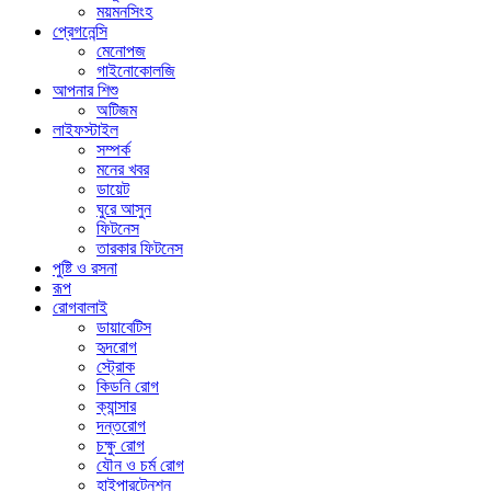
ময়মনসিংহ
প্রেগনেন্সি
মেনোপজ
গাইনোকোলজি
আপনার শিশু
অটিজম
লাইফস্টাইল
সম্পর্ক
মনের খবর
ডায়েট
ঘুরে আসুন
ফিটনেস
তারকার ফিটনেস
পুষ্টি ও রসনা
রূপ
রোগবালাই
ডায়াবেটিস
হৃদরোগ
স্ট্রোক
কিডনি রোগ
ক্যান্সার
দন্তরোগ
চক্ষু রোগ
যৌন ও চর্ম রোগ
হাইপারটেনশন