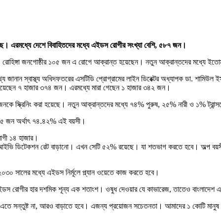
ে। এরমধ্যে দেশে বিবাহিতদের মধ্যে এইডস রোগীর সংখ্যা বেশি, ৫৮৭ জন।
ও রোহিঙ্গা জনগোষ্ঠীর ১০৫ জন এ রোগে আক্রান্ত হয়েছেন। নতুন আক্রান্তদের মধ্যে ইত
্য জানান স্বাস্থ্য অধিদফতরের এসটিডি প্রোগ্রামের লাইন ডিরেক্টর অধ্যাপক ডা. শামিউল
্ত হয়েছেন ৭ হাজার ৩৭৪ জন। এরমধ্যে মারা গেছেন ১ হাজার ৩৪২ জন।
ে স্ক্রিনিং করা হয়েছে। নতুন আক্রান্তদের মধ্যে ৭৪% পুরুষ, ২৫% নারী ও ১% ট্রান্স
৬০৫ জন অর্থাৎ ৭৪.৪২% এই বয়সী।
 রোগী ১৪ হাজার।
েঞ্জ এইচআইভি ডিটেকশন রেট বাড়ানো। এখন সেটি ৫২% রয়েছে। যা শতভাগ করতে হবে। অল্প বয
০৩০ সালের মধ্যে এইডস নির্মূলে প্ল্যান ওয়েতে কাজ করতে হবে।
েশে এইডস রোগীর হার দশমিক শূন্য এক শতাংশ। ওষুধ দেওয়ার যে কাভারেজ, তাতেও বাংলাদেশ 
ে সন্তুষ্ট না, আরও বাড়াতে হবে। এজন্য প্রয়োজন সচেতনতা। আমাদের ১ কোটি মানুষ ব