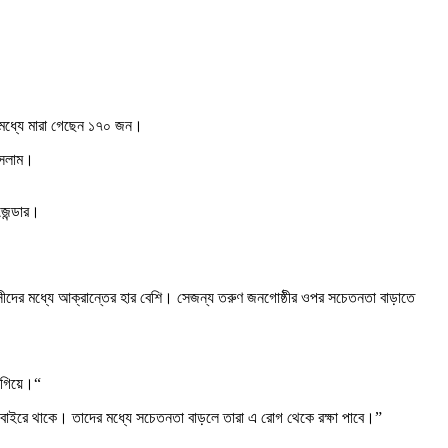
োমধ্যে মারা গেছেন ১৭০ জন।
 ইসলাম।
জেন্ডার।
়সীদের মধ্যে আক্রান্তের হার বেশি। সেজন্য তরুণ জনগোষ্ঠীর ওপর সচেতনতা বাড়াতে
এগিয়ে।“
াইরে থাকে। তাদের মধ্যে সচেতনতা বাড়লে তারা এ রোগ থেকে রক্ষা পাবে।”