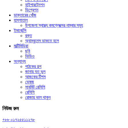
হাইপারটেনশন
ডিপ্রেশন
ডাক্তারের খোঁজ
হাসপাতাল
উপজেলা স্বাস্থ্য কমপ্লেক্সের নাম্বার সমূহ
ইমার্জেন্সি
রক্ত
অ্যাম্বুলেন্স ডাকতে হলে
মাল্টিমিডিয়া
ছবি
ভিডিও
অন্যান্য
পাঠকের গল্প
জানায় যত ভুল
আজকের টিপস
ভেষজ
সাবমিট রেসিপি
রেসিপি
রোজায় ভাল থাকুন
নিউজ রুম
+৮৮ ০১৭২৫৫১১২৭৮