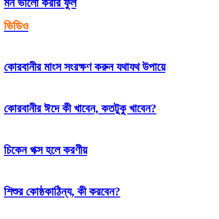
মন ভালো করার ফুল
ভিডিও
কোরবানীর মাংস সংরক্ষণ করুন যথাযথ উপায়ে
কোরবানীর ঈদে কী খাবেন, কতটুকু খাবেন?
চিকেন পক্স হলে করণীয়
শিশুর কোষ্ঠকাঠিন্য, কী করবেন?