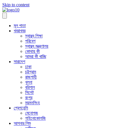
Skip to content
মূল পাতা
খবরাখবর
স্বাস্থ্য শিক্ষা
পরিবেশ
স্বাস্থ্য মন্ত্রণালয়
কোথায় কী
আমরা কী খাচ্ছি
সারাদেশ
ঢাকা
চট্টগ্রাম
রাজশাহী
খুলনা
বরিশাল
সিলেট
রংপুর
ময়মনসিংহ
প্রেগনেন্সি
মেনোপজ
গাইনোকোলজি
আপনার শিশু