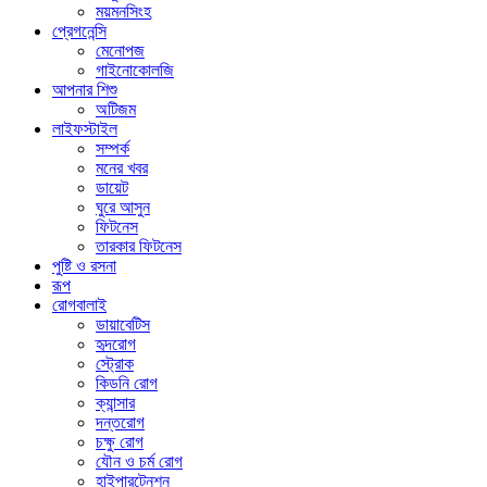
ময়মনসিংহ
প্রেগনেন্সি
মেনোপজ
গাইনোকোলজি
আপনার শিশু
অটিজম
লাইফস্টাইল
সম্পর্ক
মনের খবর
ডায়েট
ঘুরে আসুন
ফিটনেস
তারকার ফিটনেস
পুষ্টি ও রসনা
রূপ
রোগবালাই
ডায়াবেটিস
হৃদরোগ
স্ট্রোক
কিডনি রোগ
ক্যান্সার
দন্তরোগ
চক্ষু রোগ
যৌন ও চর্ম রোগ
হাইপারটেনশন