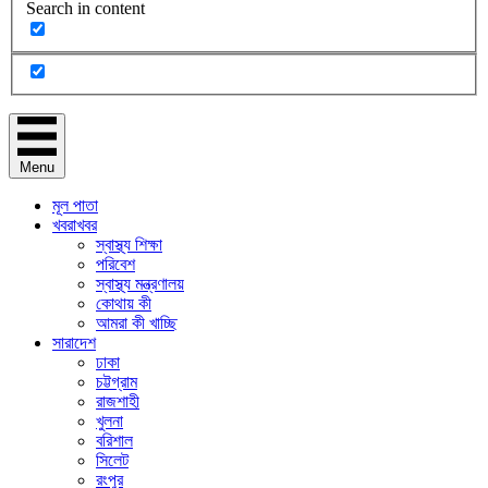
Search in content
Menu
মূল পাতা
খবরাখবর
স্বাস্থ্য শিক্ষা
পরিবেশ
স্বাস্থ্য মন্ত্রণালয়
কোথায় কী
আমরা কী খাচ্ছি
সারাদেশ
ঢাকা
চট্টগ্রাম
রাজশাহী
খুলনা
বরিশাল
সিলেট
রংপুর