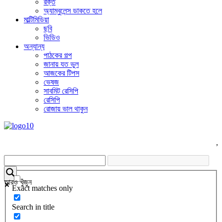
রক্ত
অ্যাম্বুলেন্স ডাকতে হলে
মাল্টিমিডিয়া
ছবি
ভিডিও
অন্যান্য
পাঠকের গল্প
জানায় যত ভুল
আজকের টিপস
ভেষজ
সাবমিট রেসিপি
রেসিপি
রোজায় ভাল থাকুন
,
আরও খুঁজুন
Exact matches only
Search in title