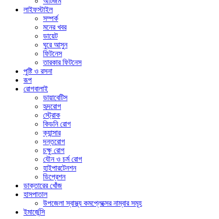
অটিজম
লাইফস্টাইল
সম্পর্ক
মনের খবর
ডায়েট
ঘুরে আসুন
ফিটনেস
তারকার ফিটনেস
পুষ্টি ও রসনা
রূপ
রোগবালাই
ডায়াবেটিস
হৃদরোগ
স্ট্রোক
কিডনি রোগ
ক্যান্সার
দন্তরোগ
চক্ষু রোগ
যৌন ও চর্ম রোগ
হাইপারটেনশন
ডিপ্রেশন
ডাক্তারের খোঁজ
হাসপাতাল
উপজেলা স্বাস্থ্য কমপ্লেক্সের নাম্বার সমূহ
ইমার্জেন্সি