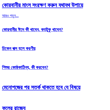
কোরবানীর মাংস সংরক্ষণ করুন যথাযথ উপায়ে
আরও পড়ুন...
কোরবানীর ঈদে কী খাবেন, কতটুকু খাবেন?
চিকেন পক্স হলে করণীয়
শিশুর কোষ্ঠকাঠিন্য, কী করবেন?
মেনোপজের পর সতর্ক থাকতে হবে যে বিষয়ে
ফুলের রাজ্যে