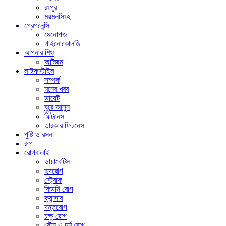
রংপুর
ময়মনসিংহ
প্রেগনেন্সি
মেনোপজ
গাইনোকোলজি
আপনার শিশু
অটিজম
লাইফস্টাইল
সম্পর্ক
মনের খবর
ডায়েট
ঘুরে আসুন
ফিটনেস
তারকার ফিটনেস
পুষ্টি ও রসনা
রূপ
রোগবালাই
ডায়াবেটিস
হৃদরোগ
স্ট্রোক
কিডনি রোগ
ক্যান্সার
দন্তরোগ
চক্ষু রোগ
যৌন ও চর্ম রোগ