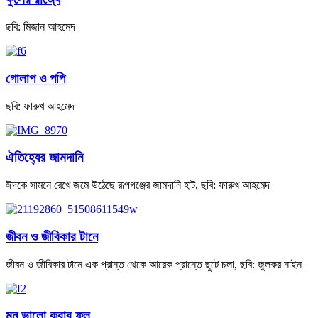
ছবি: মিজান আহমেদ
গোলাপ ও পপি
ছবি: ফারুখ আহমেদ
ঐতিহ্যের জামদানি
ঈদকে সামনে রেখে জমে উঠেছে রূপগঞ্জের জামদানি হাট, ছবি: ফারুখ আহমেদ
জীবন ও জীবিকার টানে
জীবন ও জীবিকার টানে এক প্রান্ত থেকে আরেক প্রান্তে ছুটে চলা, ছবি: জুলকর নাইন
মন ভালো করার ফুল