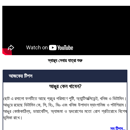
স্বাস্থ্য সেবায় যাত্রা শুরু
আজকের টিপস
আঙুর কেন খাবেন?
ছোট এ রসালো ফলটিতে আছে প্রচুর পরিমাণে পুষ্টি, অ্যান্টিঅক্সিডেন্ট, খনিজ ও ভিটামিন।
আঙুরে রয়েছে ভিটামিন কে, সি, বি১, বি৬ এবং খনিজ উপাদান ম্যাংগানিজ ও পটাশিয়াম।
আঙুর কোষ্ঠকাঠিন্য, ডায়াবেটিস, অ্যাজমা ও হৃদরোগের মতো রোগ প্রতিরোধে বিশেষ
ভূমিকা রাখে।
সব টিপস...