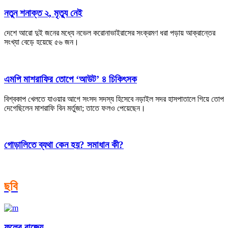
নতুন শনাক্ত ২, মৃত্যু নেই
দেশে আরো দুই জনের মধ্যে নভেল করোনাভাইরাসের সংক্রমণ ধরা পড়ায় আক্রান্তের
সংখ্যা বেড়ে হয়েছে ৫৬ জন।
এমপি মাশরাফির তোপে ‘আউট’ ৪ চিকিৎসক
বিশ্বকাপ খেলতে যাওয়ার আগে সংসদ সদস্য হিসেবে নড়াইল সদর হাসপাতালে গিয়ে তোপ
দেগেছিলেন মাশরাফি বিন মর্তুজা; তাতে ফলও পেয়েছেন।
গোড়ালিতে ব্যথা কেন হয়? সমাধান কী?
ছবি
ফুলের রাজ্যে