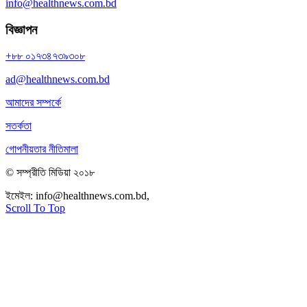
info@healthnews.com.bd
বিজ্ঞাপন
+৮৮ ০১৭৩৪৭৩৯৩০৮
ad@healthnews.com.bd
আমাদের সম্পর্কে
সতর্কতা
গোপনীয়তার নীতিমালা
© সম্প্রীতি মিডিয়া ২০১৮
ইমেইল:
info@healthnews.com.bd,
ফোন: +৮৮ ০১৭৩৪৭৩৯৩০৮।
Scroll To Top