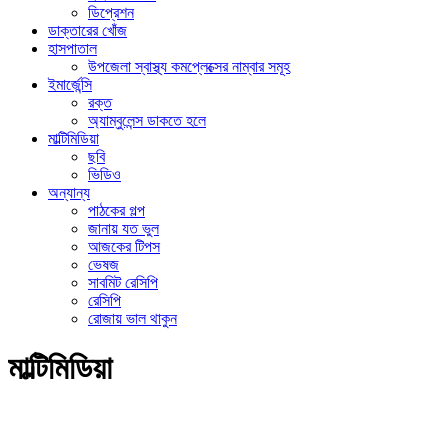
ডিপ্রেশন
ডাক্তারের খোঁজ
হাসপাতাল
উপজেলা স্বাস্থ্য কমপ্লেক্সের নাম্বার সমূহ
ইমার্জেন্সি
রক্ত
অ্যাম্বুলেন্স ডাকতে হলে
মাল্টিমিডিয়া
ছবি
ভিডিও
অন্যান্য
পাঠকের গল্প
জানায় যত ভুল
আজকের টিপস
ভেষজ
সাবমিট রেসিপি
রেসিপি
রোজায় ভাল থাকুন
মাল্টিমিডিয়া