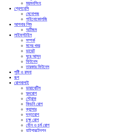
ময়মনসিংহ
প্রেগনেন্সি
মেনোপজ
গাইনোকোলজি
আপনার শিশু
অটিজম
লাইফস্টাইল
সম্পর্ক
মনের খবর
ডায়েট
ঘুরে আসুন
ফিটনেস
তারকার ফিটনেস
পুষ্টি ও রসনা
রূপ
রোগবালাই
ডায়াবেটিস
হৃদরোগ
স্ট্রোক
কিডনি রোগ
ক্যান্সার
দন্তরোগ
চক্ষু রোগ
যৌন ও চর্ম রোগ
হাইপারটেনশন