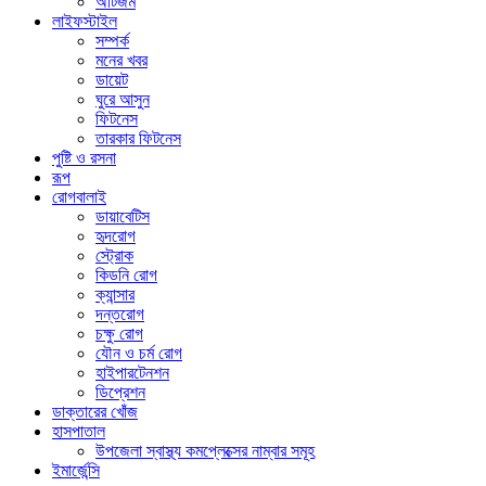
অটিজম
লাইফস্টাইল
সম্পর্ক
মনের খবর
ডায়েট
ঘুরে আসুন
ফিটনেস
তারকার ফিটনেস
পুষ্টি ও রসনা
রূপ
রোগবালাই
ডায়াবেটিস
হৃদরোগ
স্ট্রোক
কিডনি রোগ
ক্যান্সার
দন্তরোগ
চক্ষু রোগ
যৌন ও চর্ম রোগ
হাইপারটেনশন
ডিপ্রেশন
ডাক্তারের খোঁজ
হাসপাতাল
উপজেলা স্বাস্থ্য কমপ্লেক্সের নাম্বার সমূহ
ইমার্জেন্সি