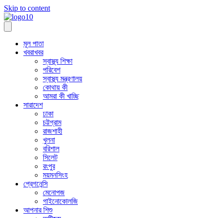
Skip to content
মূল পাতা
খবরাখবর
স্বাস্থ্য শিক্ষা
পরিবেশ
স্বাস্থ্য মন্ত্রণালয়
কোথায় কী
আমরা কী খাচ্ছি
সারাদেশ
ঢাকা
চট্টগ্রাম
রাজশাহী
খুলনা
বরিশাল
সিলেট
রংপুর
ময়মনসিংহ
প্রেগনেন্সি
মেনোপজ
গাইনোকোলজি
আপনার শিশু