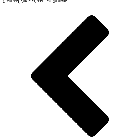
ফুলের বন্ধু প্রজাপতি, ছবি: মিজানুর রহমান