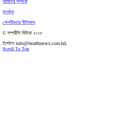
আমাদের সম্পর্কে
সতর্কতা
গোপনীয়তার নীতিমালা
© সম্প্রীতি মিডিয়া ২০১৮
ইমেইল:
info@healthnews.com.bd,
ফোন: +৮৮ ০১৭৩৪৭৩৯৩০৮।
Scroll To Top