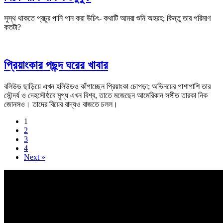
সুস্থ থাকতে প্রচুর পানি পান করা উচিৎ- কথাটি আমরা শুনি অহরহ; কিন্তু তার পরিমাণ
কতটা?
প্রিয়াংকার পছন্দ ঘরের খাবার
বলিউড ছাড়িয়ে এখন হলিউডও কাঁপাচ্ছেন প্রিয়াংকা চোপড়া; অভিনয়ের পাশাপাশি তার
সৌন্দর্য ও দেহসৌষ্ঠবে মুগ্ধ এখন বিশ্ব, তাতে মজেছেন আমেরিকান সঙ্গীত তারকা নিক
জোনসও। তাদের বিয়ের বাদ্যও বাজতে চলল।
1
2
3
4
Next »