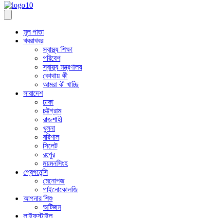
মূল পাতা
খবরাখবর
স্বাস্থ্য শিক্ষা
পরিবেশ
স্বাস্থ্য মন্ত্রণালয়
কোথায় কী
আমরা কী খাচ্ছি
সারাদেশ
ঢাকা
চট্টগ্রাম
রাজশাহী
খুলনা
বরিশাল
সিলেট
রংপুর
ময়মনসিংহ
প্রেগনেন্সি
মেনোপজ
গাইনোকোলজি
আপনার শিশু
অটিজম
লাইফস্টাইল