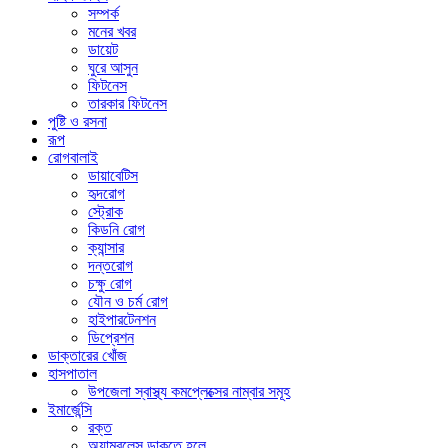
সম্পর্ক
মনের খবর
ডায়েট
ঘুরে আসুন
ফিটনেস
তারকার ফিটনেস
পুষ্টি ও রসনা
রূপ
রোগবালাই
ডায়াবেটিস
হৃদরোগ
স্ট্রোক
কিডনি রোগ
ক্যান্সার
দন্তরোগ
চক্ষু রোগ
যৌন ও চর্ম রোগ
হাইপারটেনশন
ডিপ্রেশন
ডাক্তারের খোঁজ
হাসপাতাল
উপজেলা স্বাস্থ্য কমপ্লেক্সের নাম্বার সমূহ
ইমার্জেন্সি
রক্ত
অ্যাম্বুলেন্স ডাকতে হলে