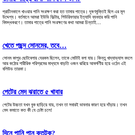
প্রাচীনকালে খাওয়ার পানি সংরক্ষণ করা হত তামার পাত্রে। দূষণমুক্তিই ছিল এর মূল
উদ্দেশ্য। বর্তমানে আমরা ইউভি ফিল্টার, পিউরিফায়ার ইত্যাদি ব্যবহার করি পানি
বিশুদ্ধকরণে। তামার পাত্রে পানি সংরক্ষণের কথা আমরা চিন্তাই…
খেতে পছন্দ সোনমের, তবে…
সোনম কাপুর ছোটবেলায় যেরকম ছিলেন, তাকে মোটাই বলা যায়। কিন্তু খাদ্যাভ্যাস বদলে
আর কঠোর শারীরিক পরিশ্রমের মাধ্যমে বাড়তি ওজন ঝরিয়ে আকর্ষণীয় হয়ে ওঠেন এই
বলিউড তারকা।
পেটের মেদ ঝরাতে ৫ খাবার
পেটের উচ্চতা যখন বুক ছাড়িয়ে যায়, তখন তা সবারই ভাবনার কারণ হয়ে দাঁড়ায়। তখন
মেদ কমাতে কত কী যে চেষ্টা চলে!
দিনে পানি পান কতটুকু?