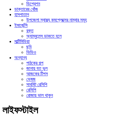
ডিপ্রেশন
ডাক্তারের খোঁজ
হাসপাতাল
উপজেলা স্বাস্থ্য কমপ্লেক্সের নাম্বার সমূহ
ইমার্জেন্সি
রক্ত
অ্যাম্বুলেন্স ডাকতে হলে
মাল্টিমিডিয়া
ছবি
ভিডিও
অন্যান্য
পাঠকের গল্প
জানায় যত ভুল
আজকের টিপস
ভেষজ
সাবমিট রেসিপি
রেসিপি
রোজায় ভাল থাকুন
লাইফস্টাইল