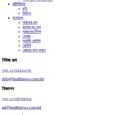
মাল্টিমিডিয়া
ছবি
ভিডিও
অন্যান্য
পাঠকের গল্প
জানায় যত ভুল
আজকের টিপস
ভেষজ
সাবমিট রেসিপি
রেসিপি
রোজায় ভাল থাকুন
নিউজ রুম
+৮৮ ০১৭২৫৫১১২৭৮
info@healthnews.com.bd
বিজ্ঞাপন
+৮৮ ০১৭৩৪৭৩৯৩০৮
ad@healthnews.com.bd