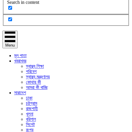
Search in content
Menu
মূল পাতা
খবরাখবর
স্বাস্থ্য শিক্ষা
পরিবেশ
স্বাস্থ্য মন্ত্রণালয়
কোথায় কী
আমরা কী খাচ্ছি
সারাদেশ
ঢাকা
চট্টগ্রাম
রাজশাহী
খুলনা
বরিশাল
সিলেট
রংপুর