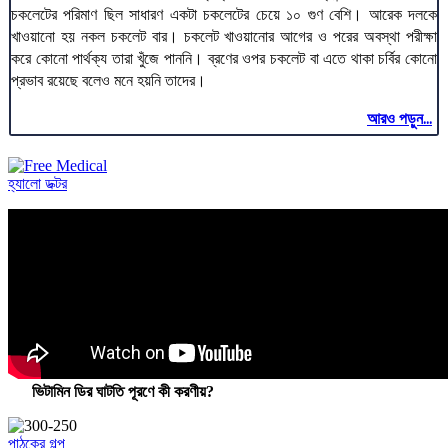
চকলেটের পরিমাণ ছিল সাধারণ একটা চকলেটের চেয়ে ১০ গুণ বেশি। আরেক দলকে
খাওয়ানো হয় নকল চকলেট বার। চকলেট খাওয়ানোর আগের ও পরের অবস্থা পরীক্ষা
করে কোনো পার্থক্য তারা খুঁজে পাননি। ব্রণের ওপর চকলেট বা এতে থাকা চর্বির কোনো
প্রভাব রয়েছে বলেও মনে হয়নি তাদের।
আরও পড়ুন...
হ্যালো ডক্টর
ভিটামিন ডির ঘাটতি পূরণে কী করণীয়?
পাঠকের গল্প