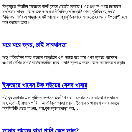
বিশ্বজুড়ে নিরামিষ আহারের জনপ্রিয়তা বেড়েই চলেছে। এর গুণগান গেয়ে চলেছেন
চলচ্চিত্র তারকা থেকে শুরু করে রাজনীতিবিদ,সেলিব্রেটি শেফ, পুষ্টিবিদসহ সবাই।
উদ্ভিজ্জ নির্ভর এ খাদ্যাভ্যাসই ভালো ও প্রাকৃতিকভাবে মানবদেহের জন্য উপযোগী বলে
মনে করছেন তারা।
ঘরে ঘরে জ্বর, চাই সাবধানতা
ঋতু পরিবর্তনের সময় বাতাসে আর্দ্রতার ওঠা-নামায় ঘরে ঘরে এখন জ্বরের প্রকোপ।
এগুলো বেশির ভাগই ভাইরাসজনিত জ্বর। তাই দ্রুত একজন থেকে আরেকজনে ছড়ায়।
ইফতারে খাবেন টক দইয়ের যেসব খাবার
দই খুব মজাদার এবং পুষ্টিগুন সম্পন্ন একটি খাবার। রমজান মাসে আমরা ইফতার বা
সাহরিতে দই রাখতে পারি। অতিরিক্ত ভাজা পোড়া, তৈলাক্ত খাবার খাওয়ার কারনে
আ্যসিডিটি বেড়ে যাওয়া, গলা,বুক জ্বালাপোড়া করা,…
তামার পাত্রে রাখা পানি কেন ভাল?