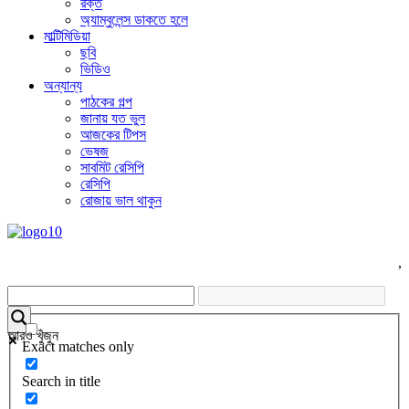
রক্ত
অ্যাম্বুলেন্স ডাকতে হলে
মাল্টিমিডিয়া
ছবি
ভিডিও
অন্যান্য
পাঠকের গল্প
জানায় যত ভুল
আজকের টিপস
ভেষজ
সাবমিট রেসিপি
রেসিপি
রোজায় ভাল থাকুন
,
আরও খুঁজুন
Exact matches only
Search in title