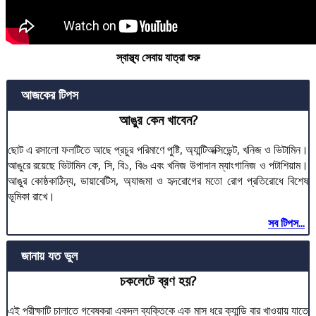
স্বাস্থ্য সেবায় যাত্রা শুরু
আজকের টিপস
আঙুর কেন খাবেন?
ছোট এ রসালো ফলটিতে আছে প্রচুর পরিমাণে পুষ্টি, অ্যান্টিঅক্সিডেন্ট, খনিজ ও ভিটামিন।
আঙুরে রয়েছে ভিটামিন কে, সি, বি১, বি৬ এবং খনিজ উপাদান ম্যাংগানিজ ও পটাশিয়াম।
আঙুর কোষ্ঠকাঠিন্য, ডায়াবেটিস, অ্যাজমা ও হৃদরোগের মতো রোগ প্রতিরোধে বিশেষ
ভূমিকা রাখে।
সব টিপস...
জানায় যত ভুল
চকলেটে ব্রণ হয়?
এই পরীক্ষাটি চালাতে গবেষকরা একদল ব্যক্তিকে এক মাস ধরে ক্যান্ডি বার খাওয়ায় যাতে