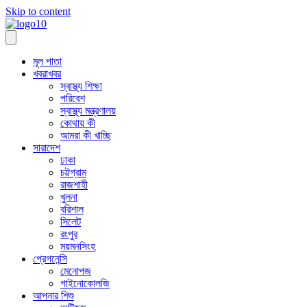
Skip to content
মূল পাতা
খবরাখবর
স্বাস্থ্য শিক্ষা
পরিবেশ
স্বাস্থ্য মন্ত্রণালয়
কোথায় কী
আমরা কী খাচ্ছি
সারাদেশ
ঢাকা
চট্টগ্রাম
রাজশাহী
খুলনা
বরিশাল
সিলেট
রংপুর
ময়মনসিংহ
প্রেগনেন্সি
মেনোপজ
গাইনোকোলজি
আপনার শিশু