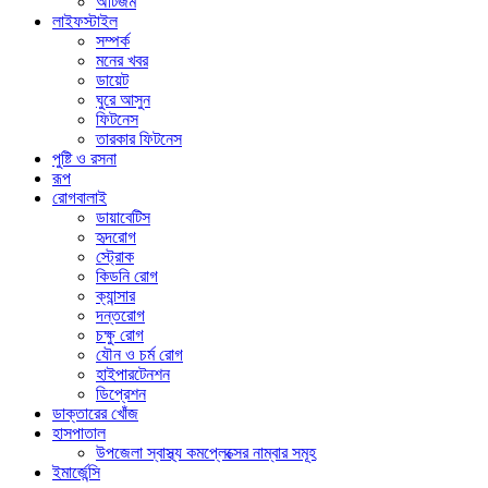
অটিজম
লাইফস্টাইল
সম্পর্ক
মনের খবর
ডায়েট
ঘুরে আসুন
ফিটনেস
তারকার ফিটনেস
পুষ্টি ও রসনা
রূপ
রোগবালাই
ডায়াবেটিস
হৃদরোগ
স্ট্রোক
কিডনি রোগ
ক্যান্সার
দন্তরোগ
চক্ষু রোগ
যৌন ও চর্ম রোগ
হাইপারটেনশন
ডিপ্রেশন
ডাক্তারের খোঁজ
হাসপাতাল
উপজেলা স্বাস্থ্য কমপ্লেক্সের নাম্বার সমূহ
ইমার্জেন্সি