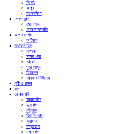
সিলেট
রংপুর
ময়মনসিংহ
প্রেগনেন্সি
মেনোপজ
গাইনোকোলজি
আপনার শিশু
অটিজম
লাইফস্টাইল
সম্পর্ক
মনের খবর
ডায়েট
ঘুরে আসুন
ফিটনেস
তারকার ফিটনেস
পুষ্টি ও রসনা
রূপ
রোগবালাই
ডায়াবেটিস
হৃদরোগ
স্ট্রোক
কিডনি রোগ
ক্যান্সার
দন্তরোগ
চক্ষু রোগ