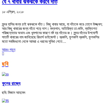
যে ৭ খাবার ঝকঝকে করবে দাঁত
১৮ এপ্রিল, ২০১৮
সুন্দর হাসির জন্য চাই ঝকঝকে দাঁত। কিছু খাবার আছে, যা দাঁতকে করে তোলে উজ্জ্বল;
আর কিছু খাবারের জন্য দাঁতে পড়ে দাগ। মদ্যপান, অতিরিক্ত চা-কফি, ব্যক্তিগত
পরিচ্ছন্নতার অভাব এবং ধূমপানের কারণে নষ্ট হয় দাঁতের রং। সুন্দর দাঁতের উপযোগী
সাতটি খাবারের নাম জানিয়েছে রিডার্স ডাইজেস্ট। ব্রকলি, ফুলকপি ব্রকলি, ফুলকপির
মতো সবজিগুলো থেকে আমরা এ ধরনের সুবিধা পেতে…
আরও পড়ুন
ছবি
ফুলের রাজ্যে
ছবি: মিজান আহমেদ