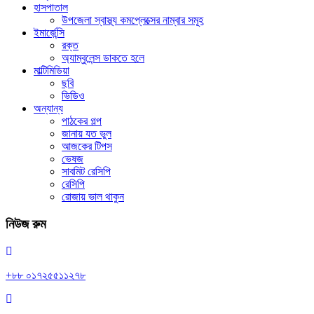
হাসপাতাল
উপজেলা স্বাস্থ্য কমপ্লেক্সের নাম্বার সমূহ
ইমার্জেন্সি
রক্ত
অ্যাম্বুলেন্স ডাকতে হলে
মাল্টিমিডিয়া
ছবি
ভিডিও
অন্যান্য
পাঠকের গল্প
জানায় যত ভুল
আজকের টিপস
ভেষজ
সাবমিট রেসিপি
রেসিপি
রোজায় ভাল থাকুন
নিউজ রুম
+৮৮ ০১৭২৫৫১১২৭৮