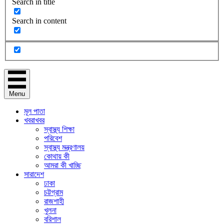
Search in title
Search in content
Menu
মূল পাতা
খবরাখবর
স্বাস্থ্য শিক্ষা
পরিবেশ
স্বাস্থ্য মন্ত্রণালয়
কোথায় কী
আমরা কী খাচ্ছি
সারাদেশ
ঢাকা
চট্টগ্রাম
রাজশাহী
খুলনা
বরিশাল