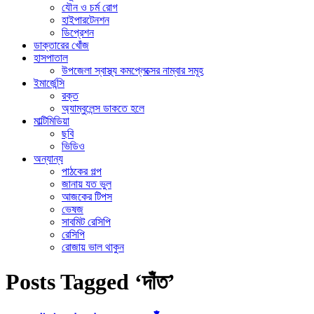
যৌন ও চর্ম রোগ
হাইপারটেনশন
ডিপ্রেশন
ডাক্তারের খোঁজ
হাসপাতাল
উপজেলা স্বাস্থ্য কমপ্লেক্সের নাম্বার সমূহ
ইমার্জেন্সি
রক্ত
অ্যাম্বুলেন্স ডাকতে হলে
মাল্টিমিডিয়া
ছবি
ভিডিও
অন্যান্য
পাঠকের গল্প
জানায় যত ভুল
আজকের টিপস
ভেষজ
সাবমিট রেসিপি
রেসিপি
রোজায় ভাল থাকুন
Posts Tagged ‘দাঁত’