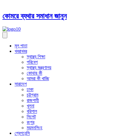
কোমরে ব্যথার সমাধান জানুন
মূল পাতা
খবরাখবর
স্বাস্থ্য শিক্ষা
পরিবেশ
স্বাস্থ্য মন্ত্রণালয়
কোথায় কী
আমরা কী খাচ্ছি
সারাদেশ
ঢাকা
চট্টগ্রাম
রাজশাহী
খুলনা
বরিশাল
সিলেট
রংপুর
ময়মনসিংহ
প্রেগনেন্সি