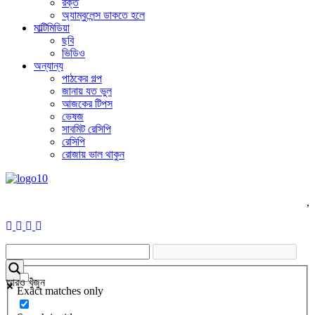
রক্ত
অ্যাম্বুলেন্স ডাকতে হলে
মাল্টিমিডিয়া
ছবি
ভিডিও
অন্যান্য
পাঠকের গল্প
জানায় যত ভুল
আজকের টিপস
ভেষজ
সাবমিট রেসিপি
রেসিপি
রোজায় ভাল থাকুন
,
আরও খুঁজুন
Exact matches only