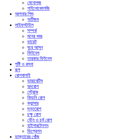
মেনোপজ
গাইনোকোলজি
আপনার শিশু
অটিজম
লাইফস্টাইল
সম্পর্ক
মনের খবর
ডায়েট
ঘুরে আসুন
ফিটনেস
তারকার ফিটনেস
পুষ্টি ও রসনা
রূপ
রোগবালাই
ডায়াবেটিস
হৃদরোগ
স্ট্রোক
কিডনি রোগ
ক্যান্সার
দন্তরোগ
চক্ষু রোগ
যৌন ও চর্ম রোগ
হাইপারটেনশন
ডিপ্রেশন
ডাক্তারের খোঁজ