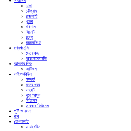
সারাদেশ
ঢাকা
চট্টগ্রাম
রাজশাহী
খুলনা
বরিশাল
সিলেট
রংপুর
ময়মনসিংহ
প্রেগনেন্সি
মেনোপজ
গাইনোকোলজি
আপনার শিশু
অটিজম
লাইফস্টাইল
সম্পর্ক
মনের খবর
ডায়েট
ঘুরে আসুন
ফিটনেস
তারকার ফিটনেস
পুষ্টি ও রসনা
রূপ
রোগবালাই
ডায়াবেটিস