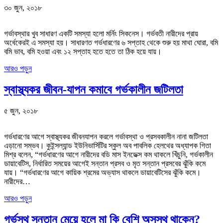
৩০ জুন, ২০১৮
গর্ভাবস্থার খুব সাধারণ একটি সমস্যা হলো মর্নিং সিকনেস। গর্ভবতী নারীদের প্রায়
অর্ধেকেরই এ সমস্যা হয়। সাধারণত গর্ভধারণের ৬ সপ্তাহ থেকে শুরু হয় মাথা ঘোরা, বমি
বমি ভাব, বমি হওয়া এবং ১২ সপ্তাহ হতে হতে তা ঠিক হয়ে যায়।
আরও পড়ুন
স্বাস্থ্যকর জীবন-যাপন কমাবে গর্ভকালীন জটিলতা
৫ জুন, ২০১৮
গর্ভধারণের আগে স্বাস্থ্যকর জীবনযাপন করলে গর্ভাবস্থা ও প্রসবকালীন নানা জটিলতা
এড়ানো সম্ভব। কুইন্সল্যান্ড ইউনিভার্সিটির স্কুল অব পাবলিক হেলথের অধ্যাপক গিতা
মিশ্র বলেন, “গর্ভধারণের আগে নারীদের বডি মাস ইনডেক্স কম থাকলে খিঁচুনি, গর্ভকালীন
ডায়াবেটিস, নির্ধারিত সময়ের আগেই সন্তান প্রসব ও মৃত সন্তান প্রসবের ঝুঁকি কমে
যায়। “গর্ভধারণের আগে কায়িক শ্রমের অভ্যাস থাকলে ডায়াবেটিসের ঝুঁকি কমে।
নারীদের…
আরও পড়ুন
গর্ভস্থ সন্তান মেয়ে হলে মা কি বেশি অসুস্থ থাকেন?