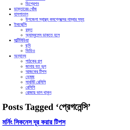
ডিপ্রেশন
ডাক্তারের খোঁজ
হাসপাতাল
উপজেলা স্বাস্থ্য কমপ্লেক্সের নাম্বার সমূহ
ইমার্জেন্সি
রক্ত
অ্যাম্বুলেন্স ডাকতে হলে
মাল্টিমিডিয়া
ছবি
ভিডিও
অন্যান্য
পাঠকের গল্প
জানায় যত ভুল
আজকের টিপস
ভেষজ
সাবমিট রেসিপি
রেসিপি
রোজায় ভাল থাকুন
Posts Tagged ‘প্রেগনেন্সি’
মর্নিং সিকনেস দূর করার টিপস