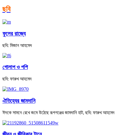
ছবি
ফুলের রাজ্যে
ছবি: মিজান আহমেদ
গোলাপ ও পপি
ছবি: ফারুখ আহমেদ
ঐতিহ্যের জামদানি
ঈদকে সামনে রেখে জমে উঠেছে রূপগঞ্জের জামদানি হাট, ছবি: ফারুখ আহমেদ
জীবন ও জীবিকার টানে