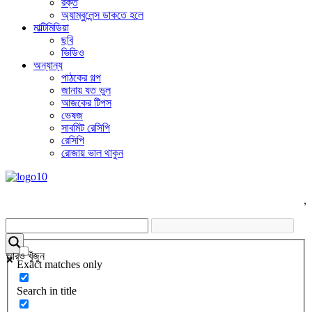
রক্ত
অ্যাম্বুলেন্স ডাকতে হলে
মাল্টিমিডিয়া
ছবি
ভিডিও
অন্যান্য
পাঠকের গল্প
জানায় যত ভুল
আজকের টিপস
ভেষজ
সাবমিট রেসিপি
রেসিপি
রোজায় ভাল থাকুন
,
আরও খুঁজুন
Exact matches only
Search in title