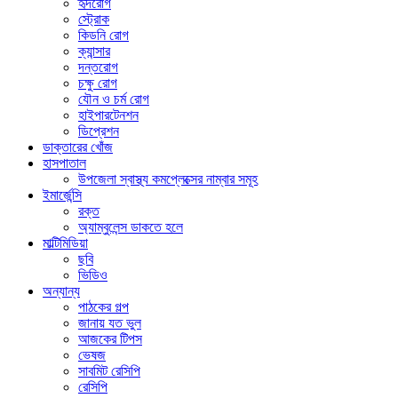
হৃদরোগ
স্ট্রোক
কিডনি রোগ
ক্যান্সার
দন্তরোগ
চক্ষু রোগ
যৌন ও চর্ম রোগ
হাইপারটেনশন
ডিপ্রেশন
ডাক্তারের খোঁজ
হাসপাতাল
উপজেলা স্বাস্থ্য কমপ্লেক্সের নাম্বার সমূহ
ইমার্জেন্সি
রক্ত
অ্যাম্বুলেন্স ডাকতে হলে
মাল্টিমিডিয়া
ছবি
ভিডিও
অন্যান্য
পাঠকের গল্প
জানায় যত ভুল
আজকের টিপস
ভেষজ
সাবমিট রেসিপি
রেসিপি