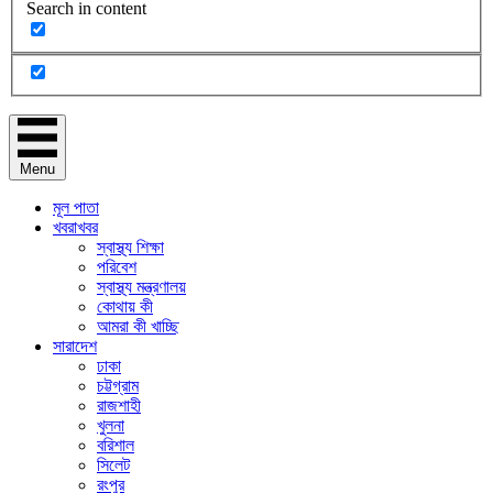
Search in content
Menu
মূল পাতা
খবরাখবর
স্বাস্থ্য শিক্ষা
পরিবেশ
স্বাস্থ্য মন্ত্রণালয়
কোথায় কী
আমরা কী খাচ্ছি
সারাদেশ
ঢাকা
চট্টগ্রাম
রাজশাহী
খুলনা
বরিশাল
সিলেট
রংপুর