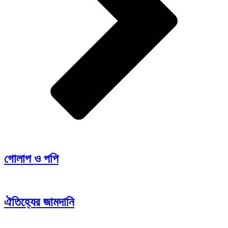
গোলাপ ও পপি
ঐতিহ্যের জামদানি