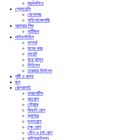
ময়মনসিংহ
প্রেগনেন্সি
মেনোপজ
গাইনোকোলজি
আপনার শিশু
অটিজম
লাইফস্টাইল
সম্পর্ক
মনের খবর
ডায়েট
ঘুরে আসুন
ফিটনেস
তারকার ফিটনেস
পুষ্টি ও রসনা
রূপ
রোগবালাই
ডায়াবেটিস
হৃদরোগ
স্ট্রোক
কিডনি রোগ
ক্যান্সার
দন্তরোগ
চক্ষু রোগ
যৌন ও চর্ম রোগ
হাইপারটেনশন