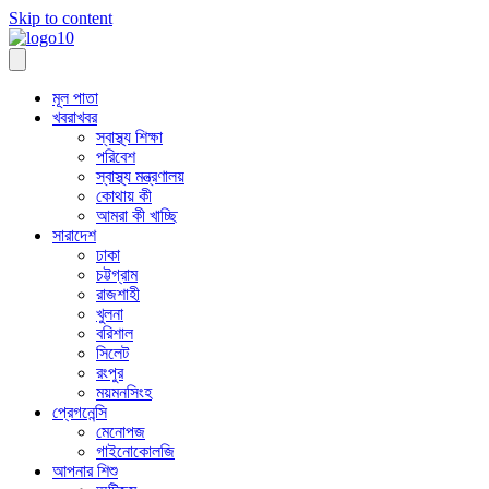
Skip to content
মূল পাতা
খবরাখবর
স্বাস্থ্য শিক্ষা
পরিবেশ
স্বাস্থ্য মন্ত্রণালয়
কোথায় কী
আমরা কী খাচ্ছি
সারাদেশ
ঢাকা
চট্টগ্রাম
রাজশাহী
খুলনা
বরিশাল
সিলেট
রংপুর
ময়মনসিংহ
প্রেগনেন্সি
মেনোপজ
গাইনোকোলজি
আপনার শিশু