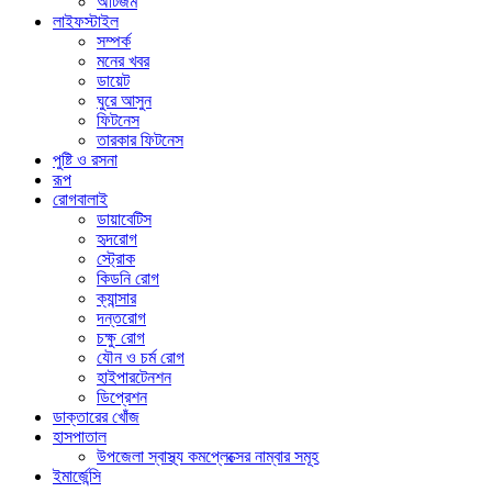
অটিজম
লাইফস্টাইল
সম্পর্ক
মনের খবর
ডায়েট
ঘুরে আসুন
ফিটনেস
তারকার ফিটনেস
পুষ্টি ও রসনা
রূপ
রোগবালাই
ডায়াবেটিস
হৃদরোগ
স্ট্রোক
কিডনি রোগ
ক্যান্সার
দন্তরোগ
চক্ষু রোগ
যৌন ও চর্ম রোগ
হাইপারটেনশন
ডিপ্রেশন
ডাক্তারের খোঁজ
হাসপাতাল
উপজেলা স্বাস্থ্য কমপ্লেক্সের নাম্বার সমূহ
ইমার্জেন্সি