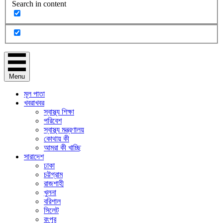
Search in content
Menu
মূল পাতা
খবরাখবর
স্বাস্থ্য শিক্ষা
পরিবেশ
স্বাস্থ্য মন্ত্রণালয়
কোথায় কী
আমরা কী খাচ্ছি
সারাদেশ
ঢাকা
চট্টগ্রাম
রাজশাহী
খুলনা
বরিশাল
সিলেট
রংপুর