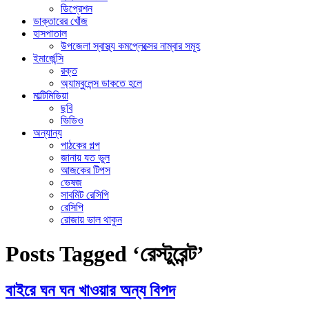
ডিপ্রেশন
ডাক্তারের খোঁজ
হাসপাতাল
উপজেলা স্বাস্থ্য কমপ্লেক্সের নাম্বার সমূহ
ইমার্জেন্সি
রক্ত
অ্যাম্বুলেন্স ডাকতে হলে
মাল্টিমিডিয়া
ছবি
ভিডিও
অন্যান্য
পাঠকের গল্প
জানায় যত ভুল
আজকের টিপস
ভেষজ
সাবমিট রেসিপি
রেসিপি
রোজায় ভাল থাকুন
Posts Tagged ‘রেস্টুরেন্ট’
বাইরে ঘন ঘন খাওয়ার অন্য বিপদ