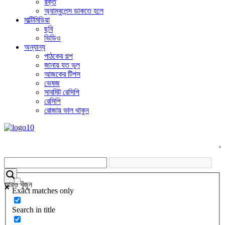
রক্ত
অ্যাম্বুলেন্স ডাকতে হলে
মাল্টিমিডিয়া
ছবি
ভিডিও
অন্যান্য
পাঠকের গল্প
জানায় যত ভুল
আজকের টিপস
ভেষজ
সাবমিট রেসিপি
রেসিপি
রোজায় ভাল থাকুন
,
আরও খুঁজুন
Exact matches only
Search in title