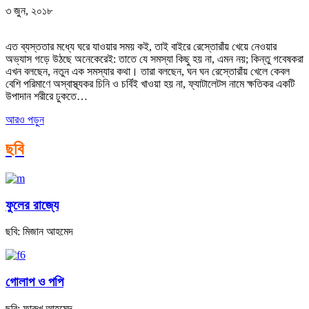
৩ জুন, ২০১৮
এত ব্যস্ততার মধ্যে ঘরে যাওয়ার সময় কই, তাই বাইরে রেস্তোরাঁয় খেয়ে নেওয়ার
অভ্যাস গড়ে উঠছে অনেকেরেই: তাতে যে সমস্যা কিছু হয় না, এমন নয়; কিন্তু গবেষকরা
এখন বলছেন, নতুন এক সমস্যার কথা। তারা বলছেন, ঘন ঘন রেস্তোরাঁয় খেলে কেবল
বেশি পরিমাণে অস্বাস্থ্যকর চিনি ও চর্বিই খাওয়া হয় না, ফ্যাটালেটস নামে ক্ষতিকর একটি
উপাদান শরীরে ঢুকতে…
আরও পড়ুন
ছবি
ফুলের রাজ্যে
ছবি: মিজান আহমেদ
গোলাপ ও পপি
ছবি: ফারুখ আহমেদ