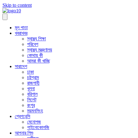
Skip to content
মূল পাতা
খবরাখবর
স্বাস্থ্য শিক্ষা
পরিবেশ
স্বাস্থ্য মন্ত্রণালয়
কোথায় কী
আমরা কী খাচ্ছি
সারাদেশ
ঢাকা
চট্টগ্রাম
রাজশাহী
খুলনা
বরিশাল
সিলেট
রংপুর
ময়মনসিংহ
প্রেগনেন্সি
মেনোপজ
গাইনোকোলজি
আপনার শিশু