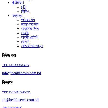
মাল্টিমিডিয়া
ছবি
ভিডিও
অন্যান্য
পাঠকের গল্প
জানায় যত ভুল
আজকের টিপস
ভেষজ
সাবমিট রেসিপি
রেসিপি
রোজায় ভাল থাকুন
নিউজ রুম
+৮৮ ০১৭২৫৫১১২৭৮
info@healthnews.com.bd
বিজ্ঞাপন
+৮৮ ০১৭৩৪৭৩৯৩০৮
ad@healthnews.com.bd
আমাদের সম্পর্কে