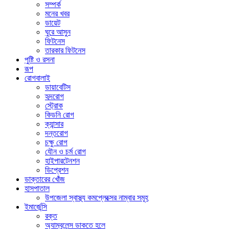
সম্পর্ক
মনের খবর
ডায়েট
ঘুরে আসুন
ফিটনেস
তারকার ফিটনেস
পুষ্টি ও রসনা
রূপ
রোগবালাই
ডায়াবেটিস
হৃদরোগ
স্ট্রোক
কিডনি রোগ
ক্যান্সার
দন্তরোগ
চক্ষু রোগ
যৌন ও চর্ম রোগ
হাইপারটেনশন
ডিপ্রেশন
ডাক্তারের খোঁজ
হাসপাতাল
উপজেলা স্বাস্থ্য কমপ্লেক্সের নাম্বার সমূহ
ইমার্জেন্সি
রক্ত
অ্যাম্বুলেন্স ডাকতে হলে