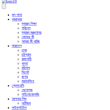
মূল পাতা
খবরাখবর
স্বাস্থ্য শিক্ষা
পরিবেশ
স্বাস্থ্য মন্ত্রণালয়
কোথায় কী
আমরা কী খাচ্ছি
সারাদেশ
ঢাকা
চট্টগ্রাম
রাজশাহী
খুলনা
বরিশাল
সিলেট
রংপুর
ময়মনসিংহ
প্রেগনেন্সি
মেনোপজ
গাইনোকোলজি
আপনার শিশু
অটিজম
লাইফস্টাইল