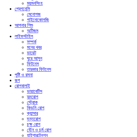
ময়মনসিংহ
প্রেগনেন্সি
মেনোপজ
গাইনোকোলজি
আপনার শিশু
অটিজম
লাইফস্টাইল
সম্পর্ক
মনের খবর
ডায়েট
ঘুরে আসুন
ফিটনেস
তারকার ফিটনেস
পুষ্টি ও রসনা
রূপ
রোগবালাই
ডায়াবেটিস
হৃদরোগ
স্ট্রোক
কিডনি রোগ
ক্যান্সার
দন্তরোগ
চক্ষু রোগ
যৌন ও চর্ম রোগ
হাইপারটেনশন