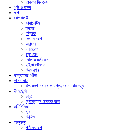
তারকার ফিটনেস
পুষ্টি ও রসনা
রূপ
রোগবালাই
ডায়াবেটিস
হৃদরোগ
স্ট্রোক
কিডনি রোগ
ক্যান্সার
দন্তরোগ
চক্ষু রোগ
যৌন ও চর্ম রোগ
হাইপারটেনশন
ডিপ্রেশন
ডাক্তারের খোঁজ
হাসপাতাল
উপজেলা স্বাস্থ্য কমপ্লেক্সের নাম্বার সমূহ
ইমার্জেন্সি
রক্ত
অ্যাম্বুলেন্স ডাকতে হলে
মাল্টিমিডিয়া
ছবি
ভিডিও
অন্যান্য
পাঠকের গল্প