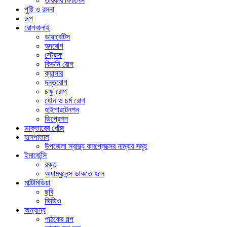
তারকার ফিটনেস
পুষ্টি ও রসনা
রূপ
রোগবালাই
ডায়াবেটিস
হৃদরোগ
স্ট্রোক
কিডনি রোগ
ক্যান্সার
দন্তরোগ
চক্ষু রোগ
যৌন ও চর্ম রোগ
হাইপারটেনশন
ডিপ্রেশন
ডাক্তারের খোঁজ
হাসপাতাল
উপজেলা স্বাস্থ্য কমপ্লেক্সের নাম্বার সমূহ
ইমার্জেন্সি
রক্ত
অ্যাম্বুলেন্স ডাকতে হলে
মাল্টিমিডিয়া
ছবি
ভিডিও
অন্যান্য
পাঠকের গল্প