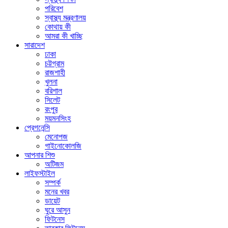
পরিবেশ
স্বাস্থ্য মন্ত্রণালয়
কোথায় কী
আমরা কী খাচ্ছি
সারাদেশ
ঢাকা
চট্টগ্রাম
রাজশাহী
খুলনা
বরিশাল
সিলেট
রংপুর
ময়মনসিংহ
প্রেগনেন্সি
মেনোপজ
গাইনোকোলজি
আপনার শিশু
অটিজম
লাইফস্টাইল
সম্পর্ক
মনের খবর
ডায়েট
ঘুরে আসুন
ফিটনেস