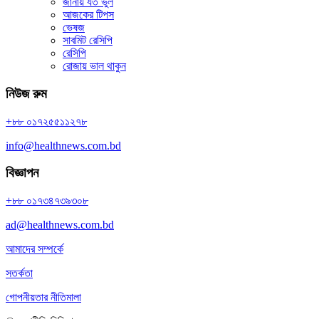
জানায় যত ভুল
আজকের টিপস
ভেষজ
সাবমিট রেসিপি
রেসিপি
রোজায় ভাল থাকুন
নিউজ রুম
+৮৮ ০১৭২৫৫১১২৭৮
info@healthnews.com.bd
বিজ্ঞাপন
+৮৮ ০১৭৩৪৭৩৯৩০৮
ad@healthnews.com.bd
আমাদের সম্পর্কে
সতর্কতা
গোপনীয়তার নীতিমালা