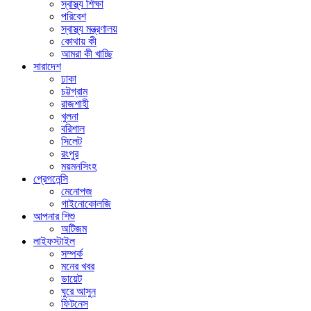
স্বাস্থ্য শিক্ষা
পরিবেশ
স্বাস্থ্য মন্ত্রণালয়
কোথায় কী
আমরা কী খাচ্ছি
সারাদেশ
ঢাকা
চট্টগ্রাম
রাজশাহী
খুলনা
বরিশাল
সিলেট
রংপুর
ময়মনসিংহ
প্রেগনেন্সি
মেনোপজ
গাইনোকোলজি
আপনার শিশু
অটিজম
লাইফস্টাইল
সম্পর্ক
মনের খবর
ডায়েট
ঘুরে আসুন
ফিটনেস