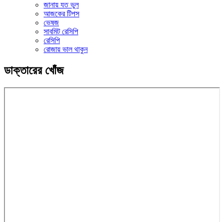
জানায় যত ভুল
আজকের টিপস
ভেষজ
সাবমিট রেসিপি
রেসিপি
রোজায় ভাল থাকুন
ডাক্তারের খোঁজ