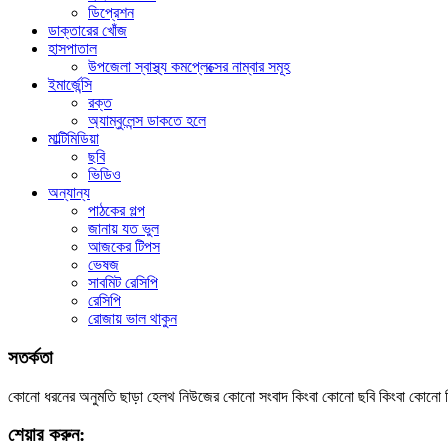
ডিপ্রেশন
ডাক্তারের খোঁজ
হাসপাতাল
উপজেলা স্বাস্থ্য কমপ্লেক্সের নাম্বার সমূহ
ইমার্জেন্সি
রক্ত
অ্যাম্বুলেন্স ডাকতে হলে
মাল্টিমিডিয়া
ছবি
ভিডিও
অন্যান্য
পাঠকের গল্প
জানায় যত ভুল
আজকের টিপস
ভেষজ
সাবমিট রেসিপি
রেসিপি
রোজায় ভাল থাকুন
সতর্কতা
কোনো ধরনের অনুমতি ছাড়া হেলথ নিউজের কোনো সংবাদ কিংবা কোনো ছবি কিংবা কোনো ভিডিও
শেয়ার করুন: