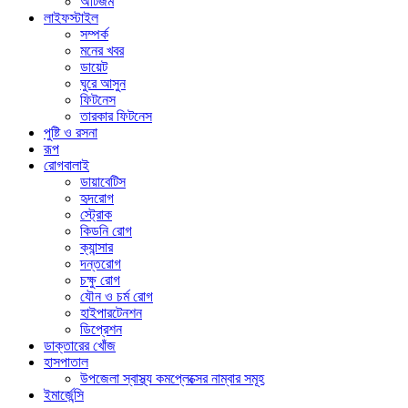
অটিজম
লাইফস্টাইল
সম্পর্ক
মনের খবর
ডায়েট
ঘুরে আসুন
ফিটনেস
তারকার ফিটনেস
পুষ্টি ও রসনা
রূপ
রোগবালাই
ডায়াবেটিস
হৃদরোগ
স্ট্রোক
কিডনি রোগ
ক্যান্সার
দন্তরোগ
চক্ষু রোগ
যৌন ও চর্ম রোগ
হাইপারটেনশন
ডিপ্রেশন
ডাক্তারের খোঁজ
হাসপাতাল
উপজেলা স্বাস্থ্য কমপ্লেক্সের নাম্বার সমূহ
ইমার্জেন্সি