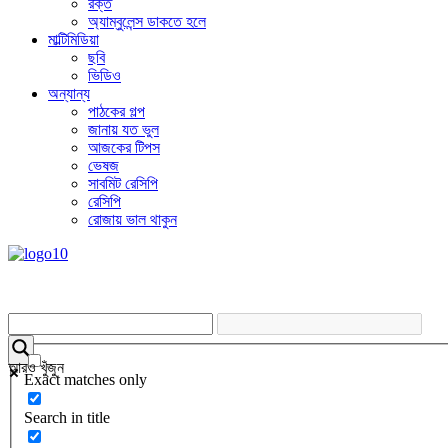
রক্ত
অ্যাম্বুলেন্স ডাকতে হলে
মাল্টিমিডিয়া
ছবি
ভিডিও
অন্যান্য
পাঠকের গল্প
জানায় যত ভুল
আজকের টিপস
ভেষজ
সাবমিট রেসিপি
রেসিপি
রোজায় ভাল থাকুন
আরও খুঁজুন
Exact matches only
Search in title