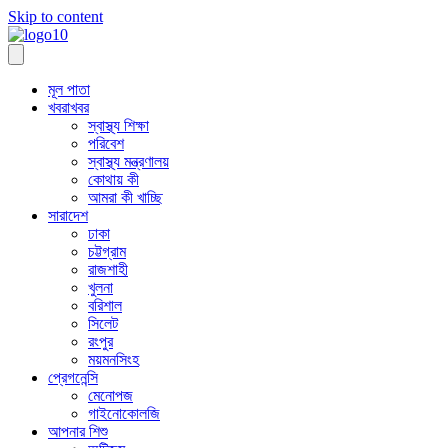
Skip to content
মূল পাতা
খবরাখবর
স্বাস্থ্য শিক্ষা
পরিবেশ
স্বাস্থ্য মন্ত্রণালয়
কোথায় কী
আমরা কী খাচ্ছি
সারাদেশ
ঢাকা
চট্টগ্রাম
রাজশাহী
খুলনা
বরিশাল
সিলেট
রংপুর
ময়মনসিংহ
প্রেগনেন্সি
মেনোপজ
গাইনোকোলজি
আপনার শিশু