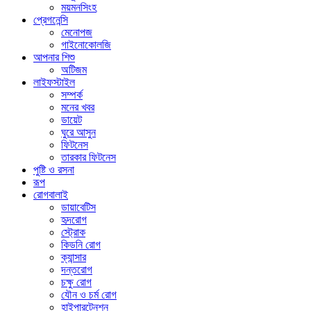
ময়মনসিংহ
প্রেগনেন্সি
মেনোপজ
গাইনোকোলজি
আপনার শিশু
অটিজম
লাইফস্টাইল
সম্পর্ক
মনের খবর
ডায়েট
ঘুরে আসুন
ফিটনেস
তারকার ফিটনেস
পুষ্টি ও রসনা
রূপ
রোগবালাই
ডায়াবেটিস
হৃদরোগ
স্ট্রোক
কিডনি রোগ
ক্যান্সার
দন্তরোগ
চক্ষু রোগ
যৌন ও চর্ম রোগ
হাইপারটেনশন