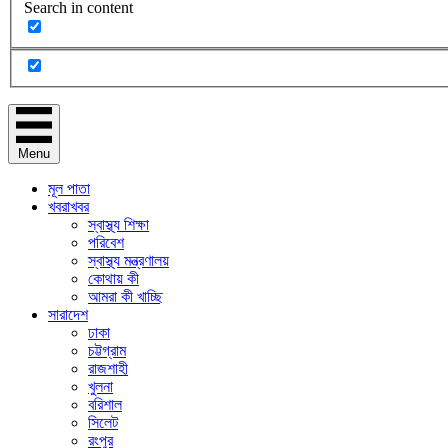
Search in content
Menu
মূল পাতা
খবরাখবর
স্বাস্থ্য শিক্ষা
পরিবেশ
স্বাস্থ্য মন্ত্রণালয়
কোথায় কী
আমরা কী খাচ্ছি
সারাদেশ
ঢাকা
চট্টগ্রাম
রাজশাহী
খুলনা
বরিশাল
সিলেট
রংপুর