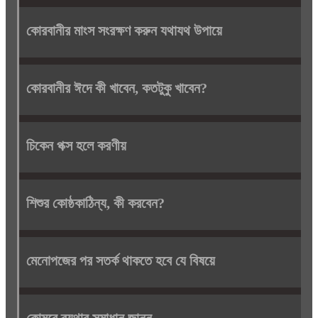
কোরবানীর মাংস সংরক্ষণ করুন যথাযথ উপায়ে
কোরবানীর ঈদে কী খাবেন, কতটুকু খাবেন?
চিকেন পক্স হলে করণীয়
শিশুর কোষ্ঠকাঠিন্য, কী করবেন?
মেনোপজের পর সতর্ক থাকতে হবে যে বিষয়ে
কোমরে ব্যথার সমাধান জানুন