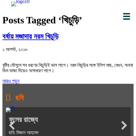
Skip to content
Posts Tagged ‘খিচুড়ি’
বর্ষায় মজাদার নরম খিচুড়ি
১ আগস্ট, ২০১৮
বৃষ্টির মৌসুমে সব ধরণের খিচুড়িই ভাল লাগে। নরম খিচুড়ির সঙ্গে ইলিশ মাছ, বেগুন, অথবা
ডিম ভাজা দিয়েও অসাধারণ লাগে।
আরও পড়ুন
ছবি
ফুলের রাজ্যে
ছবি: মিজান আহমেদ