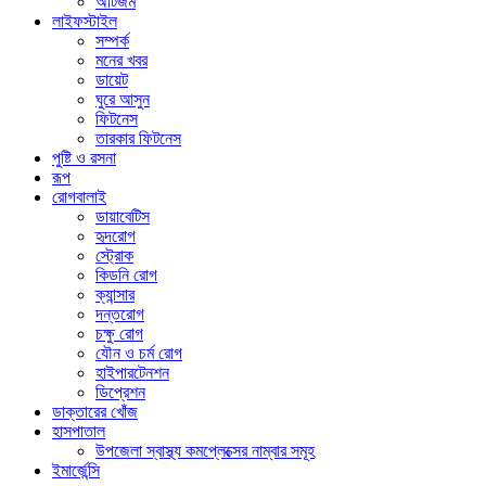
অটিজম
লাইফস্টাইল
সম্পর্ক
মনের খবর
ডায়েট
ঘুরে আসুন
ফিটনেস
তারকার ফিটনেস
পুষ্টি ও রসনা
রূপ
রোগবালাই
ডায়াবেটিস
হৃদরোগ
স্ট্রোক
কিডনি রোগ
ক্যান্সার
দন্তরোগ
চক্ষু রোগ
যৌন ও চর্ম রোগ
হাইপারটেনশন
ডিপ্রেশন
ডাক্তারের খোঁজ
হাসপাতাল
উপজেলা স্বাস্থ্য কমপ্লেক্সের নাম্বার সমূহ
ইমার্জেন্সি