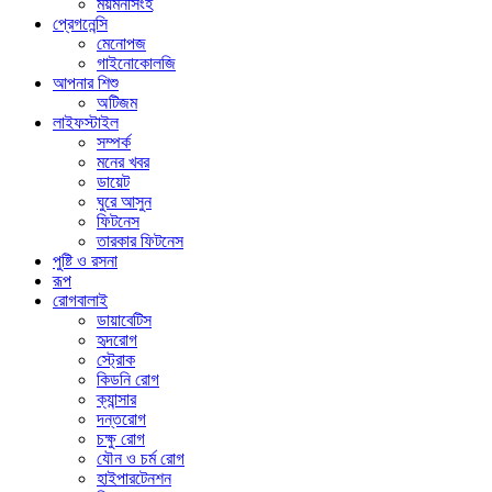
ময়মনসিংহ
প্রেগনেন্সি
মেনোপজ
গাইনোকোলজি
আপনার শিশু
অটিজম
লাইফস্টাইল
সম্পর্ক
মনের খবর
ডায়েট
ঘুরে আসুন
ফিটনেস
তারকার ফিটনেস
পুষ্টি ও রসনা
রূপ
রোগবালাই
ডায়াবেটিস
হৃদরোগ
স্ট্রোক
কিডনি রোগ
ক্যান্সার
দন্তরোগ
চক্ষু রোগ
যৌন ও চর্ম রোগ
হাইপারটেনশন