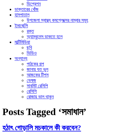
ডিপ্রেশন
ডাক্তারের খোঁজ
হাসপাতাল
উপজেলা স্বাস্থ্য কমপ্লেক্সের নাম্বার সমূহ
ইমার্জেন্সি
রক্ত
অ্যাম্বুলেন্স ডাকতে হলে
মাল্টিমিডিয়া
ছবি
ভিডিও
অন্যান্য
পাঠকের গল্প
জানায় যত ভুল
আজকের টিপস
ভেষজ
সাবমিট রেসিপি
রেসিপি
রোজায় ভাল থাকুন
Posts Tagged ‘সমাধান’
হঠাৎ গোড়ালি মচকালে কী করবেন?