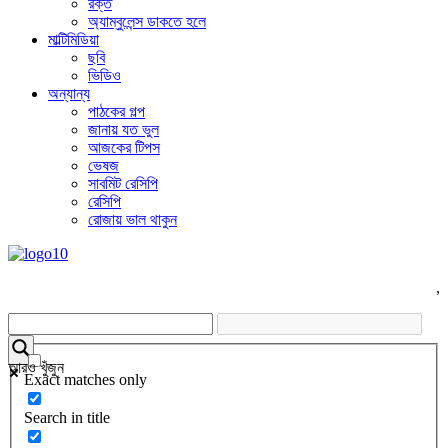
রক্ত
অ্যাম্বুলেন্স ডাকতে হলে
মাল্টিমিডিয়া
ছবি
ভিডিও
অন্যান্য
পাঠকের গল্প
জানায় যত ভুল
আজকের টিপস
ভেষজ
সাবমিট রেসিপি
রেসিপি
রোজায় ভাল থাকুন
,
আরও খুঁজুন
Exact matches only
Search in title