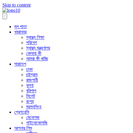
Skip to content
মূল পাতা
খবরাখবর
স্বাস্থ্য শিক্ষা
পরিবেশ
স্বাস্থ্য মন্ত্রণালয়
কোথায় কী
আমরা কী খাচ্ছি
সারাদেশ
ঢাকা
চট্টগ্রাম
রাজশাহী
খুলনা
বরিশাল
সিলেট
রংপুর
ময়মনসিংহ
প্রেগনেন্সি
মেনোপজ
গাইনোকোলজি
আপনার শিশু