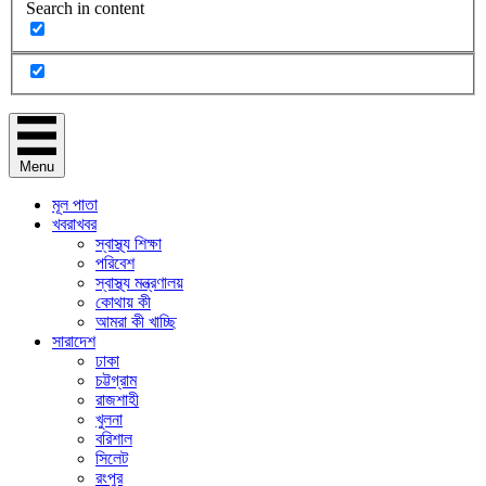
Search in content
Menu
মূল পাতা
খবরাখবর
স্বাস্থ্য শিক্ষা
পরিবেশ
স্বাস্থ্য মন্ত্রণালয়
কোথায় কী
আমরা কী খাচ্ছি
সারাদেশ
ঢাকা
চট্টগ্রাম
রাজশাহী
খুলনা
বরিশাল
সিলেট
রংপুর