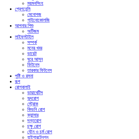
ময়মনসিংহ
প্রেগনেন্সি
মেনোপজ
গাইনোকোলজি
আপনার শিশু
অটিজম
লাইফস্টাইল
সম্পর্ক
মনের খবর
ডায়েট
ঘুরে আসুন
ফিটনেস
তারকার ফিটনেস
পুষ্টি ও রসনা
রূপ
রোগবালাই
ডায়াবেটিস
হৃদরোগ
স্ট্রোক
কিডনি রোগ
ক্যান্সার
দন্তরোগ
চক্ষু রোগ
যৌন ও চর্ম রোগ
হাইপারটেনশন