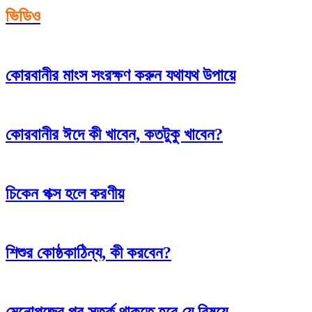
ভিডিও
কোরবানীর মাংস সংরক্ষণ করুন যথাযথ উপায়ে
কোরবানীর ঈদে কী খাবেন, কতটুকু খাবেন?
চিকেন পক্স হলে করণীয়
শিশুর কোষ্ঠকাঠিন্য, কী করবেন?
মেনোপজের পর সতর্ক থাকতে হবে যে বিষয়ে