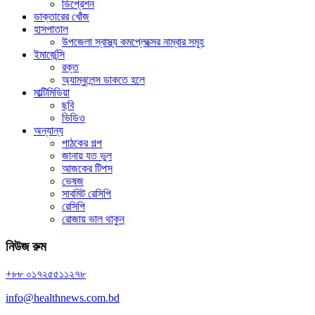
ডিপ্রেশন
ডাক্তারের খোঁজ
হাসপাতাল
উপজেলা স্বাস্থ্য কমপ্লেক্সের নাম্বার সমূহ
ইমার্জেন্সি
রক্ত
অ্যাম্বুলেন্স ডাকতে হলে
মাল্টিমিডিয়া
ছবি
ভিডিও
অন্যান্য
পাঠকের গল্প
জানায় যত ভুল
আজকের টিপস
ভেষজ
সাবমিট রেসিপি
রেসিপি
রোজায় ভাল থাকুন
নিউজ রুম
+৮৮ ০১৭২৫৫১১২৭৮
info@healthnews.com.bd