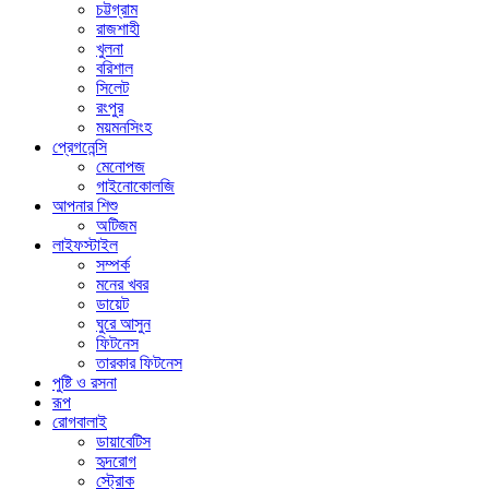
চট্টগ্রাম
রাজশাহী
খুলনা
বরিশাল
সিলেট
রংপুর
ময়মনসিংহ
প্রেগনেন্সি
মেনোপজ
গাইনোকোলজি
আপনার শিশু
অটিজম
লাইফস্টাইল
সম্পর্ক
মনের খবর
ডায়েট
ঘুরে আসুন
ফিটনেস
তারকার ফিটনেস
পুষ্টি ও রসনা
রূপ
রোগবালাই
ডায়াবেটিস
হৃদরোগ
স্ট্রোক