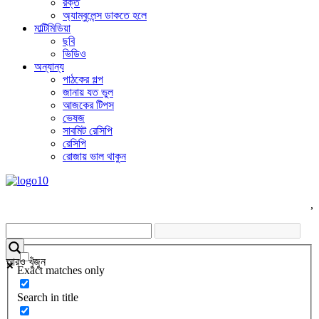
রক্ত
অ্যাম্বুলেন্স ডাকতে হলে
মাল্টিমিডিয়া
ছবি
ভিডিও
অন্যান্য
পাঠকের গল্প
জানায় যত ভুল
আজকের টিপস
ভেষজ
সাবমিট রেসিপি
রেসিপি
রোজায় ভাল থাকুন
,
আরও খুঁজুন
Exact matches only
Search in title