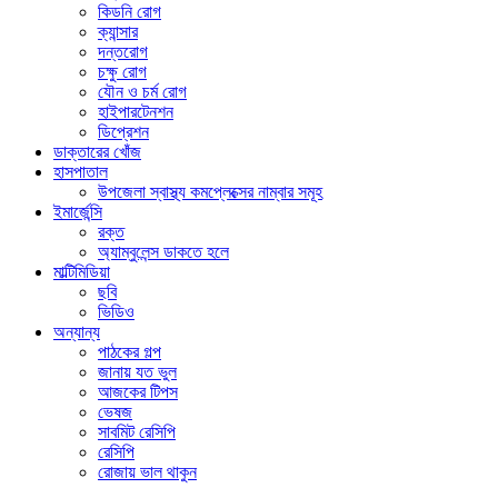
কিডনি রোগ
ক্যান্সার
দন্তরোগ
চক্ষু রোগ
যৌন ও চর্ম রোগ
হাইপারটেনশন
ডিপ্রেশন
ডাক্তারের খোঁজ
হাসপাতাল
উপজেলা স্বাস্থ্য কমপ্লেক্সের নাম্বার সমূহ
ইমার্জেন্সি
রক্ত
অ্যাম্বুলেন্স ডাকতে হলে
মাল্টিমিডিয়া
ছবি
ভিডিও
অন্যান্য
পাঠকের গল্প
জানায় যত ভুল
আজকের টিপস
ভেষজ
সাবমিট রেসিপি
রেসিপি
রোজায় ভাল থাকুন