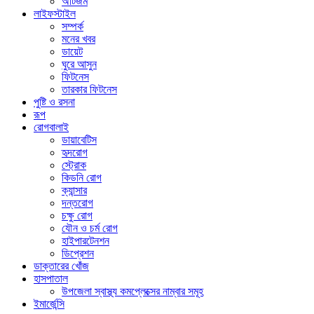
অটিজম
লাইফস্টাইল
সম্পর্ক
মনের খবর
ডায়েট
ঘুরে আসুন
ফিটনেস
তারকার ফিটনেস
পুষ্টি ও রসনা
রূপ
রোগবালাই
ডায়াবেটিস
হৃদরোগ
স্ট্রোক
কিডনি রোগ
ক্যান্সার
দন্তরোগ
চক্ষু রোগ
যৌন ও চর্ম রোগ
হাইপারটেনশন
ডিপ্রেশন
ডাক্তারের খোঁজ
হাসপাতাল
উপজেলা স্বাস্থ্য কমপ্লেক্সের নাম্বার সমূহ
ইমার্জেন্সি