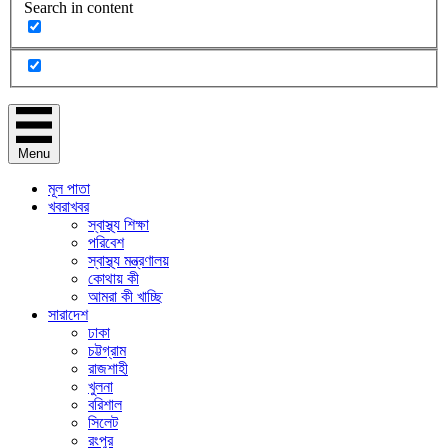
Search in content
Menu
মূল পাতা
খবরাখবর
স্বাস্থ্য শিক্ষা
পরিবেশ
স্বাস্থ্য মন্ত্রণালয়
কোথায় কী
আমরা কী খাচ্ছি
সারাদেশ
ঢাকা
চট্টগ্রাম
রাজশাহী
খুলনা
বরিশাল
সিলেট
রংপুর