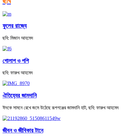
ছবি
ফুলের রাজ্যে
ছবি: মিজান আহমেদ
গোলাপ ও পপি
ছবি: ফারুখ আহমেদ
ঐতিহ্যের জামদানি
ঈদকে সামনে রেখে জমে উঠেছে রূপগঞ্জের জামদানি হাট, ছবি: ফারুখ আহমেদ
জীবন ও জীবিকার টানে