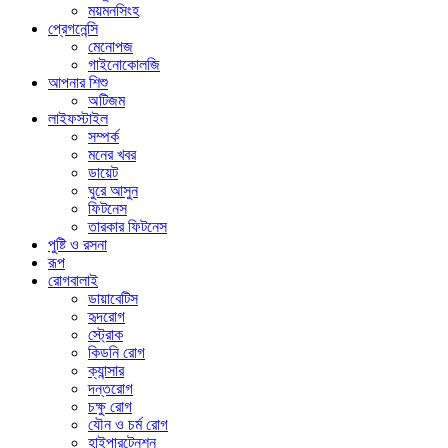
ময়মনসিংহ
প্রেগনেন্সি
মেনোপজ
গাইনোকোলজি
আপনার শিশু
অটিজম
লাইফস্টাইল
সম্পর্ক
মনের খবর
ডায়েট
ঘুরে আসুন
ফিটনেস
তারকার ফিটনেস
পুষ্টি ও রসনা
রূপ
রোগবালাই
ডায়াবেটিস
হৃদরোগ
স্ট্রোক
কিডনি রোগ
ক্যান্সার
দন্তরোগ
চক্ষু রোগ
যৌন ও চর্ম রোগ
হাইপারটেনশন