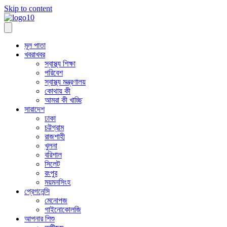
Skip to content
মূল পাতা
খবরাখবর
স্বাস্থ্য শিক্ষা
পরিবেশ
স্বাস্থ্য মন্ত্রণালয়
কোথায় কী
আমরা কী খাচ্ছি
সারাদেশ
ঢাকা
চট্টগ্রাম
রাজশাহী
খুলনা
বরিশাল
সিলেট
রংপুর
ময়মনসিংহ
প্রেগনেন্সি
মেনোপজ
গাইনোকোলজি
আপনার শিশু