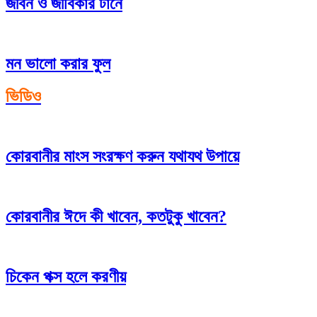
জীবন ও জীবিকার টানে
মন ভালো করার ফুল
ভিডিও
কোরবানীর মাংস সংরক্ষণ করুন যথাযথ উপায়ে
কোরবানীর ঈদে কী খাবেন, কতটুকু খাবেন?
চিকেন পক্স হলে করণীয়