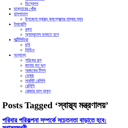
ডিপ্রেশন
ডাক্তারের খোঁজ
হাসপাতাল
উপজেলা স্বাস্থ্য কমপ্লেক্সের নাম্বার সমূহ
ইমার্জেন্সি
রক্ত
অ্যাম্বুলেন্স ডাকতে হলে
মাল্টিমিডিয়া
ছবি
ভিডিও
অন্যান্য
পাঠকের গল্প
জানায় যত ভুল
আজকের টিপস
ভেষজ
সাবমিট রেসিপি
রেসিপি
রোজায় ভাল থাকুন
Posts Tagged ‘স্বাস্থ্য মন্ত্রণালয়’
পরিবার পরিকল্পনা সম্পর্কে সচেতনতা বাড়াতে হবে: