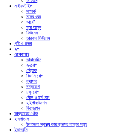
অটিজম
লাইফস্টাইল
সম্পর্ক
মনের খবর
ডায়েট
ঘুরে আসুন
ফিটনেস
তারকার ফিটনেস
পুষ্টি ও রসনা
রূপ
রোগবালাই
ডায়াবেটিস
হৃদরোগ
স্ট্রোক
কিডনি রোগ
ক্যান্সার
দন্তরোগ
চক্ষু রোগ
যৌন ও চর্ম রোগ
হাইপারটেনশন
ডিপ্রেশন
ডাক্তারের খোঁজ
হাসপাতাল
উপজেলা স্বাস্থ্য কমপ্লেক্সের নাম্বার সমূহ
ইমার্জেন্সি