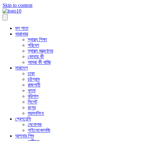
Skip to content
মূল পাতা
খবরাখবর
স্বাস্থ্য শিক্ষা
পরিবেশ
স্বাস্থ্য মন্ত্রণালয়
কোথায় কী
আমরা কী খাচ্ছি
সারাদেশ
ঢাকা
চট্টগ্রাম
রাজশাহী
খুলনা
বরিশাল
সিলেট
রংপুর
ময়মনসিংহ
প্রেগনেন্সি
মেনোপজ
গাইনোকোলজি
আপনার শিশু