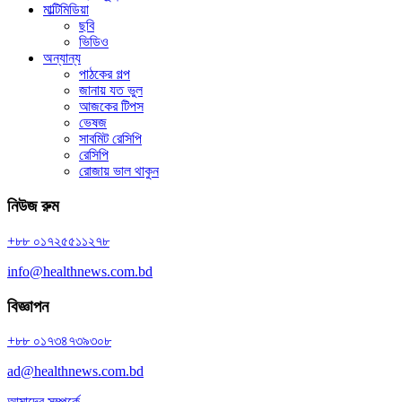
মাল্টিমিডিয়া
ছবি
ভিডিও
অন্যান্য
পাঠকের গল্প
জানায় যত ভুল
আজকের টিপস
ভেষজ
সাবমিট রেসিপি
রেসিপি
রোজায় ভাল থাকুন
নিউজ রুম
+৮৮ ০১৭২৫৫১১২৭৮
info@healthnews.com.bd
বিজ্ঞাপন
+৮৮ ০১৭৩৪৭৩৯৩০৮
ad@healthnews.com.bd
আমাদের সম্পর্কে