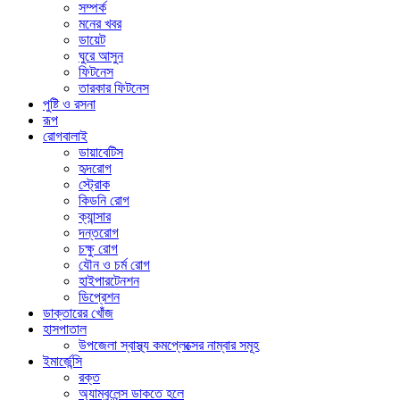
সম্পর্ক
মনের খবর
ডায়েট
ঘুরে আসুন
ফিটনেস
তারকার ফিটনেস
পুষ্টি ও রসনা
রূপ
রোগবালাই
ডায়াবেটিস
হৃদরোগ
স্ট্রোক
কিডনি রোগ
ক্যান্সার
দন্তরোগ
চক্ষু রোগ
যৌন ও চর্ম রোগ
হাইপারটেনশন
ডিপ্রেশন
ডাক্তারের খোঁজ
হাসপাতাল
উপজেলা স্বাস্থ্য কমপ্লেক্সের নাম্বার সমূহ
ইমার্জেন্সি
রক্ত
অ্যাম্বুলেন্স ডাকতে হলে