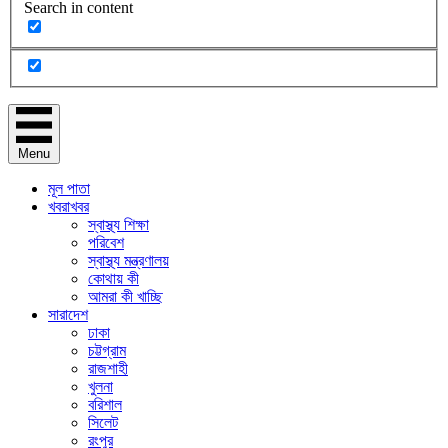
Search in content
Menu
মূল পাতা
খবরাখবর
স্বাস্থ্য শিক্ষা
পরিবেশ
স্বাস্থ্য মন্ত্রণালয়
কোথায় কী
আমরা কী খাচ্ছি
সারাদেশ
ঢাকা
চট্টগ্রাম
রাজশাহী
খুলনা
বরিশাল
সিলেট
রংপুর