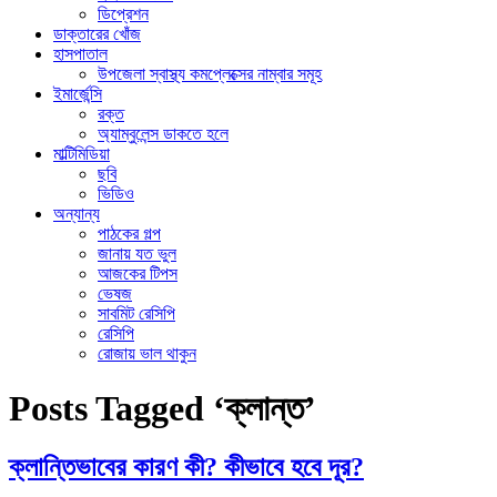
ডিপ্রেশন
ডাক্তারের খোঁজ
হাসপাতাল
উপজেলা স্বাস্থ্য কমপ্লেক্সের নাম্বার সমূহ
ইমার্জেন্সি
রক্ত
অ্যাম্বুলেন্স ডাকতে হলে
মাল্টিমিডিয়া
ছবি
ভিডিও
অন্যান্য
পাঠকের গল্প
জানায় যত ভুল
আজকের টিপস
ভেষজ
সাবমিট রেসিপি
রেসিপি
রোজায় ভাল থাকুন
Posts Tagged ‘ক্লান্ত’
ক্লান্তিভাবের কারণ কী? কীভাবে হবে দূর?