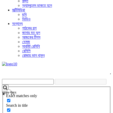
রক্ত
অ্যাম্বুলেন্স ডাকতে হলে
মাল্টিমিডিয়া
ছবি
ভিডিও
অন্যান্য
পাঠকের গল্প
জানায় যত ভুল
আজকের টিপস
ভেষজ
সাবমিট রেসিপি
রেসিপি
রোজায় ভাল থাকুন
,
আরও খুঁজুন
Exact matches only
Search in title