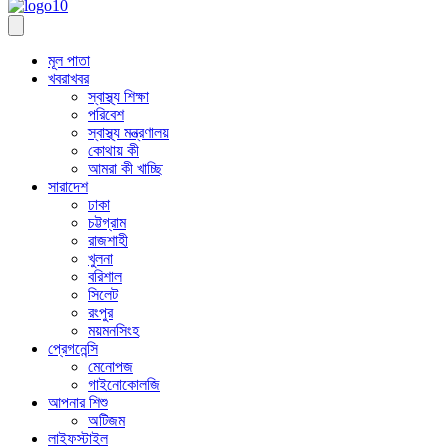
মূল পাতা
খবরাখবর
স্বাস্থ্য শিক্ষা
পরিবেশ
স্বাস্থ্য মন্ত্রণালয়
কোথায় কী
আমরা কী খাচ্ছি
সারাদেশ
ঢাকা
চট্টগ্রাম
রাজশাহী
খুলনা
বরিশাল
সিলেট
রংপুর
ময়মনসিংহ
প্রেগনেন্সি
মেনোপজ
গাইনোকোলজি
আপনার শিশু
অটিজম
লাইফস্টাইল