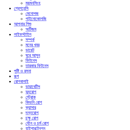
ময়মনসিংহ
প্রেগনেন্সি
মেনোপজ
গাইনোকোলজি
আপনার শিশু
অটিজম
লাইফস্টাইল
সম্পর্ক
মনের খবর
ডায়েট
ঘুরে আসুন
ফিটনেস
তারকার ফিটনেস
পুষ্টি ও রসনা
রূপ
রোগবালাই
ডায়াবেটিস
হৃদরোগ
স্ট্রোক
কিডনি রোগ
ক্যান্সার
দন্তরোগ
চক্ষু রোগ
যৌন ও চর্ম রোগ
হাইপারটেনশন