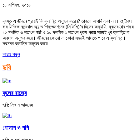
১৮ এপ্রিল, ২০১৮
ব্যস্ত এ জীবনে প্রায়ই কি ক্লান্তি অনুভব করেন? তাহলে আপনি একা নন। সেন্টারস
ফর ডিজিজ কন্ট্রোল অ্যান্ড প্রিভেনশনের (সিডিসি)’র হিসেব অনুযায়ী, যুক্তরাষ্ট্রে প্রায়
১৫ দশমিক ৩ শতাংশ নারী ও ১০ দশমিক ১ শতাংশ পুরুষ প্রায় সময়ই খুব ক্লান্তি বা
অবসাদ অনুভব করে। জীবনের কোনো না কোনা সময়ই আসতে পারে এ ক্লান্তি।
সবসময় ক্লান্তি অনুভব করার…
আরও পড়ুন
ছবি
ফুলের রাজ্যে
ছবি: মিজান আহমেদ
গোলাপ ও পপি
ছবি: ফারুখ আহমেদ