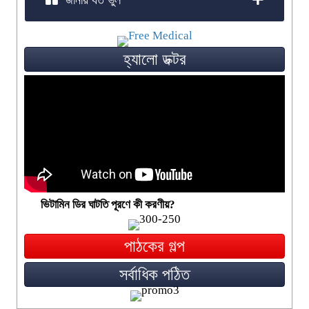
হ্যালো ডক্টর
ভিটামিন ডির ঘাটতি পূরণে কী করণীয়?
পাঠকের গল্প
সর্বাধিক পঠিত