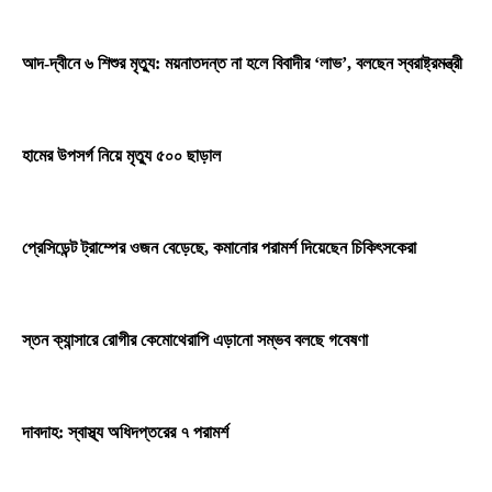
আদ-দ্বীনে ৬ শিশুর মৃত্যু: ময়নাতদন্ত না হলে বিবাদীর ‘লাভ’, বলছেন স্বরাষ্ট্রমন্ত্রী
হামের উপসর্গ নিয়ে মৃত্যু ৫০০ ছাড়াল
প্রেসিডেন্ট ট্রাম্পের ওজন বেড়েছে, কমানোর পরামর্শ দিয়েছেন চিকিৎসকেরা
স্তন ক্যান্সারে রোগীর কেমোথেরাপি এড়ানো সম্ভব বলছে গবেষণা
দাবদাহ: স্বাস্থ্য অধিদপ্তরের ৭ পরামর্শ