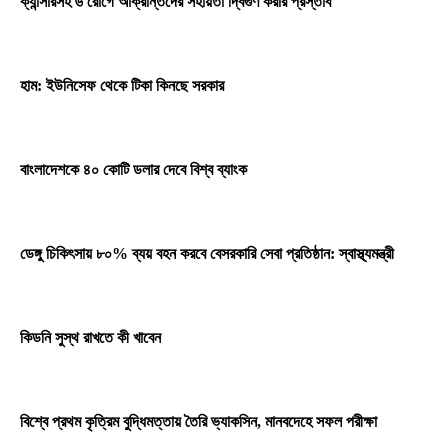
ক্যান্সারসহ ৬ রোগে আক্রান্তদের সহায়তা দ্বিগুণ করার প্রস্তাব
হাম: ইউনিসেফ থেকে টিকা কিনছে সরকার
বাংলাদেশকে ৪০ কোটি ডলার দেবে বিশ্ব ব্যাংক
ডেঙ্গু চিকিৎসায় ৮০% ব্যয় বহন করবে বেসরকারি সেবা প্রতিষ্ঠান: স্বাস্থ্যমন্ত্রী
কিডনি সুস্থ রাখতে কী খাবেন
বিশ্বে প্রথম কৃত্রিম বুদ্ধিমত্তায় তৈরি ভ্যাকসিন, মানবদেহে সফল পরীক্ষা