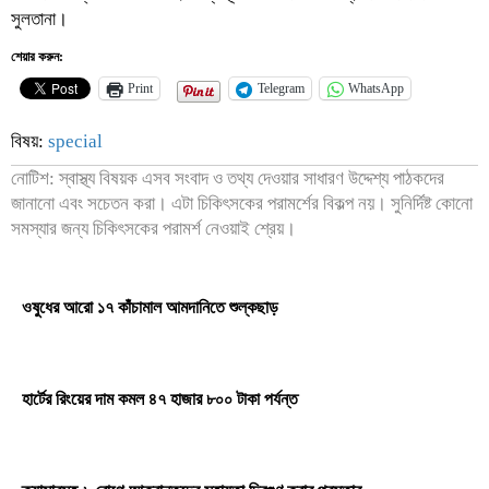
সুলতানা।
শেয়ার করুন:
Print
Telegram
WhatsApp
বিষয়:
special
নোটিশ: স্বাস্থ্য বিষয়ক এসব সংবাদ ও তথ্য দেওয়ার সাধারণ উদ্দেশ্য পাঠকদের
জানানো এবং সচেতন করা। এটা চিকিৎসকের পরামর্শের বিকল্প নয়। সুনির্দিষ্ট কোনো
সমস্যার জন্য চিকিৎসকের পরামর্শ নেওয়াই শ্রেয়।
ওষুধের আরো ১৭ কাঁচামাল আমদানিতে শুল্কছাড়
হার্টের রিংয়ের দাম কমল ৪৭ হাজার ৮০০ টাকা পর্যন্ত