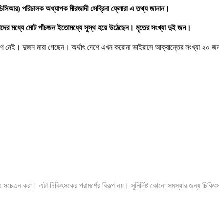
আইইডিসিআর) পরিচালক অধ্যাপক মীরজাদী সেব্রিনা ফ্লোরা এ তথ্য জানান।
াদের মধ্যে মোট পাঁচজন ইতোমধ্যে সুস্থ হয়ে উঠেছেন। মৃতের সংখ্যা দুই জন।
্রমণ নেই। দুজন মারা গেছেন। অর্থাৎ দেশে এখন করোনা ভাইরাসে আক্রান্তের সংখ্যা ২০ 
ং সচেতন করা। এটা চিকিৎসকের পরামর্শের বিকল্প নয়। সুনির্দিষ্ট কোনো সমস্যার জন্য চিকি