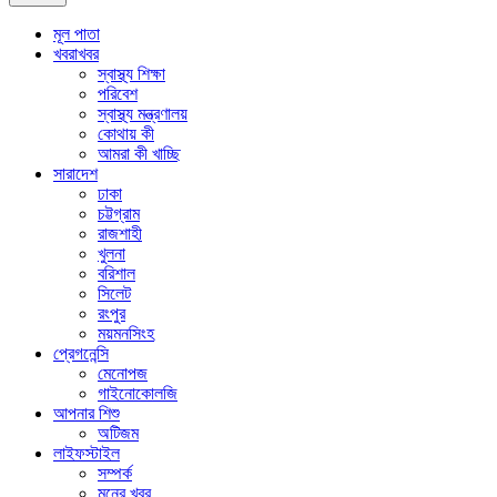
মূল পাতা
খবরাখবর
স্বাস্থ্য শিক্ষা
পরিবেশ
স্বাস্থ্য মন্ত্রণালয়
কোথায় কী
আমরা কী খাচ্ছি
সারাদেশ
ঢাকা
চট্টগ্রাম
রাজশাহী
খুলনা
বরিশাল
সিলেট
রংপুর
ময়মনসিংহ
প্রেগনেন্সি
মেনোপজ
গাইনোকোলজি
আপনার শিশু
অটিজম
লাইফস্টাইল
সম্পর্ক
মনের খবর