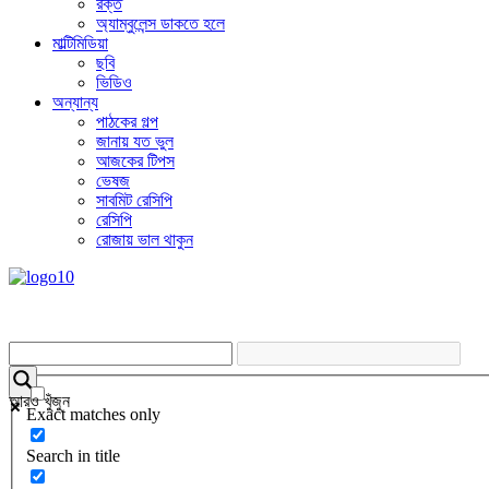
রক্ত
অ্যাম্বুলেন্স ডাকতে হলে
মাল্টিমিডিয়া
ছবি
ভিডিও
অন্যান্য
পাঠকের গল্প
জানায় যত ভুল
আজকের টিপস
ভেষজ
সাবমিট রেসিপি
রেসিপি
রোজায় ভাল থাকুন
আরও খুঁজুন
Exact matches only
Search in title