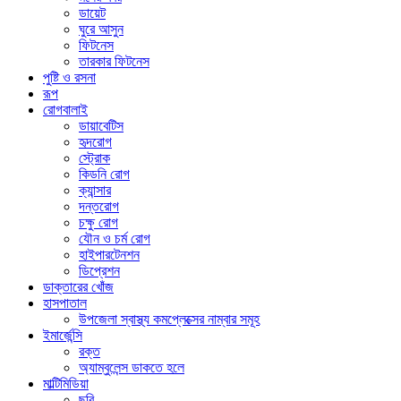
ডায়েট
ঘুরে আসুন
ফিটনেস
তারকার ফিটনেস
পুষ্টি ও রসনা
রূপ
রোগবালাই
ডায়াবেটিস
হৃদরোগ
স্ট্রোক
কিডনি রোগ
ক্যান্সার
দন্তরোগ
চক্ষু রোগ
যৌন ও চর্ম রোগ
হাইপারটেনশন
ডিপ্রেশন
ডাক্তারের খোঁজ
হাসপাতাল
উপজেলা স্বাস্থ্য কমপ্লেক্সের নাম্বার সমূহ
ইমার্জেন্সি
রক্ত
অ্যাম্বুলেন্স ডাকতে হলে
মাল্টিমিডিয়া
ছবি