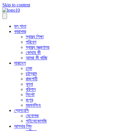
Skip to content
মূল পাতা
খবরাখবর
স্বাস্থ্য শিক্ষা
পরিবেশ
স্বাস্থ্য মন্ত্রণালয়
কোথায় কী
আমরা কী খাচ্ছি
সারাদেশ
ঢাকা
চট্টগ্রাম
রাজশাহী
খুলনা
বরিশাল
সিলেট
রংপুর
ময়মনসিংহ
প্রেগনেন্সি
মেনোপজ
গাইনোকোলজি
আপনার শিশু