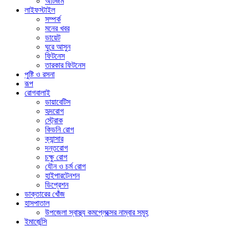
অটিজম
লাইফস্টাইল
সম্পর্ক
মনের খবর
ডায়েট
ঘুরে আসুন
ফিটনেস
তারকার ফিটনেস
পুষ্টি ও রসনা
রূপ
রোগবালাই
ডায়াবেটিস
হৃদরোগ
স্ট্রোক
কিডনি রোগ
ক্যান্সার
দন্তরোগ
চক্ষু রোগ
যৌন ও চর্ম রোগ
হাইপারটেনশন
ডিপ্রেশন
ডাক্তারের খোঁজ
হাসপাতাল
উপজেলা স্বাস্থ্য কমপ্লেক্সের নাম্বার সমূহ
ইমার্জেন্সি