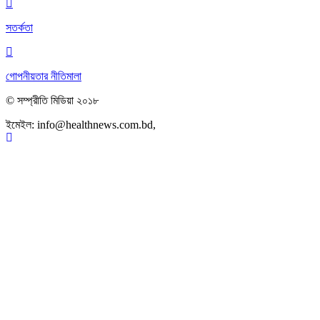
সতর্কতা
গোপনীয়তার নীতিমালা
© সম্প্রীতি মিডিয়া ২০১৮
ইমেইল:
info@healthnews.com.bd,
ফোন: +৮৮ ০১৭৩৪৭৩৯৩০৮।
Scroll
To
Top