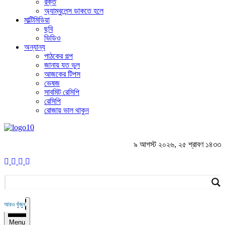
রক্ত
অ্যাম্বুলেন্স ডাকতে হলে
মাল্টিমিডিয়া
ছবি
ভিডিও
অন্যান্য
পাঠকের গল্প
জানায় যত ভুল
আজকের টিপস
ভেষজ
সাবমিট রেসিপি
রেসিপি
রোজায় ভাল থাকুন
৯ আগস্ট ২০২৬
,
২৫ শ্রাবণ ১৪৩৩
আরও খুঁজুন
Menu