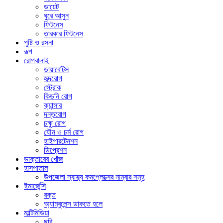
ডায়েট
ঘুরে আসুন
ফিটনেস
তারকার ফিটনেস
পুষ্টি ও রসনা
রূপ
রোগবালাই
ডায়াবেটিস
হৃদরোগ
স্ট্রোক
কিডনি রোগ
ক্যান্সার
দন্তরোগ
চক্ষু রোগ
যৌন ও চর্ম রোগ
হাইপারটেনশন
ডিপ্রেশন
ডাক্তারের খোঁজ
হাসপাতাল
উপজেলা স্বাস্থ্য কমপ্লেক্সের নাম্বার সমূহ
ইমার্জেন্সি
রক্ত
অ্যাম্বুলেন্স ডাকতে হলে
মাল্টিমিডিয়া
ছবি