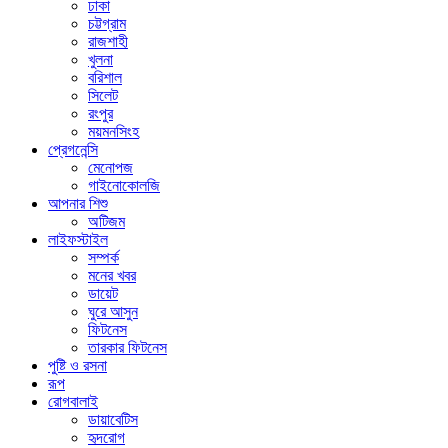
ঢাকা
চট্টগ্রাম
রাজশাহী
খুলনা
বরিশাল
সিলেট
রংপুর
ময়মনসিংহ
প্রেগনেন্সি
মেনোপজ
গাইনোকোলজি
আপনার শিশু
অটিজম
লাইফস্টাইল
সম্পর্ক
মনের খবর
ডায়েট
ঘুরে আসুন
ফিটনেস
তারকার ফিটনেস
পুষ্টি ও রসনা
রূপ
রোগবালাই
ডায়াবেটিস
হৃদরোগ