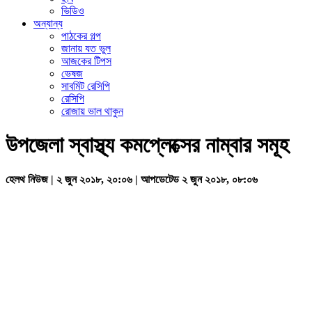
ভিডিও
অন্যান্য
পাঠকের গল্প
জানায় যত ভুল
আজকের টিপস
ভেষজ
সাবমিট রেসিপি
রেসিপি
রোজায় ভাল থাকুন
উপজেলা স্বাস্থ্য কমপ্লেক্সের নাম্বার সমূহ
হেলথ নিউজ | ২ জুন ২০১৮, ২০:০৬ | আপডেটেড ২ জুন ২০১৮, ০৮:০৬