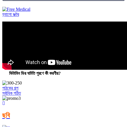
হ্যালো ডক্টর
ভিটামিন ডির ঘাটতি পূরণে কী করণীয়?
পাঠকের গল্প
সর্বাধিক পঠিত
ছবি