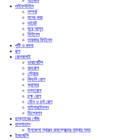
অটিজম
লাইফস্টাইল
সম্পর্ক
মনের খবর
ডায়েট
ঘুরে আসুন
ফিটনেস
তারকার ফিটনেস
পুষ্টি ও রসনা
রূপ
রোগবালাই
ডায়াবেটিস
হৃদরোগ
স্ট্রোক
কিডনি রোগ
ক্যান্সার
দন্তরোগ
চক্ষু রোগ
যৌন ও চর্ম রোগ
হাইপারটেনশন
ডিপ্রেশন
ডাক্তারের খোঁজ
হাসপাতাল
উপজেলা স্বাস্থ্য কমপ্লেক্সের নাম্বার সমূহ
ইমার্জেন্সি