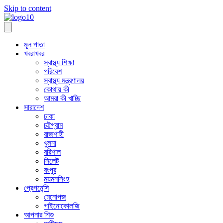
Skip to content
মূল পাতা
খবরাখবর
স্বাস্থ্য শিক্ষা
পরিবেশ
স্বাস্থ্য মন্ত্রণালয়
কোথায় কী
আমরা কী খাচ্ছি
সারাদেশ
ঢাকা
চট্টগ্রাম
রাজশাহী
খুলনা
বরিশাল
সিলেট
রংপুর
ময়মনসিংহ
প্রেগনেন্সি
মেনোপজ
গাইনোকোলজি
আপনার শিশু