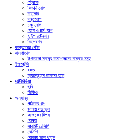
স্ট্রোক
কিডনি রোগ
ক্যান্সার
দন্তরোগ
চক্ষু রোগ
যৌন ও চর্ম রোগ
হাইপারটেনশন
ডিপ্রেশন
ডাক্তারের খোঁজ
হাসপাতাল
উপজেলা স্বাস্থ্য কমপ্লেক্সের নাম্বার সমূহ
ইমার্জেন্সি
রক্ত
অ্যাম্বুলেন্স ডাকতে হলে
মাল্টিমিডিয়া
ছবি
ভিডিও
অন্যান্য
পাঠকের গল্প
জানায় যত ভুল
আজকের টিপস
ভেষজ
সাবমিট রেসিপি
রেসিপি
রোজায় ভাল থাকুন