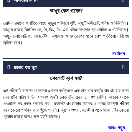
আঙুর কেন খাবেন?
ছোট এ রসালো ফলটিতে আছে প্রচুর পরিমাণে পুষ্টি, অ্যান্টিঅক্সিডেন্ট, খনিজ ও ভিটামিন।
আঙুরে রয়েছে ভিটামিন কে, সি, বি১, বি৬ এবং খনিজ উপাদান ম্যাংগানিজ ও পটাশিয়াম।
আঙুর কোষ্ঠকাঠিন্য, ডায়াবেটিস, অ্যাজমা ও হৃদরোগের মতো রোগ প্রতিরোধে বিশেষ
ভূমিকা রাখে।
সব টিপস...
জানায় যত ভুল
চকলেটে ব্রণ হয়?
এই পরীক্ষাটি চালাতে গবেষকরা একদল ব্যক্তিকে এক মাস ধরে ক্যান্ডি বার খাওয়ায় যাতে
চকলেটের পরিমাণ ছিল সাধারণ একটা চকলেটের চেয়ে ১০ গুণ বেশি। আরেক দলকে
খাওয়ানো হয় নকল চকলেট বার। চকলেট খাওয়ানোর আগের ও পরের অবস্থা পরীক্ষা
করে কোনো পার্থক্য তারা খুঁজে পাননি। ব্রণের ওপর চকলেট বা এতে থাকা চর্বির কোনো
প্রভাব রয়েছে বলেও মনে হয়নি তাদের।
আরও পড়ুন...