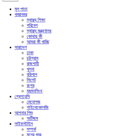
মূল পাতা
খবরাখবর
স্বাস্থ্য শিক্ষা
পরিবেশ
স্বাস্থ্য মন্ত্রণালয়
কোথায় কী
আমরা কী খাচ্ছি
সারাদেশ
ঢাকা
চট্টগ্রাম
রাজশাহী
খুলনা
বরিশাল
সিলেট
রংপুর
ময়মনসিংহ
প্রেগনেন্সি
মেনোপজ
গাইনোকোলজি
আপনার শিশু
অটিজম
লাইফস্টাইল
সম্পর্ক
মনের খবর