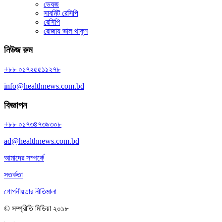
ভেষজ
সাবমিট রেসিপি
রেসিপি
রোজায় ভাল থাকুন
নিউজ রুম
+৮৮ ০১৭২৫৫১১২৭৮
info@healthnews.com.bd
বিজ্ঞাপন
+৮৮ ০১৭৩৪৭৩৯৩০৮
ad@healthnews.com.bd
আমাদের সম্পর্কে
সতর্কতা
গোপনীয়তার নীতিমালা
© সম্প্রীতি মিডিয়া ২০১৮