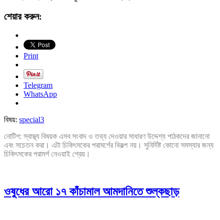
শেয়ার করুন:
Print
Telegram
WhatsApp
বিষয়:
special3
নোটিশ: স্বাস্থ্য বিষয়ক এসব সংবাদ ও তথ্য দেওয়ার সাধারণ উদ্দেশ্য পাঠকদের জানানো
এবং সচেতন করা। এটা চিকিৎসকের পরামর্শের বিকল্প নয়। সুনির্দিষ্ট কোনো সমস্যার জন্য
চিকিৎসকের পরামর্শ নেওয়াই শ্রেয়।
ওষুধের আরো ১৭ কাঁচামাল আমদানিতে শুল্কছাড়