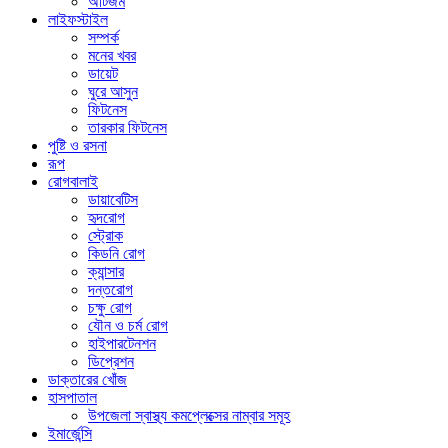
অটিজম
লাইফস্টাইল
সম্পর্ক
মনের খবর
ডায়েট
ঘুরে আসুন
ফিটনেস
তারকার ফিটনেস
পুষ্টি ও রসনা
রূপ
রোগবালাই
ডায়াবেটিস
হৃদরোগ
স্ট্রোক
কিডনি রোগ
ক্যান্সার
দন্তরোগ
চক্ষু রোগ
যৌন ও চর্ম রোগ
হাইপারটেনশন
ডিপ্রেশন
ডাক্তারের খোঁজ
হাসপাতাল
উপজেলা স্বাস্থ্য কমপ্লেক্সের নাম্বার সমূহ
ইমার্জেন্সি