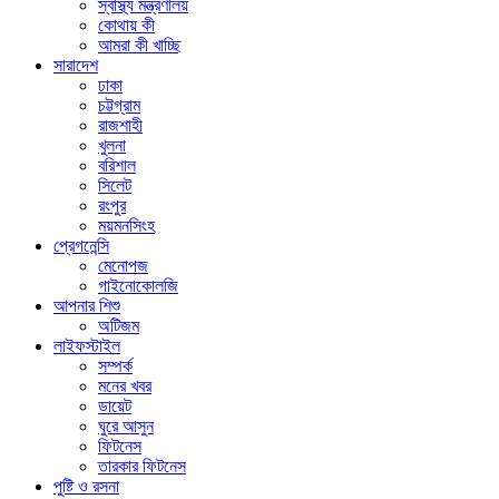
স্বাস্থ্য মন্ত্রণালয়
কোথায় কী
আমরা কী খাচ্ছি
সারাদেশ
ঢাকা
চট্টগ্রাম
রাজশাহী
খুলনা
বরিশাল
সিলেট
রংপুর
ময়মনসিংহ
প্রেগনেন্সি
মেনোপজ
গাইনোকোলজি
আপনার শিশু
অটিজম
লাইফস্টাইল
সম্পর্ক
মনের খবর
ডায়েট
ঘুরে আসুন
ফিটনেস
তারকার ফিটনেস
পুষ্টি ও রসনা