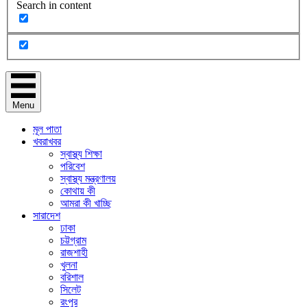
Search in content
Menu
মূল পাতা
খবরাখবর
স্বাস্থ্য শিক্ষা
পরিবেশ
স্বাস্থ্য মন্ত্রণালয়
কোথায় কী
আমরা কী খাচ্ছি
সারাদেশ
ঢাকা
চট্টগ্রাম
রাজশাহী
খুলনা
বরিশাল
সিলেট
রংপুর