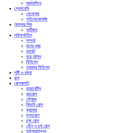
ময়মনসিংহ
প্রেগনেন্সি
মেনোপজ
গাইনোকোলজি
আপনার শিশু
অটিজম
লাইফস্টাইল
সম্পর্ক
মনের খবর
ডায়েট
ঘুরে আসুন
ফিটনেস
তারকার ফিটনেস
পুষ্টি ও রসনা
রূপ
রোগবালাই
ডায়াবেটিস
হৃদরোগ
স্ট্রোক
কিডনি রোগ
ক্যান্সার
দন্তরোগ
চক্ষু রোগ
যৌন ও চর্ম রোগ
হাইপারটেনশন