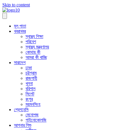
Skip to content
মূল পাতা
খবরাখবর
স্বাস্থ্য শিক্ষা
পরিবেশ
স্বাস্থ্য মন্ত্রণালয়
কোথায় কী
আমরা কী খাচ্ছি
সারাদেশ
ঢাকা
চট্টগ্রাম
রাজশাহী
খুলনা
বরিশাল
সিলেট
রংপুর
ময়মনসিংহ
প্রেগনেন্সি
মেনোপজ
গাইনোকোলজি
আপনার শিশু