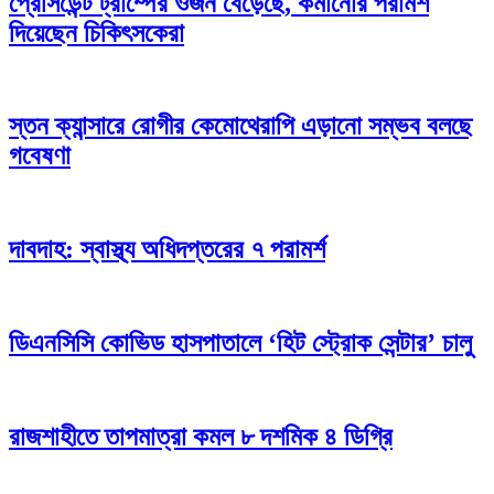
প্রেসিডেন্ট ট্রাম্পের ওজন বেড়েছে, কমানোর পরামর্শ
দিয়েছেন চিকিৎসকেরা
স্তন ক্যান্সারে রোগীর কেমোথেরাপি এড়ানো সম্ভব বলছে
গবেষণা
দাবদাহ: স্বাস্থ্য অধিদপ্তরের ৭ পরামর্শ
ডিএনসিসি কোভিড হাসপাতালে ‘হিট স্ট্রোক সেন্টার’ চালু
রাজশাহীতে তাপমাত্রা কমল ৮ দশমিক ৪ ডিগ্রি