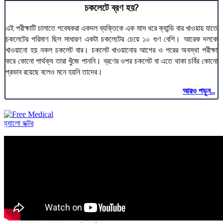
চকলেটে ব্রণ হয়?
এই পরীক্ষাটি চালাতে গবেষকরা একদল ব্যক্তিকে এক মাস ধরে ক্যান্ডি বার খাওয়ায় যাতে
চকলেটের পরিমাণ ছিল সাধারণ একটা চকলেটের চেয়ে ১০ গুণ বেশি। আরেক দলকে
খাওয়ানো হয় নকল চকলেট বার। চকলেট খাওয়ানোর আগের ও পরের অবস্থা পরীক্ষা
করে কোনো পার্থক্য তারা খুঁজে পাননি। ব্রণের ওপর চকলেট বা এতে থাকা চর্বির কোনো
প্রভাব রয়েছে বলেও মনে হয়নি তাদের।
আরও পড়ুন...
হ্যালো ডক্টর