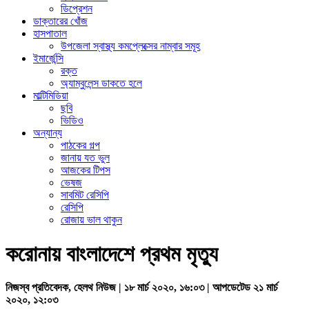
ডিপ্রেশন
ডাক্তারের খোঁজ
হাসপাতাল
উপজেলা স্বাস্থ্য কমপ্লেক্সের নাম্বার সমূহ
ইমার্জেন্সি
রক্ত
অ্যাম্বুলেন্স ডাকতে হলে
মাল্টিমিডিয়া
ছবি
ভিডিও
অন্যান্য
পাঠকের গল্প
জানায় যত ভুল
আজকের টিপস
ভেষজ
সাবমিট রেসিপি
রেসিপি
রোজায় ভাল থাকুন
করোনায় বাংলাদেশে প্রথম মৃত্যু
নিজস্ব প্রতিবেদক, হেলথ নিউজ | ১৮ মার্চ ২০২০, ১৬:০৩ | আপডেটেড ২১ মার্চ
২০২০, ১২:০৩