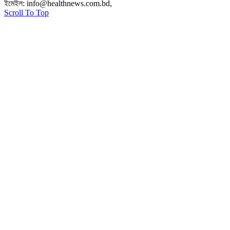
ইমেইল:
info@healthnews.com.bd,
ফোন: +৮৮ ০১৭৩৪৭৩৯৩০৮।
Scroll To Top