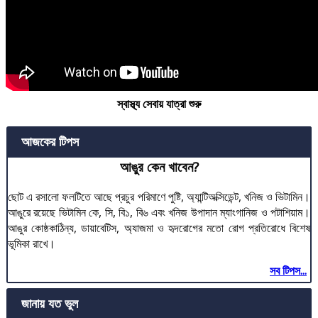
স্বাস্থ্য সেবায় যাত্রা শুরু
আজকের টিপস
আঙুর কেন খাবেন?
ছোট এ রসালো ফলটিতে আছে প্রচুর পরিমাণে পুষ্টি, অ্যান্টিঅক্সিডেন্ট, খনিজ ও ভিটামিন।
আঙুরে রয়েছে ভিটামিন কে, সি, বি১, বি৬ এবং খনিজ উপাদান ম্যাংগানিজ ও পটাশিয়াম।
আঙুর কোষ্ঠকাঠিন্য, ডায়াবেটিস, অ্যাজমা ও হৃদরোগের মতো রোগ প্রতিরোধে বিশেষ
ভূমিকা রাখে।
সব টিপস...
জানায় যত ভুল