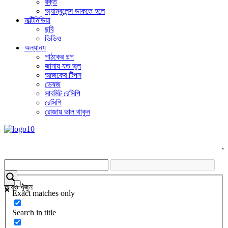
রক্ত
অ্যাম্বুলেন্স ডাকতে হলে
মাল্টিমিডিয়া
ছবি
ভিডিও
অন্যান্য
পাঠকের গল্প
জানায় যত ভুল
আজকের টিপস
ভেষজ
সাবমিট রেসিপি
রেসিপি
রোজায় ভাল থাকুন
,
আরও খুঁজুন
Exact matches only
Search in title