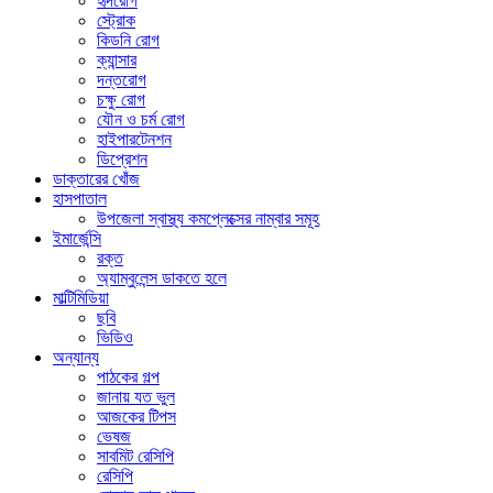
হৃদরোগ
স্ট্রোক
কিডনি রোগ
ক্যান্সার
দন্তরোগ
চক্ষু রোগ
যৌন ও চর্ম রোগ
হাইপারটেনশন
ডিপ্রেশন
ডাক্তারের খোঁজ
হাসপাতাল
উপজেলা স্বাস্থ্য কমপ্লেক্সের নাম্বার সমূহ
ইমার্জেন্সি
রক্ত
অ্যাম্বুলেন্স ডাকতে হলে
মাল্টিমিডিয়া
ছবি
ভিডিও
অন্যান্য
পাঠকের গল্প
জানায় যত ভুল
আজকের টিপস
ভেষজ
সাবমিট রেসিপি
রেসিপি