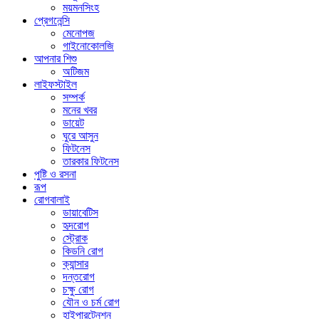
ময়মনসিংহ
প্রেগনেন্সি
মেনোপজ
গাইনোকোলজি
আপনার শিশু
অটিজম
লাইফস্টাইল
সম্পর্ক
মনের খবর
ডায়েট
ঘুরে আসুন
ফিটনেস
তারকার ফিটনেস
পুষ্টি ও রসনা
রূপ
রোগবালাই
ডায়াবেটিস
হৃদরোগ
স্ট্রোক
কিডনি রোগ
ক্যান্সার
দন্তরোগ
চক্ষু রোগ
যৌন ও চর্ম রোগ
হাইপারটেনশন