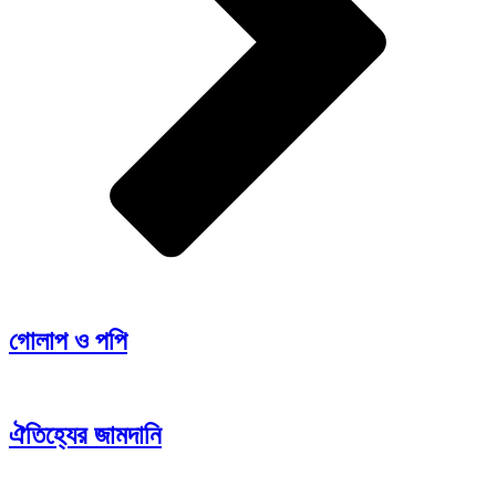
গোলাপ ও পপি
ঐতিহ্যের জামদানি