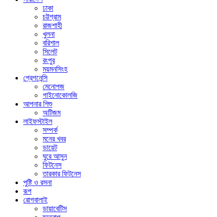
ঢাকা
চট্টগ্রাম
রাজশাহী
খুলনা
বরিশাল
সিলেট
রংপুর
ময়মনসিংহ
প্রেগনেন্সি
মেনোপজ
গাইনোকোলজি
আপনার শিশু
অটিজম
লাইফস্টাইল
সম্পর্ক
মনের খবর
ডায়েট
ঘুরে আসুন
ফিটনেস
তারকার ফিটনেস
পুষ্টি ও রসনা
রূপ
রোগবালাই
ডায়াবেটিস