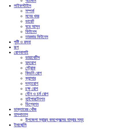
অটিজম
লাইফস্টাইল
সম্পর্ক
মনের খবর
ডায়েট
ঘুরে আসুন
ফিটনেস
তারকার ফিটনেস
পুষ্টি ও রসনা
রূপ
রোগবালাই
ডায়াবেটিস
হৃদরোগ
স্ট্রোক
কিডনি রোগ
ক্যান্সার
দন্তরোগ
চক্ষু রোগ
যৌন ও চর্ম রোগ
হাইপারটেনশন
ডিপ্রেশন
ডাক্তারের খোঁজ
হাসপাতাল
উপজেলা স্বাস্থ্য কমপ্লেক্সের নাম্বার সমূহ
ইমার্জেন্সি