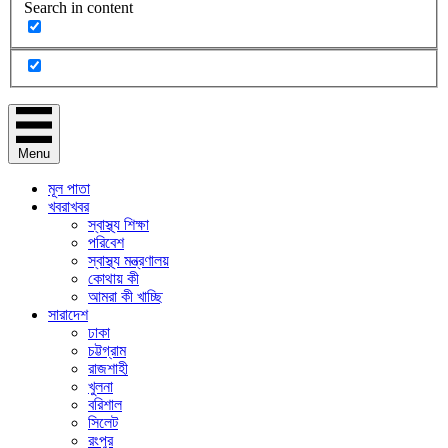
Search in content
Menu
মূল পাতা
খবরাখবর
স্বাস্থ্য শিক্ষা
পরিবেশ
স্বাস্থ্য মন্ত্রণালয়
কোথায় কী
আমরা কী খাচ্ছি
সারাদেশ
ঢাকা
চট্টগ্রাম
রাজশাহী
খুলনা
বরিশাল
সিলেট
রংপুর