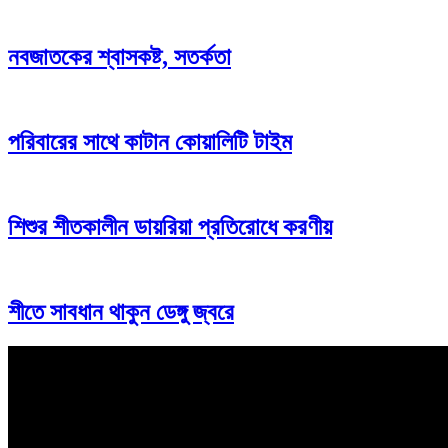
নবজাতকের শ্বাসকষ্ট, সতর্কতা
পরিবারের সাথে কাটান কোয়ালিটি টাইম
শিশুর শীতকালীন ডায়রিয়া প্রতিরোধে করণীয়
শীতে সাবধান থাকুন ডেঙ্গু জ্বরে