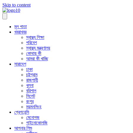
Skip to content
মূল পাতা
খবরাখবর
স্বাস্থ্য শিক্ষা
পরিবেশ
স্বাস্থ্য মন্ত্রণালয়
কোথায় কী
আমরা কী খাচ্ছি
সারাদেশ
ঢাকা
চট্টগ্রাম
রাজশাহী
খুলনা
বরিশাল
সিলেট
রংপুর
ময়মনসিংহ
প্রেগনেন্সি
মেনোপজ
গাইনোকোলজি
আপনার শিশু