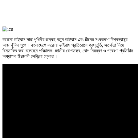
করোনা ভাইরাস সারা পৃথিবীর জন্যই নতুন ভাইরাস এবং চীনের সংক্রমণে বিশ্বস্বাস্থ্য
আজ ঝুঁকির মুখে। বাংলাদেশে করোনা ভাইরাস প্রতিরোধে প্রস্তুতি, সতর্কতা নিয়ে
বিস্তারিত কথা বলেছেন পরিচালক, জাতীয় রোগতত্ত্ব, রোগ নিয়ন্ত্রণ ও গবেষণা প্রতিষ্ঠান
অধ্যাপক মীরজাদী সেব্রিনা ফ্লোরা।