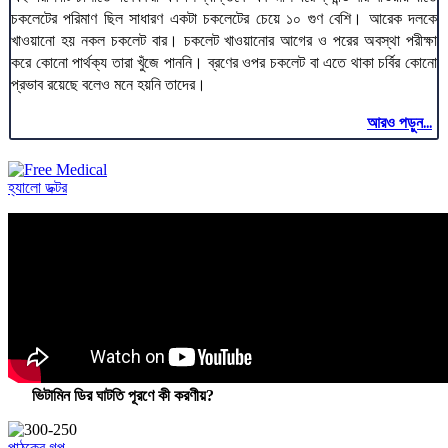
চকলেটের পরিমাণ ছিল সাধারণ একটা চকলেটের চেয়ে ১০ গুণ বেশি। আরেক দলকে
খাওয়ানো হয় নকল চকলেট বার। চকলেট খাওয়ানোর আগের ও পরের অবস্থা পরীক্ষা
করে কোনো পার্থক্য তারা খুঁজে পাননি। ব্রণের ওপর চকলেট বা এতে থাকা চর্বির কোনো
প্রভাব রয়েছে বলেও মনে হয়নি তাদের।
আরও পড়ুন...
হ্যালো ডক্টর
ভিটামিন ডির ঘাটতি পূরণে কী করণীয়?
পাঠকের গল্প