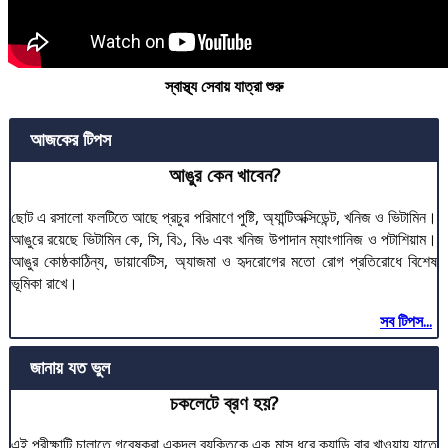
স্বাস্থ্য সেবায় যাত্রা শুরু
আজকের টিপস
আঙুর কেন খাবেন?
ছোট এ রসালো ফলটিতে আছে প্রচুর পরিমাণে পুষ্টি, অ্যান্টিঅক্সিডেন্ট, খনিজ ও ভিটামিন।
আঙুরে রয়েছে ভিটামিন কে, সি, বি১, বি৬ এবং খনিজ উপাদান ম্যাংগানিজ ও পটাশিয়াম।
আঙুর কোষ্ঠকাঠিন্য, ডায়াবেটিস, অ্যাজমা ও হৃদরোগের মতো রোগ প্রতিরোধে বিশেষ
ভূমিকা রাখে।
সব টিপস...
জানায় যত ভুল
চকলেটে ব্রণ হয়?
এই পরীক্ষাটি চালাতে গবেষকরা একদল ব্যক্তিকে এক মাস ধরে ক্যান্ডি বার খাওয়ায় যাতে