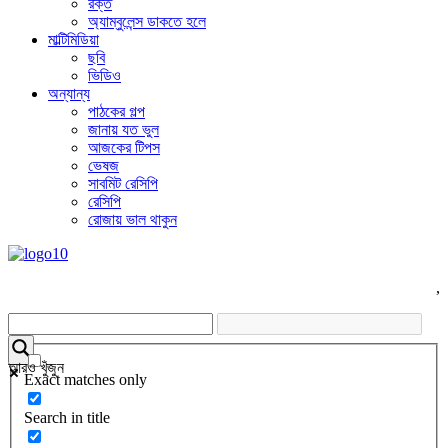
রক্ত
অ্যাম্বুলেন্স ডাকতে হলে
মাল্টিমিডিয়া
ছবি
ভিডিও
অন্যান্য
পাঠকের গল্প
জানায় যত ভুল
আজকের টিপস
ভেষজ
সাবমিট রেসিপি
রেসিপি
রোজায় ভাল থাকুন
,
আরও খুঁজুন
Exact matches only
Search in title