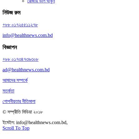
রোজায় ভাল থাকুন
নিউজ রুম
+৮৮ ০১৭২৫৫১১২৭৮
info@healthnews.com.bd
বিজ্ঞাপন
+৮৮ ০১৭৩৪৭৩৯৩০৮
ad@healthnews.com.bd
আমাদের সম্পর্কে
সতর্কতা
গোপনীয়তার নীতিমালা
© সম্প্রীতি মিডিয়া ২০১৮
ইমেইল:
info@healthnews.com.bd,
ফোন: +৮৮ ০১৭৩৪৭৩৯৩০৮।
Scroll To Top