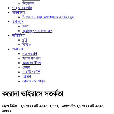
ডিপ্রেশন
ডাক্তারের খোঁজ
হাসপাতাল
উপজেলা স্বাস্থ্য কমপ্লেক্সের নাম্বার সমূহ
ইমার্জেন্সি
রক্ত
অ্যাম্বুলেন্স ডাকতে হলে
মাল্টিমিডিয়া
ছবি
ভিডিও
অন্যান্য
পাঠকের গল্প
জানায় যত ভুল
আজকের টিপস
ভেষজ
সাবমিট রেসিপি
রেসিপি
রোজায় ভাল থাকুন
করোনা ভাইরাসে সতর্কতা
হেলথ নিউজ | ২০ ফেব্রুয়ারি ২০২০, ২১:০২ | আপডেটেড ২০ ফেব্রুয়ারি ২০২০,
১০:০২