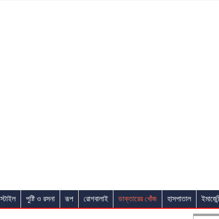
স্টাইল
পুষ্টি ও রসনা
রূপ
রোগবালাই
ডাক্তারের খোঁজ
হাসপাতাল
ইমার্জেন্