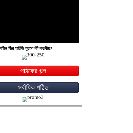
ামিন ডির ঘাটতি পূরণে কী করণীয়?
পাঠকের গল্প
সর্বাধিক পঠিত