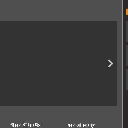
জীবন ও জীবিকার টানে
মন ভালো করার ফুল