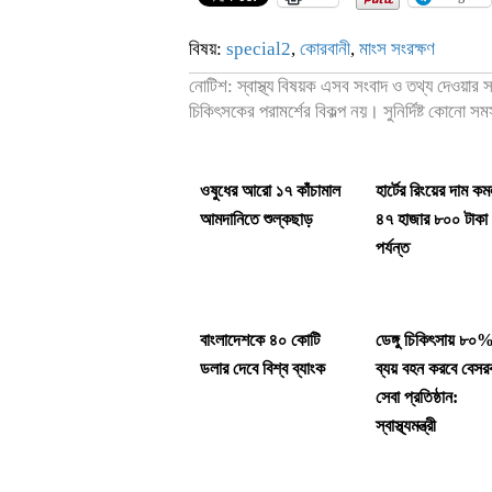
বিষয়:
special2
,
কোরবানী
,
মাংস সংরক্ষণ
নোটিশ: স্বাস্থ্য বিষয়ক এসব সংবাদ ও তথ্য দেওয়ার
চিকিৎসকের পরামর্শের বিকল্প নয়। সুনির্দিষ্ট কোনো স
ওষুধের আরো ১৭ কাঁচামাল
হার্টের রিংয়ের দাম ক
আমদানিতে শুল্কছাড়
৪৭ হাজার ৮০০ টাকা
পর্যন্ত
বাংলাদেশকে ৪০ কোটি
ডেঙ্গু চিকিৎসায় ৮০
ডলার দেবে বিশ্ব ব্যাংক
ব্যয় বহন করবে বেসর
সেবা প্রতিষ্ঠান:
স্বাস্থ্যমন্ত্রী