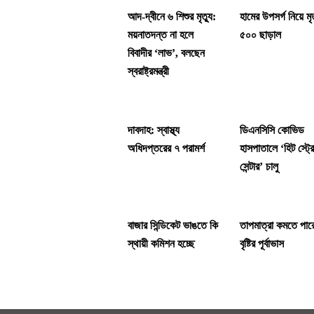
আদ-দ্বীনে ৬ শিশুর মৃত্যু:
হামের উপসর্গ নিয়ে মৃত
ময়নাতদন্ত না হলে
৫০০ ছাড়াল
বিবাদীর ‘লাভ’, বলছেন
স্বরাষ্ট্রমন্ত্রী
দাবদাহ: স্বাস্থ্য
ডিএনসিসি কোভিড
অধিদপ্তরের ৭ পরামর্শ
হাসপাতালে ‘হিট স্ট্
সেন্টার’ চালু
বাজার সিন্ডিকেট ভাঙতে কি
তাপমাত্রা কমতে পার
স্থায়ী কমিশন হচ্ছে
বৃষ্টির পূর্বাভাস