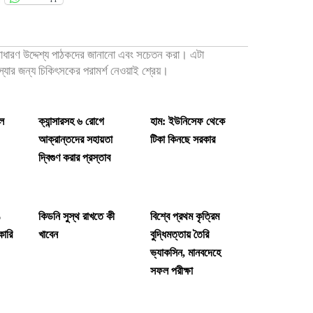
 সাধারণ উদ্দেশ্য পাঠকদের জানানো এবং সচেতন করা। এটা
মস্যার জন্য চিকিৎসকের পরামর্শ নেওয়াই শ্রেয়।
মল
ক্যান্সারসহ ৬ রোগে
হাম: ইউনিসেফ থেকে
আক্রান্তদের সহায়তা
টিকা কিনছে সরকার
দ্বিগুণ করার প্রস্তাব
%
কিডনি সুস্থ রাখতে কী
বিশ্বে প্রথম কৃত্রিম
কারি
খাবেন
বুদ্ধিমত্তায় তৈরি
ভ্যাকসিন, মানবদেহে
সফল পরীক্ষা