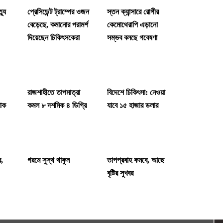
্যু
প্রেসিডেন্ট ট্রাম্পের ওজন
স্তন ক্যান্সারে রোগীর
বেড়েছে, কমানোর পরামর্শ
কেমোথেরাপি এড়ানো
দিয়েছেন চিকিৎসকেরা
সম্ভব বলছে গবেষণা
রাজশাহীতে তাপমাত্রা
বিদেশে চিকিৎসা: নেওয়া
রোক
কমল ৮ দশমিক ৪ ডিগ্রি
যাবে ১৫ হাজার ডলার
ে,
গরমে সুস্থ থাকুন
তাপপ্রবাহ কমবে, আছে
বৃষ্টির সুখবর