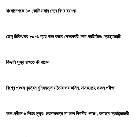
বাংলাদেশকে ৪০ কোটি ডলার দেবে বিশ্ব ব্যাংক
ডেঙ্গু চিকিৎসায় ৮০% ব্যয় বহন করবে বেসরকারি সেবা প্রতিষ্ঠান: স্বাস্থ্যমন্ত্রী
কিডনি সুস্থ রাখতে কী খাবেন
বিশ্বে প্রথম কৃত্রিম বুদ্ধিমত্তায় তৈরি ভ্যাকসিন, মানবদেহে সফল পরীক্ষা
আদ-দ্বীনে ৬ শিশুর মৃত্যু: ময়নাতদন্ত না হলে বিবাদীর ‘লাভ’, বলছেন স্বরাষ্ট্রমন্ত্রী