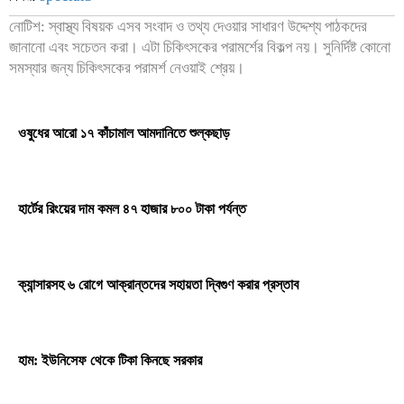
নোটিশ: স্বাস্থ্য বিষয়ক এসব সংবাদ ও তথ্য দেওয়ার সাধারণ উদ্দেশ্য পাঠকদের
জানানো এবং সচেতন করা। এটা চিকিৎসকের পরামর্শের বিকল্প নয়। সুনির্দিষ্ট কোনো
সমস্যার জন্য চিকিৎসকের পরামর্শ নেওয়াই শ্রেয়।
ওষুধের আরো ১৭ কাঁচামাল আমদানিতে শুল্কছাড়
হার্টের রিংয়ের দাম কমল ৪৭ হাজার ৮০০ টাকা পর্যন্ত
ক্যান্সারসহ ৬ রোগে আক্রান্তদের সহায়তা দ্বিগুণ করার প্রস্তাব
হাম: ইউনিসেফ থেকে টিকা কিনছে সরকার