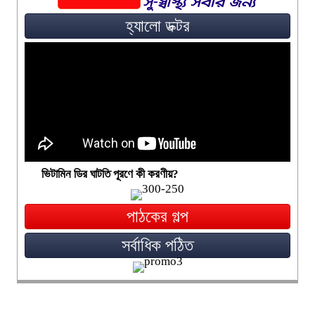
হ্যালো ডক্টর
ভিটামিন ডির ঘাটতি পূরণে কী করণীয়?
পাঠকের গল্প
সর্বাধিক পঠিত