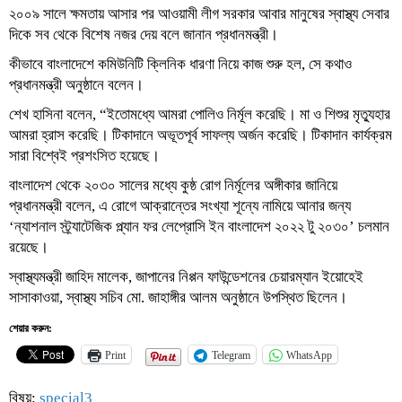
২০০৯ সালে ক্ষমতায় আসার পর আওয়ামী লীগ সরকার আবার মানুষের স্বাস্থ্য সেবার
দিকে সব থেকে বিশেষ নজর দেয় বলে জানান প্রধানমন্ত্রী।
কীভাবে বাংলাদেশে কমিউনিটি ক্লিনিক ধারণা নিয়ে কাজ শুরু হল, সে কথাও
প্রধানমন্ত্রী অনুষ্ঠানে বলেন।
শেখ হাসিনা বলেন, “ইতোমধ্যে আমরা পোলিও নির্মূল করেছি। মা ও শিশুর মৃত্যুহার
আমরা হ্রাস করেছি। টিকাদানে অভূতপূর্ব সাফল্য অর্জন করেছি। টিকাদান কার্যক্রম
সারা বিশ্বেই প্রশংসিত হয়েছে।
বাংলাদেশ থেকে ২০৩০ সালের মধ্যে কুষ্ঠ রোগ নির্মূলের অঙ্গীকার জানিয়ে
প্রধানমন্ত্রী বলেন, এ রোগে আক্রান্তের সংখ্যা শূন্যে নামিয়ে আনার জন্য
‘ন্যাশনাল স্ট্র্যাটেজিক প্ল্যান ফর লেপ্রোসি ইন বাংলাদেশ ২০২২ টু ২০৩০’ চলমান
রয়েছে।
স্বাস্থ্যমন্ত্রী জাহিদ মালেক, জাপানের নিপ্পন ফাউন্ডেশনের চেয়ারম্যান ইয়োহেই
সাসাকাওয়া, স্বাস্থ্য সচিব মো. জাহাঙ্গীর আলম অনুষ্ঠানে উপস্থিত ছিলেন।
শেয়ার করুন:
Print
Telegram
WhatsApp
বিষয়:
special3