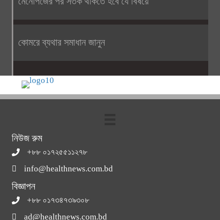
মেনোপজের পর সতর্ক থাকতে হবে যে বিষয়ে
কোমরে ব্যথার সমাধান জানুন
নিউজ রুম
+৮৮ ০১৭২৫৫১১২৭৮
info@healthnews.com.bd
বিজ্ঞাপন
+৮৮ ০১৭৩৪৭৩৯৩০৮
ad@healthnews.com.bd